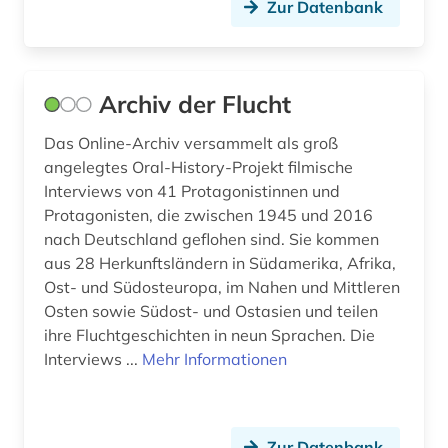
latino studies (2)
Zur Datenbank
latino studies (1)
lieferbares buch (1)
Archiv der Flucht
lima (1)
Das Online-Archiv versammelt als groß
angelegtes Oral-History-Projekt filmische
linguistik (3)
Interviews von 41 Protagonistinnen und
literatur (2)
Protagonisten, die zwischen 1945 und 2016
nach Deutschland geflohen sind. Sie kommen
literaturwissenschaft (9)
aus 28 Herkunftsländern in Südamerika, Afrika,
Ost- und Südosteuropa, im Nahen und Mittleren
luftwaffe (1)
Osten sowie Südost- und Ostasien und teilen
lusitanistik (10)
ihre Fluchtgeschichten in neun Sprachen. Die
Interviews ...
Mehr Informationen
länderkunde (1)
medienwissenschaft (9)
Zur Datenbank