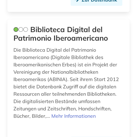
medizin (1)
memorandum (1)
menschenrechte (2)
Biblioteca Digital del
Patrimonio Iberoamericano
mexiko (3)
Die Biblioteca Digital del Patrimonio
mexiko (1)
Iberoamericano (Digitale Bibliothek des
Iberoamerikanischen Erbes) ist ein Projekt der
migration (2)
Vereinigung der Nationalbibliotheken
militarismus (1)
Iberoamerikas (ABINIA). Seit ihrem Start 2012
bietet die Datenbank Zugriff auf die digitalen
mission (1)
Ressourcen aller teilnehmenden Bibliotheken.
Die digitalisierten Bestände umfassen
mittelamerika (5)
Zeitungen und Zeitschriften, Handschriften,
mittlerer osten (1)
Bücher, Bilder,...
Mehr Informationen
nachschlagewerk (1)