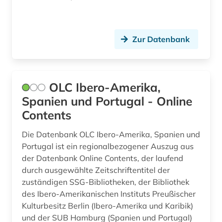
entwicklungszusammenarbeit (2)
enzyklopädie (1)
Zur Datenbank
erdöl (1)
ernährung (1)
OLC Ibero-Amerika,
ethnizität (1)
Spanien und Portugal - Online
Contents
ethnolinguistik (1)
ethnologie (3)
Die Datenbank OLC Ibero-Amerika, Spanien und
Portugal ist ein regionalbezogener Auszug aus
europa (1)
der Datenbank Online Contents, der laufend
durch ausgewählte Zeitschriftentitel der
europäische union (1)
zuständigen SSG-Bibliotheken, der Bibliothek
des Ibero-Amerikanischen Instituts Preußischer
fachdidaktik (4)
Kulturbesitz Berlin (Ibero-Amerika und Karibik)
fachinformationsdienst lateinamerika, karibik
und der SUB Hamburg (Spanien und Portugal)