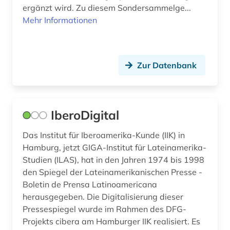
und latino studies (1)
ergänzt wird. Zu diesem Sondersammelge...
Mehr Informationen
fachportal (1)
fid internationale und interdisziplinäre
rechtsforschung (1)
Zur Datenbank
fid lateinamerika (22)
fid linguistik (1)
IberoDigital
film (1)
Das Institut für Iberoamerika-Kunde (IIK) in
filmgeschichte (1)
Hamburg, jetzt GIGA-Institut für Lateinamerika-
filmografie (1)
Studien (ILAS), hat in den Jahren 1974 bis 1998
den Spiegel der Lateinamerikanischen Presse -
filmoteca de la unam in mexico city (1)
Boletin de Prensa Latinoamericana
herausgegeben. Die Digitalisierung dieser
filmwissenschaft (1)
Pressespiegel wurde im Rahmen des DFG-
Projekts cibera am Hamburger IIK realisiert. Es
finanzpolitik (1)