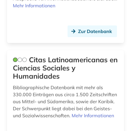
Mehr Informationen
regierungsorgane (1)
religion (2)
Zur Datenbank
rio de janeiro (1)
romanische philologie (1)
Citas Latinoamericanas en
romanische sprachen und literaturen (1)
Ciencias Sociales y
romanistik (4)
Humanidades
ruy (1)
Bibliographische Datenbank mit mehr als
330.000 Einträgen aus circa 1.500 Zeitschriften
sakralbau (1)
aus Mittel- und Südamerika, sowie der Karibik.
santiago de chile (1)
Der Schwerpunkt liegt dabei bei den Geistes-
und Sozialwissenschaften.
Mehr Informationen
sicherheit (1)