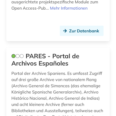
ausgerichtete projektspezifische Module zum
Open Access-Pub...
Mehr Informationen
internationale verflechtung (2)
internationaler handel (1)
interne vertriebene (1)
Zur Datenbank
italia (1)
italienisch (1)
PARES - Portal de
Archivos Españoles
jesuiten (1)
Portal der Archive Spaniens. Es umfasst Zugriff
karibik (13)
auf drei große Archive von nationalem Rang
karibik und latino studies (9)
(Archivo General de Simancas (das ehemalige
Königliche Spanische Generalarchiv), Archivo
karibischer raum (1)
Histórico Nacional, Archivo General de Indias)
und acht kleinere Archive (ferner auch
kartierung (1)
Bibliotheken und Ausstellungen), teilweise auch
katalog (6)