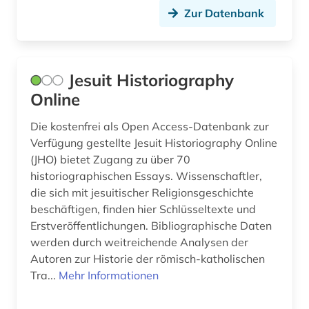
naher osten (2)
Zur Datenbank
nationalbibliothek (2)
neuerscheinungen (1)
Jesuit Historiography
nicaragua (2)
Online
nichtstaatliche organisation (1)
Die kostenfrei als Open Access-Datenbank zur
Verfügung gestellte Jesuit Historiography Online
nordamerika (2)
(JHO) bietet Zugang zu über 70
historiographischen Essays. Wissenschaftler,
ocampo, victoria | schriftstellerin;
übersetzerin; verlegerin (1)
die sich mit jesuitischer Religionsgeschichte
beschäftigen, finden hier Schlüsseltexte und
online-ressource (1)
Erstveröffentlichungen. Bibliographische Daten
werden durch weitreichende Analysen der
oral history (1)
Autoren zur Historie der römisch-katholischen
orthographie (1)
Tra...
Mehr Informationen
ost-west-konflikt (1)