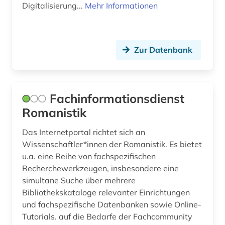
Digitalisierung...
Mehr Informationen
iberische halbinsel (1)
iberoromanisch (1)
Zur Datenbank
iberoromanistik (12)
indianersprachen (1)
Fachinformationsdienst
indigene völker (2)
Romanistik
indigenes volk (2)
Das Internetportal richtet sich an
inflation (1)
Wissenschaftler*innen der Romanistik. Es bietet
u.a. eine Reihe von fachspezifischen
inka (1)
Recherchewerkzeugen, insbesondere eine
simultane Suche über mehrere
innenarchitektur (1)
Bibliothekskataloge relevanter Einrichtungen
international (1)
und fachspezifische Datenbanken sowie Online-
Tutorials. auf die Bedarfe der Fachcommunity
internationale politik (1)