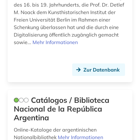
des 16. bis 19. Jahrhunderts, die Prof. Dr. Detlef
geschichte (12)
M. Noack dem Kunsthistorischen Institut der
Freien Universität Berlin im Rahmen einer
geschichte &lt;1492-1895&gt; (1)
Schenkung überlassen hat und die durch eine
geschichte 1500-1900 (1)
Digitalisierung öffentlich zugänglich gemacht
sowie...
Mehr Informationen
geschichte 1849 - 1923 (1)
geschichtsschreibung (1)
Zur Datenbank
geschichtswissenschaft (2)
gesetzgebung (1)
Catálogos / Biblioteca
gesundheitspolitik (1)
Nacional de la República
gesundheitswesen (1)
Argentina
gewerkschaft (2)
Online-Kataloge der argentinischen
golden age (1)
Nationalbibliothek
Mehr Informationen