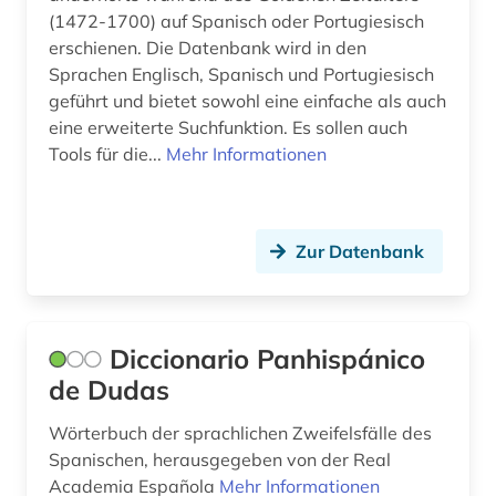
(1472-1700) auf Spanisch oder Portugiesisch
druckgraphik (1)
erschienen. Die Datenbank wird in den
druckwerk (6)
Sprachen Englisch, Spanisch und Portugiesisch
geführt und bietet sowohl eine einfache als auch
ecuador (3)
eine erweiterte Suchfunktion. Es sollen auch
Tools für die...
Mehr Informationen
einwanderung (1)
el salvador (1)
elektronische bibliothek (1)
Zur Datenbank
elektronische zeitschrift (1)
elektronisches buch (2)
Diccionario Panhispánico
de Dudas
entwicklungshilfe (1)
entwicklungsländer (1)
Wörterbuch der sprachlichen Zweifelsfälle des
Spanischen, herausgegeben von der Real
entwicklungspolitik (4)
Academia Española
Mehr Informationen