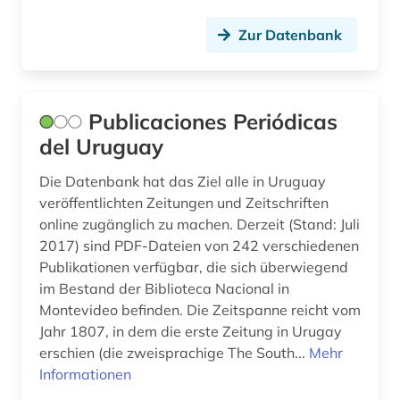
ostasien (1)
Zur Datenbank
osteuropa (1)
pamphlet (1)
Publicaciones Periódicas
panama (4)
del Uruguay
panamakanal (1)
Die Datenbank hat das Ziel alle in Uruguay
veröffentlichten Zeitungen und Zeitschriften
papiamento (1)
online zugänglich zu machen. Derzeit (Stand: Juli
2017) sind PDF-Dateien von 242 verschiedenen
paraguay (1)
Publikationen verfügbar, die sich überwiegend
paz estenssoro, victor | politiker (1)
im Bestand der Biblioteca Nacional in
Montevideo befinden. Die Zeitspanne reicht vom
peru (4)
Jahr 1807, in dem die erste Zeitung in Urugay
erschien (die zweisprachige The South...
Mehr
perón, juan domingo | politiker (1)
Informationen
philosophie (1)