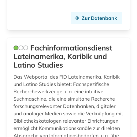
politik (6)
Zur Datenbank
politikwissenschaft (1)
politologie (2)
Fachinformationsdienst
portugal (4)
Lateinamerika, Karibik und
portugiesisch (3)
Latino Studies
presbyterian church (1)
Das Webportal des FID Lateinamerika, Karibik
und Latino Studies bietet: Fachspezifische
propaganda (1)
Recherchewerkzeuge, u.a. eine intuitive
quelle (3)
Suchmaschine, die eine simultane Recherche
forschungsrelevanter Datenbanken, digitaler
rechtsprechung (1)
und analoger Medien sowie die Verknüpfung mit
Bibliothekskatalogen relevanter Einrichtungen
redewendung (1)
ermöglicht Kommunikationskanäle zur direkten
Absprache von Informationsbedarfen, u.a. übe...
regierung (1)