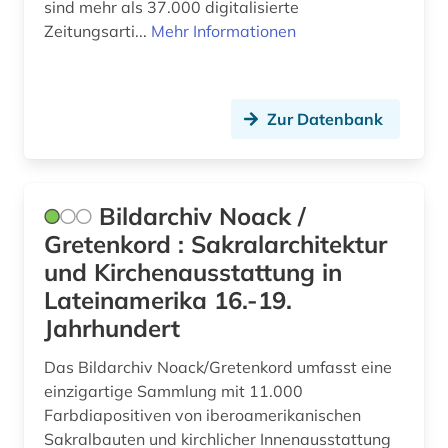
sind mehr als 37.000 digitalisierte
firma (1)
Zeitungsarti...
Mehr Informationen
flucht (1)
forschungsdaten (2)
Zur Datenbank
forstwirtschaft (1)
fotografie (1)
Bildarchiv Noack /
französisch (1)
Gretenkord : Sakralarchitektur
und Kirchenausstattung in
frauenliteratur (1)
Lateinamerika 16.-19.
gabriel (1)
Jahrhundert
galloromanistik (1)
Das Bildarchiv Noack/Gretenkord umfasst eine
einzigartige Sammlung mit 11.000
garcía márquez (1)
Farbdiapositiven von iberoamerikanischen
gerichtsbarkeit (1)
Sakralbauten und kirchlicher Innenausstattung