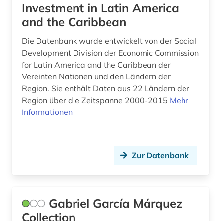
wahlrecht (1)
Investment in Latin America
and the Caribbean
wirtschaft (6)
Die Datenbank wurde entwickelt von der Social
wirtschaftswissenschaften (1)
Development Division der Economic Commission
for Latin America and the Caribbean der
wörterbuch (3)
Vereinten Nationen und den Ländern der
zahnmedizin (1)
Region. Sie enthält Daten aus 22 Ländern der
Region über die Zeitspanne 2000-2015
Mehr
zeitschrift (4)
Informationen
zeitschriften (1)
zeitung (5)
Zur Datenbank
zeitungsarchiv (2)
zentralamerika (1)
Gabriel García Márquez
zwangsvertreibung (1)
Collection