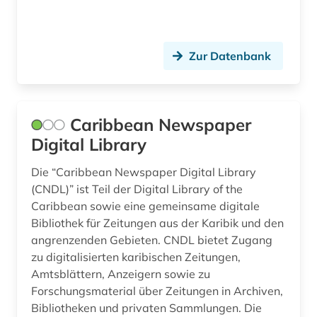
grammatik (2)
großbritannien (2)
Zur Datenbank
großbrittanien (1)
guatemala (2)
Caribbean Newspaper
handel (5)
Digital Library
hispanistik (17)
Die “Caribbean Newspaper Digital Library
(CNDL)” ist Teil der Digital Library of the
hispanoamerika (1)
Caribbean sowie eine gemeinsame digitale
Bibliothek für Zeitungen aus der Karibik und den
hispanoamerikanisch (1)
angrenzenden Gebieten. CNDL bietet Zugang
hispanos (1)
zu digitalisierten karibischen Zeitungen,
Amtsblättern, Anzeigern sowie zu
hochschulschrift (2)
Forschungsmaterial über Zeitungen in Archiven,
Bibliotheken und privaten Sammlungen. Die
honduras (1)