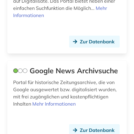
auf Digitalisate. Das Portal bietet neben einer
einfachen Suchfunktion die Möglich...
Mehr
katastrophenschutz (1)
Informationen
katholizismus (1)
kennedy, john f. (1)
Zur Datenbank
kennedy, john f. | politiker; staatspräsident (1)
kolonialgeschichte (1)
Google News Archivsuche
kolonialismus (2)
Portal für historische Zeitungsarchive, die von
kolumbien (2)
Google ausgewertet bzw. digitalisiert wurden,
mit frei zugänglichen und kostenpflichtigen
kommunikationswissenschaft (1)
Inhalten
Mehr Informationen
kreolische sprachen (1)
krieg (7)
Zur Datenbank