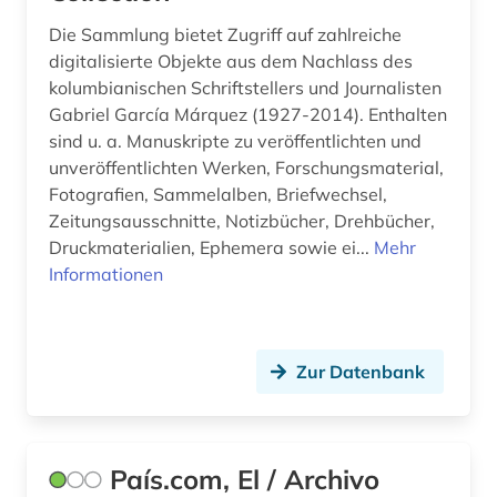
öffentliche ausgaben (1)
Die Sammlung bietet Zugriff auf zahlreiche
öffentliche sozialausgaben (1)
digitalisierte Objekte aus dem Nachlass des
kolumbianischen Schriftstellers und Journalisten
öffentliches gesundheitswesen (2)
Gabriel García Márquez (1927-2014). Enthalten
sind u. a. Manuskripte zu veröffentlichten und
ökonomie (1)
unveröffentlichten Werken, Forschungsmaterial,
Fotografien, Sammelalben, Briefwechsel,
übersetzungswissenschaft (1)
Zeitungsausschnitte, Notizbücher, Drehbücher,
Druckmaterialien, Ephemera sowie ei...
Mehr
Informationen
Zur Datenbank
País.com, El / Archivo