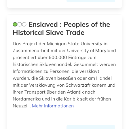
kuba (3)
kultur (1)
Enslaved : Peoples of the
kulturerbe (2)
Historical Slave Trade
kulturgeschichte (2)
Das Projekt der Michigan State University in
kulturwissenschaften (10)
Zusammenarbeit mit der University of Maryland
präsentiert über 600.000 Einträge zum
kunst (1)
historischen Sklavenhandel. Gesammelt werden
Informationen zu Personen, die versklavt
kunstmusik (1)
wurden, die Sklaven besaßen oder am Handel
landeskunde (8)
mit der Versklavung von Schwarzafrikanern und
ihren Transport über den Atlantik nach
landwirtschaft (1)
Nordamerika und in die Karibik seit der frühen
Neuzei...
Mehr Informationen
landwirtschaftsstatistik (1)
lateinamerika (34)