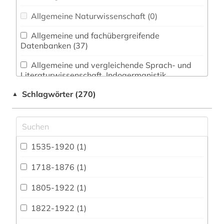
Allgemeine Naturwissenschaft (0)
Allgemeine und fachübergreifende
Datenbanken (37)
Allgemeine und vergleichende Sprach- und
Literaturwissenschaft. Indogermanistik.
Außereuropäische Sprachen und Literaturen (3)
Schlagwörter (270)
▲
Anglistik. Amerikanistik (2)
Archäologie (1)
Architektur, Bauingenieur- und
1535-1920 (1)
Vermessungswesen (1)
1718-1876 (1)
Biologie, Biotechnologie (0)
1805-1922 (1)
Buch- und Bibliothekswesen,
Informationswissenschaft (0)
1822-1922 (1)