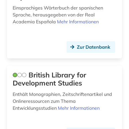
sprachpraxis (3)
Einsprachiges Wörterbuch der spanischen
sprachtypologie (1)
Sprache, herausgegeben von der Real
Academia Española
Mehr Informationen
sprachwissenschaft (5)
staat (1)
Zur Datenbank
statistik (1)
stilistik (1)
suchmaschine (1)
British Library for
Development Studies
südamerika (10)
Enthält Monographien, Zeitschriftenartikel und
südostasien (1)
Onlineressourcen zum Thema
südosteuropa (1)
Entwicklungsstudien
Mehr Informationen
tageszeitung (1)