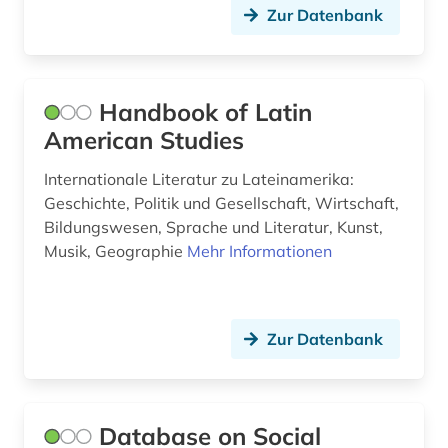
umfage (1)
Zur Datenbank
umweltpolitik (1)
umweltschutz (1)
Handbook of Latin
unternehmen (1)
American Studies
uruguay (2)
Internationale Literatur zu Lateinamerika:
Geschichte, Politik und Gesellschaft, Wirtschaft,
usa (4)
Bildungswesen, Sprache und Literatur, Kunst,
Musik, Geographie
Mehr Informationen
venezuela (3)
verfassung (1)
vertriebener (1)
Zur Datenbank
volksmusik (1)
volltext-datenbank (1)
Database on Social