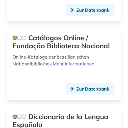
sklavenhandel (1)
Zur Datenbank
sklaverei (4)
sozialpolitik (1)
sozialwissenschaften (5)
Catálogos Online /
Fundação Biblioteca Nacional
spanien (9)
Online-Kataloge der brasilianischen
spanisch (7)
Nationalbibliothek
Mehr Informationen
spanische literatur (1)
spanische sprache (1)
Zur Datenbank
spanisches sprachgebiet (1)
sprache (1)
Diccionario de la Lengua
sprachenlernen (1)
Española