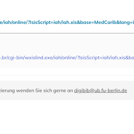
exe/iah/online/?IsisScript=iah/iah.xis&base=MedCarib&lang=i
e.br/cgi-bin/wxislind.exe/iah/online/?IsisScript=iah/iah.xi
zierung wenden Sie sich gerne an
digibib@ub.fu-berlin.de