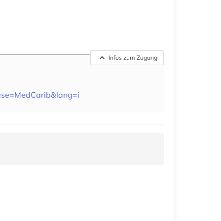
Infos zum Zugang
s&base=MedCarib&lang=i