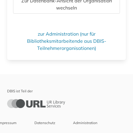
Zur Datenbank-Ansicht der Organisation
wechseln
zur Administration (nur für
Bibliotheksmitarbeitende aus DBIS-
Teilnehmerorganisationen)
DBIS ist Teil der
Impressum
Datenschutz
Administration