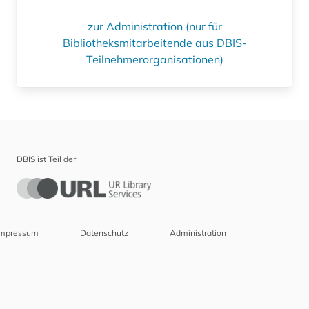
zur Administration (nur für
Bibliotheksmitarbeitende aus DBIS-
Teilnehmerorganisationen)
DBIS ist Teil der
Impressum
Datenschutz
Administration