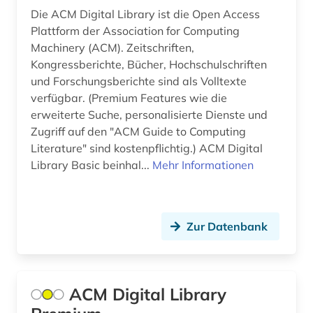
oecd (1)
Die ACM Digital Library ist die Open Access
Plattform der Association for Computing
online-publikation (1)
Machinery (ACM). Zeitschriften,
Kongressberichte, Bücher, Hochschulschriften
open access (3)
und Forschungsberichte sind als Volltexte
verfügbar. (Premium Features wie die
patent (2)
erweiterte Suche, personalisierte Dienste und
patentanmeldung (1)
Zugriff auf den "ACM Guide to Computing
Literature" sind kostenpflichtig.) ACM Digital
patentrecht (1)
Library Basic beinhal...
Mehr Informationen
pharmazie (3)
physik (5)
Zur Datenbank
planung (1)
politische wissenschaft (1)
ACM Digital Library
poster (1)