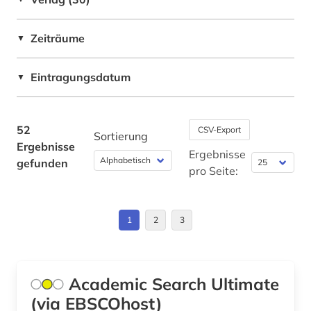
industrie (1)
Zeiträume
▼
informatik (5)
Eintragungsdatum
▼
ingenieurwissenschaften (2)
landwirtschaft (1)
52
CSV-Export
Sortierung
lexikon (2)
Ergebnisse
Ergebnisse
gefunden
literaturproduktion (1)
pro Seite:
maschinenbau (2)
1
2
3
materialwissenschaft (1)
mathematik (3)
Academic Search Ultimate
maßsystem (1)
(via EBSCOhost)
medizin (5)