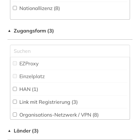
Nationallizenz (8)
elektrotechnik (2)
Ostasienwissenschaften (Japanologie,
Koreastudien, Sinologie) (2)
europäische union (1)
Pädagogik (11)
Zugangsform (3)
▲
evaluation (1)
Philosophie (10)
fernerkundung (1)
Physik (30)
finanzwirtschaft (1)
EZProxy
Politologie (16)
formelsammlung (1)
Einzelplatz
Psychologie (20)
fortschrittsbericht (1)
HAN (1)
Rechtswissenschaft (17)
frankreich (1)
Link mit Registrierung (3)
Romanistik (8)
gebrauchsmuster (1)
Organisations-Netzwerk / VPN (8)
Slavistik (6)
gebrauchsmusteranmeldung (1)
Shibboleth
Länder (3)
▲
Soziologie (25)
gebrauchsmusterrecht (1)