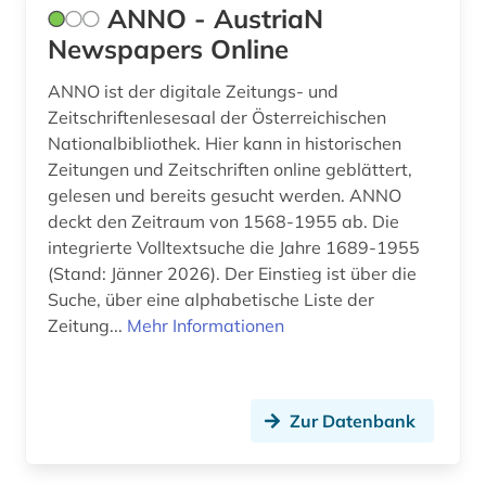
ANNO - AustriaN
soziologie (1)
Newspapers Online
stadt (1)
ANNO ist der digitale Zeitungs- und
stand der technik (1)
Zeitschriftenlesesaal der Österreichischen
Nationalbibliothek. Hier kann in historischen
statistik (3)
Zeitungen und Zeitschriften online geblättert,
gelesen und bereits gesucht werden. ANNO
steuer (1)
deckt den Zeitraum von 1568-1955 ab. Die
integrierte Volltextsuche die Jahre 1689-1955
technik (8)
(Stand: Jänner 2026). Der Einstieg ist über die
technologie (1)
Suche, über eine alphabetische Liste der
Zeitung...
Mehr Informationen
umwelt (1)
umweltschutz (1)
Zur Datenbank
unternehmen (1)
verhaltenswissenschaften (1)