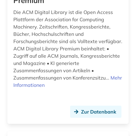
Premium
psychologie (1)
Die ACM Digital Library ist die Open Access
publikationsserver (1)
Plattform der Association for Computing
Machinery. Zeitschriften, Kongressberichte,
pädagogik (1)
Bücher, Hochschulschriften und
Forschungsberichte sind als Volltexte verfügbar.
quelle (2)
ACM Digital Library Premium beinhaltet: •
Zugriff auf alle ACM Journals, Kongressberichte
raumfahrt (1)
und Magazine • KI generierte
recherche (1)
Zusammenfassungen von Artikeln •
Zusammenfassungen von Konferenzsitzu...
Mehr
recht (1)
Informationen
repository &lt;informatik&gt; (1)
satellitenbild (1)
Zur Datenbank
soziales netzwerk (1)
sozialwissenschaften (5)