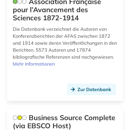
Association Française
pour l’Avancement des
wissenschaftliche zeitschrift (2)
Sciences 1872-1914
wissenschaftlicher text (1)
Die Datenbank verzeichnet die Autoren von
wissenschaftsentwicklung (1)
Konferenzberichten der AFAS zwischen 1872
und 1914 sowie deren Veröffentlichungen in den
wörterbuch (2)
Berichten. 5573 Autoren und 17874
zeitschrift (4)
bibliografische Referenzen sind nachgewiesen.
Mehr Informationen
zeitschriftenaufsatz (4)
zeitung (1)
Zur Datenbank
zitatenanalyse (1)
zählen (1)
Business Source Complete
(via EBSCO Host)