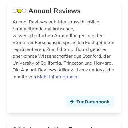
verkehr (1)
Annual Reviews
verkehrsforschung (1)
Annual Reviews publiziert ausschließlich
Sammelbände mit kritischen,
verkehrswissenschaft (1)
wissenschaftlichen Abhandlungen, die den
Stand der Forschung in speziellen Fachgebieten
verwaltungswissenschaft (1)
repräsentieren. Zum Editorial Board gehören
walter de gruyter (1)
anerkannte Wissenschaftler aus Stanford, der
University of California, Princeton und Harvard.
werkstoffkunde (1)
Die Annual-Reviews-Allianz-Lizenz umfasst die
Inhalte von
Mehr Informationen
wirtschaft (1)
wirtschaftsinformatik (1)
wirtschaftsinformation (1)
Zur Datenbank
wirtschaftswissenschaften (6)
wissenschaft (1)