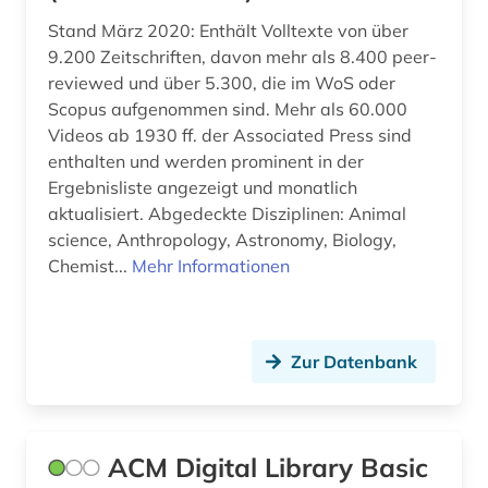
Stand März 2020: Enthält Volltexte von über
metrologie (1)
9.200 Zeitschriften, davon mehr als 8.400 peer-
reviewed und über 5.300, die im WoS oder
migration (1)
Scopus aufgenommen sind. Mehr als 60.000
mitgliedsstaaten (1)
Videos ab 1930 ff. der Associated Press sind
enthalten und werden prominent in der
mobilität (1)
Ergebnisliste angezeigt und monatlich
aktualisiert. Abgedeckte Disziplinen: Animal
mobilitätsforschung (1)
science, Anthropology, Astronomy, Biology,
nasa (1)
Chemist...
Mehr Informationen
naturwissenschaft und technik
&lt;unterrichtsfach&gt; (1)
Zur Datenbank
naturwissenschaften (12)
neuheit (1)
ACM Digital Library Basic
neuheitsrecherche (1)