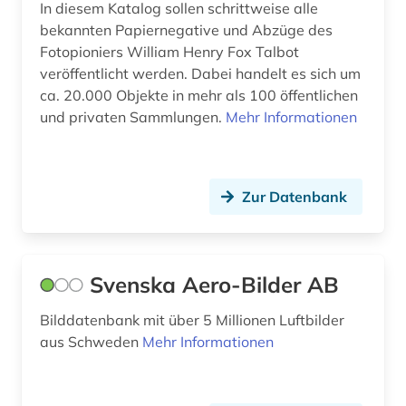
In diesem Katalog sollen schrittweise alle
bekannten Papiernegative und Abzüge des
bildträger (1)
Fotopioniers William Henry Fox Talbot
bildung (2)
veröffentlicht werden. Dabei handelt es sich um
ca. 20.000 Objekte in mehr als 100 öffentlichen
bildungsarbeit (1)
und privaten Sammlungen.
Mehr Informationen
bildwissenschaft (1)
biografie (3)
Zur Datenbank
biographie (7)
biologie (7)
Svenska Aero-Bilder AB
biowissenschaften (1)
Bilddatenbank mit über 5 Millionen Luftbilder
bismarck (1)
aus Schweden
Mehr Informationen
blauer reiter (2)
bochum (1)