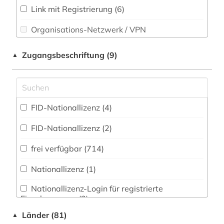
Technik (21)
Link mit Registrierung (6)
american numismatic society (1)
Theologie und Religionswissenschaften (41)
Organisations-Netzwerk / VPN
amerika (1)
Werkstoffwissenschaften und
Shibboleth
Fertigungstechnik (14)
amerikanische geschichte (1)
Zugangsbeschriftung (9)
▲
Zugriff vor Ort
amerikanistik (1)
Wirtschaftswissenschaften (18)
Wissenschaftskunde, Forschung, Hochschul-,
amsterdam (1)
Museumswesen (27)
FID-Nationallizenz (4)
amsterdam / universität amsterdam /
bibliothek (1)
FID-Nationallizenz (2)
anarchismus (1)
frei verfügbar (714)
anatomie (18)
Nationallizenz (1)
angewandte kunst (1)
Nationallizenz-Login für registrierte
Einzelpersonen (2)
angewandte wissenschaften (1)
Länder (81)
▲
Nationallizenz-Login für registrierte
animationsfilm (1)