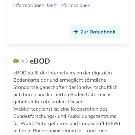
deutschland (1)
Informationen.
Mehr Informationen
deutschland (bundesrepublik) (2)
deutschland (ddr) (7)
Zur Datenbank
dia (1)
diagnose (1)
eBOD
dialekt (1)
eBOD stellt die Internetversion der digitalen
dialektologie (1)
Bodenkarte dar und ermöglicht sämtliche
Standortseigenschaften der landwirtschaftlich
die lebensbeschreibungen der beruehmtesten
nutzbaren und kartierten Böden Österreichs
italienischen architekten (1)
gebührenfrei abzurufen. Dieser
Webkartendienst ist eine Kooperation des
differentialdiagnose (1)
Bundesforschungs- und Ausbildungszentrums
digital database (1)
für Wald, Naturgefahren und Landschaft (BFW)
mit dem Bundesministerium für Land- und
digitale edition (1)