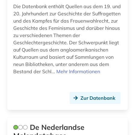
Die Datenbank enthält Quellen aus dem 19. und
betriebswirtschaft (3)
20. Jahrhundert zur Geschichte der Suffragetten
und des Kampfes für das Frauenwahlrecht, zur
bewässerung (1)
Geschichte des Feminismus und darüber hinaus
bibel (3)
zu verschiedenen Themen der
Geschlechtergeschichte. Der Schwerpunkt liegt
bibelausgabe (1)
auf Quellen aus dem angloamerikanischen
Kulturraum und basiert auf Sammlungen von
bibliografie (4)
neun Bibliotheken, unter anderem aus dem
bibliographie (4)
Bestand der Schl...
Mehr Informationen
bibliophilie (1)
bibliothek (6)
Zur Datenbank
bibliothekswesen (1)
biblische archäologie (1)
De Nederlandse
biblische motive (1)