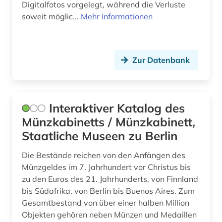
brandenburg (4)
Digitalfotos vorgelegt, während die Verluste
soweit möglic...
Mehr Informationen
bratislava (1)
braunschweig (1)
Zur Datenbank
bremen (2)
brief (2)
briefsammlung (1)
Interaktiver Katalog des
Münzkabinetts / Münzkabinett,
bronze (1)
Staatliche Museen zu Berlin
bronzeplastik (1)
Die Bestände reichen von den Anfängen des
bronzezeit (1)
Münzgeldes im 7. Jahrhundert vor Christus bis
zu den Euros des 21. Jahrhunderts, von Finnland
brücke (1)
bis Südafrika, von Berlin bis Buenos Aires. Zum
Gesamtbestand von über einer halben Million
brückenbau (1)
Objekten gehören neben Münzen und Medaillen