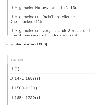
Allgemeine Naturwissenschaft (13)
Allgemeine und fachübergreifende
Datenbanken (115)
Allgemeine und vergleichende Sprach- und
Literaturwissenschaft. Indogermanistik.
Außereuropäische Sprachen und Literaturen (23)
Schlagwörter (1000)
▲
Anglistik. Amerikanistik (30)
Archäologie (93)
Architektur, Bauingenieur- und
(1)
Vermessungswesen (81)
1472-1553) (1)
Biologie, Biotechnologie (44)
1500-1930 (1)
Buch- und Bibliothekswesen,
Informationswissenschaft (47)
1654-1730) (1)