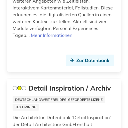
weiteren Angeboten wie Zeitleisten,
bayerische motoren-werke (1)
interaktivem Kartenmaterial, Fallstudien. Diese
erlauben es, die digitalisierten Quellen in einen
bayerische staatsgemäldesammlungen (1)
weiteren Kontext zu stellen. Aktuell sind vier
Module verfügbar: Personal Experiences
bayern (6)
Tageb...
Mehr Informationen
bekleidung (1)
belgien (1)
Zur Datenbank
belgische fotografie (1)
belgische kultur (1)
Detail Inspiration / Archiv
belgische kunst (1)
benin (1)
DEUTSCHLANDWEIT FREI, DFG-GEFÖRDERTE LIZENZ
TEXT MINING
bergbau (1)
Die Architektur-Datenbank "Detail Inspiration"
bergen (norwegen) (1)
der Detail Architecture GmbH enthält