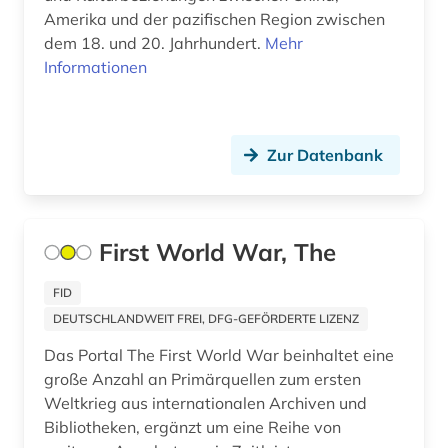
Amerika und der pazifischen Region zwischen
ballett (1)
Tuerkei (3)
dem 18. und 20. Jahrhundert.
Mehr
baltikum (1)
Informationen
USA (27)
banknote (1)
Ukraine (7)
barock (3)
Ungarn (6)
Zur Datenbank
bauernhof (1)
Vatikanstadt (2)
baum (2)
Zypern (1)
First World War, The
bautechnik (1)
FID
bauvorhaben (1)
DEUTSCHLANDWEIT FREI, DFG-GEFÖRDERTE LIZENZ
bauwerk (2)
Das Portal The First World War beinhaltet eine
große Anzahl an Primärquellen zum ersten
bauzeichnung (1)
Weltkrieg aus internationalen Archiven und
Bibliotheken, ergänzt um eine Reihe von
bayerisch schwaben (1)