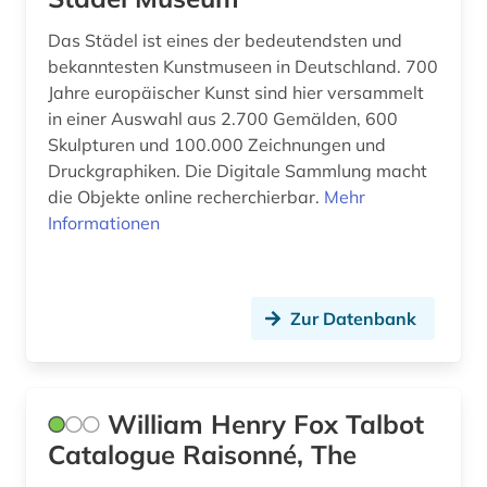
bildliche darstellung (4)
Das Städel ist eines der bedeutendsten und
bekanntesten Kunstmuseen in Deutschland. 700
bildmaterial (1)
Jahre europäischer Kunst sind hier versammelt
in einer Auswahl aus 2.700 Gemälden, 600
bildnis (8)
Skulpturen und 100.000 Zeichnungen und
Druckgraphiken. Die Digitale Sammlung macht
bildnisgrafik (1)
die Objekte online recherchierbar.
Mehr
bildnismalerei (2)
Informationen
bildpostkarte (4)
bildsammlung (1)
Zur Datenbank
bildstein (1)
bildstock (2)
William Henry Fox Talbot
bildteppich (1)
Catalogue Raisonné, The
bildthema (1)