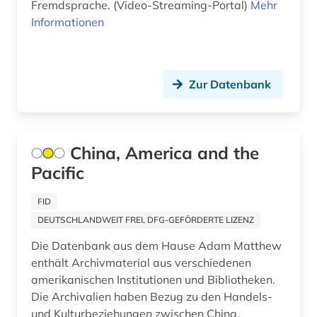
Fremdsprache. (Video-Streaming-Portal)
Mehr
ausstellungskatalog (1)
Serbien (4)
Informationen
australien (3)
Skandinavien (2)
auswanderer (1)
Slowakei (3)
Zur Datenbank
auswanderung (1)
Slowenien (1)
autobiografische literatur (2)
Spanien (8)
China, America and the
außenhandel (2)
Suedamerika (9)
Pacific
außenpolitik (1)
Suedasien (2)
FID
avantgarde (2)
Suedostasien (1)
DEUTSCHLANDWEIT FREI, DFG-GEFÖRDERTE LIZENZ
bad reichenhall (1)
Die Datenbank aus dem Hause Adam Matthew
Suedosteuropa (8)
enthält Archivmaterial aus verschiedenen
baden-württemberg (1)
Thueringen (6)
amerikanischen Institutionen und Bibliotheken.
Die Archivalien haben Bezug zu den Handels-
ballangen (1)
Tschechische Republik (5)
und Kulturbeziehungen zwischen China,