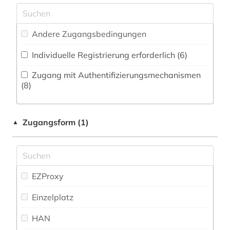
alma-tadema (1)
Pädagogik (6)
alpenverein südtirol (1)
Andere Zugangsbedingungen
Philosophie (5)
alter orient (1)
Individuelle Registrierung erforderlich (6)
Physik (7)
alternativbewegung (1)
Zugang mit Authentifizierungsmechanismen
Politologie (38)
(8)
altertum (4)
Psychologie (10)
altertumswissenschaft (1)
Zugangsform (1)
▲
Rechtswissenschaft (11)
altertumswissenschaften (3)
Romanistik (16)
altes buch (2)
Slavistik (17)
EZProxy
altes ägypten (3)
Soziologie (42)
Einzelplatz
altkarte (1)
Sport (4)
HAN
alttestamentliche wissenschaft (1)