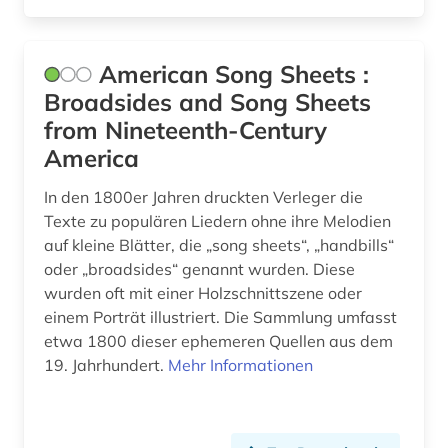
chemieunterricht (1)
chemischer apparatebau (1)
American Song Sheets :
china (9)
Broadsides and Song Sheets
from Nineteenth-Century
chirurgie (4)
America
chorgesang (1)
In den 1800er Jahren druckten Verleger die
chorgestühl (1)
Texte zu populären Liedern ohne ihre Melodien
auf kleine Blätter, die „song sheets“, „handbills“
christian gottlob (1)
oder „broadsides“ genannt wurden. Diese
wurden oft mit einer Holzschnittszene oder
christliche kunst (3)
einem Porträt illustriert. Die Sammlung umfasst
christliche mission (1)
etwa 1800 dieser ephemeren Quellen aus dem
19. Jahrhundert.
Mehr Informationen
chronik (2)
coleoptera (1)