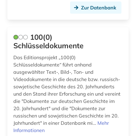
darstellende kunst (3)
Zur Datenbank
data science (1)
datenbank (1)
100(0)
datensammlung (1)
Schlüsseldokumente
ddr (1)
Das Editionsprojekt „100(0)
Schlüsseldokumente“ führt anhand
deckenmalerei (2)
ausgewählter Text-, Bild-, Ton- und
dehio, georg | kunsthistoriker; hochschullehrer;
Videodokumente in die deutsche bzw. russisch-
historiker; maler; zeichner (1)
sowjetische Geschichte des 20. Jahrhunderts
und den Stand ihrer Erforschung ein und vereint
dehio-handbuch (1)
die "Dokumente zur deutschen Geschichte im
20. Jahrhundert" und die "Dokumente zur
dekorative kunst (1)
russischen und sowjetischen Geschichte im 20.
demotisch (1)
Jahrhundert" in einer Datenbank mi...
Mehr
Informationen
den haag (3)