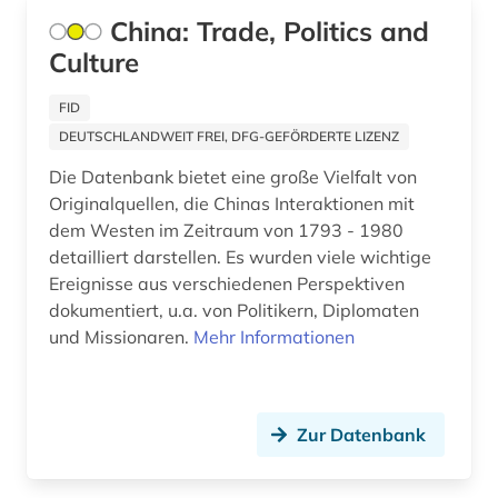
architekturzeichnung (4)
Europa (29)
China: Trade, Politics and
archiv (19)
Culture
Finnland (9)
archival documents (1)
Frankreich (26)
FID
DEUTSCHLANDWEIT FREI, DFG-GEFÖRDERTE LIZENZ
archivalien (4)
Griechenland (1)
Die Datenbank bietet eine große Vielfalt von
archive (1)
Griechenland (Altertum) (7)
Originalquellen, die Chinas Interaktionen mit
dem Westen im Zeitraum von 1793 - 1980
archivwesen (2)
Großbritannien (22)
detailliert darstellen. Es wurden viele wichtige
archäologie (18)
Ereignisse aus verschiedenen Perspektiven
Hamburg (3)
dokumentiert, u.a. von Politikern, Diplomaten
archäologische funde (1)
Hessen (4)
und Missionaren.
Mehr Informationen
archäologische stätte (2)
Irland (1)
archäologisches denkmal (1)
Island (6)
Zur Datenbank
aristoteles (1)
Israel (6)