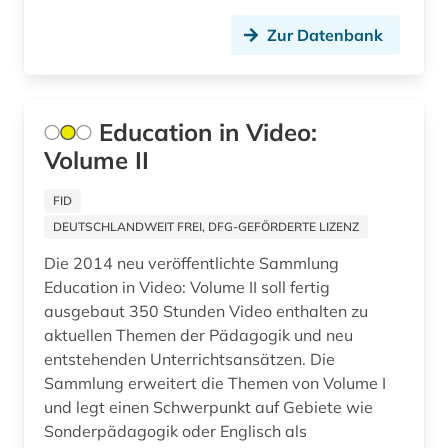
augenzeugenbericht (1)
Portugal (3)
Zur Datenbank
auktion (1)
Rheinland-Pfalz (2)
auktionshaus (1)
Roemisches Reich (8)
Education in Video:
auktionshäuser (1)
Rumänien (2)
Volume II
auktionskatalog (5)
Russland, Sowjetunion (19)
FID
auktionspreis (1)
Saarland (1)
DEUTSCHLANDWEIT FREI, DFG-GEFÖRDERTE LIZENZ
ausbildung (1)
Die 2014 neu veröffentlichte Sammlung
Sachsen (5)
Education in Video: Volume II soll fertig
auschwitz-prozess (1)
Sachsen-Anhalt (4)
ausgebaut 350 Stunden Video enthalten zu
aktuellen Themen der Pädagogik und neu
ausgrabung (2)
Schleswig-Holstein (4)
entstehenden Unterrichtsansätzen. Die
aussprache (2)
Sammlung erweitert die Themen von Volume I
Schweden (82)
und legt einen Schwerpunkt auf Gebiete wie
ausstellung (4)
Schweiz (22)
Sonderpädagogik oder Englisch als