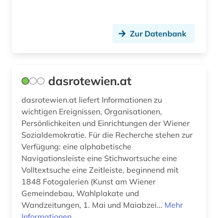
dendi (1)
Zur Datenbank
denkmal (6)
denkmalpflege (2)
depotfund (1)
dasrotewien.at
der blaue reiter (1)
dasrotewien.at liefert Informationen zu
wichtigen Ereignissen, Organisationen,
dermatologie (2)
Persönlichkeiten und Einrichtungen der Wiener
Sozialdemokratie. Für die Recherche stehen zur
design (8)
Verfügung: eine alphabetische
designer (1)
Navigationsleiste eine Stichwortsuche eine
Volltextsuche eine Zeitleiste, beginnend mit
designerin (1)
1848 Fotogalerien (Kunst am Wiener
Gemeindebau, Wahlplakate und
desktop-publishing (1)
Wandzeitungen, 1. Mai und Maiabzei...
Mehr
deutsch (1)
Informationen