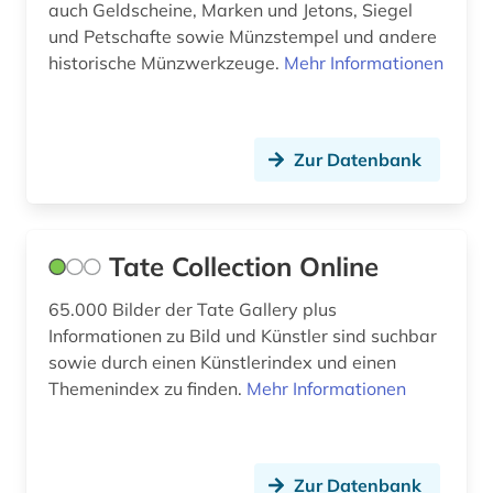
brünn (1)
auch Geldscheine, Marken und Jetons, Siegel
und Petschafte sowie Münzstempel und andere
buch (3)
historische Münzwerkzeuge.
Mehr Informationen
bucheinband (2)
buchgeschichte (1)
Zur Datenbank
buchgestaltung (1)
buchkunst (2)
Tate Collection Online
buchmalerei (2)
65.000 Bilder der Tate Gallery plus
buchrolle (1)
Informationen zu Bild und Künstler sind suchbar
sowie durch einen Künstlerindex und einen
buchwissenschaft (1)
Themenindex zu finden.
Mehr Informationen
buddhismus (2)
bulgarien (1)
Zur Datenbank