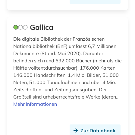
bundesarchiv-bildarchiv (1)
bundesstiftung zur aufarbeitung der sed-
diktatur (1)
Gallica
bundeswasserstraße (1)
Die digitale Bibliothek der Französischen
bunker (2)
Nationalbibliothek (BnF) umfasst 6,7 Millionen
Dokumente (Stand: Mai 2020). Darunter
burg (1)
befinden sich rund 692.000 Bücher (mehr als die
Hälfte volltextdurchsuchbar), 176.000 Karten,
burkina faso (1)
146.000 Handschriften, 1,4 Mio. Bilder, 51.000
business (1)
Noten, 51.000 Tonaufnahmen und über 4 Mio.
Zeitschriften- und Zeitungsausgaben. Der
bærum (1)
Großteil sind urheberrechtsfreie Werke (deren...
Mehr Informationen
böhmen (1)
böhmische länder (1)
Zur Datenbank
bühnenbild (1)