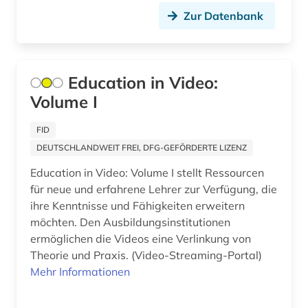
astrophysik (2)
Niedersachsen (4)
Zur Datenbank
atlas (12)
Nordamerika (3)
audio recordings (1)
Nordrhein-Westfalen (1)
Education in Video:
audiodatei (2)
Norwegen (32)
Volume I
audiovisuelles material (1)
Oesterreich (29)
FID
aufführung (6)
DEUTSCHLANDWEIT FREI, DFG-GEFÖRDERTE LIZENZ
Osmanisches Reich (1)
Education in Video: Volume I stellt Ressourcen
aufklärung (1)
Ostasien (12)
für neue und erfahrene Lehrer zur Verfügung, die
aufnahme <photographie> (1)
ihre Kenntnisse und Fähigkeiten erweitern
Osteuropa (10)
möchten. Den Ausbildungsinstitutionen
augenchirurgie (1)
Ostmitteleuropa (3)
ermöglichen die Videos eine Verlinkung von
Theorie und Praxis. (Video-Streaming-Portal)
augenheilkunde (1)
Palaestina (1)
Mehr Informationen
augenzeuge (3)
Polen (20)