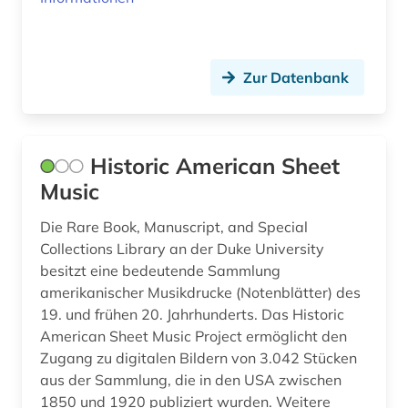
deutsch-deutsche grenze (1)
deutsche (1)
Zur Datenbank
deutsche demokratische republik (1)
deutsche kolonialgesellschaft (1)
Historic American Sheet
deutscher alpenverein (1)
Music
deutscher orden (1)
Die Rare Book, Manuscript, and Special
Collections Library an der Duke University
deutsches historisches museum (2)
besitzt eine bedeutende Sammlung
amerikanischer Musikdrucke (Notenblätter) des
deutsches museum von meisterwerken der
naturwissenschaft und technik (1)
19. und frühen 20. Jahrhunderts. Das Historic
American Sheet Music Project ermöglicht den
deutsches reich (1)
Zugang zu digitalen Bildern von 3.042 Stücken
aus der Sammlung, die in den USA zwischen
deutschland (31)
1850 und 1920 publiziert wurden. Weitere