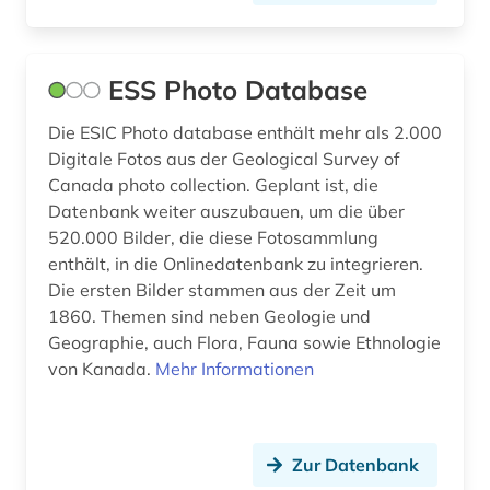
bürgerrechtsbewegung (3)
cad (1)
ESS Photo Database
capello (1)
Die ESIC Photo database enthält mehr als 2.000
Digitale Fotos aus der Geological Survey of
carl de (1)
Canada photo collection. Geplant ist, die
Datenbank weiter auszubauen, um die über
cartoon (1)
520.000 Bilder, die diese Fotosammlung
caspar david (3)
enthält, in die Onlinedatenbank zu integrieren.
Die ersten Bilder stammen aus der Zeit um
charles (1)
1860. Themen sind neben Geologie und
Geographie, auch Flora, Fauna sowie Ethnologie
chemical apparatus (1)
von Kanada.
Mehr Informationen
chemical engineering - equipment and
supplies (1)
chemie (6)
Zur Datenbank