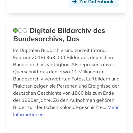
Zur Datenbank
comic (2)
computeranimation (1)
computerkunst (1)
Digitale Bildarchiv des
Bundesarchivs, Das
corinth (1)
Im Digitalen Bildarchiv sind zurzeit (Stand:
corpus (1)
Februar 2018) 363.000 Bilder des deutschen
Bundesarchivs verfügbar. Als repräsentativer
courtauld institute of art <london> (1)
Querschnitt aus den etwa 11 Millionen im
cranach (1)
Bundesarchiv verwahrten Fotos, Luftbildern und
Plakaten zeigen sie Personen und Ereignisse der
côte divoire (1)
deutschen Geschichte von 1860 bis zum Ende
der 1990er Jahre. Zu den Aufnahmen gehören
dahlbergh, erik jönsson | offizier; architekt;
zeichner; kartograf; historiker; beamter;
Bilder zur deutschen Kolonial-geschichte...
Mehr
generalgouverneur (2)
Informationen
darmstadt (1)