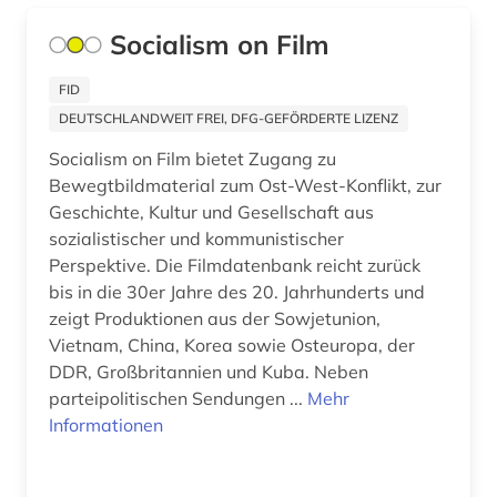
arktis (2)
Italien (14)
Socialism on Film
armenien (2)
Japan (2)
FID
artefakte (1)
Jugoslawien (3)
DEUTSCHLANDWEIT FREI, DFG-GEFÖRDERTE LIZENZ
artenvielfalt (1)
Kanada (2)
Socialism on Film bietet Zugang zu
Bewegtbildmaterial zum Ost-West-Konflikt, zur
arthur (1)
Kroatien (3)
Geschichte, Kultur und Gesellschaft aus
aruba (1)
sozialistischer und kommunistischer
Lettland (2)
Perspektive. Die Filmdatenbank reicht zurück
asch (1)
Litauen (3)
bis in die 30er Jahre des 20. Jahrhunderts und
zeigt Produktionen aus der Sowjetunion,
aschach (1)
Mecklenburg-Vorpommern (3)
Vietnam, China, Korea sowie Osteuropa, der
DDR, Großbritannien und Kuba. Neben
asien (4)
Mittelamerika (4)
parteipolitischen Sendungen ...
Mehr
astronomie (3)
Informationen
Montenegro (2)
astronomische beobachtung (1)
Niederlande (24)