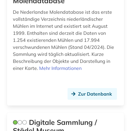
Molendatabase
biblische stoffe (1)
De Nederlandse Molendatabase ist das erste
vollständige Verzeichnis niederländischer
bild (15)
Mühlen im Internet und existiert seit August
1999. Enthalten sind derzeit die Daten von
bild motiv (1)
1.254 existierenden Mühlen und 17.994
bildarchiv (8)
verschwundenen Mühlen (Stand 04/2024). Die
Sammlung wird täglich aktualisiert. Kurze
bildatlas (1)
Beschreibung der Objekte und Darstellung in
einer Karte.
Mehr Informationen
bildband (2)
bildbearbeitung (2)
bildbeschreibung (1)
Zur Datenbank
bilddatenbank (47)
bildende kunst (6)
Digitale Sammlung /
Städel Museum
bilder (5)