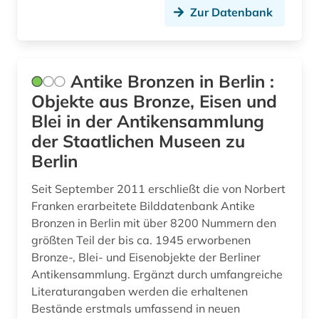
Zur Datenbank
bodenkunde (1)
bollnäs (1)
Antike Bronzen in Berlin :
book of kells (1)
Objekte aus Bronze, Eisen und
borgholm (1)
Blei in der Antikensammlung
der Staatlichen Museen zu
bornholm (1)
Berlin
bosnien-herzegowina (2)
Seit September 2011 erschließt die von Norbert
botanik (3)
Franken erarbeitete Bilddatenbank Antike
Bronzen in Berlin mit über 8200 Nummern den
botanischer garten (1)
größten Teil der bis ca. 1945 erworbenen
Bronze-, Blei- und Eisenobjekte der Berliner
brahms, johannes | komponist; pianist (1)
Antikensammlung. Ergänzt durch umfangreiche
Literaturangaben werden die erhaltenen
brahms-institut (1)
Bestände erstmals umfassend in neuen