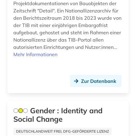
Projektdokumentationen von Bauobjekten der
berlin (7)
Zeitschrift "Detail". Ein Nationallizenzarchiv für
den Berichtszeitraum 2018 bis 2023 wurde von
berlin-kreuzberg (1)
der TIB mit einer einjährigen Embargofrist
aufgebaut, gehostet und steht im Rahmen einer
berliner mauer (1)
Nationallizenz über das TIB-Portal allen
bern (1)
autorisierten Einrichtungen und Nutzer:innen...
Mehr Informationen
berufliche weiterbildung (1)
besetzung (1)
Zur Datenbank
bestand (2)
bestandserhaltung (1)
bestandsverzeichnis (1)
Gender : Identity and
Social Change
bestattung (1)
DEUTSCHLANDWEIT FREI, DFG-GEFÖRDERTE LIZENZ
bestimmung (1)