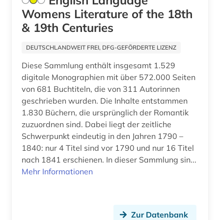
English Language
Schleswig-Holstein (4)
Womens Literature of the 18th
arabistik (2)
Schweden (53)
& 19th Centuries
arbeit (4)
Schweiz (25)
DEUTSCHLANDWEIT FREI, DFG-GEFÖRDERTE LIZENZ
arbeiterbewegung (1)
Serbien (7)
Diese Sammlung enthält insgesamt 1.529
arbeitnehmervertretung (1)
digitale Monographien mit über 572.000 Seiten
Skandinavien (5)
von 681 Buchtiteln, die von 311 Autorinnen
arbeitsbedingungen und -politik (1)
geschrieben wurden. Die Inhalte entstammen
Slowakei (10)
arbeitsfeld (1)
1.830 Büchern, die ursprünglich der Romantik
zuzuordnen sind. Dabei liegt der zeitliche
Slowenien (6)
arbeitsgestaltung (1)
Schwerpunkt eindeutig in den Jahren 1790 –
Spanien (16)
1840: nur 4 Titel sind vor 1790 und nur 16 Titel
arbeitslosigkeit (1)
nach 1841 erschienen. In dieser Sammlung sin...
Suedamerika (12)
Mehr Informationen
arbeitsmarkt (2)
Suedasien (5)
arbeitsmarktforschung (2)
Suedostasien (3)
arbeitsmarktpolitik (1)
Zur Datenbank