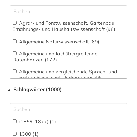
Agrar- und Forstwissenschaft, Gartenbau,
Ernährungs- und Haushaltswissenschaft (98)
Allgemeine Naturwissenschaft (69)
Allgemeine und fachübergreifende
Datenbanken (172)
Allgemeine und vergleichende Sprach- und
Literaturwissenschaft. Indogermanistik.
Außereuropäische Sprachen und Literaturen
Schlagwörter (1000)
▲
(137)
Anglistik. Amerikanistik (99)
Archäologie (77)
(1859-1877) (1)
Architektur, Bauingenieur- und
Vermessungswesen (83)
1300 (1)