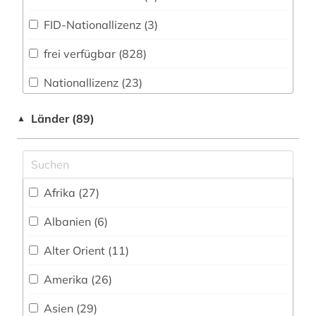
altenhilfe (1)
FID-Nationallizenz (3)
altenpflege (2)
frei verfügbar (828)
alter (1)
Nationallizenz (23)
alter druck (1)
Nationallizenz-Login für registrierte
alter orient (3)
Länder (89)
▲
Einzelpersonen (19)
alternativbewegung (1)
alternative (3)
Afrika (27)
alternative medizin (2)
Albanien (6)
alterssoziologie (1)
Alter Orient (11)
altertum (6)
Amerika (26)
altertumswissenschaft (13)
Asien (29)