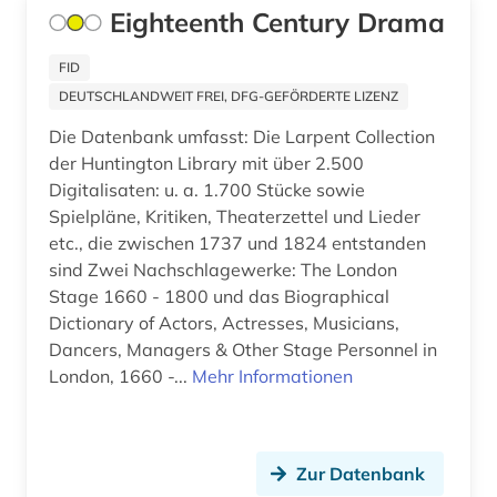
Eighteenth Century Drama
betriebswirtschaft (5)
betriebswirtschaftslehre (14)
FID
DEUTSCHLANDWEIT FREI, DFG-GEFÖRDERTE LIZENZ
bewegungswissenschaft (1)
Die Datenbank umfasst: Die Larpent Collection
bibel (6)
der Huntington Library mit über 2.500
Digitalisaten: u. a. 1.700 Stücke sowie
bibel. deuteronomium (1)
Spielpläne, Kritiken, Theaterzettel und Lieder
etc., die zwischen 1737 und 1824 entstanden
bibelausgabe (1)
sind Zwei Nachschlagewerke: The London
Stage 1660 - 1800 und das Biographical
bibelhandschrift (1)
Dictionary of Actors, Actresses, Musicians,
bibelkommentar (1)
Dancers, Managers & Other Stage Personnel in
London, 1660 -...
Mehr Informationen
bibelwissenschaft (4)
bibliografie (329)
Zur Datenbank
bibliografie 1907-2005 (1)