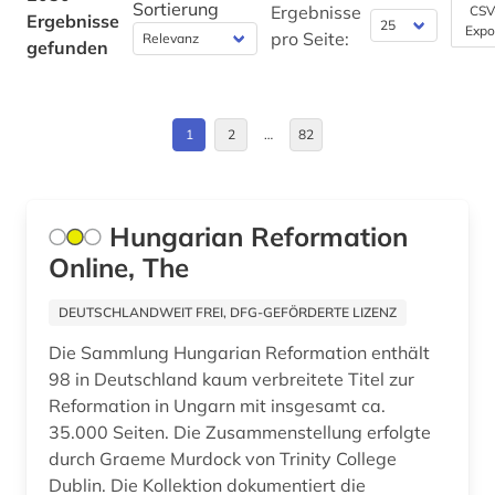
Sortierung
aluminium (1)
Ergebnisse
CSV
Ergebnisse
Expo
Byzantinisches Reich (4)
pro Seite:
gefunden
aluminiumbearbeitung (1)
China (2)
aluminiumproduktion (1)
Daenemark (10)
1
2
…
82
american anthropological association (1)
Deutschland (138)
american library association (1)
Deutschland (DDR) (8)
Hungarian Reformation
amerika (6)
Online, The
Estland (6)
amerika unabhängigkeitskrieg (1)
Europa (61)
DEUTSCHLANDWEIT FREI, DFG-GEFÖRDERTE LIZENZ
amerikanische literatur (1)
Die Sammlung Hungarian Reformation enthält
Finnland (9)
amerikanisches judentum (1)
98 in Deutschland kaum verbreitete Titel zur
Frankreich (27)
Reformation in Ungarn mit insgesamt ca.
amerikanistik (5)
35.000 Seiten. Die Zusammenstellung erfolgte
GUS (8)
durch Graeme Murdock von Trinity College
ammoniten (1)
Dublin. Die Kollektion dokumentiert die
Griechenland (Altertum) (4)