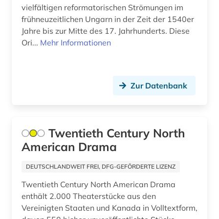
amnesty international (1)
vielfältigen reformatorischen Strömungen im
Großbritannien (23)
frühneuzeitlichen Ungarn in der Zeit der 1540er
amtsdrucksache (2)
Jahre bis zur Mitte des 17. Jahrhunderts. Diese
Hamburg (1)
Ori...
Mehr Informationen
analytik (1)
Hessen (5)
analytische chemie (2)
Irland (8)
anarchismus (1)
Zur Datenbank
Island (2)
anarchist (1)
Israel (10)
angelsachsen (2)
Twentieth Century North
Italien (27)
American Drama
angelsächsische texte (2)
Japan (5)
angewandte chemie (1)
DEUTSCHLANDWEIT FREI, DFG-GEFÖRDERTE LIZENZ
Jugoslawien (7)
Twentieth Century North American Drama
angewandte informatik (1)
enthält 2.000 Theaterstücke aus den
Kanada (21)
angewandte mikrobiologie (1)
Vereinigten Staaten und Kanada in Volltextform,
Korea (2)