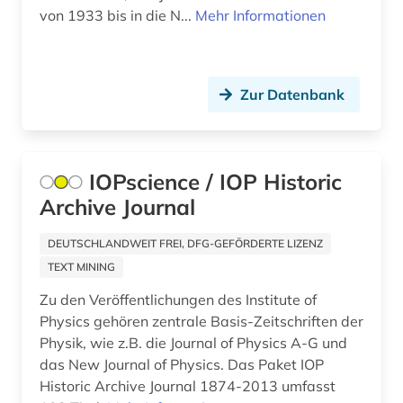
von 1933 bis in die N...
Mehr Informationen
armenien (3)
art (1)
Zur Datenbank
artefakte (1)
artenreichtum (1)
arthur (2)
IOPscience / IOP Historic
Archive Journal
artik (1)
DEUTSCHLANDWEIT FREI, DFG-GEFÖRDERTE LIZENZ
artusepik (1)
TEXT MINING
arzneimittel (4)
Zu den Veröffentlichungen des Institute of
Physics gehören zentrale Basis-Zeitschriften der
arzneimittelrezeptor (1)
Physik, wie z.B. die Journal of Physics A-G und
arzneistoffe (1)
das New Journal of Physics. Das Paket IOP
Historic Archive Journal 1874-2013 umfasst
asien (5)