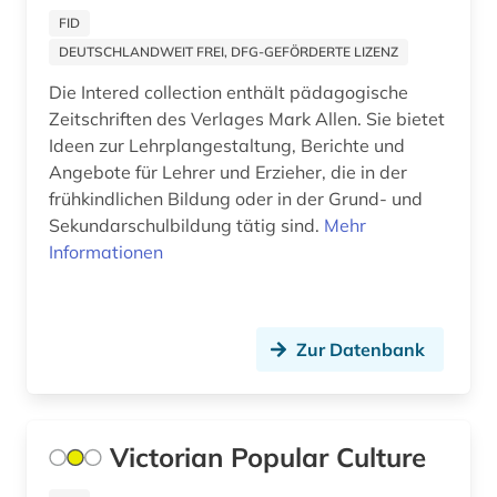
bergbau (8)
FID
DEUTSCHLANDWEIT FREI, DFG-GEFÖRDERTE LIZENZ
bergbaunachfolgelandschaft (1)
Die Intered collection enthält pädagogische
bergwerk (1)
Zeitschriften des Verlages Mark Allen. Sie bietet
Ideen zur Lehrplangestaltung, Berichte und
berlin (4)
Angebote für Lehrer und Erzieher, die in der
frühkindlichen Bildung oder in der Grund- und
berliner klassik (1)
Sekundarschulbildung tätig sind.
Mehr
berliner nationaltheater (1)
Informationen
bern (1)
beruf (1)
Zur Datenbank
berufe im gesundheitswesen (1)
berufliche arbeit (1)
Victorian Popular Culture
berufliche fragen der sozialarbeit (1)