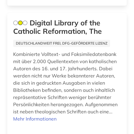
bibliografie 1945 (1)
bibliografie 1945-1990 (1)
Digital Library of the
Catholic Reformation, The
bibliografin (3)
DEUTSCHLANDWEIT FREI, DFG-GEFÖRDERTE LIZENZ
bibliographie (158)
Kombinierte Volltext- und Faksimiledatenbank
bibliographie 1470-1960 (1)
mit über 2.000 Quellentexten von katholischen
Autoren des 16. und 17. Jahrhunderts. Dabei
bibliographie 1800-2005 (1)
werden nicht nur Werke bekannterer Autoren,
bibliographie 1900-2000 (1)
die sich in gedruckten Ausgaben in vielen
Bibliotheken befinden, sondern auch inhaltlich
bibliographie 1923-1999 (1)
repräsentative Schriften weniger berühmter
Persönlichkeiten herangezogen. Aufgenommen
bibliographie 1964-1999 (1)
ist neben theologischen Schriften auch eine...
bibliographie bis 1900 (1)
Mehr Informationen
bibliographie mit abstracts und volltexten (1)