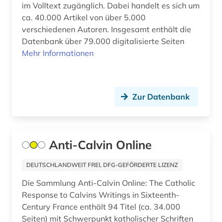
autobiographie (1)
im Volltext zugänglich. Dabei handelt es sich um
ca. 40.000 Artikel von über 5.000
autograph (2)
verschiedenen Autoren. Insgesamt enthält die
Datenbank über 79.000 digitalisierte Seiten
automatic engineering information (1)
Mehr Informationen
automatische sprachanalyse (1)
automatische sprachproduktion (1)
Zur Datenbank
automobiltechnik (1)
autor (3)
Anti-Calvin Online
autorin (1)
außenpolitik (7)
DEUTSCHLANDWEIT FREI, DFG-GEFÖRDERTE LIZENZ
Die Sammlung Anti-Calvin Online: The Catholic
außenwirtschaft (1)
Response to Calvins Writings in Sixteenth-
außerkanoische traktate (1)
Century France enthält 94 Titel (ca. 34.000
Seiten) mit Schwerpunkt katholischer Schriften