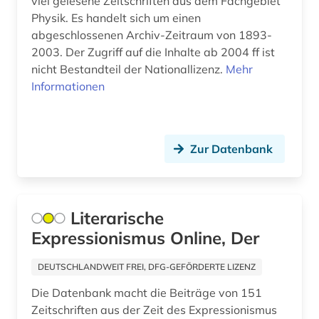
aurelius augustinus (2)
viel gelesene Zeitschriften aus dem Fachgebiet
Physik. Es handelt sich um einen
ausbildung (1)
abgeschlossenen Archiv-Zeitraum von 1893-
2003. Der Zugriff auf die Inhalte ab 2004 ff ist
ausländer (1)
nicht Bestandteil der Nationallizenz.
Mehr
Informationen
ausländisches recht (1)
ausrüstung (1)
ausschreibung (1)
Zur Datenbank
ausstellung (2)
ausstellungskatalog (1)
Literarische
australien (7)
Expressionismus Online, Der
auswanderung (1)
DEUTSCHLANDWEIT FREI, DFG-GEFÖRDERTE LIZENZ
autobiografie (2)
Die Datenbank macht die Beiträge von 151
Zeitschriften aus der Zeit des Expressionismus