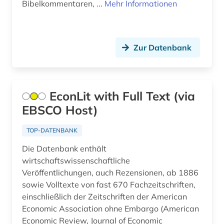
Bibelkommentaren, ...
Mehr Informationen
biblische archäologie (1)
bilddatenbank (2)
Zur Datenbank
bildnismalerei (1)
bildstock (1)
EconLit with Full Text (via
bildung (8)
EBSCO Host)
bildung in der sozialarbeit (1)
TOP-DATENBANK
bildungsforschung (6)
Die Datenbank enthält
bildungsgeschichte (2)
wirtschaftswissenschaftliche
Veröffentlichungen, auch Rezensionen, ab 1886
bildungspolitik (1)
sowie Volltexte von fast 670 Fachzeitschriften,
einschließlich der Zeitschriften der American
bildungstheorie (1)
Economic Association ohne Embargo (American
bildungswesen (1)
Economic Review, Journal of Economic