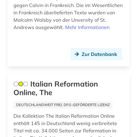
ayurveda (1)
gegen Calvin in Frankreich. Die im Wesentlichen
in Frankreich überlieferten Texte wurden von
bach (10)
Malcolm Walsby von der Unversity of St.
bakteriologie (2)
Andrews ausgewählt.
Mehr Informationen
balkanromanistik (3)
ballett (1)
Zur Datenbank
balneologie (1)
baltikum (1)
Italian Reformation
baltistik (1)
Online, The
bamberg (1)
DEUTSCHLANDWEIT FREI, DFG-GEFÖRDERTE LIZENZ
bankwesen (2)
Die Kollektion The Italian Reformation Online
enthält 145 in Deutschland wenig verbreitete
barth, karl | theologe; hochschullehrer (1)
Titel mit ca. 34.000 Seiten zur Reformation in