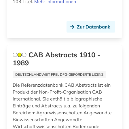
103 Titel.
Mehr Informationen
asienwissenschaften (4)
assisi (1)
Zur Datenbank
astronomie (4)
astrophysik (3)
CAB Abstracts 1910 -
atlas (1)
1989
atomphysik (1)
DEUTSCHLANDWEIT FREI, DFG-GEFÖRDERTE LIZENZ
audio recordings (1)
Die Referenzdatenbank CAB Abstracts ist ein
Produkt der Non-Profit-Organisation CAB
audiotechnik (1)
International. Sie enthält bibliographische
audiovisuelle medien (1)
Einträge und Abstracts u.a. zu folgenden
Bereichen: Agrarwissenschaften Angewandte
audiovisuelles medium (1)
Biowissenschaften Angewandte
Wirtschaftswissenschaften Bodenkunde
aufbereitung (1)