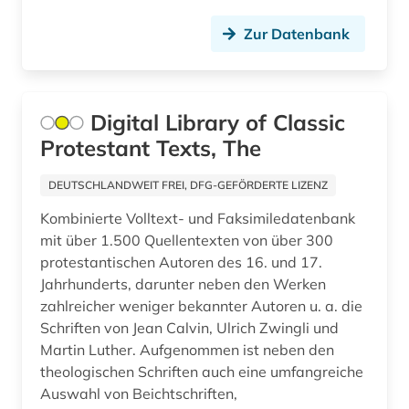
bibliographische quellen (1)
Zur Datenbank
bibliographische zeitschrift (1)
bibliograpie (1)
Digital Library of Classic
bibliometrie (2)
Protestant Texts, The
bibliothek (8)
DEUTSCHLANDWEIT FREI, DFG-GEFÖRDERTE LIZENZ
bibliotheksgeschichte (1)
Kombinierte Volltext- und Faksimiledatenbank
mit über 1.500 Quellentexten von über 300
bibliotheksgeschichte (1)
protestantischen Autoren des 16. und 17.
Jahrhunderts, darunter neben den Werken
bibliothekskataloge (1)
zahlreicher weniger bekannter Autoren u. a. die
bibliotheksrecht (1)
Schriften von Jean Calvin, Ulrich Zwingli und
Martin Luther. Aufgenommen ist neben den
bibliothekswesen (6)
theologischen Schriften auch eine umfangreiche
Auswahl von Beichtschriften,
bibliothekswissenschaft (5)