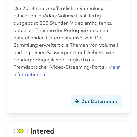
behindertenarbeit (1)
Die 2014 neu veröffentlichte Sammlung
Education in Video: Volume II soll fertig
behindertenpädagogik (1)
ausgebaut 350 Stunden Video enthalten zu
behinderung (1)
aktuellen Themen der Pädagogik und neu
entstehenden Unterrichtsansätzen. Die
bekämpfung (1)
Sammlung erweitert die Themen von Volume I
und legt einen Schwerpunkt auf Gebiete wie
belgien (4)
Sonderpädagogik oder Englisch als
belletristik (2)
Fremdsprache. (Video-Streaming-Portal)
Mehr
Informationen
benedictus de spinoza (1)
benedikt (1)
Zur Datenbank
benelux (1)
benin (1)
beobachtungsstudie (1)
Intered