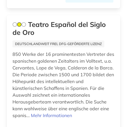
Suedosteuropa (7)
arbeitsmedizin (2)
Thueringen (5)
arbeitsplanung (1)
Teatro Español del Siglo
Tschechische Republik (20)
arbeitsrecht (3)
de Oro
Tuerkei (6)
arbeitsschutz (4)
DEUTSCHLANDWEIT FREI, DFG-GEFÖRDERTE LIZENZ
USA (46)
arbeitssicherheit (2)
850 Werke der 16 prominentesten Vertreter des
spanischen goldenen Zeitalters im Volltext, u.a.
Ukraine (7)
arbeitstherapie (1)
Cervantes, Lope de Vega, Calderon de la Barca.
Ungarn (9)
Die Periode zwischen 1500 und 1700 bildet den
architekt (1)
Höhepunkt des intellektuellen und
Vatikanstadt (1)
künstlerischen Schaffens in Spanien. Für die
architektur (29)
Auswahl zeichnet ein internationales
architekturgeschichte (2)
Herausgeberteam verantwortlich. Die Suche
kann wahlweise über eine englische oder eine
architekturzeitschrift (1)
spanis...
Mehr Informationen
archiv (5)