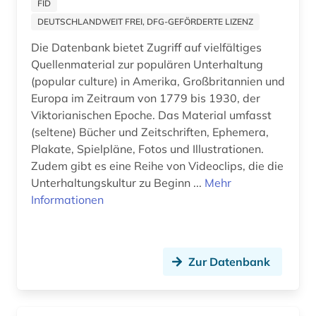
FID
berufsausbildung (1)
DEUTSCHLANDWEIT FREI, DFG-GEFÖRDERTE LIZENZ
berufsforschung (2)
Die Datenbank bietet Zugriff auf vielfältiges
Quellenmaterial zur populären Unterhaltung
beschränkung (1)
(popular culture) in Amerika, Großbritannien und
Europa im Zeitraum von 1779 bis 1930, der
beschäftigung (1)
Viktorianischen Epoche. Das Material umfasst
beschäftigungstherapie (1)
(seltene) Bücher und Zeitschriften, Ephemera,
Plakate, Spielpläne, Fotos und Illustrationen.
bestandserhaltung (1)
Zudem gibt es eine Reihe von Videoclips, die die
Unterhaltungskultur zu Beginn ...
Mehr
bestandsverzeichnis (1)
Informationen
betreuungsrecht (1)
betrieb (1)
Zur Datenbank
betriebsführung (3)
betriebsorganisation (2)