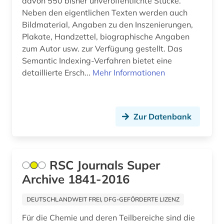
davon 550 bisher unveröffentlichte Stücke.
angewandte technologien (1)
Neben den eigentlichen Texten werden auch
Kroatien (8)
Bildmaterial, Angaben zu den Inszenierungen,
angewandte wissenschaft (1)
Plakate, Handzettel, biographische Angaben
Lettland (6)
angewandte wissenschaften (1)
zum Autor usw. zur Verfügung gestellt. Das
Semantic Indexing-Verfahren bietet eine
Liechtenstein (2)
anglistik (11)
detaillierte Ersch...
Mehr Informationen
Litauen (7)
angloamerikanische literatur (1)
Luxemburg (2)
angloamerikanischer kulturraum (2)
Zur Datenbank
Makedonien (7)
anlagenbau (3)
Malta (1)
anleitung (1)
RSC Journals Super
Mecklenburg-Vorpommern (4)
anorganische chemie (1)
Archive 1841-2016
Mittelamerika (7)
antarktika (2)
DEUTSCHLANDWEIT FREI, DFG-GEFÖRDERTE LIZENZ
Moldawien (6)
antarktis (5)
Für die Chemie und deren Teilbereiche sind die