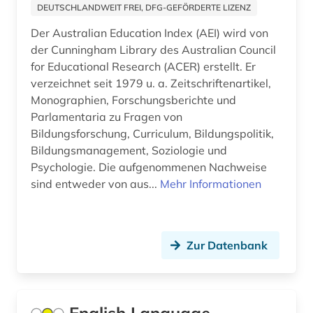
Ostmitteleuropa (8)
DEUTSCHLANDWEIT FREI, DFG-GEFÖRDERTE LIZENZ
antisemitismus (1)
Palaestina (2)
Der Australian Education Index (AEI) wird von
antisemitismusforschung (1)
der Cunningham Library des Australian Council
Polen (11)
for Educational Research (ACER) erstellt. Er
anwendungssoftware (1)
verzeichnet seit 1979 u. a. Zeitschriftenartikel,
Portugal (7)
Monographien, Forschungsberichte und
anästhesie (1)
Parlamentaria zu Fragen von
Rheinland-Pfalz (4)
apologetik (1)
Bildungsforschung, Curriculum, Bildungspolitik,
Roemisches Reich (8)
Bildungsmanagement, Soziologie und
aquakultur (10)
Psychologie. Die aufgenommenen Nachweise
Rumänien (6)
sind entweder von aus...
Mehr Informationen
aquarell (1)
Russland, Sowjetunion (19)
arabisch (6)
Saarland (2)
arabische schrift (1)
Zur Datenbank
Sachsen (2)
arabische staaten (1)
Sachsen-Anhalt (2)
arabischer frühling (1)