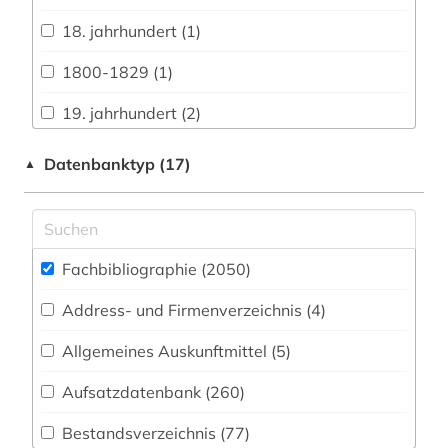
Biologie, Biotechnologie (190)
18. jahrhundert (1)
Buch- und Bibliothekswesen,
1800-1829 (1)
Informationswissenschaft (89)
19. jahrhundert (2)
Chemie und Pharmazie (135)
1980-1989 (1)
Datenbanktyp (17)
▲
Elektrotechnik, Elektronik, Nachrichtentechnik
(57)
abbildung (1)
Energietechnik (46)
abfallwirtschaft (1)
Ethnologie (87)
Fachbibliographie (2050
)
abfluss (1)
Geographie (87)
Address- und Firmenverzeichnis (4
)
abkürzung (1)
Geowissenschaften (79)
Allgemeines Auskunftmittel (5
)
abraum (1)
Germanistik. Niederlandistik. Skandinavistik
Aufsatzdatenbank (260
)
abschlussarbeiten (1)
(160)
Bestandsverzeichnis (77
)
abwasser (2)