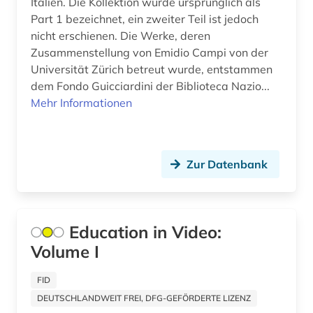
Italien. Die Kollektion wurde ursprünglich als
baskenland (1)
Part 1 bezeichnet, ein zweiter Teil ist jedoch
basteln (1)
nicht erschienen. Die Werke, deren
Zusammenstellung von Emidio Campi von der
bauen (1)
Universität Zürich betreut wurde, entstammen
dem Fondo Guicciardini der Biblioteca Nazio...
bauen im bestand (1)
Mehr Informationen
bauforschung (2)
bauingenieurwesen (2)
Zur Datenbank
baukonstruktion (2)
baukunst (1)
Education in Video:
bauphysik (1)
Volume I
baurecht (5)
FID
bauschaden (2)
DEUTSCHLANDWEIT FREI, DFG-GEFÖRDERTE LIZENZ