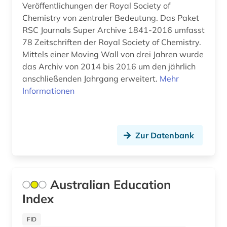
Monaco (1)
Veröffentlichungen der Royal Society of
anthologie (9)
Chemistry von zentraler Bedeutung. Das Paket
Montenegro (8)
anthropogeographie (1)
RSC Journals Super Archive 1841-2016 umfasst
78 Zeitschriften der Royal Society of Chemistry.
Niederlande (12)
anthropologie (11)
Mittels einer Moving Wall von drei Jahren wurde
Niedersachsen (4)
das Archiv von 2014 bis 2016 um den jährlich
anthropologische linguistik (1)
anschließenden Jahrgang erweitert.
Mehr
Nordamerika (6)
Informationen
anthroposophie (1)
Nordrhein-Westfalen (5)
anthroposophische medizin (1)
Norwegen (29)
anthropozän (1)
Zur Datenbank
Oesterreich (30)
antijüdische propaganda (1)
Osmanisches Reich (5)
antike (5)
Australian Education
Ostasien (3)
antike religionen (1)
Index
Osteuropa (18)
antiquariat (1)
FID