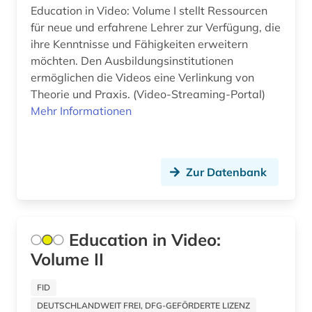
baustoff (3)
Education in Video: Volume I stellt Ressourcen
für neue und erfahrene Lehrer zur Verfügung, die
bautechnik (4)
ihre Kenntnisse und Fähigkeiten erweitern
möchten. Den Ausbildungsinstitutionen
bauvertrag (1)
ermöglichen die Videos eine Verlinkung von
Theorie und Praxis. (Video-Streaming-Portal)
bauwesen (4)
Mehr Informationen
bauwirtschaft (2)
bayerische staatsbibliothek (1)
Zur Datenbank
bayern (2)
bedarfsforschung (1)
Education in Video:
bedrohte sprache (1)
Volume II
beherbergungsgewerbe tourismus
volkswirtschaft tourismus gaststättengewerbe
FID
hotelgewerbe kulturkontakt reisen tourismus (1)
DEUTSCHLANDWEIT FREI, DFG-GEFÖRDERTE LIZENZ