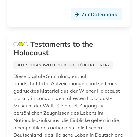
archival documents (1)
Zur Datenbank
archivalien (2)
archivkunde (2)
Testaments to the
archivprojekte (1)
Holocaust
archivwesen (1)
DEUTSCHLANDWEIT FREI, DFG-GEFÖRDERTE LIZENZ
archäologie (30)
Diese digitale Sammlung enthält
handschriftliche Aufzeichnungen und seltenes
arealtypologie (1)
gedrucktes Material aus der Wiener Holocaust
argumentation (1)
Library in London, dem ältesten Holocaust-
Museum der Welt. Sie bietet Zugang zu
aristoteles (1)
persönlichen Zeugnissen des Lebens im
Nationalsozialismus, die Einblicke geben in die
aristoteles | philosoph; lehrer (1)
Innenpolitik des nationalsozialistischen
arktis (7)
Deutschland, das jüdische Leben in Deutschland