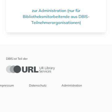
zur Administration (nur für
Bibliotheksmitarbeitende aus DBIS-
Teilnehmerorganisationen)
DBIS ist Teil der
Impressum
Datenschutz
Administration