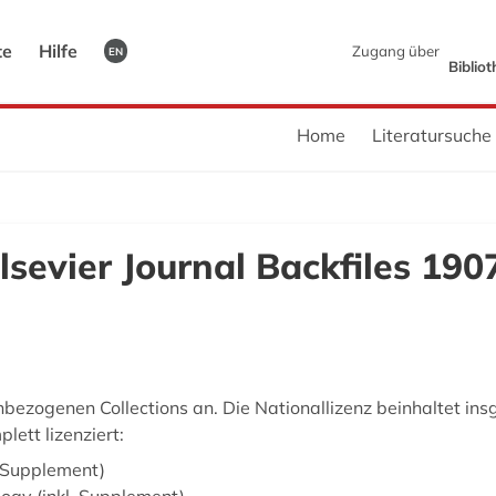
te
Hilfe
Zugang über
EN
Biblio
Home
Literatursuche
lsevier Journal Backfiles 190
fachbezogenen Collections an. Die Nationallizenz beinhaltet i
ett lizenziert:
. Supplement)
logy (inkl. Supplement)