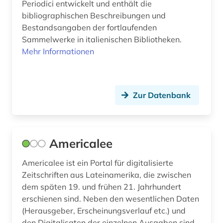
literaturwissenschaft (3)
Periodici entwickelt und enthält die
bibliographischen Beschreibungen und
loseblattausgabe (1)
Bestandsangaben der fortlaufenden
Sammelwerke in italienischen Bibliotheken.
massenkommunikation (3)
Mehr Informationen
medien (1)
medienwissenschaft (1)
Zur Datenbank
medizin (1)
mla international bibliography (1)
Americalee
mla international bibliography of books and
articles on the modern languages and literatures
(1)
Americalee ist ein Portal für digitalisierte
Zeitschriften aus Lateinamerika, die zwischen
münchen (1)
dem späten 19. und frühen 21. Jahrhundert
erschienen sind. Neben den wesentlichen Daten
naturschutz (1)
(Herausgeber, Erscheinungsverlauf etc.) und
den Digitalisaten der einzelnen Ausgaben sind