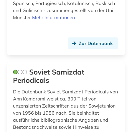
Spanisch, Portugiesisch, Katalanisch, Baskisch
volkswirtschaftswissenschaft (1)
und Galicisch - zusammengestellt von der Uni
Münster
Mehr Informationen
website (1)
weltkrieg &lt;1939-1945&gt; (1)
werbewirtschaft (1)
Zur Datenbank
west africa (1)
wirtschaft (1)
Soviet Samizdat
wirtschaftsentwicklung (1)
Periodicals
wirtschaftssystem (1)
Die Datenbank Soviet Samizdat Periodicals von
Ann Komaromi weist ca. 300 Titel von
wirtschaftstheorie (1)
unzensierten Zeitschriften aus der Sowjetunion
von 1956 bis 1986 nach. Sie beinhaltet
wirtschaftswissenschaften (2)
ausführliche bibliographische Angaben und
wirtschaftszeitschrift (1)
Bestandsnachweise sowie Hinweise zu