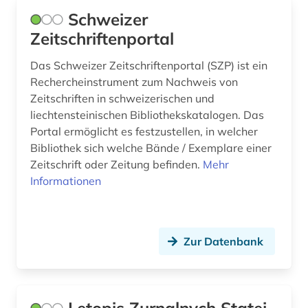
Schweizer
hausbesetzung (1)
Zeitschriftenportal
heimatkunde (2)
Das Schweizer Zeitschriftenportal (SZP) ist ein
hispanistik (4)
Rechercheinstrument zum Nachweis von
Zeitschriften in schweizerischen und
historische linguistik (1)
liechtensteinischen Bibliothekskatalogen. Das
Portal ermöglicht es festzustellen, in welcher
iberoromanistik (2)
Bibliothek sich welche Bände / Exemplare einer
informationsmanagement (1)
Zeitschrift oder Zeitung befinden.
Mehr
Informationen
inhalt (2)
irak (1)
Zur Datenbank
islam (1)
issn (2)
italien (2)