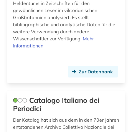
Heldentums in Zeitschriften für den
gewöhnlichen Leser im viktorianischen
kulturzeitschrift (2)
Großbritannien analysiert. Es stellt
kunst (1)
bibliographische und analytische Daten für die
weitere Verwendung durch andere
künstler (1)
Wissenschaftler zur Verfügung.
Mehr
Informationen
landeskunde (1)
lateinamerika (2)
Zur Datenbank
liechtenstein (1)
literarische zeitschrift (2)
literatur (3)
Catalogo Italiano dei
Periodici
literaturgeschichte (1)
Der Katalog hat sich aus dem in den 70er Jahren
literaturkritik (1)
entstandenen Archivo Collettivo Nazionale dei