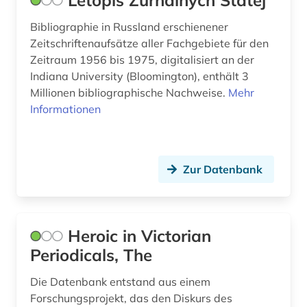
Letopis Zurnalnych Statej
jahrbuch (2)
Bibliographie in Russland erschienener
Zeitschriftenaufsätze aller Fachgebiete für den
journalismus (2)
Zeitraum 1956 bis 1975, digitalisiert an der
Indiana University (Bloomington), enthält 3
jura (1)
Millionen bibliographische Nachweise.
Mehr
Informationen
karibik (1)
karte (1)
katalanien (1)
Zur Datenbank
katalog (9)
kommunikation (1)
Heroic in Victorian
kultur (2)
Periodicals, The
kulturgeschichte (1)
Die Datenbank entstand aus einem
Forschungsprojekt, das den Diskurs des
kulturwissenschaften (1)