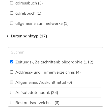
adressbuch (3)
Buch- und Bibliothekswesen,
Informationswissenschaft (6)
adreßbuch (1)
Chemie und Pharmazie (6)
allgemeine sammelwerke (1)
Elektrotechnik, Elektronik, Nachrichtentechnik
alternativbewegung (2)
Datenbanktyp (17)
▲
(4)
angloamerikanischer kulturraum (1)
Energietechnik (4)
arabisch (3)
Ethnologie (4)
Zeitungs-, Zeitschriftenbibliographie (112
)
arabisches sprachgebiet (1)
Geographie (5)
Address- und Firmenverzeichnis (4
)
archival documents (1)
Geowissenschaften (4)
Allgemeines Auskunftmittel (0
)
artikel (1)
Germanistik. Niederlandistik. Skandinavistik
(10)
Aufsatzdatenbank (24
)
audio recordings (1)
Geschichte (18)
Bestandsverzeichnis (6
)
aufsatz (1)