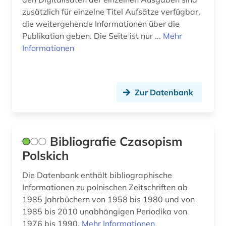
naturwissenschaften (1)
zusätzlich für einzelne Titel Aufsätze verfügbar,
newsletter (1)
die weitergehende Informationen über die
Publikation geben. Die Seite ist nur ...
Mehr
newspaper articles (1)
Informationen
niederlande (1)
niederländisch (1)
Zur Datenbank
niedersachsen (1)
niger (1)
Bibliografie Czasopism
nigeria (1)
Polskich
nordamerikastudien (1)
Die Datenbank enthält bibliographische
norwegen (1)
Informationen zu polnischen Zeitschriften ab
1985 Jahrbüchern von 1958 bis 1980 und von
online-publikation (1)
1985 bis 2010 unabhängigen Periodika von
1976 bis 1990.
Mehr Informationen