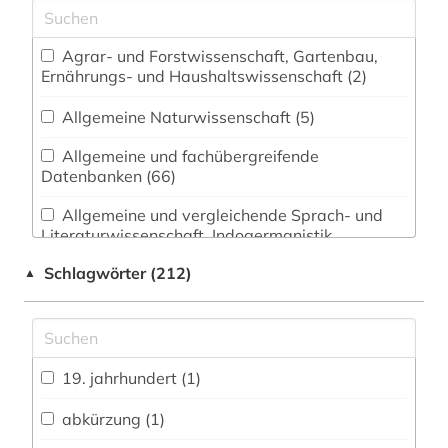
Agrar- und Forstwissenschaft, Gartenbau,
Ernährungs- und Haushaltswissenschaft (2)
Allgemeine Naturwissenschaft (5)
Allgemeine und fachübergreifende
Datenbanken (66)
Allgemeine und vergleichende Sprach- und
Literaturwissenschaft. Indogermanistik.
Außereuropäische Sprachen und Literaturen (13)
Schlagwörter (212)
▲
Anglistik. Amerikanistik (13)
Archäologie (2)
Architektur, Bauingenieur- und
19. jahrhundert (1)
Vermessungswesen (4)
abkürzung (1)
Biologie, Biotechnologie (5)