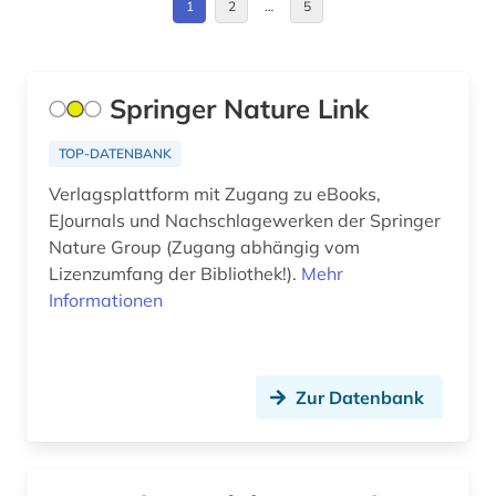
1
2
…
5
forschung (1)
Schweden (1)
fortlaufendes sammelwerk (1)
Schweiz (2)
Springer Nature Link
frankreich (1)
Spanien (4)
TOP-DATENBANK
galicien (1)
Suedamerika (2)
Verlagsplattform mit Zugang zu eBooks,
geisteswissenschaften (2)
EJournals und Nachschlagewerken der Springer
Tschechische Republik (1)
Nature Group (Zugang abhängig vom
geographie (1)
Tuerkei (1)
Lizenzumfang der Bibliothek!).
Mehr
Informationen
germanistik (1)
USA (3)
geschichte (6)
geschichte 1600-1800 (1)
Zur Datenbank
geschichte 1800-1929 (1)
geschichte 1860-1870 (2)