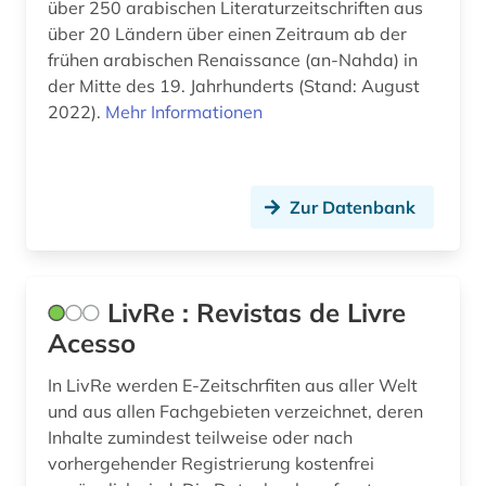
über 250 arabischen Literaturzeitschriften aus
singapur (1)
über 20 Ländern über einen Zeitraum ab der
sowjetunion (1)
frühen arabischen Renaissance (an-Nahda) in
der Mitte des 19. Jahrhunderts (Stand: August
sozialgeschichte (1)
2022).
Mehr Informationen
sozialwissenschaften (3)
soziologie (1)
Zur Datenbank
spanien (2)
spanisch (2)
LivRe : Revistas de Livre
spanische philologie (1)
Acesso
sprachwissenschaft (2)
In LivRe werden E-Zeitschrfiten aus aller Welt
und aus allen Fachgebieten verzeichnet, deren
staatsrecht (1)
Inhalte zumindest teilweise oder nach
suchmaschine (1)
vorhergehender Registrierung kostenfrei