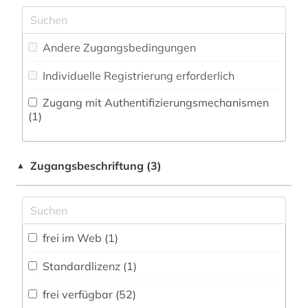
Militärwissenschaft (0)
bibliographie 1800 - 2009 (1)
Zeitung (4
)
Musikwissenschaft (2)
bibliometrie (1)
Andere Zugangsbedingungen
Natur- und Umweltschutz (1)
bibliothek (7)
Individuelle Registrierung erforderlich
Pädagogik (4)
biblische archäologie (1)
Zugang mit Authentifizierungsmechanismen
Philosophie (4)
(1)
bildungswesen (1)
Physik (6)
biowissenschaften (1)
Zugangsbeschriftung (3)
▲
Politologie (14)
botanik (1)
Psychologie (5)
bremen (1)
Rechtswissenschaft (10)
frei im Web (1)
british library document supply centre (1)
Romanistik (11)
Standardlizenz (1)
burkina faso (1)
Slavistik (7)
frei verfügbar (52)
chemie (4)