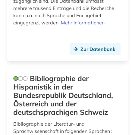
zugänglich sind. Die Datenbank umfasst
theaterwissenschaft (1)
mehrere tausend Einträge und die Recherche
kann u.a. nach Sprache und Fachgebiet
times london (2)
eingegrenzt werden.
Mehr Informationen
times london index (3)
togo (1)
Zur Datenbank
türkisch (1)
ukraine (1)
Bibliographie der
universität (1)
Hispanistik in der
usa (1)
Bundesrepublik Deutschland,
Österreich und der
verwaltung (1)
deutschsprachigen Schweiz
verzeichnis (4)
Bibliographie der Literatur- und
video recordings (1)
Sprachwissenschaft in folgenden Sprachen :