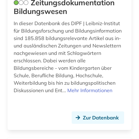
Zeitungsdokumentation
geschichte anfänge-1750 (1)
Bildungswesen
geschichtsbild (2)
In dieser Datenbank des DIPF | Leibniz-Institut
für Bildungsforschung und Bildungsinformation
geschichtswissenschaften (1)
sind 185.858 bildungsrelevante Artikel aus in-
und ausländischen Zeitungen und Newslettern
gesellschaft (1)
nachgewiesen und mit Schlagwörtern
gesetzesrecht (1)
erschlossen. Dabei werden alle
Bildungsbereiche - vom Kindergarten über
gesundheitswissenschaften (1)
Schule, Berufliche Bildung, Hochschule,
Weiterbildung bis hin zu bildungspolitischen
governance (1)
Diskussionen und Ent...
Mehr Informationen
graphic novel (1)
graue literatur (2)
Zur Datenbank
großbritannien (3)
hausa (1)