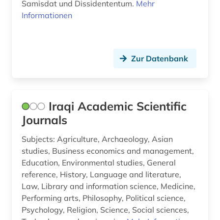
Samisdat und Dissidententum.
Mehr
wissenschaft (1)
Informationen
wissenschaftliche zeitschrift (3)
zeitschrift (41)
Zur Datenbank
zeitschriften (2)
zeitschriftenaufsatz (6)
Iraqi Academic Scientific
zeitschriftenaufsätze (2)
Journals
zeitschrifteninhaltsdienst (1)
Subjects: Agriculture, Archaeology, Asian
studies, Business economics and management,
zeitschriftenverzeichnis (2)
Education, Environmental studies, General
zeitschtift (1)
reference, History, Language and literature,
Law, Library and information science, Medicine,
zeitung (18)
Performing arts, Philosophy, Political science,
Psychology, Religion, Science, Social sciences,
zeitungsartikel (1)