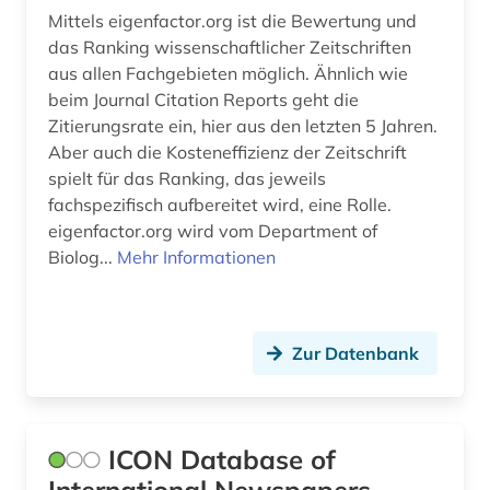
portugal (2)
Mittels eigenfactor.org ist die Bewertung und
das Ranking wissenschaftlicher Zeitschriften
presse (2)
aus allen Fachgebieten möglich. Ähnlich wie
pressestimme (1)
beim Journal Citation Reports geht die
Zitierungsrate ein, hier aus den letzten 5 Jahren.
primärquelle (1)
Aber auch die Kosteneffizienz der Zeitschrift
spielt für das Ranking, das jeweils
publikumszeitschrift (1)
fachspezifisch aufbereitet wird, eine Rolle.
eigenfactor.org wird vom Department of
publizistik (1)
Biolog...
Mehr Informationen
pädagogik (1)
recht (3)
Zur Datenbank
rechtssprechung (1)
rechtswissenschaft (1)
ICON Database of
redaktion (2)