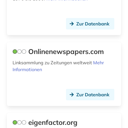
open access (3)
open-access (1)
Zur Datenbank
osmanisch (1)
periodica (1)
persisch (1)
Onlinenewspapers.com
photographs (1)
Linksammlung zu Zeitungen weltweit
Mehr
Informationen
physik (2)
polen (1)
Zur Datenbank
politik (1)
politikwissenschaft (1)
politische philosophie (1)
eigenfactor.org