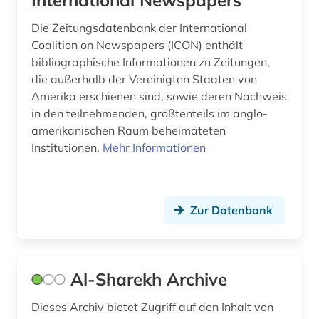
International Newspapers
regierung (1)
Die Zeitungsdatenbank der International
regionalbibliografie (1)
Coalition on Newspapers (ICON) enthält
bibliographische Informationen zu Zeitungen,
reiseliteratur (1)
die außerhalb der Vereinigten Staaten von
religion (1)
Amerika erschienen sind, sowie deren Nachweis
in den teilnehmenden, größtenteils im anglo-
rezension (2)
amerikanischen Raum beheimateten
Institutionen.
Mehr Informationen
rundfunk (1)
russisch (1)
Zur Datenbank
russland (3)
samisdat (1)
schweden (1)
Al-Sharekh Archive
schweiz (2)
Dieses Archiv bietet Zugriff auf den Inhalt von