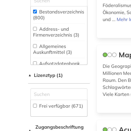
afrika (2)
(24)
Föderalismus,
Bestandsverzeichnis
Ökonomie, So
afroamerikanische
Biologie,
(800
)
musik (1)
und ...
Mehr I
Biotechnologie (9)
Address- und
agder (1)
Buch- und
Firmenverzeichnis (3
)
Bibliothekswesen,
agrarwissenschaft
Informationswissenschaft
Allgemeines
(1)
(112)
Auskunftmittel (3
)
Map
akdademie der
Chemie und
Aufsatzdatenbank
künste (1)
Die Geograph
Pharmazie (6)
(11
)
Millionen Me
Lizenztyp (1)
▲
aktiengesellschaft
Elektrotechnik,
Raum. Den B
Biographische
(1)
Elektronik,
Datenbank (19
)
Schlagwörter
Nachrichtentechnik (4)
Viele Karten 
akupunktur (1)
Energietechnik (3)
Buchhandelsverzeichnis
Frei verfügbar (671)
alain (1)
(0
)
Ethnologie (36)
albanien (3)
Disziplinäre
Forschungsdatenrepositorien
Zugangsbeschriftung
Geographie (27)
Ac
albert (1)
▲