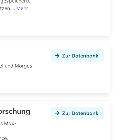
 gespeicherte
zen ...
Mehr
Zur Datenbank
tel und Morges
forschung
Zur Datenbank
es Max-
nce,