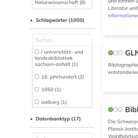
und können u
Naturwissenschaft (8)
Literatur um
Allgemeine und
Informatione
Schlagwörter (1000)
fachübergreifende
▲
Datenbanken (197)
Allgemeine und
vergleichende Sprach-
und
GLN
/ universitäts- und
Literaturwissenschaft.
landesbibliothek
Indogermanistik.
sachsen-anhalt (1)
Bibliographi
Außereuropäische
entstandene
Sprachen und
16. jahrhundert (2)
Literaturen (18)
1850 (1)
Anglistik.
Amerikanistik (8)
aalborg (1)
Bib
Archäologie (40)
aarhus (4)
Datenbanktyp (17)
▲
Die Schwerpu
Architektur,
adel (1)
Planck-Insti
Bauingenieur- und
Wohlfahrtsst
Vermessungswesen