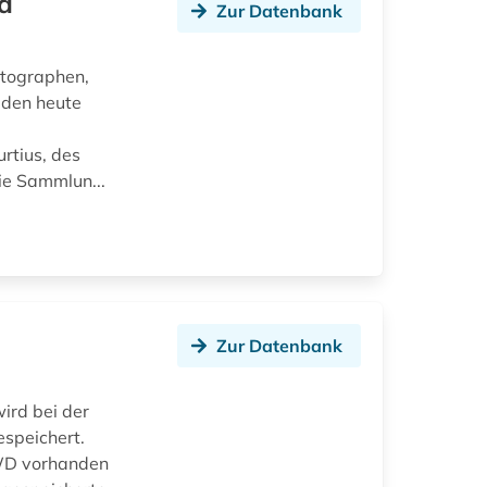
nd
Zur Datenbank
utographen,
lden heute
n
rtius, des
ie Sammlun...
Zur Datenbank
ird bei der
speichert.
DWD vorhanden