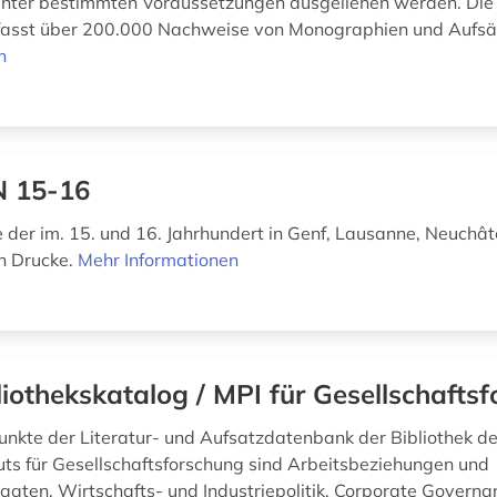
nter bestimmten Voraussetzungen ausgeliehen werden. Die
fasst über 200.000 Nachweise von Monographien und Aufsät
n
 15-16
e der im. 15. und 16. Jahrhundert in Genf, Lausanne, Neuchâ
n Drucke.
Mehr Informationen
liothekskatalog / MPI für Gesellschafts
nkte der Literatur- und Aufsatzdatenbank der Bibliothek d
tuts für Gesellschaftsforschung sind Arbeitsbeziehungen und
aaten, Wirtschafts- und Industriepolitik, Corporate Governa