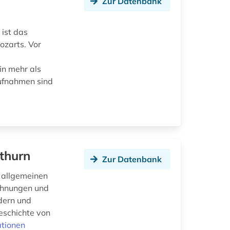
Zur Datenbank
ist das
ozarts. Vor
in mehr als
ufnahmen sind
thurn
Zur Datenbank
n allgemeinen
ichnungen und
dern und
eschichte von
ationen