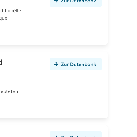
Zur Datenbank
itionelle
èque
d
Zur Datenbank
beuteten