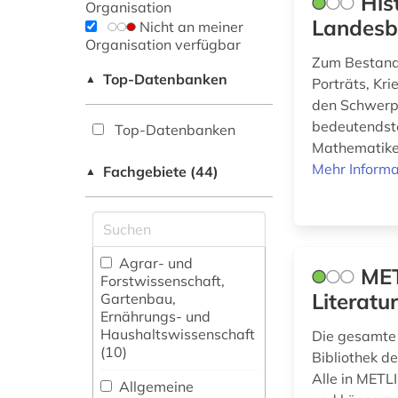
His
Organisation
Landesb
Nicht an meiner
Organisation verfügbar
Zum Bestand 
Top-Datenbanken
▲
Porträts, Kr
den Schwerpu
bedeutendste
Top-Datenbanken
Mathematiker
Mehr Informa
Fachgebiete (44)
▲
Agrar- und
MET
Forstwissenschaft,
Literatu
Gartenbau,
Ernährungs- und
Haushaltswissenschaft
Die gesamte 
(10)
Bibliothek d
Alle in METL
Allgemeine