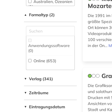
Australien, Ozeanien
Mittellateinische und
Mozarte
(1)
Wörterbuch,
alter orient (1)
Neugriechische
Enzyklopädie,
Philologie. Neulatein
Formaltyp (2)
▲
Die 1991 im
Baden-
Nachschlagwerk (10
alternativbewegung
)
(25)
Wuerttemberg (1)
größte Spezi
(1)
Ort können 3
Zeitung (1
)
Kunstgeschichte
Baltikum (4)
altertum (3)
Videoprodukt
(103)
Zeitungs-,
100 verschie
Bayern (19)
Zeitschriftenbibliographie
Maschinenbau (1)
Anwendungssoftware
in der On...
M
altertumswissenschaft
(6
)
(0
)
Belarus (4)
(3)
Mathematik (7)
Online (653
)
Belgien (6)
Medien- und
altertumswissenschaften
Kommunikationswissenschaften,
Berlin (2)
(3)
Kommunikationsdesign (35)
Gra
Verlag (341)
▼
Bosnien-
altes ägypten (2)
Medizin (13)
Die Grafiksa
Herzegowina (5)
und solothur
Zeiträume
▼
althochdeutsch (1)
Militärwissenschaft
Brandenburg (1)
Drucken mit 
(4)
altkarte (1)
Ansichten vo
Eintragungsdatum
▼
Bremen (1)
Musikwissenschaft
Stadt und Ka