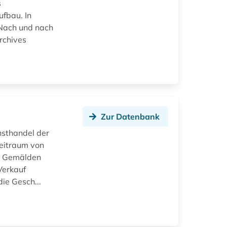
s
ufbau. In
Nach und nach
rchives
Zur Datenbank
nsthandel der
eitraum von
en Gemälden
Verkauf
ie Gesch...