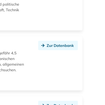
d politische
ft, Technik
Zur Datenbank
gefähr 4,5
anischen
, allgemeinen
chsuchen.