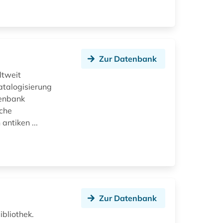
Zur Datenbank
ltweit
atalogisierung
tenbank
iche
ntiken ...
Zur Datenbank
bliothek.