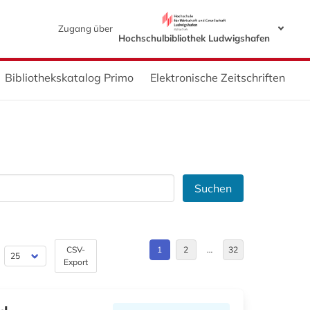
Zugang über
Hochschulbibliothek Ludwigshafen
Bibliothekskatalog Primo
Elektronische Zeitschriften
Suchen
CSV-
1
2
…
32
Export