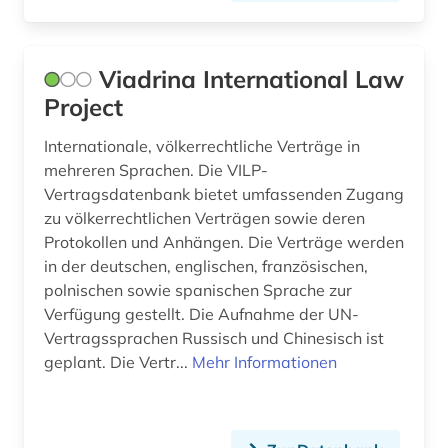
rechtsgeschichte (2)
rechtsprechung (9)
Viadrina International Law
rechtsprechung <br /> (1)
Project
rechtssprache (1)
Internationale, völkerrechtliche Verträge in
mehreren Sprachen. Die VILP-
rechtswissenschaft (112)
Vertragsdatenbank bietet umfassenden Zugang
zu völkerrechtlichen Verträgen sowie deren
religion (1)
Protokollen und Anhängen. Die Verträge werden
religionsfreiheit (1)
in der deutschen, englischen, französischen,
polnischen sowie spanischen Sprache zur
richtlinien (1)
Verfügung gestellt. Die Aufnahme der UN-
Vertragssprachen Russisch und Chinesisch ist
römisches recht (1)
geplant. Die Vertr...
Mehr Informationen
sammelband (1)
schweiz (2)