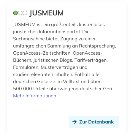
kartellrecht (1)
JUSMEUM
kommentar (9)
JUSMEUM ist ein größtenteils kostenloses
kommentare (3)
juristisches Informationsportal. Die
Suchmaschine bietet Zugang zu einer
kriminologie (3)
umfangreichen Sammlung an Rechtsprechung,
linguistik (1)
OpenAccess-Zeitschriften, OpenAccess-
Büchern, juristischen Blogs, Tarifverträgen,
literatur (1)
Formularen, Musterverträgen und
studienrelevanten Inhalten. Enthält alle
literaturwissenschaft (1)
deutschen Gesetze im Volltext und über
management (1)
500.000 Urteile überwiegend deutscher Geri...
Mehr Informationen
medienwissenschaft (1)
medizinrecht (2)
Zur Datenbank
migrationsrecht (1)