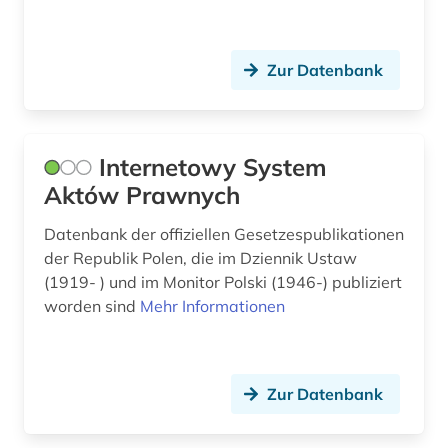
internationales markenrecht (1)
internationales privatrecht (1)
Zur Datenbank
internationales recht (3)
internationales strafrecht (1)
Internetowy System
internationales umweltrecht (1)
Aktów Prawnych
jahresabschluss (1)
Datenbank der offiziellen Gesetzespublikationen
judikatur (1)
der Republik Polen, die im Dziennik Ustaw
(1919- ) und im Monitor Polski (1946-) publiziert
jura (7)
worden sind
Mehr Informationen
jurion (1)
jurion recht (1)
Zur Datenbank
justiz (1)