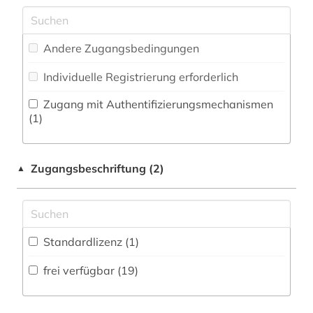
Militärwissenschaft (0)
elektronisches buch (12)
Zeitungs-, Zeitschriftenbibliographie (1
)
Musikwissenschaft (2)
energierecht (1)
Andere Zugangsbedingungen
Natur- und Umweltschutz (1)
englisch (1)
Individuelle Registrierung erforderlich
Pädagogik (2)
entscheidungen (2)
Zugang mit Authentifizierungsmechanismen
Philosophie (3)
(1)
enzyklopädie (1)
Physik (1)
eu-institutionen (1)
Zugangsbeschriftung (2)
▲
Politologie (8)
europarecht (2)
Psychologie (4)
europäische union (3)
Rechtswissenschaft (110)
Standardlizenz (1)
fachinformationsdienst (1)
Romanistik (1)
frei verfügbar (19)
fachsprache (1)
Slavistik (1)
familienrecht (2)