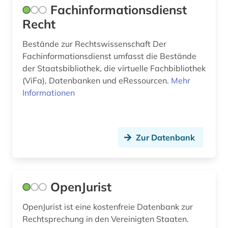
Fachinformationsdienst
tschechoslowakei (1)
Recht
umwelt (1)
Bestände zur Rechtswissenschaft Der
umweltrecht (2)
Fachinformationsdienst umfasst die Bestände
der Staatsbibliothek, die virtuelle Fachbibliothek
universität (1)
(ViFa), Datenbanken und eRessourcen.
Mehr
Informationen
urheberrecht (1)
usa (1)
Zur Datenbank
verfassung (1)
vertrag (1)
vertragsgestaltung (1)
OpenJurist
verwaltungsrecht (2)
OpenJurist ist eine kostenfreie Datenbank zur
Rechtsprechung in den Vereinigten Staaten.
verwaltungswissenschaft (8)