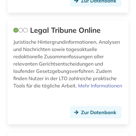
Zur Datenbank
seerecht (1)
sicherheit und ordnung (1)
Legal Tribune Online
sozialrecht (1)
Juristische Hintergrundinformationen, Analysen
sozialwissenschaften (4)
und Nachrichten sowie tagesaktuelle
redaktionelle Zusammenfassungen aller
soziologie (2)
relevanten Gerichtsentscheidungen und
steuer (1)
laufender Gesetzgebungsverfahren. Zudem
finden Nutzer in der LTO zahlreiche praktische
steuerrecht (2)
Tools für die tägliche Arbeit.
Mehr Informationen
strafrecht (3)
technik (1)
Zur Datenbank
terminologie (1)
theologie (2)