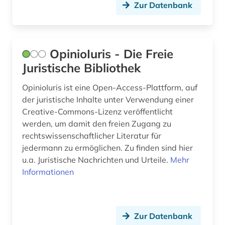
Zur Datenbank
politische wissenschaft (1)
politologie (1)
presse (3)
OpinioIuris - Die Freie
Juristische Bibliothek
privatrecht (5)
OpinioIuris ist eine Open-Access-Plattform, auf
psychologie (1)
der juristische Inhalte unter Verwendung einer
publizistik (1)
Creative-Commons-Lizenz veröffentlicht
werden, um damit den freien Zugang zu
pädagogik (1)
rechtswissenschaftlicher Literatur für
jedermann zu ermöglichen. Zu finden sind hier
quelle (6)
u.a. Juristische Nachrichten und Urteile.
Mehr
Informationen
recherche (1)
rechnungslegung (1)
recht (23)
Zur Datenbank