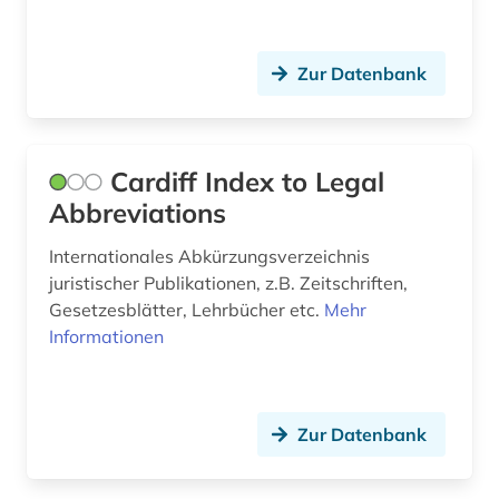
zeitgeschichte (1)
Zur Datenbank
zeitschrift (1)
zeitschriftenaufsätze (2)
zeitung (1)
Cardiff Index to Legal
Abbreviations
zeitungsartikel (2)
Internationales Abkürzungsverzeichnis
öffentliche verwaltung (1)
juristischer Publikationen, z.B. Zeitschriften,
öffentliches recht (1)
Gesetzesblätter, Lehrbücher etc.
Mehr
Informationen
österreich (2)
Zur Datenbank