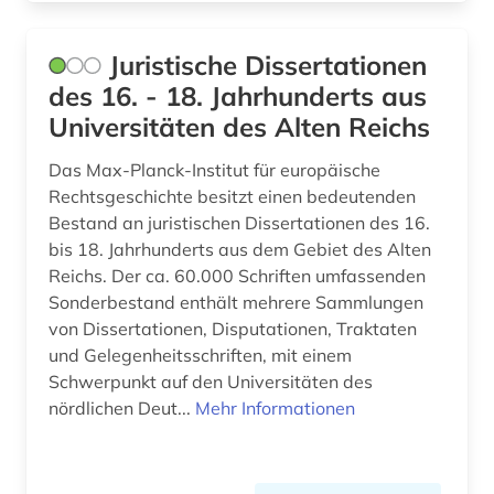
musikwissenschaft (2)
Juristische Dissertationen
naturwissenschaften (1)
des 16. - 18. Jahrhunderts aus
niederlande (1)
Universitäten des Alten Reichs
niedersachsen (1)
Das Max-Planck-Institut für europäische
patentrecht (1)
Rechtsgeschichte besitzt einen bedeutenden
Bestand an juristischen Dissertationen des 16.
philologie (1)
bis 18. Jahrhunderts aus dem Gebiet des Alten
Reichs. Der ca. 60.000 Schriften umfassenden
philosophie (1)
Sonderbestand enthält mehrere Sammlungen
von Dissertationen, Disputationen, Traktaten
polen (1)
und Gelegenheitsschriften, mit einem
politik (1)
Schwerpunkt auf den Universitäten des
nördlichen Deut...
Mehr Informationen
politikwissenschaft (2)
politische philosophie (1)