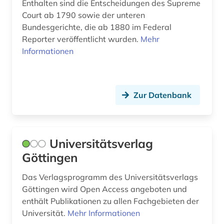
Enthalten sind die Entscheidungen des Supreme
verzeichnis (2)
Court ab 1790 sowie der unteren
Bundesgerichte, die ab 1880 im Federal
video (1)
Reporter veröffentlicht wurden.
Mehr
Informationen
vifa (1)
volkswirtschaftswissenschaft (1)
Zur Datenbank
völkerrecht (3)
wasserrecht (1)
wettbewerbsrecht (3)
Universitätsverlag
Göttingen
wirtschaft (2)
Das Verlagsprogramm des Universitätsverlags
wirtschaftsrecht (2)
Göttingen wird Open Access angeboten und
wirtschaftswissenschaften (5)
enthält Publikationen zu allen Fachgebieten der
Universität.
Mehr Informationen
wörterbuch (12)