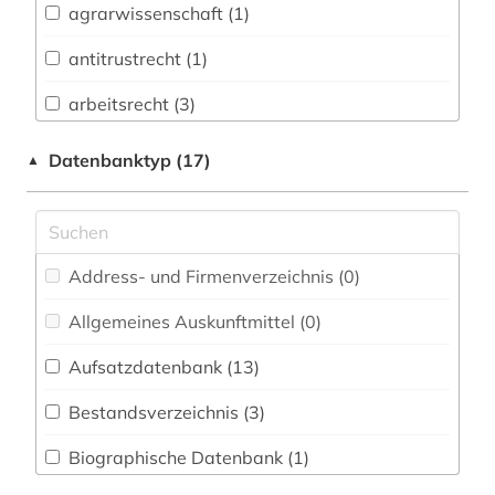
agrarwissenschaft (1)
Buch- und Bibliothekswesen,
Informationswissenschaft (0)
antitrustrecht (1)
Chemie und Pharmazie (0)
arbeitsrecht (3)
Elektrotechnik, Elektronik, Nachrichtentechnik
arbeitssicherheit (1)
Datenbanktyp (17)
▲
(0)
asienforschung (1)
Energietechnik (0)
bande (1)
Ethnologie (0)
Address- und Firmenverzeichnis (0
)
bandenkriminalität (1)
Geographie (0)
Allgemeines Auskunftmittel (0
)
bgb (1)
Geowissenschaften (1)
Aufsatzdatenbank (13
)
bibliografie (8)
Germanistik. Niederlandistik. Skandinavistik
(1)
Bestandsverzeichnis (3
)
bibliographie (2)
Geschichte (7)
Biographische Datenbank (1
)
bibliothekswissenschaft (1)