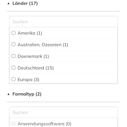
Soziologie (8)
Länder (17)
▲
festschrift (1)
Sport (0)
fid benelux (1)
Technik (1)
fid internationale und interdisziplinäre
Amerika (1)
rechtsforschung (2)
Theologie und Religionswissenschaften (3)
Australien, Ozeanien (1)
filmwissenschaft (1)
Werkstoffwissenschaften und
Fertigungstechnik (0)
Daenemark (1)
firmen (1)
Wirtschaftswissenschaften (11)
Deutschland (15)
firmenbuch (1)
Wissenschaftskunde, Forschung, Hochschul-,
Europa (3)
Museumswesen (0)
formularwerke (1)
Frankreich (5)
forstwissenschaft (1)
Formaltyp (2)
▲
Großbritannien (2)
frankreich (5)
Irland (1)
geisteswissenschaften (3)
Anwendungssoftware (0
)
Kanada (1)