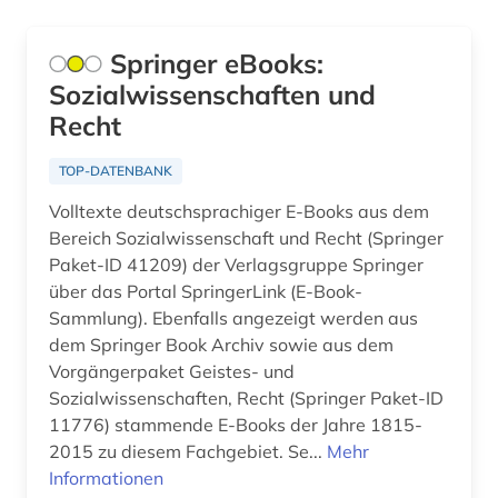
gmbh-recht (1)
governance (1)
Springer eBooks:
Sozialwissenschaften und
großbritannien (2)
Recht
handbuch (2)
TOP-DATENBANK
handelsrecht (1)
Volltexte deutschsprachiger E-Books aus dem
insolvenzrecht (1)
Bereich Sozialwissenschaft und Recht (Springer
Paket-ID 41209) der Verlagsgruppe Springer
international (1)
über das Portal SpringerLink (E-Book-
Sammlung). Ebenfalls angezeigt werden aus
international accounting standards (1)
dem Springer Book Archiv sowie aus dem
internationale gerichtsbarkeit (1)
Vorgängerpaket Geistes- und
Sozialwissenschaften, Recht (Springer Paket-ID
internationale schiedsgerichtsbarkeit (1)
11776) stammende E-Books der Jahre 1815-
2015 zu diesem Fachgebiet. Se...
Mehr
internationales handelsrecht (1)
Informationen