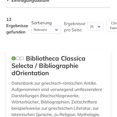
Eintragungsdatum
▼
rechtswissenschaft (1)
Theologie und Religionswissenschaften (3)
religionswissenschaft (1)
Werkstoffwissenschaften und
12
Fertigungstechnik (0)
Sortierung
Ergebnisse
CSV
Ergebnisse
romantik (1)
Expo
pro Seite:
gefunden
Wirtschaftswissenschaften (1)
russisch (1)
Wissenschaftskunde, Forschung, Hochschul-,
sprachpflege (1)
Museumswesen (0)
Bibliotheca Classica
steuerrecht (1)
Selecta / Bibliographie
theologie (2)
dOrientation
wirtschaftswissenschaften (1)
Datenbank zur griechisch-römischen Antike.
Aufgenommen sind vorwiegend umfassendere
wörterbuch (1)
Darstellungen (Nachschlagewerke,
zeitschrift (1)
Wörterbücher, Bibliographien, Zeitschriften)
beispielsweise zur griechischen Literatur, zur
lateinischen Sprache, zu Religion, Mythologie,