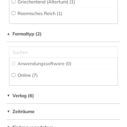
Griechenland (Altertum) (1)
koranwissenschaft (1)
Pädagogik (1)
Roemisches Reich (1)
kuenste (1)
Philosophie (3)
kunst (1)
Physik (0)
Formaltyp (2)
▲
literatur (1)
Politologie (0)
literaturwissenschaft (1)
Psychologie (1)
musik (1)
Rechtswissenschaft (1)
Anwendungssoftware (0
)
nationalstaat (1)
Online (7
)
Romanistik (5)
philologie (12)
Slavistik (3)
Verlag (6)
▼
philosophie (2)
Soziologie (1)
pädagogik (1)
Sport (0)
Zeiträume
▼
quran (1)
Technik (0)