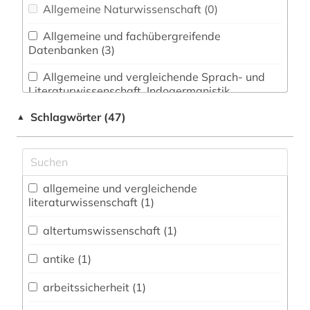
Allgemeine Naturwissenschaft (0)
Allgemeine und fachübergreifende
Datenbanken (3)
Allgemeine und vergleichende Sprach- und
Literaturwissenschaft. Indogermanistik.
Außereuropäische Sprachen und Literaturen (2)
Schlagwörter (47)
▲
Anglistik. Amerikanistik (4)
Archäologie (2)
Architektur, Bauingenieur- und
allgemeine und vergleichende
Vermessungswesen (1)
literaturwissenschaft (1)
altertumswissenschaft (1)
Biologie, Biotechnologie (0)
Buch- und Bibliothekswesen,
antike (1)
Informationswissenschaft (0)
arbeitssicherheit (1)
Chemie und Pharmazie (0)