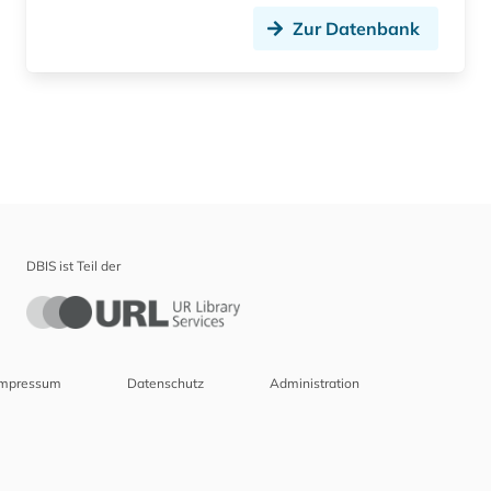
Zur Datenbank
DBIS ist Teil der
Impressum
Datenschutz
Administration