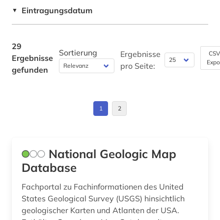
Eintragungsdatum
Theologie und Religionswissenschaften (2)
▼
literaturgeschichte (1)
Werkstoffwissenschaften und
lusitanistik (1)
Fertigungstechnik (0)
29
Sortierung
Ergebnisse
CSV
Ergebnisse
migration (1)
Wirtschaftswissenschaften (1)
Expo
pro Seite:
gefunden
Wissenschaftskunde, Forschung, Hochschul-,
musikwissenschaft (1)
Museumswesen (0)
natives (1)
1
2
nordamerika (29)
norwegen (1)
National Geologic Map
pflanzen (1)
Database
politologie (1)
Fachportal zu Fachinformationen des United
States Geological Survey (USGS) hinsichtlich
portugiesisch (1)
geologischer Karten und Atlanten der USA.