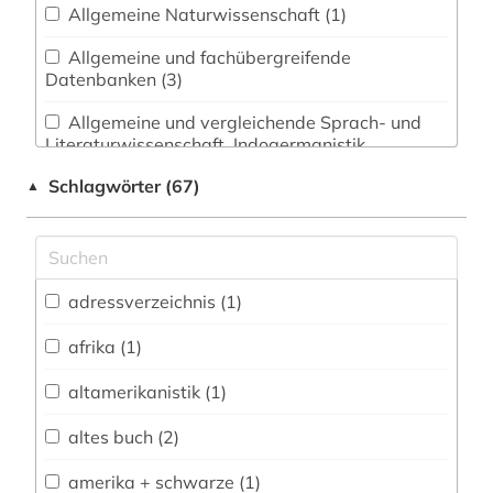
Allgemeine Naturwissenschaft (1)
Allgemeine und fachübergreifende
Datenbanken (3)
Allgemeine und vergleichende Sprach- und
Literaturwissenschaft. Indogermanistik.
Außereuropäische Sprachen und Literaturen (7)
Schlagwörter (67)
▲
Anglistik. Amerikanistik (17)
Archäologie (0)
Architektur, Bauingenieur- und
adressverzeichnis (1)
Vermessungswesen (0)
afrika (1)
Biologie, Biotechnologie (2)
altamerikanistik (1)
Buch- und Bibliothekswesen,
Informationswissenschaft (0)
altes buch (2)
Chemie und Pharmazie (0)
amerika + schwarze (1)