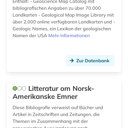
regionale geologie (1)
Enthält: - Geoscience Map Catalog mit
bibliografischen Angaben zu über 70.000
revolutionskriege (1)
Landkarten - Geological Map Image Library mit
über 2.000 online verfügbaren Landkarten und -
romanistik (1)
Geologic Names, ein Lexikon der geologischen
Namen der USA
Mehr Informationen
schweden (1)
schwedisch (1)
sklaverei (1)
Zur Datenbank
sozialwissenschaften (1)
spanisch (1)
Litteratur om Norsk-
sprache (1)
Amerikanske Emner
südamerika (1)
Diese Bibliografie verweist auf Bücher und
Artikel in Zeitschriften und Zeitungen, die
theaterproduktion (1)
Themen im Zusammenhang mit der