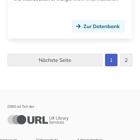
Zur Datenbank
Nächste Seite
1
2
DBIS ist Teil der
Impressum
Datenschutz
Administration