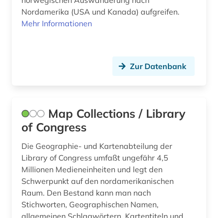
norwegischen Auswanderung nach
theaterstück (3)
Nordamerika (USA und Kanada) aufgreifen.
theaterwissenschaft (3)
Mehr Informationen
unabhängigkeit (1)
usa (10)
Zur Datenbank
vereinigte staaten (1)
volltext (2)
Map Collections / Library
wirtschaft (1)
of Congress
ökologie (1)
Die Geographie- und Kartenabteilung der
Library of Congress umfaßt ungefähr 4,5
Millionen Medieneinheiten und legt den
Schwerpunkt auf den nordamerikanischen
Raum. Den Bestand kann man nach
Stichworten, Geographischen Namen,
allgemeinen Schlagwörtern, Kartentiteln und