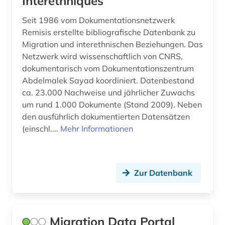
Interethniques
rechtsprechung (2)
Seit 1986 vom Dokumentationsnetzwerk
rechtsradikaler (1)
Remisis erstellte bibliografische Datenbank zu
Migration und interethnischen Beziehungen. Das
regionale geographie (1)
Netzwerk wird wissenschaftlich von CNRS,
dokumentarisch vom Dokumentationszentrum
regionale mobilität (1)
Abdelmalek Sayad koordiniert. Datenbestand
romanistik (1)
ca. 23.000 Nachweise und jährlicher Zuwachs
um rund 1.000 Dokumente (Stand 2009). Neben
sozialarbeit (1)
den ausführlich dokumentierten Datensätzen
(einschl....
Mehr Informationen
soziale bewegungen (1)
soziale ungleichheit (1)
sozialer wandel (1)
Zur Datenbank
sozialwissenschaften (2)
soziologie (5)
Migration Data Portal