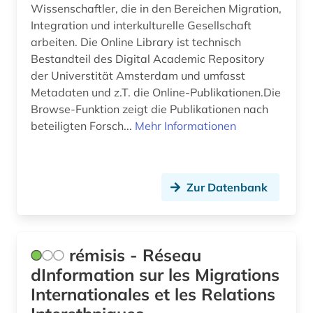
nordamerika (1)
Wissenschaftler, die in den Bereichen Migration,
Integration und interkulturelle Gesellschaft
oecd (4)
arbeiten. Die Online Library ist technisch
Bestandteil des Digital Academic Repository
oecd-staaten (1)
der Universtität Amsterdam und umfasst
Metadaten und z.T. die Online-Publikationen.Die
politik (1)
Browse-Funktion zeigt die Publikationen nach
politische geografie (1)
beteiligten Forsch...
Mehr Informationen
politologie (1)
polizei (1)
Zur Datenbank
portugiesisch (1)
public health (1)
rémisis - Réseau
rassismus (1)
dInformation sur les Migrations
Internationales et les Relations
recht (2)