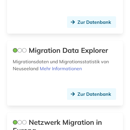
todesstrafe (1)
umwelt (5)
Zur Datenbank
union (1)
usa (1)
Migration Data Explorer
vereinte nationen (1)
Migrationsdaten und Migrationsstatistik von
versammlungsfreiheit (1)
Neuseeland
Mehr Informationen
verwaltungswissenschaft (4)
vielfalt (1)
Zur Datenbank
wahl (1)
welt (1)
Netzwerk Migration in
wirtschaft (5)