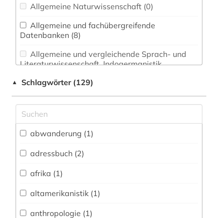
Allgemeine Naturwissenschaft (0)
Allgemeine und fachübergreifende
Datenbanken (8)
Allgemeine und vergleichende Sprach- und
Literaturwissenschaft. Indogermanistik.
Außereuropäische Sprachen und Literaturen (0)
Schlagwörter (129)
▲
Anglistik. Amerikanistik (1)
Archäologie (0)
Architektur, Bauingenieur- und
abwanderung (1)
Vermessungswesen (0)
adressbuch (2)
Biologie, Biotechnologie (1)
afrika (1)
Buch- und Bibliothekswesen,
Informationswissenschaft (0)
altamerikanistik (1)
Chemie und Pharmazie (0)
anthropologie (1)