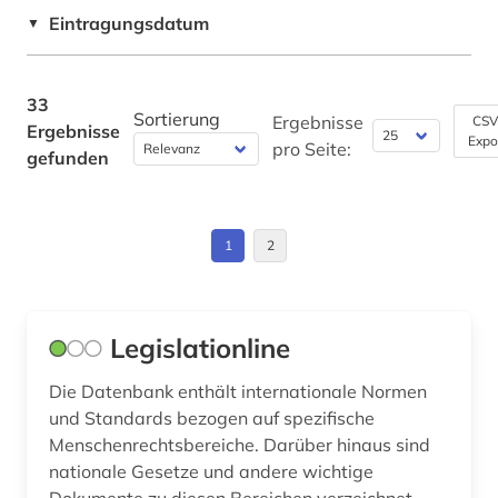
USA (1)
Eintragungsdatum
Theologie und Religionswissenschaften (1)
▼
flüchtlingsthematik (1)
Werkstoffwissenschaften und
Fertigungstechnik (0)
fortschrittsbericht (1)
33
Sortierung
Ergebnisse
CSV
Ergebnisse
frauenbewegung (1)
Wirtschaftswissenschaften (9)
Expo
pro Seite:
gefunden
Wissenschaftskunde, Forschung, Hochschul-,
frauenforschung (1)
Museumswesen (0)
frauengeschichte (1)
1
2
gender (1)
geschichte (4)
Legislationline
geschichtswissenschaft (1)
Die Datenbank enthält internationale Normen
gesetz (1)
und Standards bezogen auf spezifische
Menschenrechtsbereiche. Darüber hinaus sind
gesetzgebung (1)
nationale Gesetze und andere wichtige