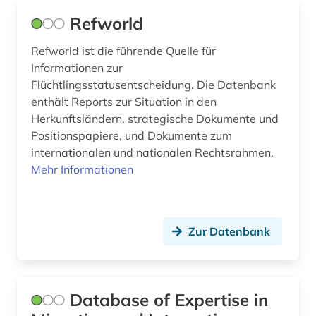
internationale verflechtung (1)
Refworld
internationales recht (1)
Refworld ist die führende Quelle für
karibik (1)
Informationen zur
Flüchtlingsstatusentscheidung. Die Datenbank
kriminalität (1)
enthält Reports zur Situation in den
Herkunftsländern, strategische Dokumente und
kultur (1)
Positionspapiere, und Dokumente zum
kulturbeziehungen (1)
internationalen und nationalen Rechtsrahmen.
Mehr Informationen
landwirtschaft (4)
lateinamerika (1)
Zur Datenbank
literatur (1)
lusitanistik (1)
menschenhandel (1)
Database of Expertise in