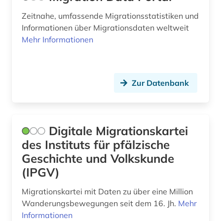
soziologische theorie (1)
Zeitnahe, umfassende Migrationsstatistiken und
Informationen über Migrationsdaten weltweit
spanisch (1)
Mehr Informationen
sprache (1)
staatsangehörigkeit (1)
Zur Datenbank
staatsgrenze (1)
statistik (8)
Digitale Migrationskartei
statistikdaten (1)
des Instituts für pfälzische
steuer (4)
Geschichte und Volkskunde
(IPGV)
technologie (5)
teilhabe (1)
Migrationskartei mit Daten zu über eine Million
Wanderungsbewegungen seit dem 16. Jh.
Mehr
terrorismus (1)
Informationen