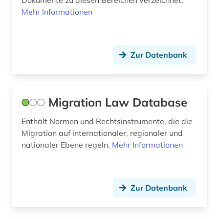
Dokumente zu diesen Bereichen verzeichnet.
gesundheit (3)
Mehr Informationen
gesundheitsberichterstattung (1)
globalisierung (4)
Zur Datenbank
großbritannien (1)
handel (5)
Migration Law Database
hongkong (1)
Enthält Normen und Rechtsinstrumente, die die
humanismus (1)
Migration auf internationaler, regionaler und
indigenes volk (1)
nationaler Ebene regeln.
Mehr Informationen
informationsfreiheit (1)
integration (2)
Zur Datenbank
internationale politik (1)