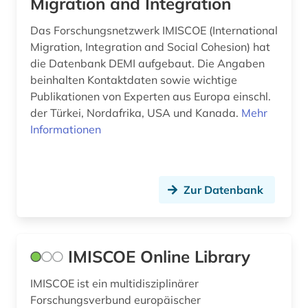
Migration and Integration
migrant (1)
Das Forschungsnetzwerk IMISCOE (International
migration (33)
Migration, Integration and Social Cohesion) hat
migrationspolitik (1)
die Datenbank DEMI aufgebaut. Die Angaben
beinhalten Kontaktdaten sowie wichtige
minderheitenfrage (1)
Publikationen von Experten aus Europa einschl.
der Türkei, Nordafrika, USA und Kanada.
Mehr
minderheitenpolitik (1)
Informationen
mission (1)
mitgliedsstaaten (5)
Zur Datenbank
mobilität (1)
nationale minderheit (1)
IMISCOE Online Library
neuseeland (1)
IMISCOE ist ein multidisziplinärer
niederlande (1)
Forschungsverbund europäischer