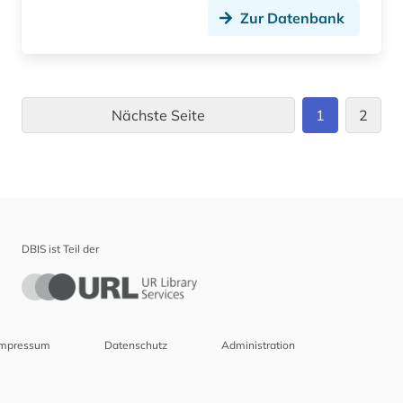
Zur Datenbank
Nächste Seite
1
2
DBIS ist Teil der
Impressum
Datenschutz
Administration