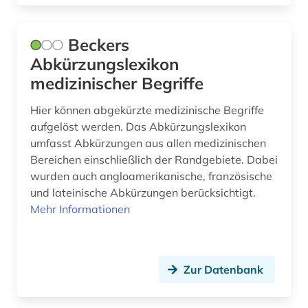
mineralogie (1)
Beckers
mittelalter (1)
Abkürzungslexikon
molekularbiologie (3)
medizinischer Begriffe
molekularpathologie (1)
Hier können abgekürzte medizinische Begriffe
aufgelöst werden. Das Abkürzungslexikon
monographie (1)
umfasst Abkürzungen aus allen medizinischen
Bereichen einschließlich der Randgebiete. Dabei
musikwissenschaft (1)
wurden auch angloamerikanische, französische
nachlass (1)
und lateinische Abkürzungen berücksichtigt.
Mehr Informationen
nationalsozialismus (1)
naturwissenchaften (1)
Zur Datenbank
naturwissenschaft (1)
naturwissenschaft und technik