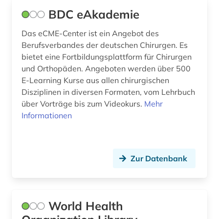
physik (9)
BDC eAkademie
physiologie (1)
Das eCME-Center ist ein Angebot des
Berufsverbandes der deutschen Chirurgen. Es
physiotherapie (2)
bietet eine Fortbildungsplattform für Chirurgen
plastische chirurgie (1)
und Orthopäden. Angeboten werden über 500
E-Learning Kurse aus allen chirurgischen
politik (3)
Disziplinen in diversen Formaten, vom Lehrbuch
über Vorträge bis zum Videokurs.
Mehr
politische wissenschaft (2)
Informationen
privatrecht (1)
produktionstechnologie (2)
Zur Datenbank
produktqualität (1)
produktsicherheit (1)
World Health
proteomik (1)