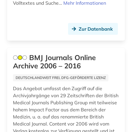
Volltextes und Suche...
immunologie (1)
Mehr Informationen
impact faktoren (1)
infektiologie (1)
Zur Datenbank
informatik (4)
information und dokumentation (1)
BMJ Journals Online
informationssystem (1)
Archive 2006 – 2016
informationswissenschaft (1)
DEUTSCHLANDWEIT FREI, DFG-GEFÖRDERTE LIZENZ
informationswissenschaften (1)
Das Angebot umfasst den Zugriff auf die
Archivjahrgänge von 29 Zeitschriften der British
ingenieurwissenschaften (3)
Medical Journals Publishing Group mit teilweise
hohem Impact Factor aus dem Bereich der
innere medizin (1)
Medizin, u. a. auf das renommierte British
Medical Journal. Content vor 2006 wird vom
innovation (1)
Verlag kostenlos zur Verfügung gestellt und ist