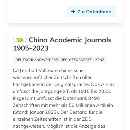
hals-nasen-ohren-heilkunde (1)
Zur Datenbank
handbuch (1)
handel (1)
handschrift (1)
China Academic Journals
1905-2023
hannover (1)
DEUTSCHLANDWEIT FREI, DFG-GEFÖRDERTE LIZENZ
hispanistik (1)
CAJ enthält Volltexte chinesischer
hochschulschrift (1)
wissenschaftlicher Zeitschriften aller
Fachgebiete in der Originalsprache. Das Archiv
hof (1)
umfasst die Jahrgänge z.T. ab 1915 bis 2023.
human genetics (1)
Insgesamt umfasst die Datenbank 8490
Zeitschriften mit mehr als 59 Millionen Artikeln
humanbiologie (1)
(Stand: Januar 2023). Der Bestand für die
einzelnen Zeitschriften ist in der ZDB
iberoromanistik (1)
nachgewiesen. Möglich ist die Anzeige des