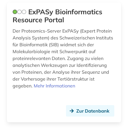
&lt;unterrichtsfach&gt; (1)
ExPASy Bioinformatics
naturwissenschaften (30)
Resource Portal
neurochirurgie (1)
Der Proteomics-Server ExPASy (Expert Protein
neurologie (2)
Analysis System) des Schweizerischen Instituts
für Bioinformatik (SIB) widmet sich der
neurowissenschaften (3)
Molekularbiologie mit Schwerpunkt auf
proteinrelevanten Daten. Zugang zu vielen
nlm (1)
analytischen Werkzeugen zur Identifizierung
von Proteinen, der Analyse ihrer Sequenz und
norwegen (1)
der Vorhersage ihrer Tertiärstruktur ist
open access (2)
gegeben.
Mehr Informationen
operation (1)
organismen (1)
Zur Datenbank
orthopädie (1)