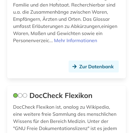
Familie und den Hofstaat. Recherchierbar sind
röntgen (1)
u.a. die Zusammenhänge zwischen Waren,
Empfängern, Ärzten und Orten. Das Glossar
schmerz (1)
umfasst Erläuterungen zu Abkürzungen,einigen
seltene krankheit (1)
Waren, Maßen und Gewichten sowie ein
Personenverzeic...
Mehr Informationen
sicherheitsdatenblatt (1)
sozialarbeit (1)
Zur Datenbank
sozialwissenschaften (19)
soziologie (6)
sport (1)
DocCheck Flexikon
sportwissenschaft (2)
DocCheck Flexikon ist, analog zu Wikipedia,
eine weitere freie Sammlung des menschlichen
sprache (1)
Wissens für den Bereich Medizin. Unter der
"GNU Freie Dokumentationslizenz" ist es jedem
sprachwissenschaft (1)