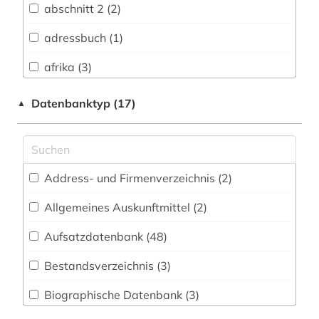
abschnitt 2 (2)
Buch- und Bibliothekswesen,
Informationswissenschaft (1)
adressbuch (1)
Chemie und Pharmazie (58)
afrika (3)
Elektrotechnik, Elektronik, Nachrichtentechnik
agrarwissenschaft (1)
Datenbanktyp (17)
▲
(5)
agrarwissenschaften (2)
Energietechnik (6)
allgemeine medizinische datenbank (1)
Ethnologie (3)
Address- und Firmenverzeichnis (2
)
alltag (2)
Geographie (2)
Allgemeines Auskunftmittel (2
)
alternative (1)
Geowissenschaften (8)
Aufsatzdatenbank (48
)
altertum (1)
Germanistik. Niederlandistik. Skandinavistik
(3)
Bestandsverzeichnis (3
)
altertumswissenschaft (1)
Geschichte (9)
Biographische Datenbank (3
)
anatomie (6)