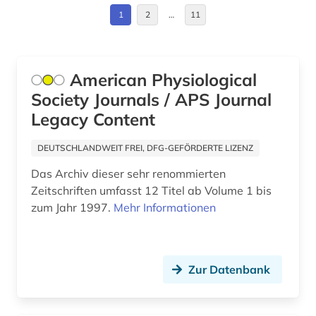
1
2
…
11
demographie (1)
dermatologie (1)
American Physiological
deutsch (2)
Society Journals / APS Journal
deutschland (3)
Legacy Content
diagnose (3)
DEUTSCHLANDWEIT FREI, DFG-GEFÖRDERTE LIZENZ
diagnostik (1)
Das Archiv dieser sehr renommierten
Zeitschriften umfasst 12 Titel ab Volume 1 bis
differentialdiagnose (1)
zum Jahr 1997.
Mehr Informationen
dissertation (1)
dissertationen (1)
Zur Datenbank
e-book (2)
e-learning (2)