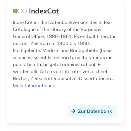
parasitologie (3)
IndexCat
patent (1)
IndexCat ist die Datenbankversion des Index-
pathophysiologie (1)
Catalogue of the Library of the Surgeons
General Office, 1880-1961. Es enthält Literatur
patienteninformation (1)
aus der Zeit von ca. 1400 bis 1950.
Fachgebiete: Medizin und Randgebiete (basic
pflege (7)
sciences, scientific research, military medicine,
pflegepraxis (2)
public health, hospital administration). Es
werden alle Arten von Literatur verzeichnet:
pflegewissenschaft (3)
Bücher, Zeitschriftenaufsätze, Dissertationen...
Mehr Informationen
pharmakologie (5)
pharmazeutische industrie (1)
pharmazie (44)
Zur Datenbank
philosophie (2)