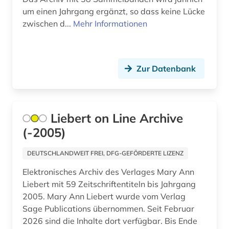
kroatien (1)
um einen Jahrgang ergänzt, so dass keine Lücke
zwischen d...
Mehr Informationen
kunst (4)
labortechnik (1)
Zur Datenbank
landwirtschaft (3)
lateinamerika (1)
lebensführung (2)
Liebert on Line Archive
(-2005)
lehrbuch (2)
DEUTSCHLANDWEIT FREI, DFG-GEFÖRDERTE LIZENZ
lehrfilm (1)
Elektronisches Archiv des Verlages Mary Ann
lehrmaterial (1)
Liebert mit 59 Zeitschriftentiteln bis Jahrgang
2005. Mary Ann Liebert wurde vom Verlag
lehrmittel (6)
Sage Publications übernommen. Seit Februar
lernmaterial (1)
2026 sind die Inhalte dort verfügbar. Bis Ende