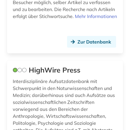
Besucher möglich, selber Artikel zu verfassen
statistik (2)
und zu bearbeiten. Die Recherche nach Artikeln
erfolgt über Stichwortsuche.
Mehr Informationen
strahlenschutz (1)
straßenverkehrsrecht (1)
Zur Datenbank
studium (1)
suchmaschine (2)
syndrom (1)
HighWire Press
südafrika (1)
Interdisziplinäre Aufsatzdatenbank mit
Schwerpunkt in den Naturwissenschaften und
südamerika (1)
Medizin; darüberhinaus sind auch Aufsätze aus
sozialwissenschaftlichen Zeitschriften
südasien (1)
vorwiegend aus den Bereichen der
technik (23)
Anthropologie, Wirtschaftswissenschaften,
Politologie, Psychologie und Soziologie
technikgeschichte (2)