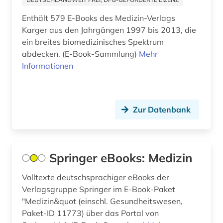
Enthält 579 E-Books des Medizin-Verlags
examensfragen (6)
Karger aus den Jahrgängen 1997 bis 2013, die
fallsammlung (1)
ein breites biomedizinisches Spektrum
abdecken. (E-Book-Sammlung)
Mehr
fda (1)
Informationen
fid geschichtswissenschaft (1)
food and drug administration (1)
Zur Datenbank
forschung (5)
forschungsmethode (1)
Springer eBooks: Medizin
forschungstrends (1)
Volltexte deutschsprachiger eBooks der
frankreich (1)
Verlagsgruppe Springer im E-Book-Paket
"Medizin&quot (einschl. Gesundheitswesen,
gehör (1)
Paket-ID 11773) über das Portal von