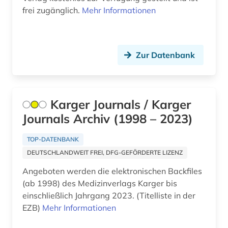
internet (1)
frei zugänglich.
Mehr Informationen
intervention study (1)
interventionsstudie (1)
Zur Datenbank
japanisch (1)
kalender (2)
Karger Journals / Karger
katastrophenschutz (1)
Journals Archiv (1998 – 2023)
kerntechnik (1)
TOP-DATENBANK
klinische forschung (1)
DEUTSCHLANDWEIT FREI, DFG-GEFÖRDERTE LIZENZ
Angeboten werden die elektronischen Backfiles
klinische medizin (3)
(ab 1998) des Medizinverlags Karger bis
klinische prüfung (1)
einschließlich Jahrgang 2023. (Titelliste in der
EZB)
Mehr Informationen
klinische studie (1)