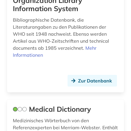
Organization Library
prozessrecht (1)
Information System
prüfungsfrage (3)
Bibliographische Datenbank, die
Literaturangaben zu den Publikationen der
prüfungsfragen (5)
WHO seit 1948 nachweist. Ebenso werden
Artikel aus WHO-Zeitschriften und technical
psychiatrie (6)
documents ab 1985 verzeichnet.
Mehr
psychologie (21)
Informationen
psychophysik (1)
psychosoziale gesundheit (1)
Zur Datenbank
psychotherapie (2)
pychiatrie (1)
Medical Dictionary
pädagogik (7)
Medizinisches Wörterbuch von den
quelle (1)
Referenzexperten bei Merriam-Webster. Enthält