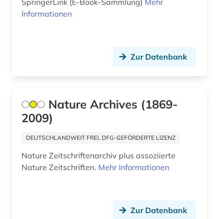
geisteswissenschaften (12)
SpringerLink (E-Book-Sammlung)
Mehr
Informationen
gen (1)
genetik (3)
Zur Datenbank
genexpression (1)
genom (1)
geografie (1)
Nature Archives (1869-
2009)
geographie (1)
DEUTSCHLANDWEIT FREI, DFG-GEFÖRDERTE LIZENZ
geographische namen (1)
Nature Zeitschriftenarchiv plus assoziierte
geologie (1)
Nature Zeitschriften.
Mehr Informationen
geowissenschaften (4)
geschichte (8)
Zur Datenbank