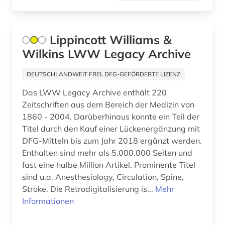
geschichtswissenschaft (1)
gesetze (1)
Lippincott Williams &
gesteinskunde (1)
Wilkins LWW Legacy Archive
gesundheit (5)
DEUTSCHLANDWEIT FREI, DFG-GEFÖRDERTE LIZENZ
gesundheitsberufe (2)
Das LWW Legacy Archive enthält 220
Zeitschriften aus dem Bereich der Medizin von
gesundheitsfürsorge (1)
1860 - 2004. Darüberhinaus konnte ein Teil der
gesundheitswesen (11)
Titel durch den Kauf einer Lückenergänzung mit
DFG-Mitteln bis zum Jahr 2018 ergänzt werden.
gesundheitswissenschaft (1)
Enthalten sind mehr als 5.000.000 Seiten und
fast eine halbe Million Artikel. Prominente Titel
gesundheitswissenschaften (3)
sind u.a. Anesthesiology, Circulation, Spine,
gesundheitsökonomie (2)
Stroke. Die Retrodigitalisierung is...
Mehr
Informationen
griechenland (1)