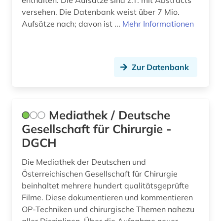
enthalten. Die Aufsätze sind z.T. mit Abstracts
versehen. Die Datenbank weist über 7 Mio.
technologie (1)
Aufsätze nach; davon ist ...
Mehr Informationen
test (1)
theologie (1)
Zur Datenbank
therapie (2)
thieme (1)
Mediathek / Deutsche
tierversuch (1)
Gesellschaft für Chirurgie -
toxikologie (5)
DGCH
toxikologische bewertung (1)
Die Mediathek der Deutschen und
Österreichischen Gesellschaft für Chirurgie
u.s. national institutes of health (1)
beinhaltet mehrere hundert qualitätsgeprüfte
u.s. national library of medicine (1)
Filme. Diese dokumentieren und kommentieren
OP-Techniken und chirurgische Themen nahezu
uganda (1)