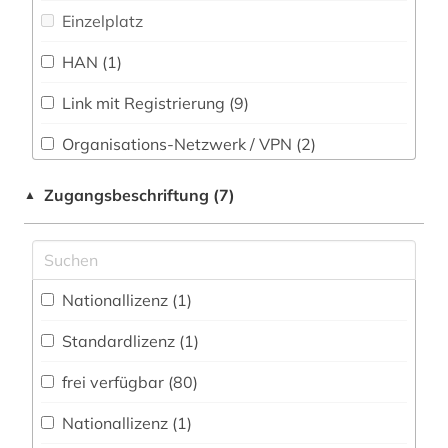
Soziologie (16)
Einzelplatz
beobachtungsstudie (1)
Sport (14)
HAN (1)
berlin (2)
Technik (17)
Link mit Registrierung (9)
beschäftigungstherapie (1)
Theologie und Religionswissenschaften (2)
bevölkerungswissenschaft (1)
Organisations-Netzwerk / VPN (2)
Werkstoffwissenschaften und
Shibboleth
bibliografie (5)
Fertigungstechnik (7)
Zugangsbeschriftung (7)
▲
Zugriff vor Ort
bibliografin (1)
Wirtschaftswissenschaften (14)
Wissenschaftskunde, Forschung, Hochschul-,
bibliographie (2)
Museumswesen (3)
Nationallizenz (1)
bibliothek (1)
Standardlizenz (1)
bibliothekswesen (1)
frei verfügbar (80)
bilddatenbank (2)
Nationallizenz (1)
bildung (2)