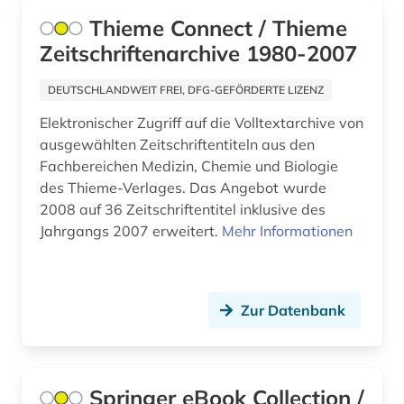
Thieme Connect / Thieme
ebm (1)
Zeitschriftenarchive 1980-2007
ebook (1)
DEUTSCHLANDWEIT FREI, DFG-GEFÖRDERTE LIZENZ
edinburgh (1)
Elektronischer Zugriff auf die Volltextarchive von
elektronische enzyklopädie (1)
ausgewählten Zeitschriftentiteln aus den
Fachbereichen Medizin, Chemie und Biologie
elektronische medien (1)
des Thieme-Verlages. Das Angebot wurde
2008 auf 36 Zeitschriftentitel inklusive des
elektronische zeitschrift (9)
Jahrgangs 2007 erweitert.
Mehr Informationen
elektronisches buch (29)
emil von behring (1)
Zur Datenbank
englisch (2)
enzyklopädie (2)
Springer eBook Collection /
enzym (1)