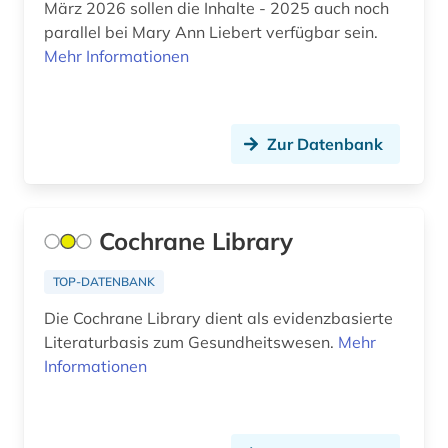
März 2026 sollen die Inhalte - 2025 auch noch
lernplattform (2)
parallel bei Mary Ann Liebert verfügbar sein.
Mehr Informationen
lernprogramm (2)
lexikon (2)
Zur Datenbank
linguistik (2)
literatur (1)
literaturwissenschaft (1)
Cochrane Library
maschinenbau (2)
TOP-DATENBANK
maschinenwesen (1)
Die Cochrane Library dient als evidenzbasierte
Literaturbasis zum Gesundheitswesen.
Mehr
mathematik (3)
Informationen
medienwissenschaft (1)
medizin (273)