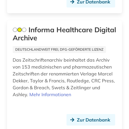
Zur Datenbank
medizinische ausbildung (1)
medizinische einrichtung (1)
Informa Healthcare Digital
medizinische hochschule hannover (1)
Archive
medizinische staatsprüfung (5)
DEUTSCHLANDWEIT FREI, DFG-GEFÖRDERTE LIZENZ
medizinisches gerät (1)
Das Zeitschriftenarchiv beinhaltet das Archiv
medizintechnik (1)
von 153 medizinischen und pharmazeutischen
Zeitschriften der renommierten Verlage Marcel
menschen (1)
Dekker, Taylor & Francis, Routledge, CRC Press,
Gordon & Breach, Swets & Zeitlinger und
methode (1)
Ashley.
Mehr Informationen
mikrobiologie (5)
mikroskopie (1)
Zur Datenbank
militärwesen (1)