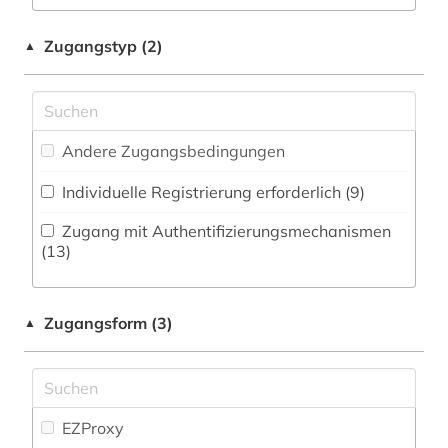
Militärwissenschaft (1)
atlas (1)
Zeitungs-, Zeitschriftenbibliographie (1
)
Musikwissenschaft (1)
Zugangstyp (2)
▲
audiologie (1)
Natur- und Umweltschutz (8)
audiovisuelle medien (1)
Pädagogik (7)
aufgabensammlung (6)
Andere Zugangsbedingungen
Philosophie (3)
aufsatz (1)
Individuelle Registrierung erforderlich (9)
Physik (19)
ausbildung (1)
Zugang mit Authentifizierungsmechanismen
Politologie (6)
(13)
ayurveda (1)
Psychologie (40)
bakteriologie (1)
Zugangsform (3)
▲
Rechtswissenschaft (9)
baurecht (1)
Romanistik (1)
behringwerke (1)
Slavistik (0)
EZProxy
belletristik (1)