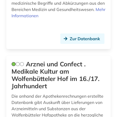
medizinische Begriffe und Abkürzungen aus den
randomised controlled trial (1)
Bereichen Medizin und Gesundheitswesen.
Mehr
Informationen
randomisierte klinische studie (1)
ranking (1)
raumfahrtmedizin (1)
Zur Datenbank
rct (1)
recherchetool (1)
Arznei und Confect .
recht (11)
Medikale Kultur am
Wolfenbütteler Hof im 16./17.
rechtswissenschaften (2)
Jahrhundert
richtlinie (5)
Die anhand der Apothekenrechnungen erstellte
romanistik (1)
Datenbank gibt Auskunft über Lieferungen von
Arzneimitteln und Substanzen aus der
russland (1)
Wolfenbütteler Hofapotheke an die herzogliche