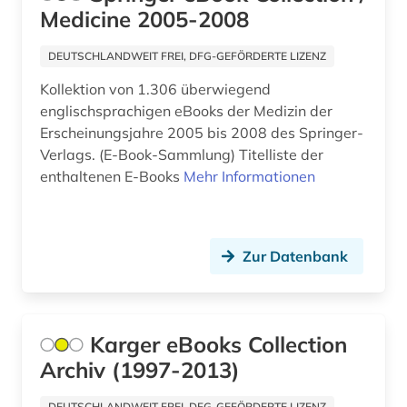
Medicine 2005-2008
eponym (1)
DEUTSCHLANDWEIT FREI, DFG-GEFÖRDERTE LIZENZ
erbrecht (1)
Kollektion von 1.306 überwiegend
erde (1)
englischsprachigen eBooks der Medizin der
Erscheinungsjahre 2005 bis 2008 des Springer-
ergotherapie (2)
Verlags. (E-Book-Sammlung) Titelliste der
enthaltenen E-Books
Mehr Informationen
erziehung (3)
ethik (2)
europäische union (1)
Zur Datenbank
evaluation (2)
evidence-based medicine (1)
Karger eBooks Collection
Archiv (1997-2013)
evidenz-basierte medizin (10)
evidenzbasierte medizin (1)
DEUTSCHLANDWEIT FREI, DFG-GEFÖRDERTE LIZENZ