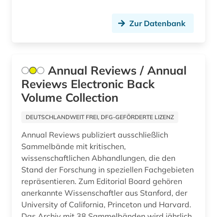
klinisches experimen (1)
Zur Datenbank
klinisches experiment (1)
klinisches nachschlagewerk (1)
kommentar (1)
Annual Reviews / Annual
Reviews Electronic Back
konfekt (1)
Volume Collection
kongress (2)
DEUTSCHLANDWEIT FREI, DFG-GEFÖRDERTE LIZENZ
krankenhaus (2)
Annual Reviews publiziert ausschließlich
Sammelbände mit kritischen,
krankenhausmanagement (1)
wissenschaftlichen Abhandlungen, die den
krankenpflege (1)
Stand der Forschung in speziellen Fachgebieten
repräsentieren. Zum Editorial Board gehören
krankheit (1)
anerkannte Wissenschaftler aus Stanford, der
University of California, Princeton und Harvard.
kriminologie (1)
Das Archiv mit 38 Sammelbänden wird jährlich