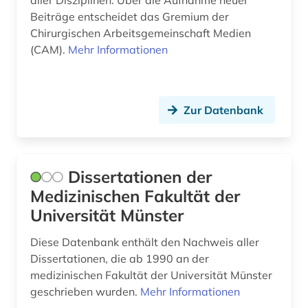
aller Disziplinen. Über die Aufnahme neuer
Beiträge entscheidet das Gremium der
umwelt (1)
Chirurgischen Arbeitsgemeinschaft Medien
(CAM).
Mehr Informationen
umweltschutz (1)
umweltwissenschaften (7)
universität mainz (1)
Zur Datenbank
usa (1)
verfolgung (1)
Dissertationen der
verkehrsrecht (1)
Medizinischen Fakultät der
Universität Münster
verlagsdatenbank (2)
Diese Datenbank enthält den Nachweis aller
vertragsrecht (1)
Dissertationen, die ab 1990 an der
medizinischen Fakultät der Universität Münster
verzeichnis (1)
geschrieben wurden.
Mehr Informationen
veterinärmedizin (2)