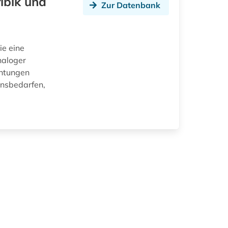
ibik und
Zur Datenbank
ie eine
naloger
chtungen
onsbedarfen,