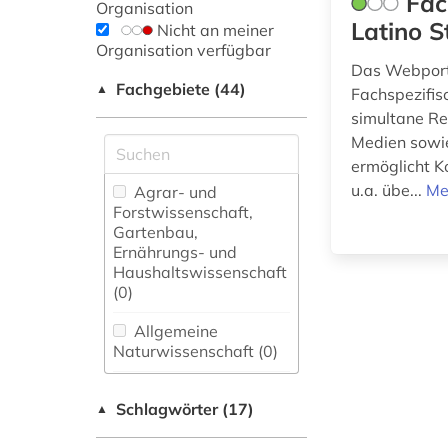
Fac
Organisation
Latino S
Nicht an meiner
Organisation verfügbar
Das Webporta
Fachgebiete (44)
▲
Fachspezifis
simultane Re
Medien sowie
ermöglicht K
u.a. übe...
Me
Agrar- und
Forstwissenschaft,
Gartenbau,
Ernährungs- und
Haushaltswissenschaft
(0)
Allgemeine
Naturwissenschaft (0)
Allgemeine und
Schlagwörter (17)
fachübergreifende
▲
Datenbanken (0)