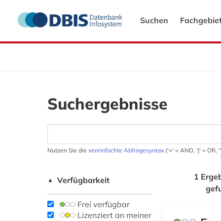
Suchen
Fachgebie
Suchergebnisse
Nutzen Sie die
vereinfachte Abfragesyntax
('+' = AND, '|' = OR,
1 Erge
Verfügbarkeit
▲
gef
Frei verfügbar
Lizenziert an meiner