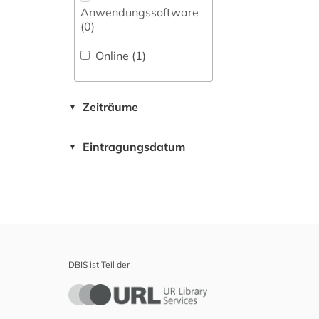
Maschinenbau (0)
Anwendungssoftware
Zeitungs-,
(0
)
Zeitschriftenbibliographie
Mathematik (0)
(0
)
Online (1
)
Medien- und
Kommunikationswissenschaften,
Kommunikationsdesign (0)
Zeiträume
▼
Medizin (0)
Eintragungsdatum
▼
Militärwissenschaft
(0)
Musikwissenschaft
(0)
Natur- und
Umweltschutz (0)
DBIS ist Teil der
Pädagogik (0)
Philosophie (0)