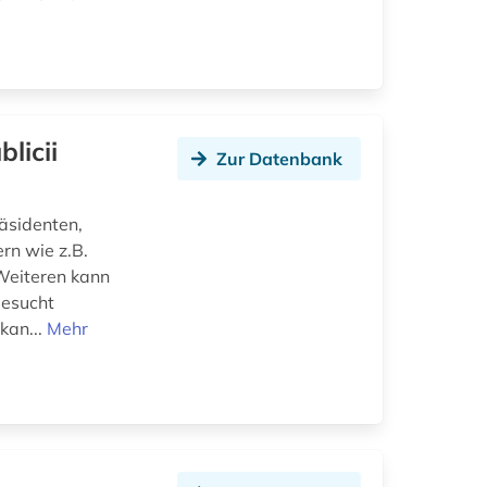
licii
Zur Datenbank
äsidenten,
rn wie z.B.
Weiteren kann
gesucht
kan...
Mehr