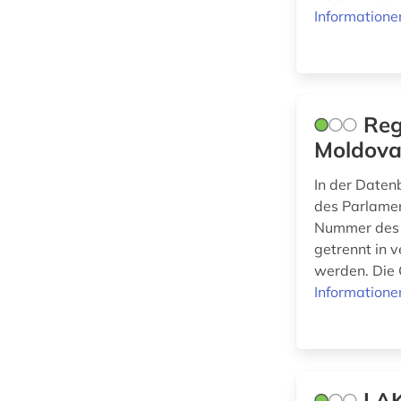
(0)
Informatione
moldawien (1)
Werkstoffwissenschaften
niedersachsen (2)
und Fertigungstechnik (0)
nordrhein-westfalen
(4)
Reg
Wirtschaftswissenschaften
(4)
Moldov
nrw (2)
presse (1)
In der Daten
Wissenschaftskunde,
des Parlamen
Forschung, Hochschul-,
preußen (1)
Nummer des 
Museumswesen (0)
getrennt in 
quelle (8)
werden. Die 
Informatione
recherche (1)
recht (18)
rechtsinformatik (1)
LA