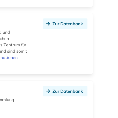
Zur Datenbank
d und
schen
as Zentrum für
und sind somit
rmationen
Zur Datenbank
ammlung
r