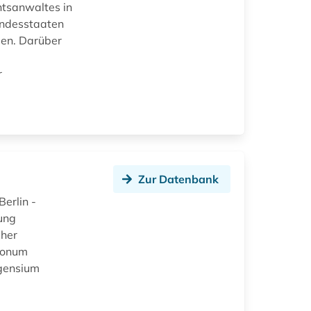
htsanwaltes in
undesstaaten
gen. Darüber
r
Zur Datenbank
Berlin -
ung
cher
tionum
gensium