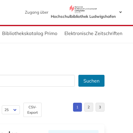
Zugang über
Hochschulbibliothek Ludwigshafen
Bibliothekskatalog Primo
Elektronische Zeitschriften
Suchen
CSV-
1
2
3
Export