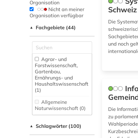
Sys
Organisation
Schweiz
Nicht an meiner
Organisation verfügbar
Die Systemat
Fachgebiete (44)
▲
schweizerisc
Sachgebieten
und noch gel
internationa
Agrar- und
Forstwissenschaft,
Gartenbau,
Ernährungs- und
Haushaltswissenschaft
Inf
(1)
Gemeind
Allgemeine
Naturwissenschaft (0)
Die Informa
zu parlament
Allgemeine und
Wahlperiode 
Schlagwörter (100)
fachübergreifende
▲
Kurzbeschrei
Datenbanken (0)