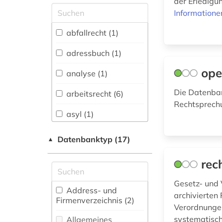
der Erledigun
Allgemeine und
Informatione
vergleichende Sprach-
und
abfallrecht (1)
Literaturwissenschaft.
Indogermanistik.
adressbuch (1)
Außereuropäische
Sprachen und
ope
analyse (1)
Literaturen (0)
Die Datenban
arbeitsrecht (6)
Anglistik.
Rechtsprech
Amerikanistik (0)
asyl (1)
Archäologie (0)
ausländerrecht (1)
Datenbanktyp (17)
▲
Architektur,
baurecht (1)
Bauingenieur- und
rec
Vermessungswesen (0)
bayern (1)
Gesetz- und 
Biologie,
Address- und
bbes (1)
archivierten
Biotechnologie (0)
Firmenverzeichnis (2
)
Verordnungen
bbg (1)
Buch- und
systematisc
Allgemeines