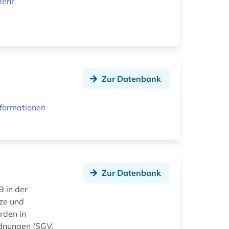
ehr
Zur Datenbank
nformationen
Zur Datenbank
9 in der
tze und
rden in
dnungen (SGV.