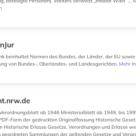
g, beteiligte Personen). Weiters verweist „Infodat Wien“ ...
M
n
nJur
k beinhaltet Normen des Bundes, der Länder, der EU sowie
ung von Bundes-, Oberlandes- und Landesgerichten.
Mehr I
ht.nrw.de
Verordnungsblatt ab 1946 Ministerialblatt ab 1949, bis 199
 PDF-Form der gedruckten Originalfassung Historische Gese
 Historische Erlasse Gesetze, Verordnungen und Erlasse we
h geordneten Sammlungen der geltenden Gesetze und Veror