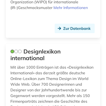
Organization (WIPO) für internationale
museologie (1)
(IR-)Geschmacksmuster
Mehr Informationen
musik (3)
open access (1)
Zur Datenbank
philosophie (2)
photographie (1)
Designlexikon
physik (1)
international
politische philosophie (1)
Mit über 1000 Einträgen ist das «Designlexikon
International» das derzeit größte deutsche
quelle (1)
Online-Lexikon zum Thema Design im World
Wide Web. Über 700 Designerinnen und
russland (1)
Designer von der Jahrhundertwende bis zur
sozialphilosophie (1)
Gegenwart werden vorgestellt. Mehr als 150
Firmenporträts zeichnen die Geschichte des
sozialwissenschaften (1)