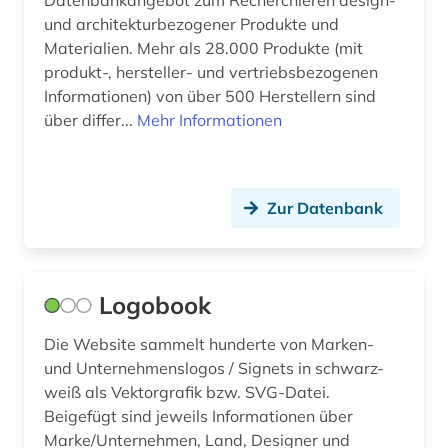
Datenbankangebot zum Recherchieren design-
gewerbliche schutzrechte (4)
und architekturbezogener Produkte und
Materialien. Mehr als 28.000 Produkte (mit
gewerblicher rechtsschutz (4)
produkt-, hersteller- und vertriebsbezogenen
Informationen) von über 500 Herstellern sind
globale kunstgeschichte (1)
über differ...
Mehr Informationen
handelsregister (1)
handelsregisterrecherche (1)
Zur Datenbank
handwerk (1)
illustration (1)
Logobook
industriedesign (2)
Die Website sammelt hunderte von Marken-
innearchitektur (1)
und Unternehmenslogos / Signets in schwarz-
innenarchitektur (5)
weiß als Vektorgrafik bzw. SVG-Datei.
Beigefügt sind jeweils Informationen über
klassische studien (2)
Marke/Unternehmen, Land, Designer und