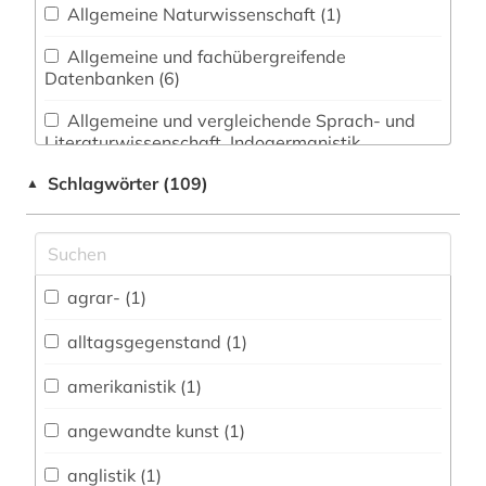
Allgemeine Naturwissenschaft (1)
Allgemeine und fachübergreifende
Datenbanken (6)
Allgemeine und vergleichende Sprach- und
Literaturwissenschaft. Indogermanistik.
Außereuropäische Sprachen und Literaturen (4)
Schlagwörter (109)
▲
Anglistik. Amerikanistik (2)
Archäologie (3)
Architektur, Bauingenieur- und
agrar- (1)
Vermessungswesen (19)
alltagsgegenstand (1)
Biologie, Biotechnologie (1)
amerikanistik (1)
Buch- und Bibliothekswesen,
Informationswissenschaft (3)
angewandte kunst (1)
Chemie und Pharmazie (1)
anglistik (1)