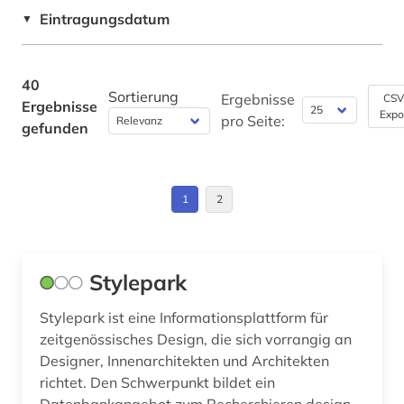
geisteswissenschaften (1)
Eintragungsdatum
Theologie und Religionswissenschaften (0)
▼
geografie (2)
Werkstoffwissenschaften und
Fertigungstechnik (1)
40
geowissenschaften (1)
Sortierung
Ergebnisse
CSV
Ergebnisse
Wirtschaftswissenschaften (6)
Expo
pro Seite:
germanistik (1)
gefunden
Wissenschaftskunde, Forschung, Hochschul-,
geschichte (8)
Museumswesen (3)
geschichte 1850-2004 (1)
1
2
geschichte 1900-2000 (1)
geschmacksmuster (4)
Stylepark
geschmacksmusterrecherche (4)
Stylepark ist eine Informationsplattform für
zeitgenössisches Design, die sich vorrangig an
geschmacksmusterrecht (3)
Designer, Innenarchitekten und Architekten
richtet. Den Schwerpunkt bildet ein
gestaltung (1)