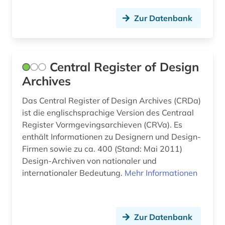
warenkunde (1)
Zur Datenbank
werbung (1)
wörterbuch (4)
Central Register of Design
Archives
zeitgenössische kunst (1)
zeitschrift (1)
Das Central Register of Design Archives (CRDa)
ist die englischsprachige Version des Centraal
ökologie (1)
Register Vormgevingsarchieven (CRVa). Es
enthält Informationen zu Designern und Design-
Firmen sowie zu ca. 400 (Stand: Mai 2011)
Design-Archiven von nationaler und
internationaler Bedeutung.
Mehr Informationen
Zur Datenbank