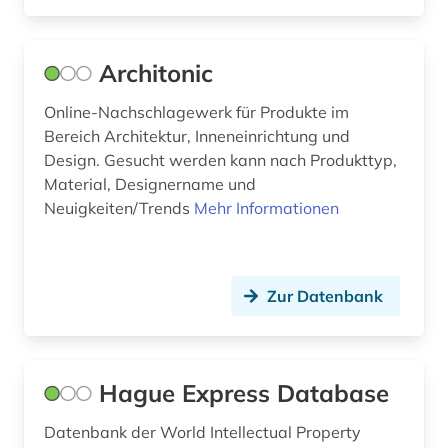
marke (2)
markenrecherche (2)
Architonic
markenrecht (1)
Online-Nachschlagewerk für Produkte im
Bereich Architektur, Inneneinrichtung und
markenschutz (1)
Design. Gesucht werden kann nach Produkttyp,
Material, Designername und
marketing (2)
Neuigkeiten/Trends
Mehr Informationen
mathe (1)
medien (2)
Zur Datenbank
mode (5)
modefotografie (1)
Hague Express Database
moderne sprachen (2)
Datenbank der World Intellectual Property
modetrend (1)