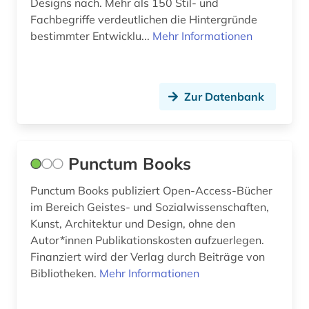
Designs nach. Mehr als 150 Stil- und
Fachbegriffe verdeutlichen die Hintergründe
style (1)
bestimmter Entwicklu...
Mehr Informationen
symbol (1)
technologie (1)
Zur Datenbank
textilien (1)
theater (1)
Punctum Books
trademarks (1)
Punctum Books publiziert Open-Access-Bücher
transportation design (1)
im Bereich Geistes- und Sozialwissenschaften,
trend-analyse (1)
Kunst, Architektur und Design, ohne den
Autor*innen Publikationskosten aufzuerlegen.
video (1)
Finanziert wird der Verlag durch Beiträge von
Bibliotheken.
Mehr Informationen
visual merchandising (1)
volkskunst (1)