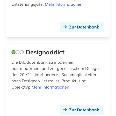
Entstehungsjahr.
Mehr Informationen
kultur (1)
kulturwissenschaften (2)
Zur Datenbank
kunst (11)
kunstgeschichte (3)
kunsthandwerk (6)
Designaddict
künste (1)
Die Bilddatenbank zu modernem,
postmodernem und zeitgenössischem Design
landschaftsarchitektur (1)
des 20./21. Jahrhunderts; Suchmöglichkeiten
lehrbuch (1)
nach Designer/Hersteller, Produkt- und
Objekttyp
Mehr Informationen
literatur (2)
literaturwissenschaft (1)
Zur Datenbank
logo (1)