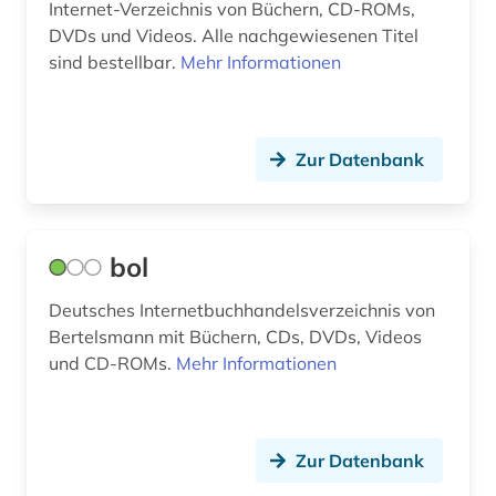
Internet-Verzeichnis von Büchern, CD-ROMs,
reptilien (1)
DVDs und Videos. Alle nachgewiesenen Titel
sind bestellbar.
Mehr Informationen
restaurator (1)
spanien (1)
Zur Datenbank
spanisches sprachgebiet (1)
terraristik (1)
theologie (1)
bol
universität (1)
Deutsches Internetbuchhandelsverzeichnis von
Bertelsmann mit Büchern, CDs, DVDs, Videos
usa (3)
und CD-ROMs.
Mehr Informationen
verein (1)
verlagswesen (1)
Zur Datenbank
verleger (1)