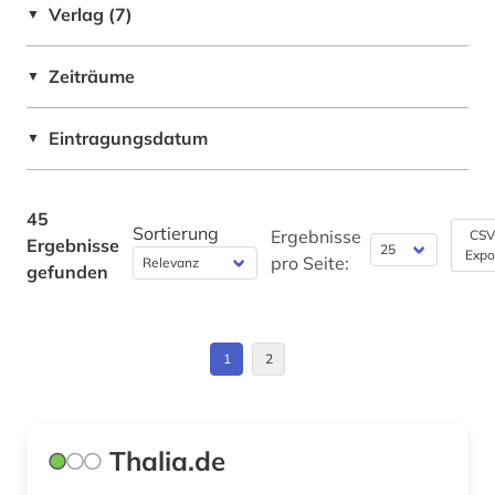
Soziologie (0)
Verlag (7)
▼
kunst (1)
Spanien (1)
Sport (0)
kunstgalerie (1)
Zeiträume
▼
Suedamerika (1)
Technik (0)
kupferstecher (1)
USA (4)
Eintragungsdatum
Theologie und Religionswissenschaften (2)
▼
künstlerdatenbank (1)
Werkstoffwissenschaften und
lateinamerika (2)
Fertigungstechnik (0)
45
Sortierung
Ergebnisse
CSV
Ergebnisse
lieferbares buch (5)
Wirtschaftswissenschaften (0)
Expo
pro Seite:
gefunden
Wissenschaftskunde, Forschung, Hochschul-,
museum (1)
Museumswesen (1)
neuerscheinung (1)
1
2
neuerscheinungen (1)
papiermacher (1)
Thalia.de
religion (1)