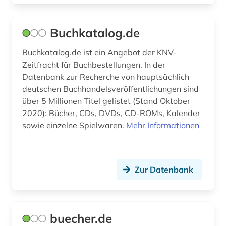
verzeichnis (10)
Buchkatalog.de
wales (1)
Buchkatalog.de ist ein Angebot der KNV-
wirbellose (1)
Zeitfracht für Buchbestellungen. In der
wissenschaftliche literatur (1)
Datenbank zur Recherche von hauptsächlich
deutschen Buchhandelsveröffentlichungen sind
wissenschaftlicher verlag (1)
über 5 Millionen Titel gelistet (Stand Oktober
2020): Bücher, CDs, DVDs, CD-ROMs, Kalender
sowie einzelne Spielwaren.
Mehr Informationen
Zur Datenbank
buecher.de