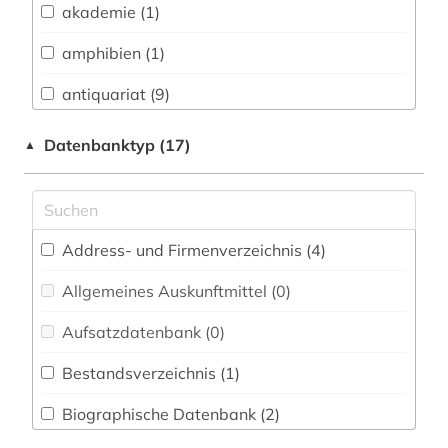
akademie (1)
Buch- und Bibliothekswesen,
Informationswissenschaft (10)
amphibien (1)
Chemie und Pharmazie (0)
antiquariat (9)
Elektrotechnik, Elektronik, Nachrichtentechnik
antiquitätenhändler (1)
Datenbanktyp (17)
▲
(0)
aquaristik (1)
Energietechnik (0)
aufklärung (1)
Ethnologie (0)
Address- und Firmenverzeichnis (4
)
bibliografie (4)
Geographie (0)
Allgemeines Auskunftmittel (0
)
bibliographie (7)
Geowissenschaften (0)
Aufsatzdatenbank (0
)
biografie (1)
Germanistik. Niederlandistik. Skandinavistik
(1)
Bestandsverzeichnis (1
)
buch (1)
Geschichte (1)
Biographische Datenbank (2
)
buchdrucker (2)