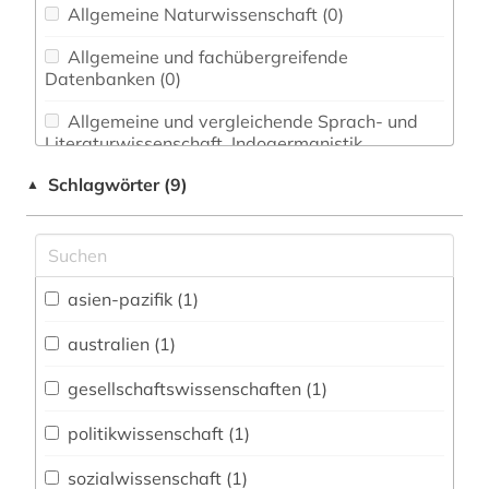
Allgemeine Naturwissenschaft (0)
Allgemeine und fachübergreifende
Datenbanken (0)
Allgemeine und vergleichende Sprach- und
Literaturwissenschaft. Indogermanistik.
Außereuropäische Sprachen und Literaturen (0)
Schlagwörter (9)
▲
Anglistik. Amerikanistik (0)
Archäologie (0)
Architektur, Bauingenieur- und
asien-pazifik (1)
Vermessungswesen (0)
australien (1)
Biologie, Biotechnologie (0)
gesellschaftswissenschaften (1)
Buch- und Bibliothekswesen,
Informationswissenschaft (0)
politikwissenschaft (1)
Chemie und Pharmazie (0)
sozialwissenschaft (1)