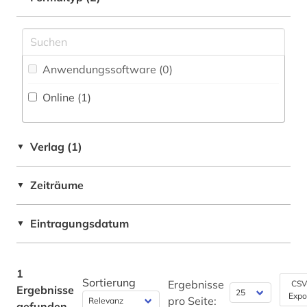
Pädagogik (0)
Philosophie (0)
Physik (0)
Anwendungssoftware (0
)
Online (1
)
Politologie (1)
Psychologie (0)
Verlag (1)
▼
Rechtswissenschaft (0)
Romanistik (0)
Zeiträume
▼
Slavistik (0)
Eintragungsdatum
▼
Soziologie (1)
Sport (0)
1
Sortierung
Ergebnisse
CSV
Ergebnisse
Technik (0)
Expo
pro Seite:
gefunden