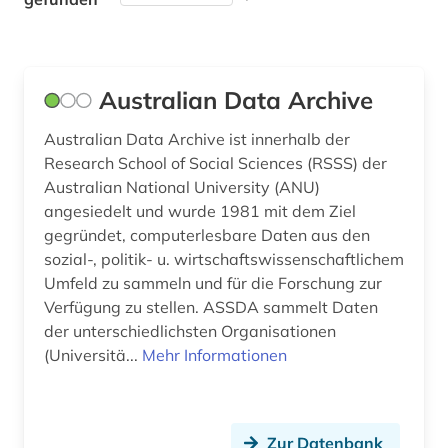
Theologie und Religionswissenschaften (0)
Werkstoffwissenschaften und
Fertigungstechnik (0)
Australian Data Archive
Wirtschaftswissenschaften (1)
Australian Data Archive ist innerhalb der
Wissenschaftskunde, Forschung, Hochschul-,
Research School of Social Sciences (RSSS) der
Museumswesen (0)
Australian National University (ANU)
angesiedelt und wurde 1981 mit dem Ziel
gegründet, computerlesbare Daten aus den
sozial-, politik- u. wirtschaftswissenschaftlichem
Umfeld zu sammeln und für die Forschung zur
Verfügung zu stellen. ASSDA sammelt Daten
der unterschiedlichsten Organisationen
(Universitä...
Mehr Informationen
Zur Datenbank