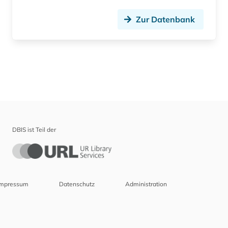
Zur Datenbank
DBIS ist Teil der
Impressum
Datenschutz
Administration