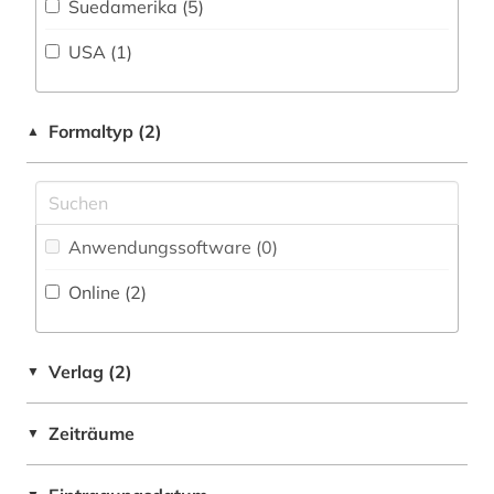
Suedamerika (5)
Pädagogik (0)
kolumbien (1)
USA (1)
Philosophie (0)
kommunikationswissenschaft (1)
Physik (0)
Formaltyp (2)
lateinamerika (2)
▲
Politologie (3)
literaturwissenschaft (1)
Psychologie (0)
mexiko (1)
Rechtswissenschaft (0)
Anwendungssoftware (0
)
mittelamerika (1)
Online (2
)
Romanistik (1)
nicaragua (1)
Slavistik (0)
panama (2)
Verlag (2)
▼
Soziologie (1)
paraguay (1)
Sport (0)
Zeiträume
▼
peru (1)
Technik (0)
perón, juan domingo | politiker (1)