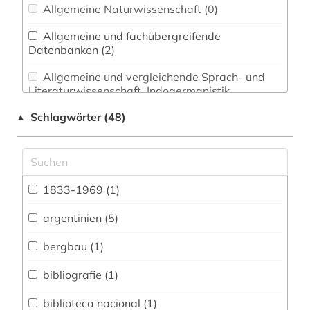
Allgemeine Naturwissenschaft (0)
Allgemeine und fachübergreifende
Datenbanken (2)
Allgemeine und vergleichende Sprach- und
Literaturwissenschaft. Indogermanistik.
Außereuropäische Sprachen und Literaturen (0)
Schlagwörter (48)
▲
Anglistik. Amerikanistik (0)
Archäologie (0)
Architektur, Bauingenieur- und
1833-1969 (1)
Vermessungswesen (0)
argentinien (5)
Biologie, Biotechnologie (0)
bergbau (1)
Buch- und Bibliothekswesen,
Informationswissenschaft (0)
bibliografie (1)
Chemie und Pharmazie (0)
biblioteca nacional (1)