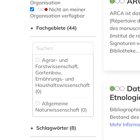
ARC
Organisation
Nicht an meiner
ARCA ist da
Organisation verfügbar
(Répertoire 
Fachgebiete (44)
des manuscr
▲
(Institut de 
Signaturen v
Bibliotheke..
Agrar- und
Forstwissenschaft,
Gartenbau,
Ernährungs- und
Haushaltswissenschaft
Dat
(0)
Etnolog
Allgemeine
Bibliographi
Naturwissenschaft (0)
Bestand des 
Allgemeine und
Mehr Informa
Schlagwörter (8)
fachübergreifende
▲
Datenbanken (0)