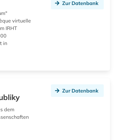
Zur Datenbank
um"
èque virtuelle
om IRHT
000
t in
Zur Datenbank
ubliky
us dem
ssenschaften