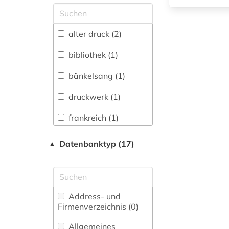
Allgemeine und
vergleichende Sprach-
und
alter druck (2)
Literaturwissenschaft.
Indogermanistik.
bibliothek (1)
Außereuropäische
Sprachen und
bänkelsang (1)
Literaturen (0)
druckwerk (1)
Anglistik.
Amerikanistik (0)
frankreich (1)
Archäologie (0)
handschrift (1)
Datenbanktyp (17)
▲
Architektur,
inkunabel (1)
Bauingenieur- und
Vermessungswesen (0)
mittelalter (1)
Biologie,
Address- und
Biotechnologie (0)
Firmenverzeichnis (0
)
Buch- und
Allgemeines