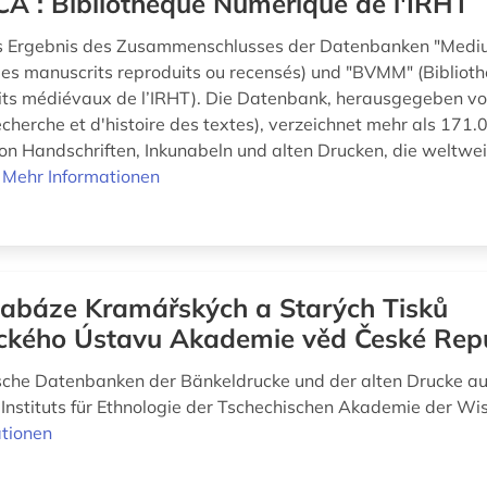
A : Bibliothèque Numérique de l'IRHT
s Ergebnis des Zusammenschlusses der Datenbanken "Medi
des manuscrits reproduits ou recensés) und "BVMM" (Biblioth
its médiévaux de l’IRHT). Die Datenbank, herausgegeben v
recherche et d'histoire des textes), verzeichnet mehr als 171.
on Handschriften, Inkunabeln und alten Drucken, die weltwei
.
Mehr Informationen
abáze Kramářských a Starých Tisků
ického Ústavu Akademie věd České Rep
sche Datenbanken der Bänkeldrucke und der alten Drucke a
Instituts für Ethnologie der Tschechischen Akademie der Wi
tionen