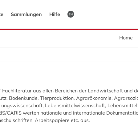
te
Sammlungen
Hilfe
EN
Home
 Fachliteratur aus allen Bereichen der Landwirtschaft und 
tz, Bodenkunde, Tierproduktion, Agrarökonomie, Agrarsoziol
ährungswissenschaft, Lebensmittelwissenschaft, Lebensmitte
S/CARIS werten nationale und internationale Dokumentation
chulschriften, Arbeitspapiere etc. aus.