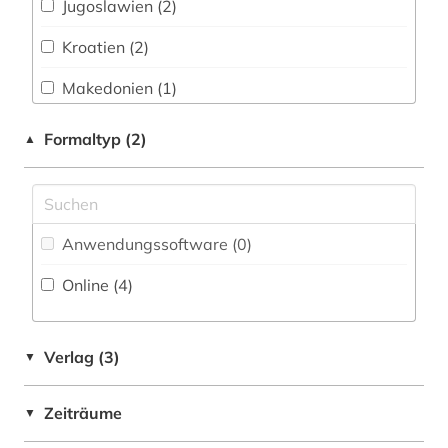
Jugoslawien (2)
Pädagogik (0)
slowenien (1)
Kroatien (2)
Patentdatenbanken (0)
südosteuropa (1)
Makedonien (1)
Philosophie (0)
widerstand (1)
Montenegro (5)
Formaltyp (2)
▲
Physik (0)
zweiter weltkrieg (1)
Osteuropa (1)
Politologie (1)
Rumänien (1)
Psychologie (0)
Anwendungssoftware (0
)
Serbien (3)
Rechtswissenschaft (0)
Online (4
)
Slowenien (1)
Romanistik (0)
Suedosteuropa (1)
Slavistik (3)
Verlag (3)
▼
Soziologie (1)
Zeiträume
▼
Sport (0)