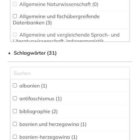
Allgemeine Naturwissenschaft (0)
Allgemeine und fachübergreifende
Datenbanken (3)
Allgemeine und vergleichende Sprach- und
Literaturwissenschaft. Indogermanistik.
Außereuropäische Sprachen und Literaturen (0)
Schlagwörter (31)
▲
Anglistik. Amerikanistik (0)
Archäologie (0)
Architektur, Bauingenieur- und
albanien (1)
Vermessungswesen (0)
antifaschismus (1)
Biologie, Biotechnologie (0)
bibliographie (2)
Buch- und Bibliothekswesen,
Informationswissenschaft (0)
bosnien und herzegowina (1)
Chemie und Pharmazie (0)
bosnien-herzegowina (1)