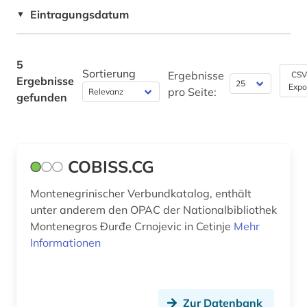
Eintragungsdatum
Technik (0)
▼
Theologie und Religionswissenschaften (0)
5
Werkstoffwissenschaften und
Sortierung
Ergebnisse
CSV
Ergebnisse
Fertigungstechnik (0)
Expo
pro Seite:
gefunden
Wirtschaftswissenschaften (0)
Wissenschaftskunde, Forschung, Hochschul-,
Museumswesen (0)
COBISS.CG
Montenegrinischer Verbundkatalog, enthält
unter anderem den OPAC der Nationalbibliothek
Montenegros Đurđe Crnojevic in Cetinje
Mehr
Informationen
Zur Datenbank