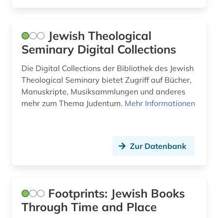
philosophie (1)
Jewish Theological
polen (1)
Seminary Digital Collections
politik (1)
Die Digital Collections der Bibliothek des Jewish
quelle (1)
Theological Seminary bietet Zugriff auf Bücher,
Manuskripte, Musiksammlungen und anderes
quellenedition (1)
mehr zum Thema Judentum.
Mehr Informationen
rabbinische lehre (1)
rabbinische literatur (4)
Zur Datenbank
rabbinistische lehre (1)
rashe tevot (1)
Footprints: Jewish Books
recht (1)
Through Time and Place
religion (2)