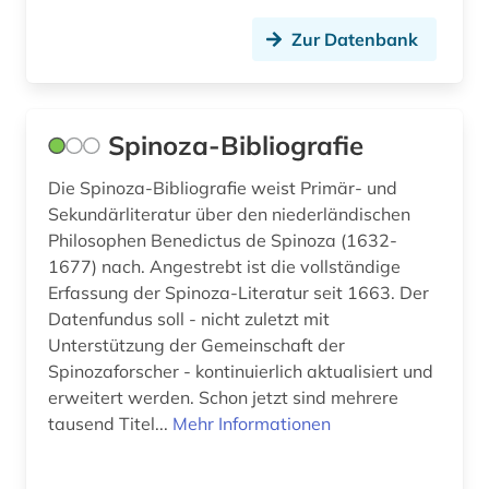
kitsurim (1)
Zur Datenbank
kizurim (1)
konkordanz (3)
Spinoza-Bibliografie
kultur (1)
Die Spinoza-Bibliografie weist Primär- und
kulturgeschichte (1)
Sekundärliteratur über den niederländischen
Philosophen Benedictus de Spinoza (1632-
kunst (2)
1677) nach. Angestrebt ist die vollständige
Erfassung der Spinoza-Literatur seit 1663. Der
literatur (5)
Datenfundus soll - nicht zuletzt mit
literaturgeschichte (1)
Unterstützung der Gemeinschaft der
Spinozaforscher - kontinuierlich aktualisiert und
militär (1)
erweitert werden. Schon jetzt sind mehrere
tausend Titel...
Mehr Informationen
mischna (2)
mischna-hebräisch (2)