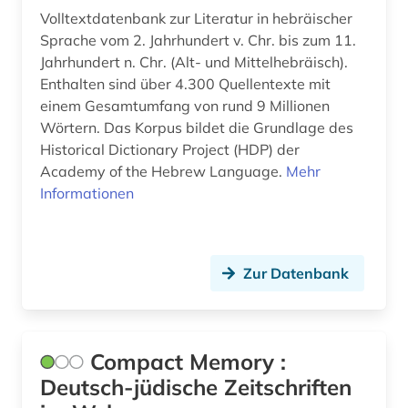
Volltextdatenbank zur Literatur in hebräischer
torah (1)
Sprache vom 2. Jahrhundert v. Chr. bis zum 11.
Jahrhundert n. Chr. (Alt- und Mittelhebräisch).
verzeichnis (1)
Enthalten sind über 4.300 Quellentexte mit
einem Gesamtumfang von rund 9 Millionen
wörterbuch (3)
Wörtern. Das Korpus bildet die Grundlage des
zeitschriftenaufsatz (1)
Historical Dictionary Project (HDP) der
Academy of the Hebrew Language.
Mehr
zeitung (4)
Informationen
zentralasien (1)
zionismus (2)
Zur Datenbank
übersetzung (1)
Compact Memory :
Deutsch-jüdische Zeitschriften