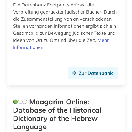
Die Datenbank Footprints erfasst die
religionswissenschaft (2)
Verbreitung gedruckter jüdischer Bücher. Durch
die Zusammenstellung von an verschiedenen
shanghai (2)
Stellen vorhanden Informationen ergibt sich ein
Gesamtbild zur Bewegung jüdischer Texte und
siddur (2)
Ideen von Ort zu Ort und über die Zeit.
Mehr
sprache (1)
Informationen
südasien (1)
talmud (7)
Zur Datenbank
tanach (2)
theologie (3)
Maagarim Online:
theologie und religionswissenschaft (1)
Database of the Historical
Dictionary of the Hebrew
thora (1)
Language
topografische karte (1)