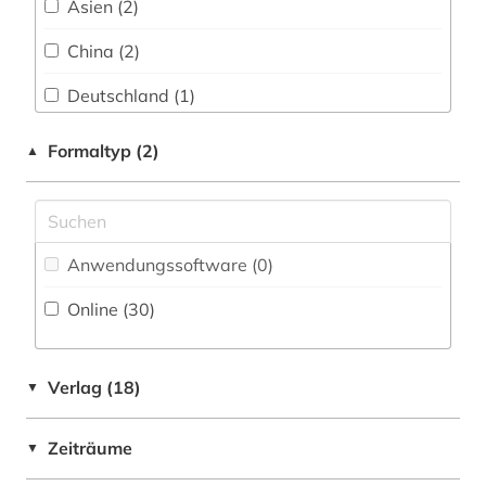
Asien (2)
Pädagogik (1)
china (2)
China (2)
Patentdatenbanken (0)
diaspora (1)
Deutschland (1)
Philosophie (3)
druck (1)
Europa (2)
Formaltyp (2)
▲
Physik (0)
druckgeschichte (3)
Großbritannien (1)
Politologie (1)
elektronische zeitschrift (1)
Hessen (1)
Psychologie (0)
elektronisches buch (2)
Anwendungssoftware (0
)
Irland (1)
Rechtswissenschaft (0)
enzyklopädie (2)
Online (30
)
Island (1)
Romanistik (0)
erziehungswissenschaft (1)
Israel (26)
Slavistik (0)
Verlag (18)
▼
europa (2)
Italien (1)
Soziologie (0)
fid jüdische studien (5)
Zeiträume
▼
Japan (1)
Sport (0)
fontane, theodor | schriftsteller; übersetzer;