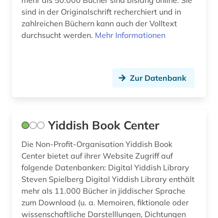
mehr als 50.000 Bücher sind bislang online. Sie
Mittelamerika (1)
hassidismus (1)
sind in der Originalschrift recherchiert und in
zahlreichen Büchern kann auch der Volltext
Moldawien (1)
hebraistik (5)
durchsucht werden.
Mehr Informationen
Monaco (1)
hebräisch (9)
Montenegro (1)
holocaust (1)
Zur Datenbank
Niederlande (1)
inkunabel (1)
Niedersachsen (1)
islam (1)
Yiddish Book Center
Nordamerika (1)
islamische staaten (1)
Die Non-Profit-Organisation Yiddish Book
Nordrhein-Westfalen (1)
israel (10)
Center bietet auf ihrer Website Zugriff auf
Norwegen (1)
folgende Datenbanken: Digital Yiddish Library
ivrit (1)
Steven Spielberg Digital Yiddish Library enthält
Oesterreich (1)
jiddisch (1)
mehr als 11.000 Bücher in jiddischer Sprache
zum Download (u. a. Memoiren, fiktionale oder
Osmanisches Reich (1)
jiddistik (4)
wissenschaftliche Darstelllungen, Dichtungen