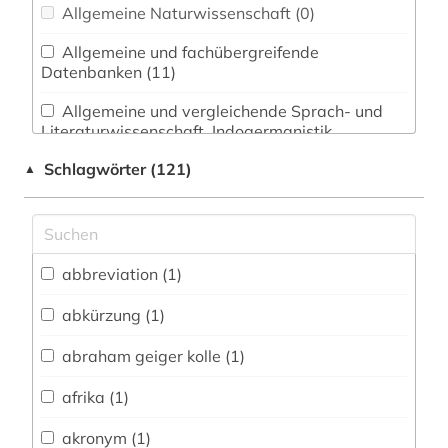
Allgemeine Naturwissenschaft (0)
Allgemeine und fachübergreifende
Datenbanken (11)
Allgemeine und vergleichende Sprach- und
Literaturwissenschaft. Indogermanistik.
Außereuropäische Sprachen und Literaturen (5)
Schlagwörter (121)
▲
Anglistik. Amerikanistik (0)
Archäologie (1)
Architektur, Bauingenieur- und
abbreviation (1)
Vermessungswesen (0)
abkürzung (1)
Biologie, Biotechnologie (1)
abraham geiger kolle (1)
Buch- und Bibliothekswesen,
Informationswissenschaft (4)
afrika (1)
Chemie und Pharmazie (0)
akronym (1)