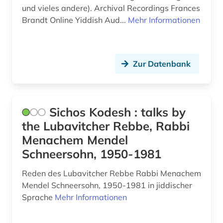
Ostasien (1)
und vieles andere). Archival Recordings Frances
judaistik (54)
Brandt Online Yiddish Aud...
Mehr Informationen
Osteuropa (2)
juden (11)
Ostmitteleuropa (1)
judenfeindschaft (1)
Zur Datenbank
Palaestina (1)
judentum (19)
Polen (2)
judenvernichtung (1)
Sichos Kodesh : talks by
Portugal (1)
jüdische geschichte (2)
the Lubavitcher Rebbe, Rabbi
Rheinland-Pfalz (1)
jüdische kunst (1)
Menachem Mendel
Roemisches Reich (1)
Schneersohn, 1950-1981
jüdische philosophie (1)
Rumänien (1)
Reden des Lubavitcher Rebbe Rabbi Menachem
jüdische presse (1)
Mendel Schneersohn, 1950-1981 in jiddischer
Russland, Sowjetunion (1)
jüdische studien (3)
Sprache
Mehr Informationen
Saarland (1)
kabbalah (1)