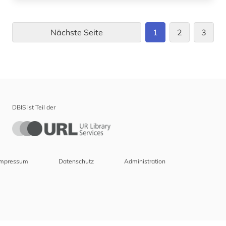
Nächste Seite
1
2
3
DBIS ist Teil der
Impressum
Datenschutz
Administration