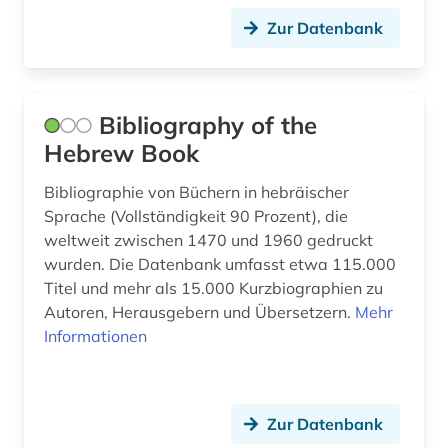
mishnah (1)
Zur Datenbank
musik (3)
nachschlagewerk (1)
Bibliography of the
Hebrew Book
naher osten (1)
Bibliographie von Büchern in hebräischer
nationalbibliografie (1)
Sprache (Vollständigkeit 90 Prozent), die
neuhebräisch (1)
weltweit zwischen 1470 und 1960 gedruckt
wurden. Die Datenbank umfasst etwa 115.000
oral history (1)
Titel und mehr als 15.000 Kurzbiographien zu
Autoren, Herausgebern und Übersetzern.
Mehr
orientalistik (1)
Informationen
ornithologie (1)
ostasien (1)
Zur Datenbank
osteuropa (1)