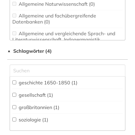
Allgemeine Naturwissenschaft (0)
Allgemeine und fachübergreifende
Datenbanken (0)
Allgemeine und vergleichende Sprach- und
Literaturwissenschaft. Indogermanistik.
Außereuropäische Sprachen und Literaturen (0)
Schlagwörter (4)
▲
Anglistik. Amerikanistik (1)
Archäologie (0)
Architektur, Bauingenieur- und
geschichte 1650-1850 (1)
Vermessungswesen (0)
gesellschaft (1)
Biologie, Biotechnologie (0)
großbritannien (1)
Buch- und Bibliothekswesen,
Informationswissenschaft (0)
soziologie (1)
Chemie und Pharmazie (0)