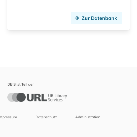
Zur Datenbank
DBIS ist Teil der
Impressum
Datenschutz
Administration