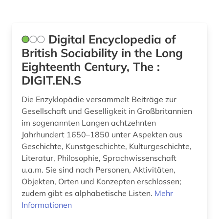
Technik (0)
Theologie und Religionswissenschaften (0)
Digital Encyclopedia of
Werkstoffwissenschaften und
British Sociability in the Long
Fertigungstechnik (0)
Eighteenth Century, The :
DIGIT.EN.S
Wirtschaftswissenschaften (0)
Wissenschaftskunde, Forschung, Hochschul-,
Die Enzyklopädie versammelt Beiträge zur
Museumswesen (0)
Gesellschaft und Geselligkeit in Großbritannien
im sogenannten Langen achtzehnten
Jahrhundert 1650–1850 unter Aspekten aus
Geschichte, Kunstgeschichte, Kulturgeschichte,
Literatur, Philosophie, Sprachwissenschaft
u.a.m. Sie sind nach Personen, Aktivitäten,
Objekten, Orten und Konzepten erschlossen;
zudem gibt es alphabetische Listen.
Mehr
Informationen