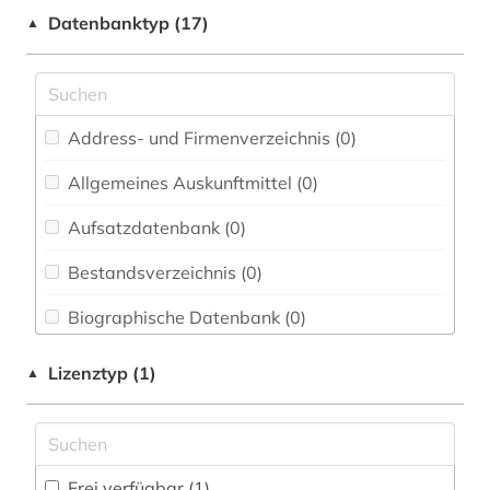
Datenbanktyp (17)
▲
Elektrotechnik, Elektronik, Nachrichtentechnik
(0)
Energietechnik (0)
Ethnologie (0)
Address- und Firmenverzeichnis (0
)
Geographie (0)
Allgemeines Auskunftmittel (0
)
Aufsatzdatenbank (0
Geowissenschaften (0)
)
Germanistik. Niederlandistik. Skandinavistik
Bestandsverzeichnis (0
)
(0)
Biographische Datenbank (0
)
Geschichte (1)
Buchhandelsverzeichnis (0
)
Lizenztyp (1)
▲
Geschichte der Pädagogik und des
Bildungswesens (0)
Disziplinäre Forschungsdatenrepositorien (0
)
Gesundheitswissenschaften (0)
Disziplinäre Repositorien (0
)
Frei verfügbar (1)