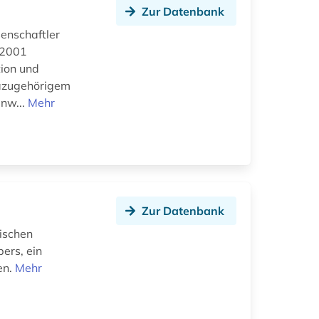
Zur Datenbank
senschaftler
 2001
tion und
 dazugehörigem
inw...
Mehr
Zur Datenbank
mischen
ers, ein
en.
Mehr