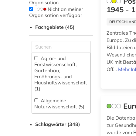
Pos
Organisation
1945 - 
Nicht an meiner
Organisation verfügbar
DEUTSCHLANDW
Fachgebiete (45)
▲
Zentrales Th
Europa. Zu 
Bilddateien 
Wesentlichen
Agrar- und
UK mit Bestä
Forstwissenschaft,
Off...
Mehr In
Gartenbau,
Ernährungs- und
Haushaltswissenschaft
(1)
Allgemeine
Eur
Naturwissenschaft (5)
Die Datenban
Allgemeine und
Schlagwörter (348)
fachübergreifende
▲
zur Gesundhe
Datenbanken (28)
wurde vom Re