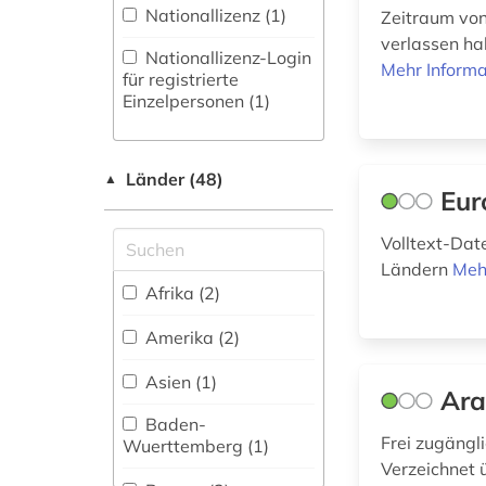
bildungssystem (1)
(0)
Nationallizenz (1)
Zeitraum von
verlassen ha
bildungswesen (1)
Philosophie (1)
Nationallizenz-Login
Mehr Informa
für registrierte
biographie (3)
Physik (1)
Einzelpersonen (1)
brauchtum (1)
Politologie (22)
Länder (48)
buchhandel (1)
▲
Psychologie (1)
Eur
burg (1)
Rechtswissenschaft
Volltext-Dat
(28)
cd-rom (1)
Ländern
Meh
Romanistik (5)
Afrika (2)
chemie (2)
Slavistik (1)
Amerika (2)
chemische industrie
(2)
Soziologie (13)
Asien (1)
Ar
chemisches produkt
Sport (0)
Baden-
(1)
Frei zugängl
Wuerttemberg (1)
Technik (7)
Verzeichnet 
china (2)