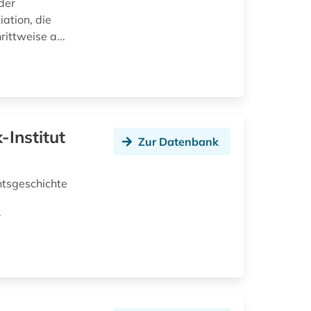
der
ation, die
ittweise a...
-Institut
Zur Datenbank
htsgeschichte
r