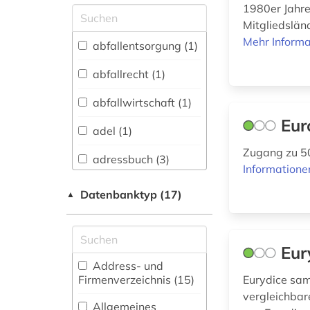
1980er Jahre
Allgemeine und
Mitgliedsländ
vergleichende Sprach-
Mehr Informa
und
abfallentsorgung (1)
Literaturwissenschaft.
Indogermanistik.
abfallrecht (1)
Außereuropäische
Sprachen und
abfallwirtschaft (1)
Literaturen (6)
Eur
adel (1)
Anglistik.
Amerikanistik (3)
Zugang zu 5
adressbuch (3)
Informatione
Archäologie (0)
adressverzeichnis
Datenbanktyp (17)
▲
(3)
Architektur,
Bauingenieur- und
afrika (5)
Vermessungswesen (4)
Eur
alf laila wa-laila (1)
Biologie,
Address- und
Biotechnologie (6)
Firmenverzeichnis (15
)
Eurydice samm
altes buch (2)
vergleichbar
Buch- und
Allgemeines