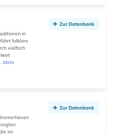
Zur Datenbank
ditionen in
ührt folklore
ch vielfach
hkeit
..
Mehr
Zur Datenbank
 Bremerhaven
inigten
die im