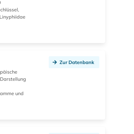
0
chlüssel,
 Linyphiidae
Zur Datenbank
opäische
 Darstellung
gramme und