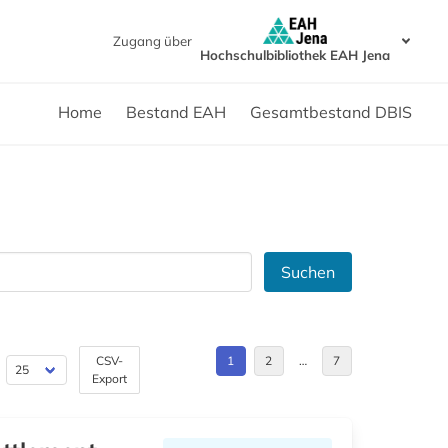
Zugang über
Hochschulbibliothek EAH Jena
Home
Bestand EAH
Gesamtbestand DBIS
Suchen
CSV-
1
2
…
7
Export