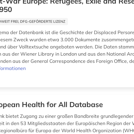
t-War Europe: Refugees, Exile and Res
1950
EIT FREI, DFG-GEFÖRDERTE LIZENZ
ema der Datenbank ist die Geschichte der Displaced Persons
diesem Zweck wurden etwa 3.000 Dokumente zusammengetra
und über Volltextsuche angeboten werden. Die Daten stam
 aus der Wiener Library in London und aus den National Arc
nden aus der General Correspondence des Foreign Office, d
formationen
opean Health for All Database
k bietet Zugang zu einer großen Bandbreite grundlegender 
it in den 53 Mitgliedsstaaten der Europäischen Region der
gionalbüro für Europa der World Health Organization (WHO