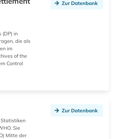
ettlement
Zur Datenbank
 (DP) in
gen, die als
men im
hives of the
em Control
Zur Datenbank
Statistiken
 WHO. Sie
) Mitte der