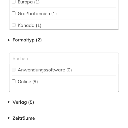
Europa (1)
Pädagogik (0)
integration (1)
Großbritannien (1)
Patentdatenbanken (0)
kanada (1)
Kanada (1)
Philosophie (0)
karibik (1)
Mittelamerika (1)
Formaltyp (2)
▲
Physik (0)
kirchenbuch (1)
Niederlande (2)
Politologie (4)
kolonialismus (1)
Schweden (1)
Psychologie (0)
lateinamerika (1)
Anwendungssoftware (0
)
Suedamerika (1)
Rechtswissenschaft (2)
migration (4)
Online (9
)
USA (4)
Romanistik (0)
migrationspolitik (1)
Slavistik (0)
Verlag (5)
▼
mittelamerika (1)
Soziologie (4)
nachlassprotokoll (1)
Zeiträume
▼
Sport (0)
niederlande (2)