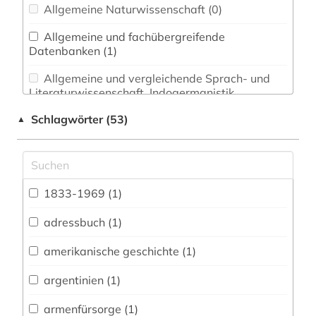
Allgemeine Naturwissenschaft (0)
Allgemeine und fachübergreifende
Datenbanken (1)
Allgemeine und vergleichende Sprach- und
Literaturwissenschaft. Indogermanistik.
Außereuropäische Sprachen und Literaturen (0)
Schlagwörter (53)
▲
Anglistik. Amerikanistik (2)
Archäologie (0)
Architektur, Bauingenieur- und
1833-1969 (1)
Vermessungswesen (0)
adressbuch (1)
Biologie, Biotechnologie (0)
amerikanische geschichte (1)
Buch- und Bibliothekswesen,
Informationswissenschaft (0)
argentinien (1)
Chemie und Pharmazie (0)
armenfürsorge (1)