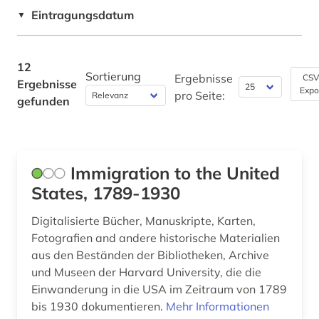
Eintragungsdatum
Technik (0)
▼
ostindien (1)
Theologie und Religionswissenschaften (0)
panama (1)
12
Werkstoffwissenschaften und
Sortierung
Ergebnisse
CSV
Ergebnisse
politik (1)
Fertigungstechnik (0)
Expo
pro Seite:
gefunden
quelle (1)
Wirtschaftswissenschaften (1)
Wissenschaftskunde, Forschung, Hochschul-,
regionale mobilität (1)
Museumswesen (0)
Immigration to the United
saint croix (1)
States, 1789-1930
schweden (1)
Digitalisierte Bücher, Manuskripte, Karten,
sklaverei (1)
Fotografien and andere historische Materialien
aus den Beständen der Bibliotheken, Archive
südamerika (1)
und Museen der Harvard University, die die
Einwanderung in die USA im Zeitraum von 1789
teilhabe (1)
bis 1930 dokumentieren.
Mehr Informationen