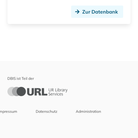
Zur Datenbank
DBIS ist Teil der
Impressum
Datenschutz
Administration