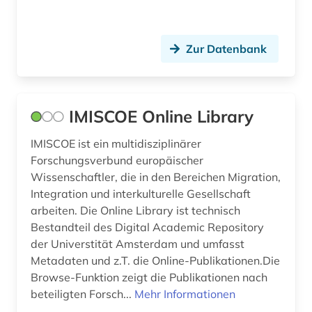
usa (3)
verwaltungswissenschaft (1)
Zur Datenbank
verzeichnis (1)
volkszählung (1)
IMISCOE Online Library
zuwanderung (1)
IMISCOE ist ein multidisziplinärer
Forschungsverbund europäischer
Wissenschaftler, die in den Bereichen Migration,
Integration und interkulturelle Gesellschaft
arbeiten. Die Online Library ist technisch
Bestandteil des Digital Academic Repository
der Universtität Amsterdam und umfasst
Metadaten und z.T. die Online-Publikationen.Die
Browse-Funktion zeigt die Publikationen nach
beteiligten Forsch...
Mehr Informationen