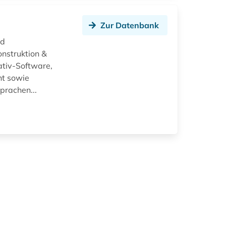
Zur Datenbank
nd
nstruktion &
ativ-Software,
nt sowie
prachen...