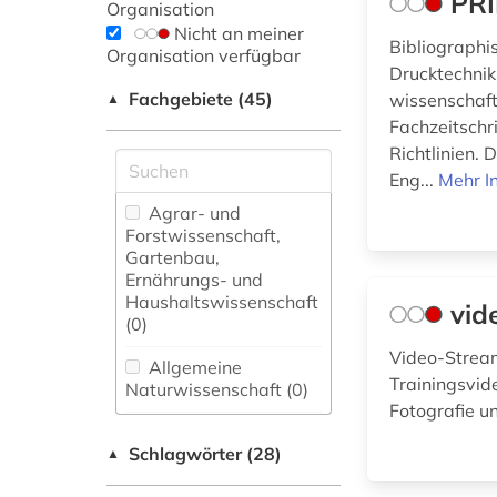
PRI
Organisation
Nicht an meiner
Bibliographi
Organisation verfügbar
Drucktechnik
Fachgebiete (45)
wissenschaft
▲
Fachzeitschr
Richtlinien. 
Eng...
Mehr I
Agrar- und
Forstwissenschaft,
Gartenbau,
Ernährungs- und
Haushaltswissenschaft
vid
(0)
Video-Stream
Allgemeine
Trainingsvide
Naturwissenschaft (0)
Fotografie 
Allgemeine und
Schlagwörter (28)
fachübergreifende
▲
Datenbanken (2)