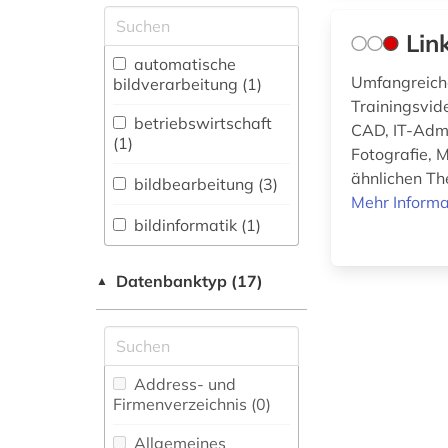
Allgemeine und
Lin
vergleichende Sprach-
und
automatische
Literaturwissenschaft.
Umfangreiche
bildverarbeitung (1)
Indogermanistik.
Trainingsvid
Außereuropäische
betriebswirtschaft
CAD, IT-Admi
Sprachen und
(1)
Fotografie, 
Literaturen (0)
ähnlichen Th
bildbearbeitung (3)
Anglistik.
Mehr Informa
Amerikanistik (0)
bildinformatik (1)
Archäologie (0)
bildung (2)
Datenbanktyp (17)
▲
Architektur,
bildverarbeitung (1)
Bauingenieur- und
Vermessungswesen (2)
business (1)
Biologie,
Address- und
chemie (2)
Biotechnologie (0)
Firmenverzeichnis (0
)
digitale
Buch- und
Allgemeines