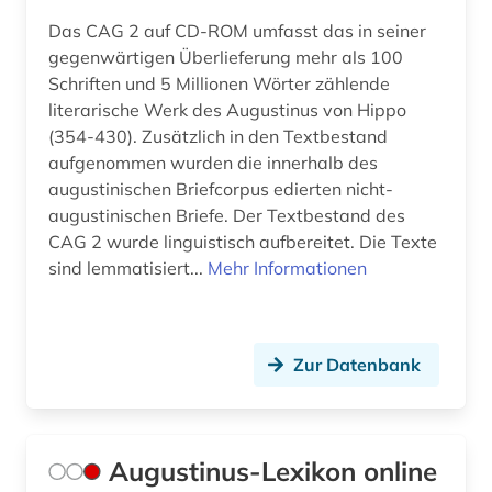
Pädagogik (0)
Das CAG 2 auf CD-ROM umfasst das in seiner
gegenwärtigen Überlieferung mehr als 100
Patentdatenbanken (0)
Schriften und 5 Millionen Wörter zählende
literarische Werk des Augustinus von Hippo
Philosophie (2)
(354-430). Zusätzlich in den Textbestand
Physik (0)
aufgenommen wurden die innerhalb des
augustinischen Briefcorpus edierten nicht-
Politologie (0)
augustinischen Briefe. Der Textbestand des
CAG 2 wurde linguistisch aufbereitet. Die Texte
Psychologie (0)
sind lemmatisiert...
Mehr Informationen
Rechtswissenschaft (0)
Romanistik (0)
Zur Datenbank
Slavistik (0)
Soziologie (0)
Augustinus-Lexikon online
Sport (0)