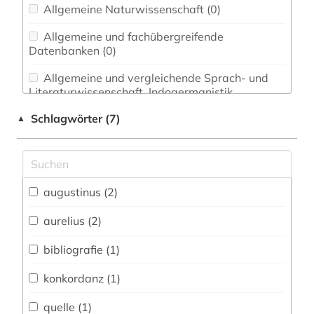
Allgemeine Naturwissenschaft (0)
Allgemeine und fachübergreifende
Datenbanken (0)
Allgemeine und vergleichende Sprach- und
Literaturwissenschaft. Indogermanistik.
Außereuropäische Sprachen und Literaturen (0)
Schlagwörter (7)
▲
Anglistik. Amerikanistik (0)
Archäologie (0)
Architektur, Bauingenieur- und
augustinus (2)
Vermessungswesen (0)
aurelius (2)
Biologie, Biotechnologie (0)
bibliografie (1)
Buch- und Bibliothekswesen,
Informationswissenschaft (0)
konkordanz (1)
Chemie und Pharmazie (0)
quelle (1)