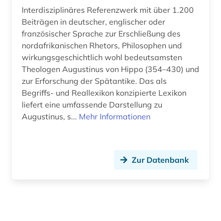
Interdisziplinäres Referenzwerk mit über 1.200
Technik (0)
Beiträgen in deutscher, englischer oder
Theologie und Religionswissenschaften (2)
französischer Sprache zur Erschließung des
nordafrikanischen Rhetors, Philosophen und
Werkstoffwissenschaften und
wirkungsgeschichtlich wohl bedeutsamsten
Fertigungstechnik (0)
Theologen Augustinus von Hippo (354–430) und
Wirtschaftswissenschaften (0)
zur Erforschung der Spätantike. Das als
Begriffs- und Reallexikon konzipierte Lexikon
Wissenschaftskunde, Forschung, Hochschul-,
liefert eine umfassende Darstellung zu
Museumswesen (0)
Augustinus, s...
Mehr Informationen
Zur Datenbank