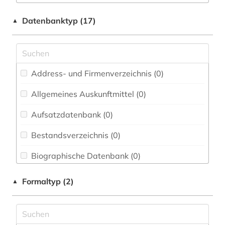
Elektrotechnik, Elektronik, Nachrichtentechnik
werkausgabe (1)
Datenbanktyp (17)
▲
(0)
wörterbuch (1)
Energietechnik (0)
Ethnologie (0)
Address- und Firmenverzeichnis (0
)
Geographie (0)
Allgemeines Auskunftmittel (0
)
Geowissenschaften (0)
Aufsatzdatenbank (0
)
Germanistik. Niederlandistik. Skandinavistik
(0)
Bestandsverzeichnis (0
)
Geschichte (1)
Biographische Datenbank (0
)
Geschichte der Pädagogik und des
Buchhandelsverzeichnis (0
)
Formaltyp (2)
▲
Bildungswesens (0)
Disziplinäre Forschungsdatenrepositorien (0
)
Gesundheitswissenschaften (0)
Disziplinäre Repositorien (0
)