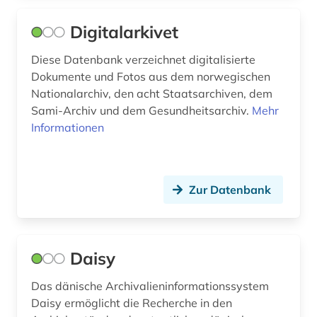
rgvia (1)
Digitalarkivet
russland (8)
Diese Datenbank verzeichnet digitalisierte
sammlung (1)
Dokumente und Fotos aus dem norwegischen
sankt gallen (1)
Nationalarchiv, den acht Staatsarchiven, dem
Sami-Archiv und dem Gesundheitsarchiv.
Mehr
schloss (1)
Informationen
schulenburg <familie> (1)
schweden (7)
Zur Datenbank
schweiz (1)
sezessionskrieg &lt;1861-1865&gt; (1)
Daisy
siebzehnter juni (1)
Das dänische Archivalieninformationssystem
slawistik (1)
Daisy ermöglicht die Recherche in den