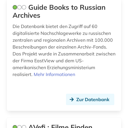
Guide Books to Russian
komintern (1)
Archives
kommunismus (1)
Die Datenbank bietet den Zugriff auf 60
digitalisierte Nachschlagewerke zu russischen
kommunistische partei (1)
zentralen und regionalen Archiven mit 100.000
komposition (1)
Beschreibungen der einzelnen Archiv-Fonds.
Das Projekt wurde in Zusammenarbeit zwischen
kriegsgeschichte (1)
der Firma EastView und dem US-
amerikanischen Erziehungsministerium
kultur (1)
realisiert.
Mehr Informationen
kulturerbe (1)
kulturwissenschaften (1)
Zur Datenbank
kunst (1)
kunstgeschichte (1)
AVefi : Filme Finden,
landeskunde (1)