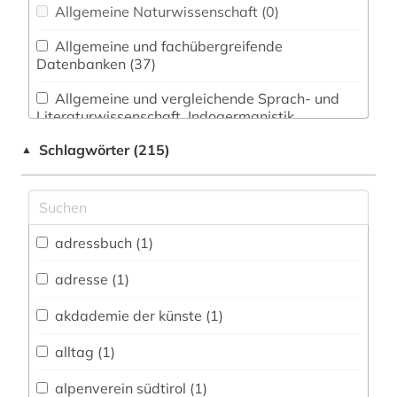
Allgemeine Naturwissenschaft (0)
Allgemeine und fachübergreifende
Datenbanken (37)
Allgemeine und vergleichende Sprach- und
Literaturwissenschaft. Indogermanistik.
Außereuropäische Sprachen und Literaturen (2)
Schlagwörter (215)
▲
Anglistik. Amerikanistik (1)
Archäologie (1)
Architektur, Bauingenieur- und
adressbuch (1)
Vermessungswesen (1)
adresse (1)
Biologie, Biotechnologie (0)
akdademie der künste (1)
Buch- und Bibliothekswesen,
Informationswissenschaft (23)
alltag (1)
Chemie und Pharmazie (0)
alpenverein südtirol (1)