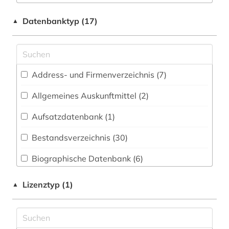
Elektrotechnik, Elektronik, Nachrichtentechnik
anglo-amerikanische beziehungen (1)
Datenbanktyp (17)
▲
(0)
arabisch (1)
Energietechnik (0)
architektur (1)
Ethnologie (1)
Address- und Firmenverzeichnis (7
)
archiv (91)
Geographie (1)
Allgemeines Auskunftmittel (2
)
archiv für kindertexte eva maria kohl (1)
Geowissenschaften (0)
Aufsatzdatenbank (1
)
archivalien (1)
Germanistik. Niederlandistik. Skandinavistik
(3)
Bestandsverzeichnis (30
)
archivkunde (2)
Geschichte (60)
Biographische Datenbank (6
)
archäologie (1)
Geschichte der Pädagogik und des
Buchhandelsverzeichnis (0
)
ausbildung (1)
Lizenztyp (1)
▲
Bildungswesens (0)
Disziplinäre Forschungsdatenrepositorien (0
)
baden-württemberg (3)
Gesundheitswissenschaften (0)
Disziplinäre Repositorien (0
)
bamberg (1)