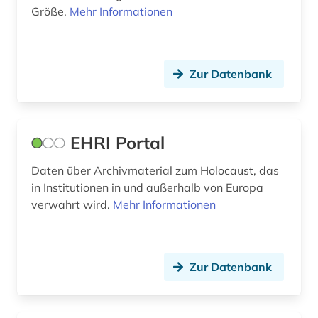
Größe.
Mehr Informationen
inventar (3)
judenvernichtung (1)
Zur Datenbank
jüdische studien (1)
katalog (1)
EHRI Portal
katholische kirche (1)
kenia (1)
Daten über Archivmaterial zum Holocaust, das
in Institutionen in und außerhalb von Europa
kinderliteratur (1)
verwahrt wird.
Mehr Informationen
kirchenarchiv (1)
kirchenbuch (1)
Zur Datenbank
kolonialismus (1)
kolonie (1)