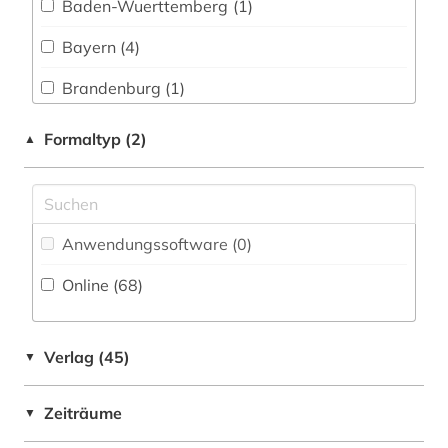
Baden-Wuerttemberg (1)
Pädagogik (1)
chemie (1)
Bayern (4)
Patentdatenbanken (0)
chronik (1)
Brandenburg (1)
Philosophie (0)
company london (1)
Daenemark (1)
Formaltyp (2)
▲
Physik (0)
corona (1)
Deutschland (12)
Politologie (6)
coronarchiv (1)
Deutschland (DDR) (3)
Psychologie (0)
darstellende kunst (1)
Anwendungssoftware (0
)
Europa (3)
Rechtswissenschaft (0)
daten (1)
Online (68
)
Finnland (2)
Romanistik (1)
ddr (1)
Frankreich (1)
Slavistik (5)
Verlag (45)
▼
denkmalschutz (1)
Großbritannien (3)
Soziologie (0)
design (1)
Zeiträume
▼
Hessen (1)
Sport (1)
deutsche bundesbank (1)