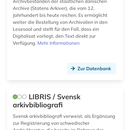
Archivbeständen der staatlichen dänischen
sowjetunion (7)
Archive (Statens Arkiver), die vom 12.
soziale gerechtigkeit (1)
Jahrhundert bis heute reichen. Es ermöglicht
weiter die Bestellung von Archivalien in den
sozialgeschichte (1)
Lesesaal und stellt für den Fall, dass ein
Digitalisat vorliegt, den Text direkt zur
sozialismus (1)
Verfügung.
Mehr Informationen
sozialistische einheitspartei deutschlands (1)
spanien (2)
Zur Datenbank
spanisches sprachgebiet (1)
sprache (1)
LIBRIS / Svensk
stadtarchiv vadiana (1)
arkivbibliografi
stationers' (1)
Svensk arkivbibliografi verweist, als Ergänzung
symphonieorchester (1)
zur Registrierung von schwedischer