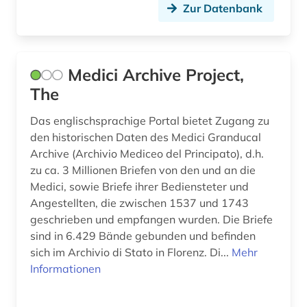
findbuch (1)
Zur Datenbank
findmittel (2)
finnland (2)
Medici Archive Project,
forschung (1)
The
forschungseinrichtung (1)
Das englischsprachige Portal bietet Zugang zu
den historischen Daten des Medici Granducal
forschungsinstitut (1)
Archive (Archivio Mediceo del Principato), d.h.
zu ca. 3 Millionen Briefen von den und an die
fotografie (2)
Medici, sowie Briefe ihrer Bediensteter und
freier deutscher gewerkschaftsbund (1)
Angestellten, die zwischen 1537 und 1743
geschrieben und empfangen wurden. Die Briefe
gedächtnis (2)
sind in 6.429 Bände gebunden und befinden
sich im Archivio di Stato in Florenz. Di...
Mehr
genealogie (1)
Informationen
gesamtausgabe (1)