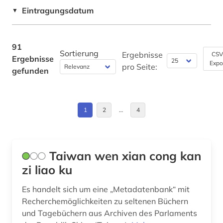
Italien (2)
Eintragungsdatum
Technik (0)
▼
deutscher alpenverein (1)
Jugoslawien (1)
Theologie und Religionswissenschaften (2)
deutschland (5)
Kanada (1)
91
Werkstoffwissenschaften und
Sortierung
Ergebnisse
CSV
Ergebnisse
Fertigungstechnik (0)
deutschland (ddr) (1)
Expo
Norwegen (1)
pro Seite:
gefunden
dialekt (1)
Wirtschaftswissenschaften (4)
Oesterreich (6)
Wissenschaftskunde, Forschung, Hochschul-,
digitalisat (3)
Ostasien (1)
Museumswesen (7)
1
2
…
4
digitalisierung (2)
Osteuropa (3)
dpa (1)
Polen (1)
Taiwan wen xian cong kan
dänemark (1)
zi liao ku
Portugal (1)
elektronische bibliothek (1)
Rheinland-Pfalz (1)
Es handelt sich um eine „Metadatenbank“ mit
Recherchemöglichkeiten zu seltenen Büchern
elektronische ressource (3)
Russland, Sowjetunion (10)
und Tagebüchern aus Archiven des Parlaments