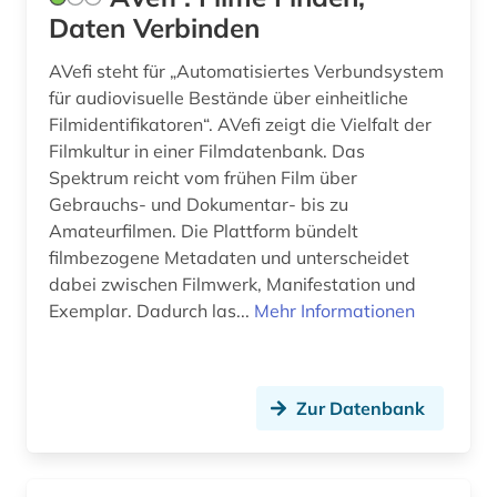
Daten Verbinden
lehrmittel (1)
AVefi steht für „Automatisiertes Verbundsystem
linguistik (1)
für audiovisuelle Bestände über einheitliche
Filmidentifikatoren“. AVefi zeigt die Vielfalt der
literatur (2)
Filmkultur in einer Filmdatenbank. Das
Spektrum reicht vom frühen Film über
literaturnaja gazeta (2)
Gebrauchs- und Dokumentar- bis zu
literaturwissenschaft (1)
Amateurfilmen. Die Plattform bündelt
filmbezogene Metadaten und unterscheidet
masaryk, tomáš garrigue | politiker;
dabei zwischen Filmwerk, Manifestation und
abgeordneter; hochschullehrer; soziologe;
Exemplar. Dadurch las...
Mehr Informationen
historiker; philosoph; staatspräsident (1)
medici (1)
medienkunst (1)
Zur Datenbank
medienwissenschaft (2)
menschenrecht (1)