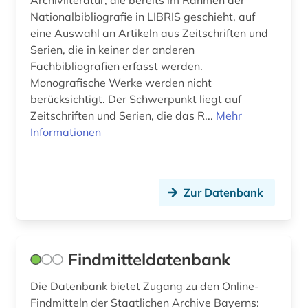
Archivliteratur, die bereits im Rahmen der
südasien (1)
Nationalbibliografie in LIBRIS geschieht, auf
eine Auswahl an Artikeln aus Zeitschriften und
taiwan (1)
Serien, die in keiner der anderen
telekommunikation (1)
Fachbibliografien erfasst werden.
Monografische Werke werden nicht
thüringen (1)
berücksichtigt. Der Schwerpunkt liegt auf
Zeitschriften und Serien, die das R...
Mehr
tonaufnahme (2)
Informationen
trier (1)
ungarn (1)
Zur Datenbank
united kingdom (1)
universität (1)
Findmitteldatenbank
urkunde (1)
Die Datenbank bietet Zugang zu den Online-
usa (2)
Findmitteln der Staatlichen Archive Bayerns: