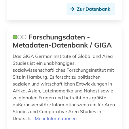
Zur Datenbank
zeitung (4)
zentralasien (3)
zugvögel (1)
Forschungsdaten -
Metadaten-Datenbank / GIGA
ägypten (1)
Das GIGA German Institute of Global and Area
öffentlicher haushalt (1)
Studies ist ein unabhängiges,
ökonomie (1)
sozialwissenschaftliches Forschungsinstitut mit
Sitz in Hamburg. Es forscht zu politischen,
sozialen und wirtschaftlichen Entwicklungen in
Afrika, Asien, Lateinamerika und Nahost sowie
zu globalen Fragen und betreibt das größte
außeruniversitäre Informationszentrum für Area
Studies und Comparative Area Studies in
Deutsch...
Mehr Informationen