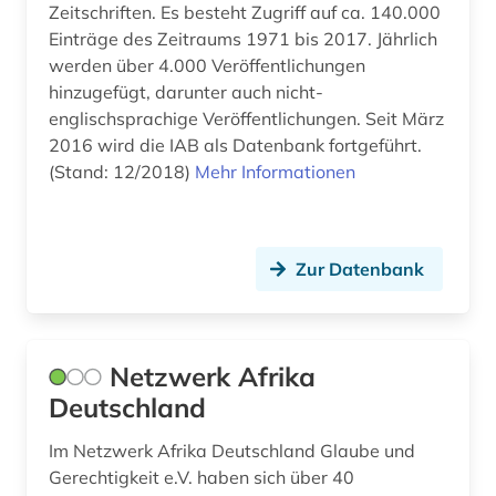
Zeitschriften. Es besteht Zugriff auf ca. 140.000
landeskunde (1)
Einträge des Zeitraums 1971 bis 2017. Jährlich
landwirtschaft (2)
werden über 4.000 Veröffentlichungen
hinzugefügt, darunter auch nicht-
lateinamerika (1)
englischsprachige Veröffentlichungen. Seit März
2016 wird die IAB als Datenbank fortgeführt.
libyen (1)
(Stand: 12/2018)
Mehr Informationen
literatur (1)
louvre (1)
Zur Datenbank
länderkunde (1)
medizin (3)
Netzwerk Afrika
migration (1)
Deutschland
missionarin (1)
Im Netzwerk Afrika Deutschland Glaube und
mittelasien (2)
Gerechtigkeit e.V. haben sich über 40