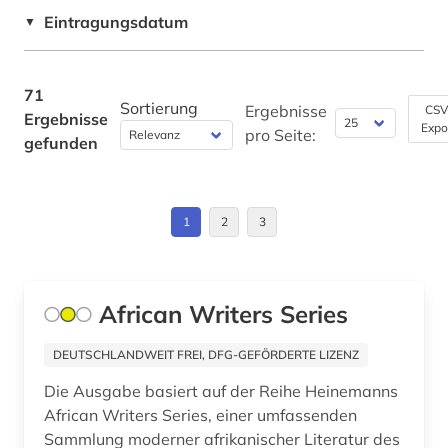
handel (1)
Suedosteuropa (1)
Eintragungsdatum
▼
historische karten (1)
USA (6)
hydrogeologie (2)
71
Sortierung
Ergebnisse
CSV
Ergebnisse
imperialismus (2)
Expo
pro Seite:
gefunden
internationale politik (1)
internationale wirtschaftspolitik (1)
1
2
3
investitionspolitik (1)
iranische sprachen (2)
African Writers Series
iranistik (2)
DEUTSCHLANDWEIT FREI, DFG-GEFÖRDERTE LIZENZ
islam (3)
Die Ausgabe basiert auf der Reihe Heinemanns
African Writers Series, einer umfassenden
islamische architektur (2)
Sammlung moderner afrikanischer Literatur des