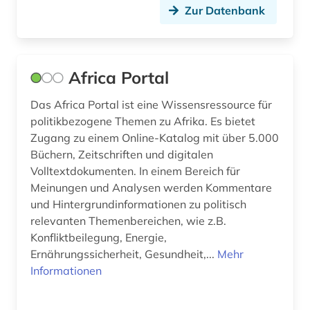
Zur Datenbank
wassergüte (2)
wasserhaushalt (2)
Africa Portal
wasserreserve (2)
Das Africa Portal ist eine Wissensressource für
weltbank (1)
politikbezogene Themen zu Afrika. Es bietet
westasien (2)
Zugang zu einem Online-Katalog mit über 5.000
Büchern, Zeitschriften und digitalen
wirtschaft (2)
Volltextdokumenten. In einem Bereich für
Meinungen und Analysen werden Kommentare
wirtschaftsindikator (1)
und Hintergrundinformationen zu politisch
wirtschaftswissenschaften (2)
relevanten Themenbereichen, wie z.B.
Konfliktbeilegung, Energie,
wörterbuch (1)
Ernährungssicherheit, Gesundheit,...
Mehr
Informationen
wörterbuch (1)
zeitschriftenaufsatz (1)