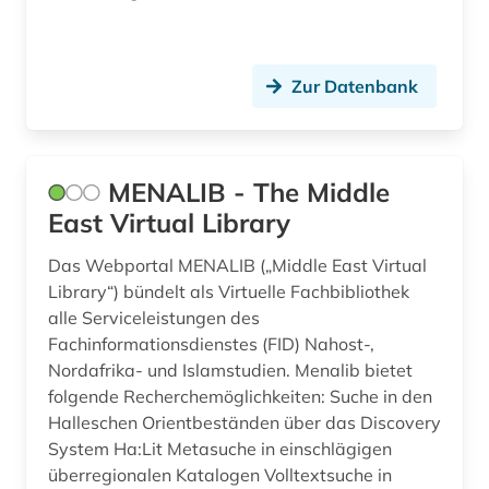
rechtswissenschaften (1)
regionale wirtschaftsintegration (1)
Zur Datenbank
religion (1)
schriftsteller (1)
MENALIB - The Middle
schwarzafrika (2)
East Virtual Library
schwarze (1)
Das Webportal MENALIB („Middle East Virtual
sklavenhandel (1)
Library“) bündelt als Virtuelle Fachbibliothek
alle Serviceleistungen des
sklaverei (1)
Fachinformationsdienstes (FID) Nahost-,
Nordafrika- und Islamstudien. Menalib bietet
somalia (1)
folgende Recherchemöglichkeiten: Suche in den
Halleschen Orientbeständen über das Discovery
sozialer indikator (1)
System Ha:Lit Metasuche in einschlägigen
sozialwissenschaften (1)
überregionalen Katalogen Volltextsuche in