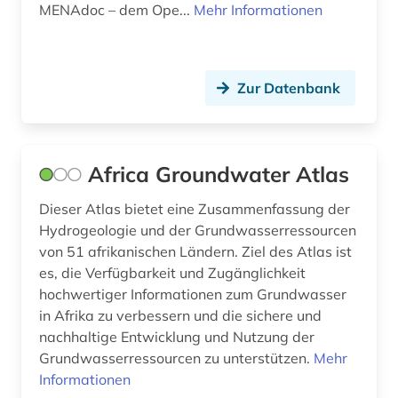
MENAdoc – dem Ope...
Mehr Informationen
statistik (2)
statistische datenbank (1)
Zur Datenbank
steuersystem (1)
subsaharisches afrika (2)
südafrika (2)
Africa Groundwater Atlas
südamerika (2)
Dieser Atlas bietet eine Zusammenfassung der
Hydrogeologie und der Grundwasserressourcen
südasien (3)
von 51 afrikanischen Ländern. Ziel des Atlas ist
es, die Verfügbarkeit und Zugänglichkeit
südostasien (1)
hochwertiger Informationen zum Grundwasser
südosteuropa (1)
in Afrika zu verbessern und die sichere und
nachhaltige Entwicklung und Nutzung der
technik (1)
Grundwasserressourcen zu unterstützen.
Mehr
Informationen
theologie (1)