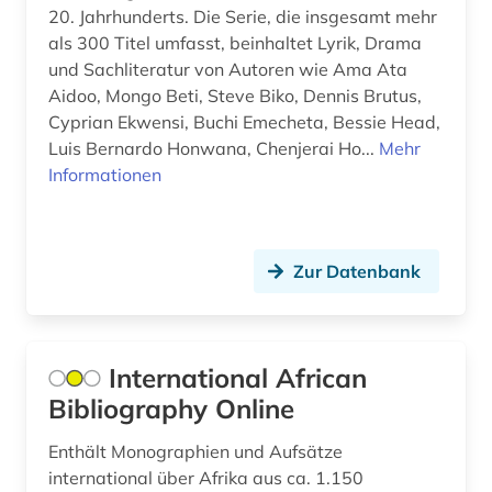
islamische kunst (2)
20. Jahrhunderts. Die Serie, die insgesamt mehr
als 300 Titel umfasst, beinhaltet Lyrik, Drama
islamwissenschaften (2)
und Sachliteratur von Autoren wie Ama Ata
Aidoo, Mongo Beti, Steve Biko, Dennis Brutus,
italien (1)
Cyprian Ekwensi, Buchi Emecheta, Bessie Head,
japan (1)
Luis Bernardo Honwana, Chenjerai Ho...
Mehr
Informationen
judaistik (1)
karibik (3)
Zur Datenbank
klimaänderung (1)
kolonialismus (6)
konflikt (1)
International African
Bibliography Online
kulturerbe (1)
Enthält Monographien und Aufsätze
kunst (1)
international über Afrika aus ca. 1.150