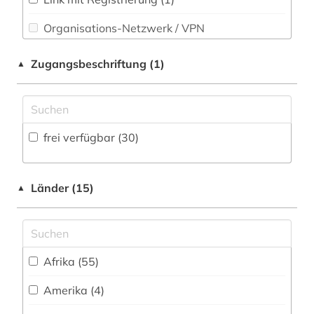
Technik (1)
Organisations-Netzwerk / VPN
forschungsdaten (2)
Theologie und Religionswissenschaften (5)
Shibboleth
frankreich (1)
Zugangsbeschriftung (1)
▲
Werkstoffwissenschaften und
Zugriff vor Ort
frau (1)
Fertigungstechnik (0)
frauenforschung (1)
Wirtschaftswissenschaften (11)
frei verfügbar (30)
Wissenschaftskunde, Forschung, Hochschul-,
geisteswissenschaften (1)
Museumswesen (1)
genderforschung (1)
Länder (15)
▲
geschichte (20)
geschichte 1792-1918 (1)
geschichte 1850-2010 (1)
Afrika (55)
geschichte 1870-1914 (1)
Amerika (4)