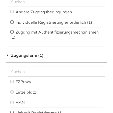
Pädagogik (1)
entwicklungspolitik (2)
Andere Zugangsbedingungen
Patentdatenbanken (0)
enzyklopädie (4)
Individuelle Registrierung erforderlich (1)
Philosophie (2)
eritrea (1)
Zugang mit Authentifizierungsmechanismen
Physik (0)
(1)
ernährung (1)
Politologie (14)
europa (5)
Zugangsform (1)
▲
Psychologie (0)
feminismus (1)
Rechtswissenschaft (1)
fid darstellende kunst (1)
Romanistik (0)
EZProxy
fid lateinamerika (2)
Slavistik (0)
Einzelplatz
fid nahost-, nordafrika- und islamstudien (1)
Soziologie (9)
HAN
firma (1)
Sport (0)
flucht (1)
Link mit Registrierung (1)