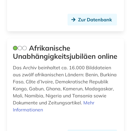
tropen (1)
turkologie (2)
Zur Datenbank
turkspra (1)
turksprachen (1)
Afrikanische
Unabhängigkeitsjubiläen online
uganda (1)
Das Archiv beinhaltet ca. 16.000 Bilddateien
unabhängigkeitsbewegung (1)
aus zwölf afrikanischen Ländern: Benin, Burkina
unternehmen (1)
Faso, Côte d’Ivoire, Demokratische Republik
Kongo, Gabun, Ghana, Kamerun, Madagaskar,
usa (6)
Mali, Namibia, Nigeria und Tansania sowie
Dokumente und Zeitungsartikel.
Mehr
verlagswesen (1)
Informationen
verzeichnis (1)
vogelzug (1)