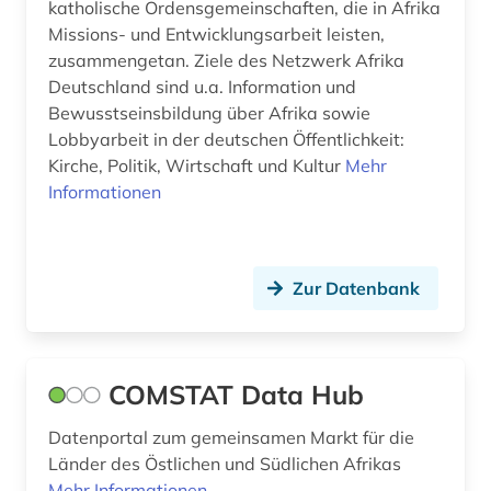
katholische Ordensgemeinschaften, die in Afrika
mittlerer osten (1)
Missions- und Entwicklungsarbeit leisten,
zusammengetan. Ziele des Netzwerk Afrika
mythologie (1)
Deutschland sind u.a. Information und
naher osten (5)
Bewusstseinsbildung über Afrika sowie
Lobbyarbeit in der deutschen Öffentlichkeit:
nordamerika (1)
Kirche, Politik, Wirtschaft und Kultur
Mehr
Informationen
nutzpflanzen (1)
online-publikation (1)
open access (1)
Zur Datenbank
oral history (1)
orientalistik (3)
COMSTAT Data Hub
ost-west-konflik (1)
Datenportal zum gemeinsamen Markt für die
Länder des Östlichen und Südlichen Afrikas
ostasien (2)
Mehr Informationen