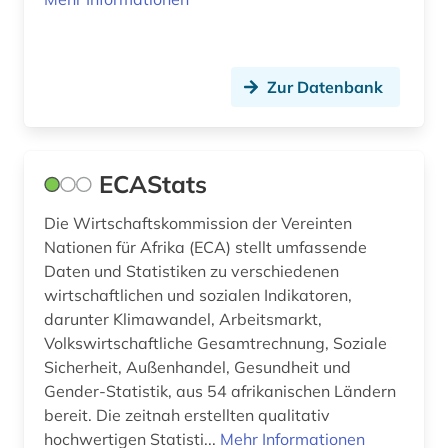
osteuropa (1)
ozeanien (1)
Zur Datenbank
paris (1)
pharmazie (2)
ECAStats
philosophie (1)
politik (6)
Die Wirtschaftskommission der Vereinten
Nationen für Afrika (ECA) stellt umfassende
portolan (1)
Daten und Statistiken zu verschiedenen
wirtschaftlichen und sozialen Indikatoren,
portugal (1)
darunter Klimawandel, Arbeitsmarkt,
Volkswirtschaftliche Gesamtrechnung, Soziale
preprint (1)
Sicherheit, Außenhandel, Gesundheit und
pädagogik (1)
Gender-Statistik, aus 54 afrikanischen Ländern
bereit. Die zeitnah erstellten qualitativ
quelle (4)
hochwertigen Statisti...
Mehr Informationen