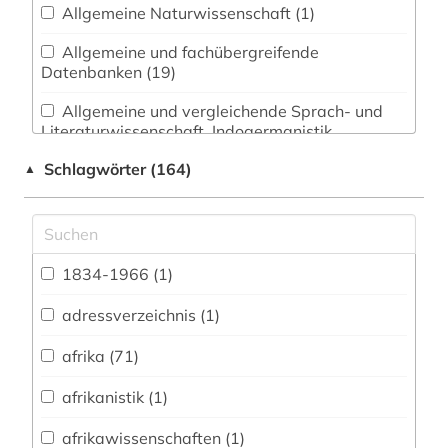
Allgemeine Naturwissenschaft (1)
Allgemeine und fachübergreifende
Datenbanken (19)
Allgemeine und vergleichende Sprach- und
Literaturwissenschaft. Indogermanistik.
Außereuropäische Sprachen und Literaturen (7)
Schlagwörter (164)
▲
Anglistik. Amerikanistik (6)
Archäologie (0)
Architektur, Bauingenieur- und
1834-1966 (1)
Vermessungswesen (0)
adressverzeichnis (1)
Biologie, Biotechnologie (2)
afrika (71)
Buch- und Bibliothekswesen,
Informationswissenschaft (1)
afrikanistik (1)
Chemie und Pharmazie (1)
afrikawissenschaften (1)