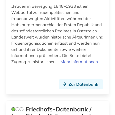
faksimile (1)
„Frauen in Bewegung 1848–1938 ist ein
familienforschung (1)
Webportal zu frauenpolitischen und
frauenbewegten Aktivitäten während der
feminismus (3)
Habsburgermonarchie, der Ersten Republik und
des ständestaatlichen Regimes in Österreich.
feuilleton (1)
Landesweit wurden historische AkteurInnen und
Frauenorganisationen erfasst und werden nun
film (3)
anhand ihrer Dokumente sowie weiterer
filmplakate (1)
Informationen präsentiert. Die Seite bietet
Zugang zu historischen ...
Mehr Informationen
filmschaffender (1)
filmwissenschaft (1)
Zur Datenbank
filmzeitschrift (1)
finanzinformation (1)
findbuch (1)
Friedhofs-Datenbank /