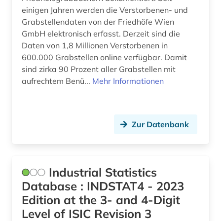
Nordamerika (2)
einigen Jahren werden die Verstorbenen- und
biographie (12)
Grabstellendaten von der Friedhöfe Wien
Nordrhein-Westfalen (1)
biographie 1750-1850 (1)
GmbH elektronisch erfasst. Derzeit sind die
Daten von 1,8 Millionen Verstorbenen in
Norwegen (3)
biographie 1815-1950 (1)
600.000 Grabstellen online verfügbar. Damit
sind zirka 90 Prozent aller Grabstellen mit
Osmanisches Reich (1)
biographie 1815-2005 (1)
aufrechtem Benü...
Mehr Informationen
Ostasien (2)
bisexualität (1)
Osteuropa (6)
bodenkunde (1)
Zur Datenbank
Ostmitteleuropa (2)
bodensee-gebiet (1)
Palaestina (1)
bosnien und herzegowina (1)
Industrial Statistics
Polen (16)
bosnien-herzegowina (1)
Database : INDSTAT4 - 2023
Portugal (3)
brahms, johannes | komponist; pianist (1)
Edition at the 3- and 4-Digit
Level of ISIC Revision 3
Rheinland-Pfalz (2)
brahms-institut (1)