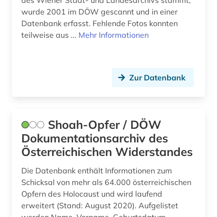
des Wiener Stadt- und Landesarchivs stammt,
homosexualität (2)
wurde 2001 im DÖW gescannt und in einer
Datenbank erfasst. Fehlende Fotos konnten
höchstgerichtsentscheidungen (1)
teilweise aus ...
Mehr Informationen
höfling (1)
iberoromanistik (1)
Zur Datenbank
iec normen (1)
industrieproduktion (1)
Shoah-Opfer / DÖW
information (1)
Dokumentationsarchiv des
ingenieurbau (1)
Österreichischen Widerstandes
inhaltsverzeichnis (1)
Die Datenbank enthält Informationen zum
Schicksal von mehr als 64.000 österreichischen
inkunabel (1)
Opfern des Holocaust und wird laufend
innenpolitik (1)
erweitert (Stand: August 2020). Aufgelistet