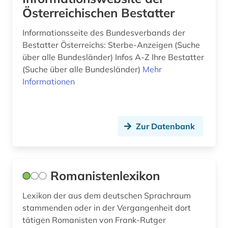
Österreichischen Bestatter
dokumentation (1)
Informationsseite des Bundesverbands der
drittes reich (5)
Bestatter Österreichs: Sterbe-Anzeigen (Suche
über alle Bundesländer) Infos A-Z Ihre Bestatter
dziga (1)
(Suche über alle Bundesländer)
Mehr
Informationen
einkommensbericht (1)
eisenbahn (1)
elektrizität (1)
Zur Datenbank
elektrizitätsmarkt (1)
elektronische bibliothek (1)
Romanistenlexikon
elektronische zeitung (1)
Lexikon der aus dem deutschen Sprachraum
elektronisches buch (1)
stammenden oder in der Vergangenheit dort
tätigen Romanisten von Frank-Rutger