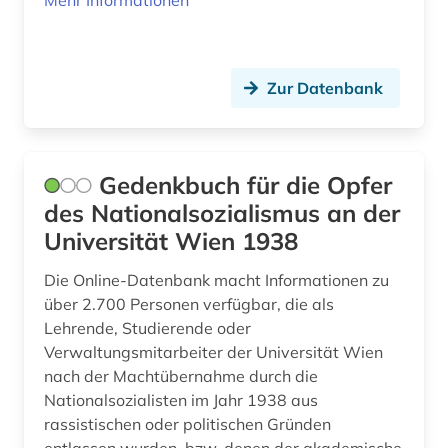
Mehr Informationen
grafik (2)
graphik (1)
Zur Datenbank
graz (1)
grossbetrieb (1)
großbetrieb (1)
Gedenkbuch für die Opfer
des Nationalsozialismus an der
großbritannien (1)
Universität Wien 1938
grundbuch (1)
Die Online-Datenbank macht Informationen zu
habsburger (2)
über 2.700 Personen verfügbar, die als
Lehrende, Studierende oder
habsburgerdynastie (1)
Verwaltungsmitarbeiter der Universität Wien
nach der Machtübernahme durch die
handelsrecht (1)
Nationalsozialisten im Jahr 1938 aus
handke (1)
rassistischen oder politischen Gründen