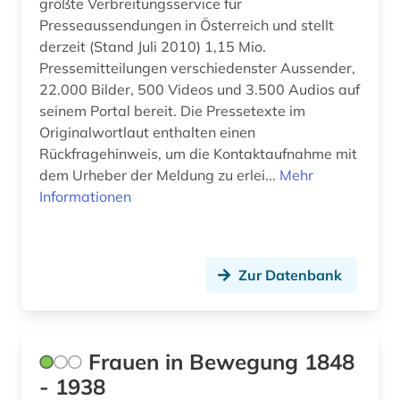
europa (5)
größte Verbreitungsservice für
Presseaussendungen in Österreich und stellt
europarecht (1)
derzeit (Stand Juli 2010) 1,15 Mio.
Pressemitteilungen verschiedenster Aussender,
europäische normen (1)
22.000 Bilder, 500 Videos und 3.500 Audios auf
seinem Portal bereit. Die Pressetexte im
euthanasie (1)
Originalwortlaut enthalten einen
evangelische kirche (1)
Rückfragehinweis, um die Kontaktaufnahme mit
dem Urheber der Meldung zu erlei...
Mehr
exil (6)
Informationen
fachgeschichte (1)
fachhochschule (1)
Zur Datenbank
fachliteratur und software (1)
fachportal (4)
Frauen in Bewegung 1848
fahrplan (1)
- 1938