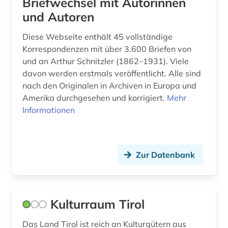
Briefwechsel mit Autorinnen
Spanien (5)
und Autoren
bürgerliches recht (1)
Suedasien (1)
Diese Webseite enthält 45 vollständige
daten (1)
Korrespondenzen mit über 3.600 Briefen von
Suedosteuropa (1)
debatte (1)
und an Arthur Schnitzler (1862–1931). Viele
davon werden erstmals veröffentlicht. Alle sind
Tschechische Republik (12)
demographie (1)
nach den Originalen in Archiven in Europa und
Tuerkei (1)
Amerika durchgesehen und korrigiert.
Mehr
denkmal (3)
Informationen
USA (7)
deutsch (6)
Ukraine (4)
deutscher alpenverein (1)
Zur Datenbank
Ungarn (12)
deutscher orden (1)
deutsches reich (1)
Kulturraum Tirol
deutsches sprachgebiet (10)
Das Land Tirol ist reich an Kulturgütern aus
deutsches volksliedarchiv (1)