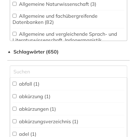
Allgemeine Naturwissenschaft (3)
Allgemeine und fachübergreifende
Datenbanken (82)
Allgemeine und vergleichende Sprach- und
Literaturwissenschaft. Indogermanistik.
Außereuropäische Sprachen und Literaturen (8)
Schlagwörter (650)
▲
Anglistik. Amerikanistik (0)
Archäologie (4)
Architektur, Bauingenieur- und
abfall (1)
Vermessungswesen (18)
abkürzung (1)
Biologie, Biotechnologie (3)
abkürzungen (1)
Buch- und Bibliothekswesen,
Informationswissenschaft (15)
abkürzungsverzeichnis (1)
Chemie und Pharmazie (2)
adel (1)