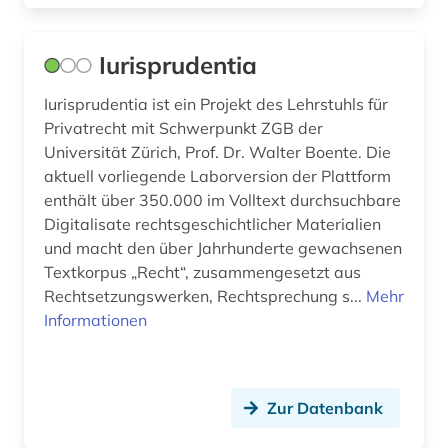
genealogie (8)
gentechnologie (1)
Iurisprudentia
geographie (1)
Iurisprudentia ist ein Projekt des Lehrstuhls für
Privatrecht mit Schwerpunkt ZGB der
geoinformation (1)
Universität Zürich, Prof. Dr. Walter Boente. Die
aktuell vorliegende Laborversion der Plattform
geoinformationssystem (1)
enthält über 350.000 im Volltext durchsuchbare
geologie (2)
Digitalisate rechtsgeschichtlicher Materialien
und macht den über Jahrhunderte gewachsenen
geosphere austria (körperschaft) (1)
Textkorpus „Recht“, zusammengesetzt aus
Rechtsetzungswerken, Rechtsprechung s...
Mehr
germanistik (1)
Informationen
gesamtausgabe (1)
gesangbuch (1)
Zur Datenbank
geschichte (36)