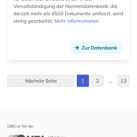
Vervollständigung der Normendatenbank, die
kontakt (1)
derzeit mehr als 4500 Dokumente umfasst, wird
stetig gearbeitet.
Mehr Informationen
korpus (1)
kraftfahrzeug (1)
krankenhaus (1)
Zur Datenbank
kriminologie (1)
kronländer (2)
Nächste Seite
1
2
…
13
kultur (9)
kulturelle einrichtung (1)
kulturerbe (2)
kulturgeschichte (1)
DBIS ist Teil der
kulturgut (4)