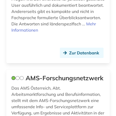
iso normen (1)
User ausführlich und dokumentiert beantwortet.
Andererseits gibt es kompakte und nicht in
iso-normen (1)
Fachsprache formulierte Überblicksantworten.
Die Antworten sind länderspezifisch ...
Mehr
italianistik (2)
Informationen
italien (2)
jandl (1)
Zur Datenbank
johanniterorden (1)
josephinische landesaufnahme (1)
AMS-Forschungsnetzwerk
judaistik (1)
Das AMS Österreich, Abt.
juden (11)
Arbeitsmarktforschung und Berufsinformation,
stellt mit dem AMS-Forschungsnetzwerk eine
judentum (7)
umfassende Info- und Serviceplattform zur
judenverfolgung (5)
Verfügung, um Ergebnisse und Aktivitäten in der