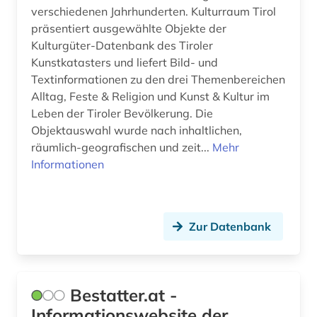
verschiedenen Jahrhunderten. Kulturraum Tirol
deutschland (29)
präsentiert ausgewählte Objekte der
Kulturgüter-Datenbank des Tiroler
deutschsprachiger raum (1)
Kunstkatasters und liefert Bild- und
Textinformationen zu den drei Themenbereichen
dienstleistung (1)
Alltag, Feste & Religion und Kunst & Kultur im
dienstleistungsanbieter (1)
Leben der Tiroler Bevölkerung. Die
Objektauswahl wurde nach inhaltlichen,
digitale karte (1)
räumlich-geografischen und zeit...
Mehr
Informationen
digitalisat (2)
digitalisierung (2)
Zur Datenbank
din normen (1)
din-normen (1)
diskriminierung (1)
Bestatter.at -
Informationswebsite der
dissertation (2)