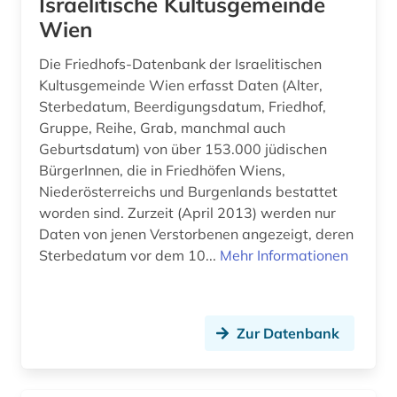
Israelitische Kultusgemeinde
firma (5)
Wien
firmenadressen (1)
Die Friedhofs-Datenbank der Israelitischen
firmenbuch (1)
Kultusgemeinde Wien erfasst Daten (Alter,
Sterbedatum, Beerdigungsdatum, Friedhof,
firmendaten (3)
Gruppe, Reihe, Grab, manchmal auch
Geburtsdatum) von über 153.000 jüdischen
firmendatenbank (1)
BürgerInnen, die in Friedhöfen Wiens,
firmeninformation (1)
Niederösterreichs und Burgenlands bestattet
worden sind. Zurzeit (April 2013) werden nur
firmenkontaktdaten (1)
Daten von jenen Verstorbenen angezeigt, deren
Sterbedatum vor dem 10...
Mehr Informationen
formularsammlung (1)
forschung (3)
Zur Datenbank
forschungseinrichtung (1)
forschungsprojekt (1)