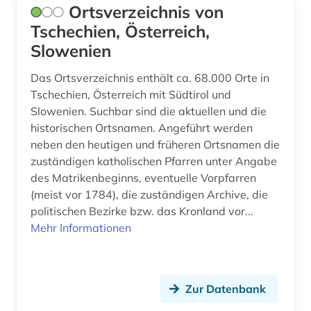
Ortsverzeichnis von
frühe neuzeit (1)
Tschechien, Österreich,
galerie (2)
Slowenien
galloromanistik (2)
Das Ortsverzeichnis enthält ca. 68.000 Orte in
Tschechien, Österreich mit Südtirol und
gebäude (4)
Slowenien. Suchbar sind die aktuellen und die
gedenken (1)
historischen Ortsnamen. Angeführt werden
neben den heutigen und früheren Ortsnamen die
gefallener (1)
zuständigen katholischen Pfarren unter Angabe
des Matrikenbeginns, eventuelle Vorpfarren
gemeindefinanzwirtschaft (1)
(meist vor 1784), die zuständigen Archive, die
gemeinderat (1)
politischen Bezirke bzw. das Kronland vor...
Mehr Informationen
gemeindeverwaltung (1)
gender studies (1)
Zur Datenbank
genderforschung (1)