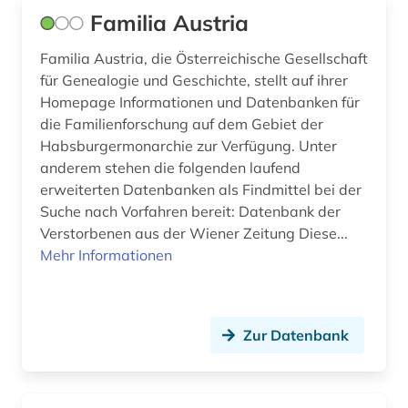
fotograf (1)
Familia Austria
fotografie (1)
Familia Austria, die Österreichische Gesellschaft
für Genealogie und Geschichte, stellt auf ihrer
frankreich (1)
Homepage Informationen und Datenbanken für
franziszeische landesaufnahme (1)
die Familienforschung auf dem Gebiet der
Habsburgermonarchie zur Verfügung. Unter
franziszeischer kataster (1)
anderem stehen die folgenden laufend
erweiterten Datenbanken als Findmittel bei der
frau (1)
Suche nach Vorfahren bereit: Datenbank der
Verstorbenen aus der Wiener Zeitung Diese...
frauenbewegung (2)
Mehr Informationen
frauenforschung (2)
frauengeschichte (1)
Zur Datenbank
frauenrecht (1)
friedhof (3)