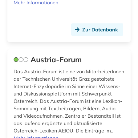
Mehr Informationen
geschichte der romanistik (1)
geschlechterforschung (2)
Zur Datenbank
geschäftsordnung einführung (1)
geschäftstätigkeit (1)
Austria-Forum
gesetz (2)
Das Austria-Forum ist eine von MitarbeiterInnen
gesetzeskommentare (1)
der Technischen Universität Graz gestaltete
gesundheitswesen (2)
Internet-Enzyklopädie im Sinne einer Wissens-
und Diskussionsplattform mit Schwerpunkt
gewerbe (1)
Österreich. Das Austria-Forum ist eine Lexikon-
Sammlung mit Textbeiträgen, Bildern, Audio-
goerdeler, carl | jurist; politiker; bürgermeister;
widerstandskämpfer (1)
und Videoaufnahmen. Zentraler Bestandteil ist
das laufend ergänzte und aktualisierte
grab (3)
Österreich-Lexikon AEIOU. Die Einträge im...