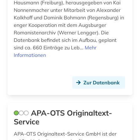
elsass (1)
Hausmann (Freiburg), herausgegeben von Kai
Nonnenmacher unter Mitarbeit von Alexander
en-normen (1)
Kalkhoff und Dominik Bohmann (Regensburg) in
enger Kooperation mit dem Augsburger
energie (1)
Romanistenarchiv (Werner Lengger). Die
energiemarkt (1)
Datenbank befindet sich im Aufbau, geplant
sind ca. 660 Einträge zu Leb...
Mehr
epigraphik (1)
Informationen
ereignis (1)
erkennungsdienst (1)
Zur Datenbank
ernst (1)
ernährungswissenschaft (1)
APA-OTS Originaltext-
erschließung (1)
Service
erzdiözese salzburg (1)
APA-OTS Originaltext-Service GmbH ist der