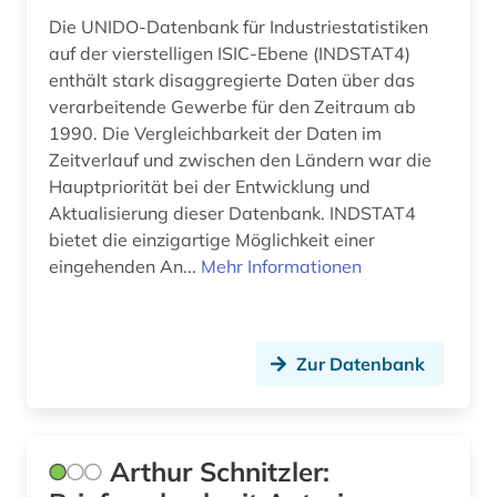
Roemisches Reich (1)
Die UNIDO-Datenbank für Industriestatistiken
branche (1)
auf der vierstelligen ISIC-Ebene (INDSTAT4)
Rumänien (8)
branchendaten (1)
enthält stark disaggregierte Daten über das
verarbeitende Gewerbe für den Zeitraum ab
Russland, Sowjetunion (5)
brandenburg (1)
1990. Die Vergleichbarkeit der Daten im
Zeitverlauf und zwischen den Ländern war die
Saarland (1)
brief (2)
Hauptpriorität bei der Entwicklung und
Sachsen (2)
Aktualisierung dieser Datenbank. INDSTAT4
briefsammlung (1)
bietet die einzigartige Möglichkeit einer
Schweden (1)
buch (1)
eingehenden An...
Mehr Informationen
Schweiz (66)
buchhandel (2)
Serbien (5)
bundesinnung der bestatter (1)
Zur Datenbank
Skandinavien (1)
bundesrecht (1)
Slowakei (8)
burgenland (2)
Arthur Schnitzler:
Slowenien (7)
böhmen (2)