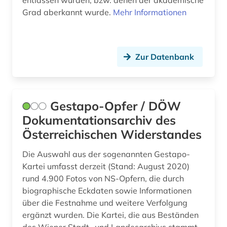
entlassen wurden, bzw. denen der akademische
handschrift (3)
Grad aberkannt wurde.
Mehr Informationen
haushaltsbuch (1)
haushaltsführung (1)
Zur Datenbank
heimatkunde (2)
hispanistik (1)
Gestapo-Opfer / DÖW
historische karte (1)
Dokumentationsarchiv des
historische persönlichkeit (1)
Österreichischen Widerstandes
hochbau (1)
Die Auswahl aus der sogenannten Gestapo-
Kartei umfasst derzeit (Stand: August 2020)
hochschule (1)
rund 4.900 Fotos von NS-Opfern, die durch
biographische Eckdaten sowie Informationen
hochschulschrift (1)
über die Festnahme und weitere Verfolgung
holocaust (3)
ergänzt wurden. Die Kartei, die aus Beständen