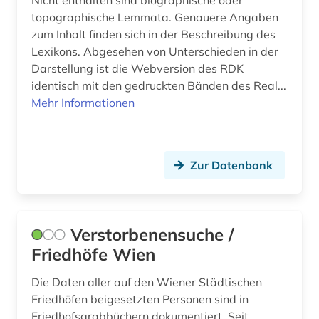
Nicht enthalten sind biographische oder
Litauen (3)
bibliographie 1800 - 2009 (1)
topographische Lemmata. Genauere Angaben
zum Inhalt finden sich in der Beschreibung des
Luxemburg (5)
bibliothek (4)
Lexikons. Abgesehen von Unterschieden in der
Darstellung ist die Webversion des RDK
Makedonien (1)
bibliotheksbestand (2)
identisch mit den gedruckten Bänden des Real...
Malta (2)
Mehr Informationen
bilanzen (1)
Mecklenburg-Vorpommern (1)
bilddatenbank (7)
Mittelamerika (2)
bildnis (1)
Zur Datenbank
Moldawien (1)
bildungsforschung (1)
Monaco (1)
biobibliographie (1)
Verstorbenensuche /
Montenegro (1)
biogeographie (1)
Friedhöfe Wien
Niederlande (9)
biograf (1)
Die Daten aller auf den Wiener Städtischen
Friedhöfen beigesetzten Personen sind in
Niedersachsen (1)
biografie (6)
Friedhofsgrabbüchern dokumentiert. Seit