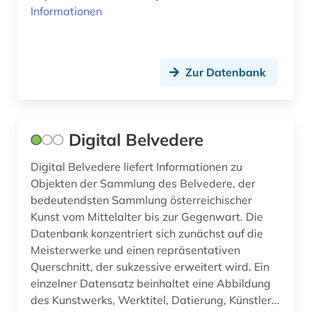
Informationen
geschichte 1935-1953 (1)
geschichte 1938-1945 (10)
Zur Datenbank
geschichte 1939-1945 (1)
geschichte 1945- (1)
geschichte 1945-2000 (1)
Digital Belvedere
geschichte 1973-1995 (1)
Digital Belvedere liefert Informationen zu
Objekten der Sammlung des Belvedere, der
geschichte 500 - 1250 (1)
bedeutendsten Sammlung österreichischer
geschichte <1848 -1938> (1)
Kunst vom Mittelalter bis zur Gegenwart. Die
Datenbank konzentriert sich zunächst auf die
geschichte <1938> (1)
Meisterwerke und einen repräsentativen
Querschnitt, der sukzessive erweitert wird. Ein
geschichte anfänge-1400 (1)
einzelner Datensatz beinhaltet eine Abbildung
des Kunstwerks, Werktitel, Datierung, Künstler...
geschichte der philologie (1)