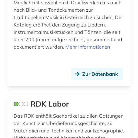
Möglichkeit sowohl nach Druckwerken als auch
Irland (2)
bauwerk (1)
nach Bild- und Tondokumenten zur
Island (2)
traditionellen Musik in Österreich zu suchen. Der
behörde (1)
Katalog eröffnet den Zugang zu Liedern,
Israel (3)
behörden (1)
Instrumentalmusikstücken und Tänzen, die seit
über 200 Jahren aufgezeichnet, gesammelt und
Italien (25)
berlin (1)
dokumentiert wurden.
Mehr Informationen
Japan (3)
berufe (1)
Jugoslawien (1)
berufsforschung (1)
Zur Datenbank
Kanada (2)
bestand (1)
Korea (2)
bestatter (1)
RDK Labor
Kroatien (5)
bezeichnung (1)
Das RDK enthält Sachartikel zu allen Gattungen
Lettland (4)
bibliografie (11)
der Kunst, zur Überlieferungsgeschichte, zu
Liechtenstein (5)
Materialien und Techniken und zur Ikonographie.
bibliographie (6)