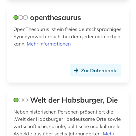
geschichte 1450-1900 (1)
openthesaurus
geschichte 1500 - 1800 (1)
OpenThesaurus ist ein freies deutschsprachiges
geschichte 1740-1945 (1)
Synonymwörterbuch, bei dem jeder mitmachen
kann.
Mehr Informationen
geschichte 1750-1848 (1)
geschichte 1800- (1)
geschichte 1800-1930 (1)
Zur Datenbank
geschichte 1815-1945 (1)
geschichte 1880-1945 (1)
Welt der Habsburger, Die
geschichte 1914-1945 (1)
Neben historischen Personen präsentiert die
geschichte 1917-1970 (1)
„Welt der Habsburger“ bedeutsame Orte sowie
wirtschaftliche, soziale, politische und kulturelle
geschichte 1933-1945 (1)
Aspekte aus über sechs Jahrhunderten.
Mehr