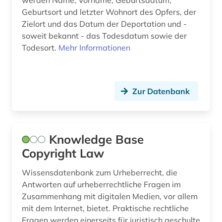
werden Name, Vorname, Geburtsdatum,
inschrift (1)
Geburtsort und letzter Wohnort des Opfers, der
Zielort und das Datum der Deportation und -
insekten (1)
soweit bekannt - das Todesdatum sowie der
Todesort.
Mehr Informationen
institution (1)
institutionen (1)
inszenierungen (1)
Zur Datenbank
internaitonales steuerrecht (1)
international (1)
Knowledge Base
internationaler wettbewerb (1)
Copyright Law
internationales recht (1)
Wissensdatenbank zum Urheberrecht, die
Antworten auf urheberrechtliche Fragen im
interview (1)
Zusammenhang mit digitalen Medien, vor allem
mit dem Internet, bietet. Praktische rechtliche
inventar (1)
Fragen werden einerseits für juristisch geschulte