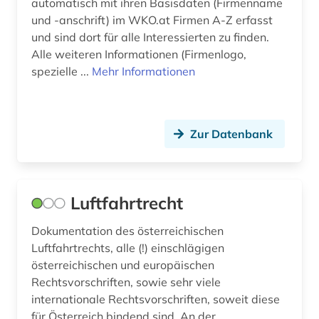
automatisch mit ihren Basisdaten (Firmenname
kennzahlen (1)
und -anschrift) im WKO.at Firmen A-Z erfasst
und sind dort für alle Interessierten zu finden.
kirchenbuch (2)
Alle weiteren Informationen (Firmenlogo,
spezielle ...
Mehr Informationen
kirchliche eheschließung (1)
klagenfurt (1)
Zur Datenbank
klein- und mittelbetrieb (2)
kloster (1)
kommende &amp;lt;ritterorden&amp;gt; (1)
Luftfahrtrecht
kommentar (1)
Dokumentation des österreichischen
Luftfahrtrechts, alle (!) einschlägigen
kommunalpolitik (1)
österreichischen und europäischen
komponist (1)
Rechtsvorschriften, sowie sehr viele
internationale Rechtsvorschriften, soweit diese
komponistin (1)
für Österreich bindend sind. An der