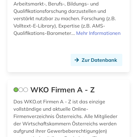
Arbeitsmarkt-, Berufs-, Bildungs- und
judenvernichtung (9)
Qualifikationsforschung darzustellen und
verstärkt nutzbar zu machen. Forschung (z.B.
judikatur (1)
Volltext-E-Library), Expertise (z.B. AMS-
juristenausbildung (1)
Qualifikations-Barometer...
Mehr Informationen
kaiserreich (1)
kapitalgesellschaft (1)
Zur Datenbank
karikatur (1)
karte (5)
WKO Firmen A - Z
kartografie (2)
Das WKO.at Firmen A - Z ist das einzige
kartographie (3)
vollständige und aktuelle Online-
Firmenverzeichnis Österreichs. Alle Mitglieder
katalog (12)
der Wirtschaftskammern Österreichs werden
aufgrund ihrer Gewerbeberechtigung(en)
kataster (1)