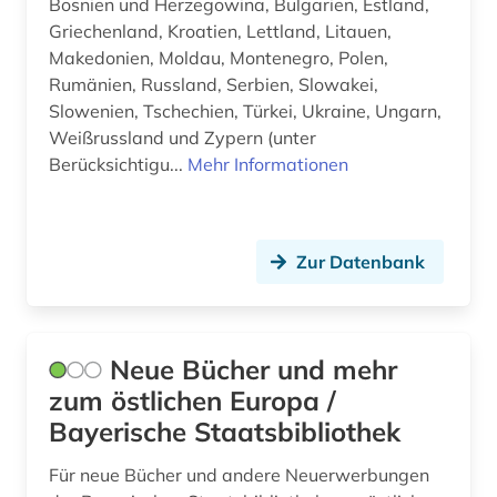
literatur (2)
Bosnien und Herzegowina, Bulgarien, Estland,
Osteuropa (15)
Griechenland, Kroatien, Lettland, Litauen,
mediensysteme (1)
Makedonien, Moldau, Montenegro, Polen,
Ostmitteleuropa (13)
Rumänien, Russland, Serbien, Slowakei,
memorbuch (1)
Palaestina (1)
Slowenien, Tschechien, Türkei, Ukraine, Ungarn,
Weißrussland und Zypern (unter
moldawien (1)
Polen (15)
Berücksichtigu...
Mehr Informationen
musik (1)
Rumänien (13)
münchen (1)
Russland, Sowjetunion (20)
Zur Datenbank
nachfolgestaaten (1)
Serbien (11)
nationalbibliografie (1)
Skandinavien (1)
Neue Bücher und mehr
osteuropa (10)
Slowakei (13)
zum östlichen Europa /
ostmitteleuropa (3)
Slowenien (13)
Bayerische Staatsbibliothek
parlamentswahl (3)
Suedosteuropa (13)
Für neue Bücher und andere Neuerwerbungen