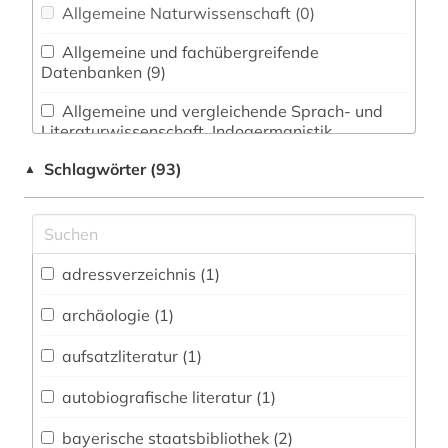
Allgemeine Naturwissenschaft (0)
Allgemeine und fachübergreifende
Datenbanken (9)
Allgemeine und vergleichende Sprach- und
Literaturwissenschaft. Indogermanistik.
Außereuropäische Sprachen und Literaturen (2)
Schlagwörter (93)
▲
Anglistik. Amerikanistik (0)
Archäologie (0)
Architektur, Bauingenieur- und
adressverzeichnis (1)
Vermessungswesen (0)
archäologie (1)
Biologie, Biotechnologie (0)
aufsatzliteratur (1)
Buch- und Bibliothekswesen,
Informationswissenschaft (1)
autobiografische literatur (1)
Chemie und Pharmazie (0)
bayerische staatsbibliothek (2)