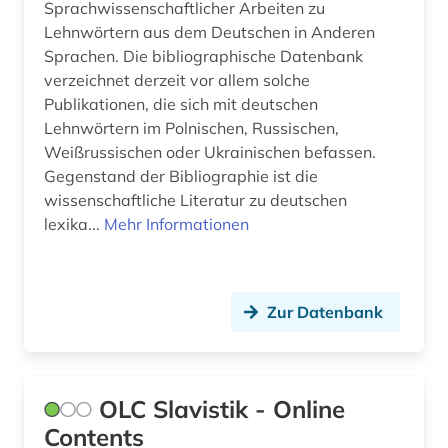
Sprachwissenschaftlicher Arbeiten zu
slawistik (2)
Lehnwörtern aus dem Deutschen in Anderen
sowjetunion (4)
Sprachen. Die bibliographische Datenbank
verzeichnet derzeit vor allem solche
sprache (2)
Publikationen, die sich mit deutschen
Lehnwörtern im Polnischen, Russischen,
sprachwissenschaft (1)
Weißrussischen oder Ukrainischen befassen.
südosteuropa (5)
Gegenstand der Bibliographie ist die
wissenschaftliche Literatur zu deutschen
udssr (1)
lexika...
Mehr Informationen
ukraine (2)
ukrainisch (2)
Zur Datenbank
unselbständige karte (1)
unternehmen (1)
OLC Slavistik - Online
verfassunggebende versammlung (2)
Contents