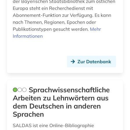
der Bayerischen Staatsbibliothek zum östlichen
partei (1)
Tschechische Republik (14)
Europa steht ein Recherchedienst mit
politik (3)
Abonnement-Funktion zur Verfügung. Es kann
USA (1)
nach Themen, Regionen, Epochen oder
polnisch (1)
Ukraine (19)
Publikationstypen gesucht werden.
Mehr
Informationen
portal (1)
Ungarn (12)
präsident (2)
Zypern (1)
präsidentenwahl (3)
Zur Datenbank
religion (1)
russisch (2)
Sprachwissenschaftliche
Arbeiten zu Lehnwörtern aus
russland (3)
dem Deutschen in anderen
schtetl (1)
Sprachen
slawische sprachen (1)
SALDAS ist eine Online-Bibliographie