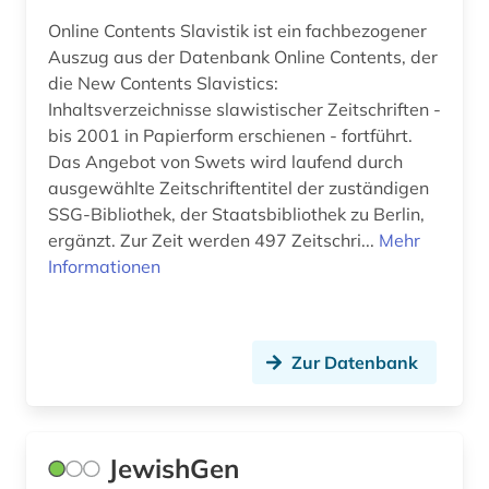
weißrussisch (1)
Online Contents Slavistik ist ein fachbezogener
Auszug aus der Datenbank Online Contents, der
weißrussland (10)
die New Contents Slavistics:
widerstand (2)
Inhaltsverzeichnisse slawistischer Zeitschriften -
bis 2001 in Papierform erschienen - fortführt.
wirtschaft (1)
Das Angebot von Swets wird laufend durch
ausgewählte Zeitschriftentitel der zuständigen
wissenschaftler (1)
SSG-Bibliothek, der Staatsbibliothek zu Berlin,
wörterbuch (3)
ergänzt. Zur Zeit werden 497 Zeitschri...
Mehr
Informationen
zeitschrift (1)
zeitschriftenaufsatz (1)
Zur Datenbank
zeitung (1)
zeitzeuge (1)
zweiter weltkrieg (1)
JewishGen