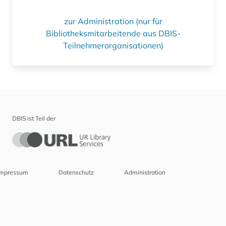
zur Administration (nur für
Bibliotheksmitarbeitende aus DBIS-
Teilnehmerorganisationen)
DBIS ist Teil der
Impressum
Datenschutz
Administration