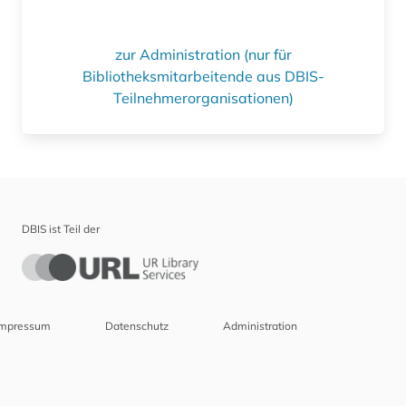
zur Administration (nur für
Bibliotheksmitarbeitende aus DBIS-
Teilnehmerorganisationen)
DBIS ist Teil der
Impressum
Datenschutz
Administration