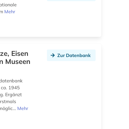
ationale
um
Mehr
ze, Eisen
Zur Datenbank
en Museen
lddatenbank
s ca. 1945
g. Ergänzt
erstmals
öglic...
Mehr