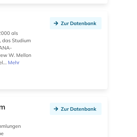
Zur Datenbank
2000 als
t, das Studium
TANA-
rew W. Mellon
l...
Mehr
em
Zur Datenbank
Sammlungen
he