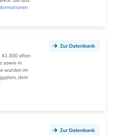
jekte, die das
nformationen
Zur Datenbank
a 41.300 alten
e sowie in
kte wurden im
 Ägypten, dem
r
Zur Datenbank