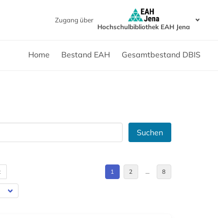
Zugang über
Hochschulbibliothek EAH Jena
Home
Bestand EAH
Gesamtbestand DBIS
Suchen
t
1
2
…
8