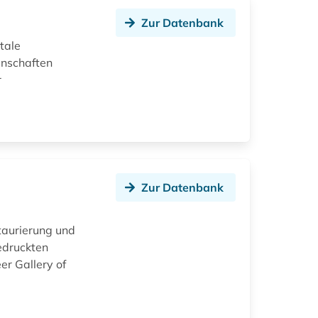
Zur Datenbank
itale
enschaften
r
Zur Datenbank
taurierung und
edruckten
er Gallery of