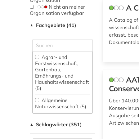
Organisation
A C
Nicht an meiner
Organisation verfügbar
A Catalog of 
Fachgebiete (41)
▲
wissenschaft
erfasst, besc
Dokumentolog
Agrar- und
Forstwissenschaft,
Gartenbau,
Ernährungs- und
AAT
Haushaltswissenschaft
Conserva
(5)
Allgemeine
Über 140.000
Naturwissenschaft (5)
Konservierun
Ausgabe seit
Allgemeine und
Art zwische
Schlagwörter (351)
fachübergreifende
▲
Datenbanken (11)