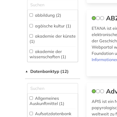
Allgemeine und
vergleichende Sprach-
und
abbildung (2)
AB
Literaturwissenschaft.
Indogermanistik.
agäische kultur (1)
ETANA ist ei
Außereuropäische
elektronische
Sprachen und
akademie der künste
Literaturen (15)
der Geschich
(1)
Webportal w
Anglistik.
akademie der
Foundation u
Amerikanistik (5)
wissenschaften (1)
Informatione
Archäologie (188)
akkadisch (1)
Datenbanktyp (12)
▲
Architektur,
allgemeine
Bauingenieur- und
kulturwissenschaft (1)
Vermessungswesen
Adv
(22)
aloys ludwig (1)
Allgemeines
APIS ist ein
Biologie,
Auskunftmittel (1
)
alte geschichte (6)
Biotechnologie (6)
papyrologisc
Aufsatzdatenbank
weltweit zu 
alter orient (6)