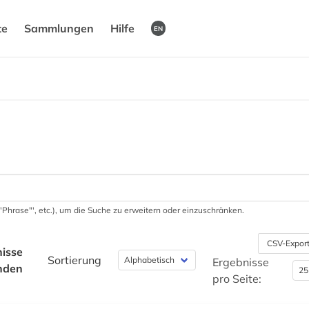
te
Sammlungen
Hilfe
EN
 '"Phrase"', etc.), um die Suche zu erweitern oder einzuschränken.
CSV-Expor
isse
Sortierung
Ergebnisse
nden
pro Seite: