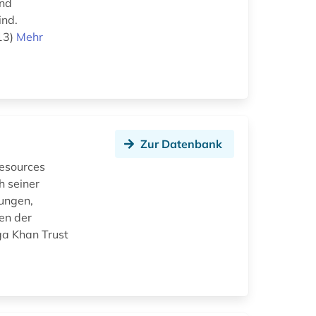
und
ind.
13)
Mehr
Zur Datenbank
esources
h seiner
ungen,
en der
ga Khan Trust