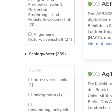
AER
Forstwissenschaft,
Gartenbau,
Das AERADE R
Ernährungs- und
Haushaltswissenschaft
digitalisiert
(20)
Behörde in G
Luftfahrtfra
Allgemeine
(NACA), das 
Naturwissenschaft (24)
Informatione
Allgemeine und
Schlagwörter (259)
fachübergreifende
▲
Datenbanken (23)
Allgemeine und
AgT
vergleichende Sprach-
und
adressverzeichnis
Die Kollekti
Literaturwissenschaft.
(1)
Indogermanistik.
des Bereich
Außereuropäische
anlagenbau (1)
Universität 
Sprachen und
Berlin. Das 
Literaturen (7)
Landtechnik,
anwendungsbeispiele