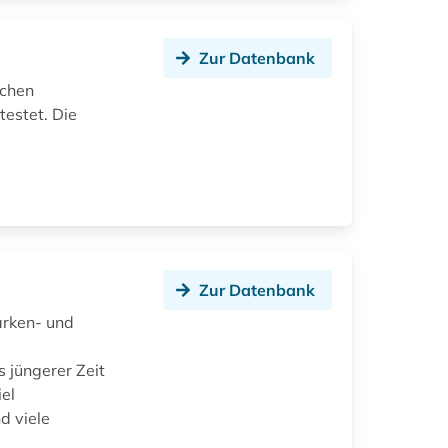
Zur Datenbank
ichen
estet. Die
Zur Datenbank
arken- und
 jüngerer Zeit
el
d viele