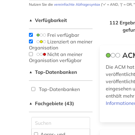
Nutzen Sie die
vereinfachte Abfragesyntax
('+' = AND, '|' = OR,
Verfügbarkeit
▲
112 Ergebn
gefu
Frei verfügbar
Lizenziert an meiner
Organisation
ACM
Nicht an meiner
Organisation verfügbar
Die ACM hat 
Top-Datenbanken
▲
veröffentlic
veröffentlic
eingesehen u
Top-Datenbanken
enthält mehr
Informatione
Fachgebiete (43)
▲
Agrar- und