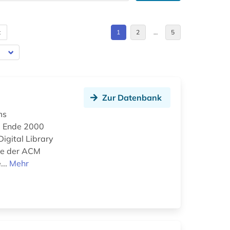
t
1
2
…
5
Zur Datenbank
ms
nd Ende 2000
igital Library
hre der ACM
...
Mehr