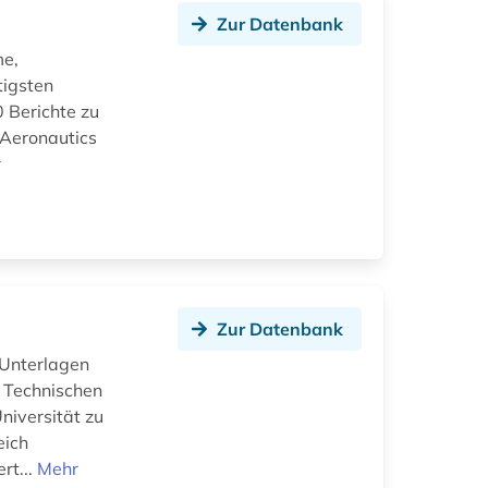
Zur Datenbank
me,
tigsten
0 Berichte zu
 Aeronautics
r
Zur Datenbank
 Unterlagen
 Technischen
niversität zu
eich
rt...
Mehr