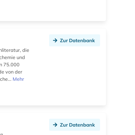
Zur Datenbank
iteratur, die
sechemie und
on 75.000
de von der
che...
Mehr
Zur Datenbank
en