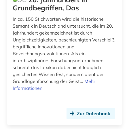
asien-afrika-wissenschaft (2)
Portugal (1)
Grundbegriffen, Das
asien-literatur (1)
Rumänien (4)
In ca. 150 Stichworten wird die historische
Semantik in Deutschland untersucht, die im 20.
audiodatei (1)
Russland, Sowjetunion (5)
Jahrhundert gekennzeichnet ist durch
audiovisuelles material (1)
Ungleichzeitigkeiten, beschleunigten Verschleiß,
Sachsen (1)
begriffliche Innovationen und
aufführung (6)
Sachsen-Anhalt (1)
Bezeichnungsrevolutionen. Als ein
interdisziplinäres Forschungsunternehmen
aufklärung (3)
Schweden (19)
schreibt das Lexikon dabei nicht lediglich
aufsatz (1)
gesichertes Wissen fest, sondern dient der
Schweiz (7)
Grundlagenforschung der Geist...
Mehr
ausbildung (2)
Informationen
Serbien (1)
aussprache (3)
Skandinavien (1)
australien (2)
Slowakei (2)
Zur Datenbank
australischer kontinent (1)
Slowenien (1)