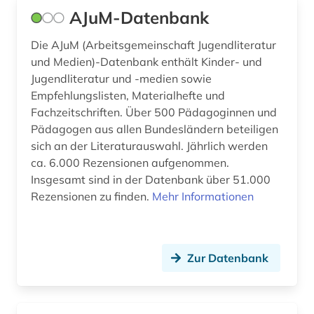
AJuM-Datenbank
epik (1)
Die AJuM (Arbeitsgemeinschaft Jugendliteratur
ereignis (1)
und Medien)-Datenbank enthält Kinder- und
erkenntnistheorie (1)
Jugendliteratur und -medien sowie
Empfehlungslisten, Materialhefte und
erotische literatur (1)
Fachzeitschriften. Über 500 Pädagoginnen und
Pädagogen aus allen Bundesländern beteiligen
erotische lyrik (1)
sich an der Literaturauswahl. Jährlich werden
ca. 6.000 Rezensionen aufgenommen.
erstlingswerk (2)
Insgesamt sind in der Datenbank über 51.000
erziehungswissenschaften (1)
Rezensionen zu finden.
Mehr Informationen
erzählforschung (1)
erzählung (2)
Zur Datenbank
esperanto (1)
estland (1)