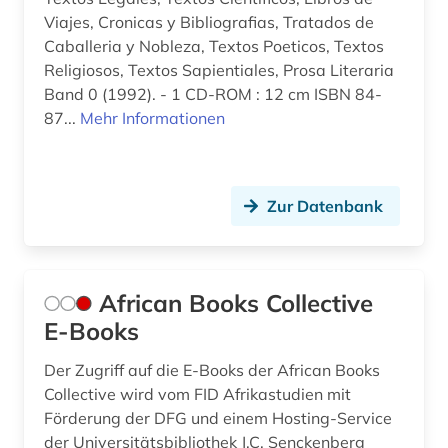
Viajes, Cronicas y Bibliografias, Tratados de
buddhismus (1)
Caballeria y Nobleza, Textos Poeticos, Textos
calderón de la barca, pedro | schriftsteller;
Religiosos, Textos Sapientiales, Prosa Literaria
geistlicher; dramatiker; librettist; lyriker;
Band 0 (1992). - 1 CD-ROM : 12 cm ISBN 84-
schriftsteller (1)
87...
Mehr Informationen
carl michael bellman (1)
casanova (1)
Zur Datenbank
cgm 19 (1)
chemie (9)
African Books Collective
china (5)
E-Books
chinesen (1)
Der Zugriff auf die E-Books der African Books
Collective wird vom FID Afrikastudien mit
chinesisch (13)
Förderung der DFG und einem Hosting-Service
christentum (1)
der Universitätsbibliothek J.C. Senckenberg