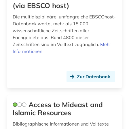
(via EBSCO host)
bibliographie 1800-2005 (1)
Die multidisziplinäre, umfangreiche EBSCOhost-
bibliographie 1923-1999 (1)
Datenbank wertet mehr als 18.000
bibliothek (2)
wissenschaftliche Zeitschriften aller
Fachgebiete aus. Rund 4800 dieser
bibliotheken (1)
Zeitschriften sind im Volltext zugänglich.
Mehr
Informationen
bibliotheksbestand (2)
bibliothekskatalog (1)
Zur Datenbank
biblische studien (1)
bildnis (1)
bildung (1)
Access to Mideast and
Islamic Resources
bildungsforschung (2)
Bibliographische Informationen und Volltexte
biografie (18)