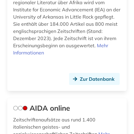
regionaler Literatur über Afrika wird vom
dänemark (2)
Institute for Economic Advancement (IEA) an der
University of Arkansas in Little Rock gepflegt.
dänisch (18)
Sie enthält über 184.000 Artikel aus 800 meist
dänisch-hallesche mission in tranquebar (1)
englischsprachigen Zeitschriften (Stand:
Dezember 2023). Jede Zeitschrift ist von ihrem
e-book (2)
Erscheinungsbeginn an ausgewertet.
Mehr
Informationen
e-learning (1)
ecocriticism (1)
Zur Datenbank
edition (3)
editionsphilologie (1)
einsprachiges wörterbuch (1)
AIDA online
elektron. ressource (1)
Zeitschriftenaufsätze aus rund 1.400
italienischen geistes- und
elektronische bibliothek (1)