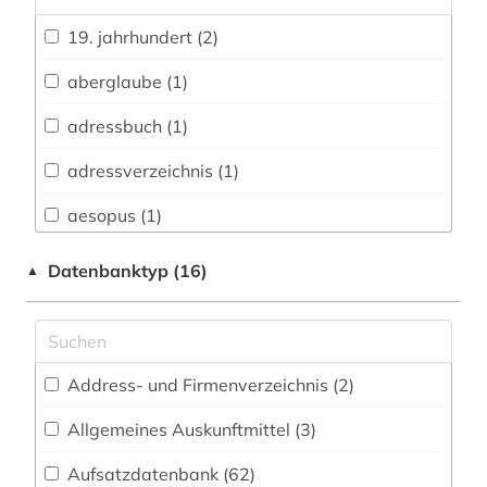
Archäologie (48)
19. jahrhundert (2)
Architektur, Bauingenieur- und
Vermessungswesen (40)
aberglaube (1)
Biologie, Biotechnologie (39)
adressbuch (1)
Buch- und Bibliothekswesen,
adressverzeichnis (1)
Informationswissenschaft (59)
aesopus (1)
Chemie und Pharmazie (25)
african diaspora (1)
Datenbanktyp (16)
▲
Elektrotechnik, Elektronik, Nachrichtentechnik
(19)
african studies (2)
Energietechnik (19)
african women (1)
Ethnologie (79)
Address- und Firmenverzeichnis (2
)
afrika (7)
Geographie (47)
Allgemeines Auskunftmittel (3
)
afrikaforschung (2)
Aufsatzdatenbank (62
Geowissenschaften (22)
)
afrikanistik (2)