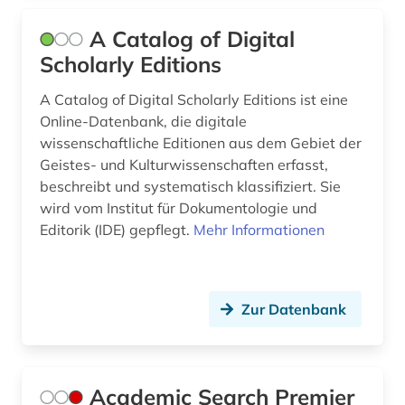
besonderheit (1)
A Catalog of Digital
bestand (1)
Scholarly Editions
bestandserhaltung (1)
A Catalog of Digital Scholarly Editions ist eine
Online-Datenbank, die digitale
bestandsverzeichnis (1)
wissenschaftliche Editionen aus dem Gebiet der
Geistes- und Kulturwissenschaften erfasst,
betriebswirtschaftslehre (2)
beschreibt und systematisch klassifiziert. Sie
bezeichnungslehre (1)
wird vom Institut für Dokumentologie und
Editorik (IDE) gepflegt.
Mehr Informationen
bibel (2)
bibliografie (33)
Zur Datenbank
bibliografie 1477-1939 (1)
bibliografie 1945-1990 (1)
bibliographie (21)
Academic Search Premier