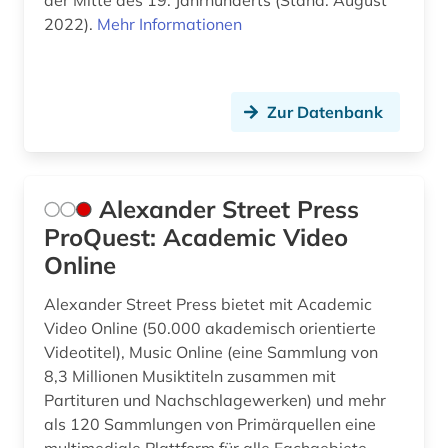
der Mitte des 19. Jahrhunderts (Stand: August
2022).
Mehr Informationen
exil (1)
expressionismus (3)
Zur Datenbank
fabulae (1)
fachgeschichte (1)
fachinformationsdienst (5)
Alexander Street Press
ProQuest: Academic Video
fachinformationsdienst allgemeine und
vergleichende literaturwissenschaft (1)
Online
fachportal (3)
Alexander Street Press bietet mit Academic
Video Online (50.000 akademisch orientierte
fachsprache (1)
Videotitel), Music Online (eine Sammlung von
8,3 Millionen Musiktiteln zusammen mit
fachterminologie (1)
Partituren und Nachschlagewerken) und mehr
fachzeitschrift (1)
als 120 Sammlungen von Primärquellen eine