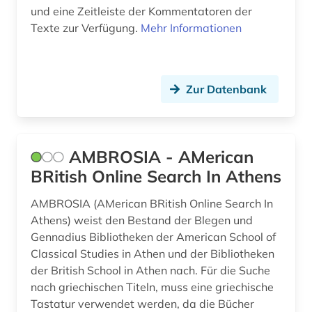
und eine Zeitleiste der Kommentatoren der
fid lateinamerika (1)
Texte zur Verfügung.
Mehr Informationen
fid linguistik (2)
fid nahost-, nordafrika- und islamstudien (3)
Zur Datenbank
fid-lizenz (1)
fiktion (1)
AMBROSIA - AMerican
film (8)
BRitish Online Search In Athens
filmwissenschaft (1)
AMBROSIA (AMerican BRitish Online Search In
Athens) weist den Bestand der Blegen und
finnisch (15)
Gennadius Bibliotheken der American School of
finnland (2)
Classical Studies in Athen und der Bibliotheken
der British School in Athen nach. Für die Suche
finnlandschwedisch (1)
nach griechischen Titeln, muss eine griechische
Tastatur verwendet werden, da die Bücher
finnougristik (2)