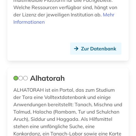
multimediale Plattform für alle Fachgebiete.
faksimile (1)
Welche Ressourcen verfügbar sind, hängt von
der Lizenz der jeweiligen Institution ab.
Mehr
familienname (4)
Informationen
fashion (1)
faust (1)
Zur Datenbank
feminismus (3)
fernsehen (1)
Alhatorah
festkultur (1)
ALHATORAH ist ein Portal, das zum Studium
fid allgemeine und vergleichende
literaturwissenschaft (1)
der Tora eine Volltextdatenbank und einige
Anwendungen bereitstellt: Tanach, Mischna und
fid asien (4)
Talmud, Halacha (Rambam, Tur und Schulchan
Aruch), Siddur und Haggada. Als Hilfsmittel
fid darstellende kunst (5)
stehen eine umfängliche Suche, eine
Konkordanz, ein Tanach-Labor sowie eine Karte
fid finnisch-ugrische/uralische sprachen (2)