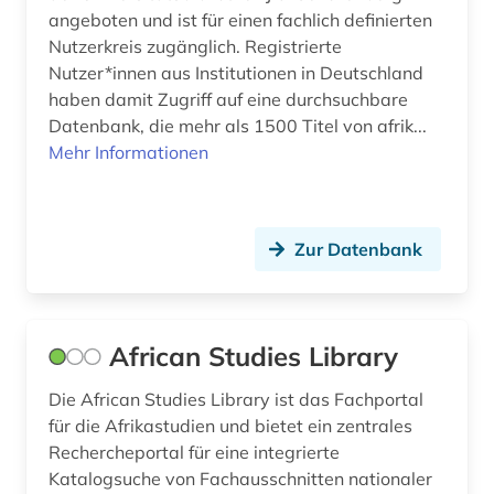
angeboten und ist für einen fachlich definierten
cloudbasiert (1)
Nutzerkreis zugänglich. Registrierte
Nutzer*innen aus Institutionen in Deutschland
comic (3)
haben damit Zugriff auf eine durchsuchbare
computerlinguistik (3)
Datenbank, die mehr als 1500 Titel von afrik...
Mehr Informationen
corona (1)
corpora (1)
Zur Datenbank
darstellende kunst (1)
das gewicht der welt (1)
das wunderbare (1)
African Studies Library
datenanalyse (2)
Die African Studies Library ist das Fachportal
für die Afrikastudien und bietet ein zentrales
datenmanagement (1)
Rechercheportal für eine integrierte
Katalogsuche von Fachausschnitten nationaler
demotisch (1)