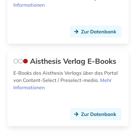
Informationen
englische grammatik (1)
englische literatur (2)
Zur Datenbank
englische sprache (1)
englische sprachwissenschaft (1)
englisches sprachgebiet (2)
Aisthesis Verlag E-Books
englischunterricht (2)
E-Books des Aisthesis Verlags über das Portal
von Content-Select / Preselect-media.
Mehr
english (1)
Informationen
enneades (1)
enzyklopädie (14)
Zur Datenbank
epigraphie (1)
epigraphik (1)