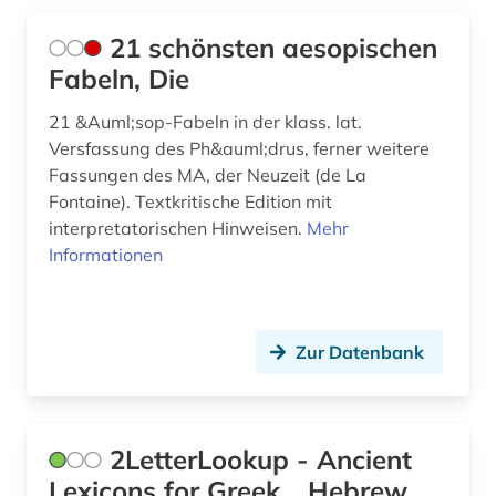
autobiografie (2)
Spanien (1)
21 schönsten aesopischen
automatische sprachanalyse (1)
Suedamerika (2)
Fabeln, Die
automatische sprachproduktion (1)
Suedasien (4)
21 &Auml;sop-Fabeln in der klass. lat.
Versfassung des Ph&auml;drus, ferner weitere
autor (9)
Suedostasien (1)
Fassungen des MA, der Neuzeit (de La
avantgarde (1)
Fontaine). Textkritische Edition mit
Suedosteuropa (2)
interpretatorischen Hinweisen.
Mehr
avestisch (1)
Thueringen (1)
Informationen
babylonischer talmud (1)
Tschechische Republik (1)
bairisch (1)
Tuerkei (11)
Zur Datenbank
balkanromanistik (9)
USA (10)
bantusprachen (1)
Ukraine (3)
2LetterLookup - Ancient
barock (1)
Ungarn (3)
Lexicons for Greek... Hebrew...