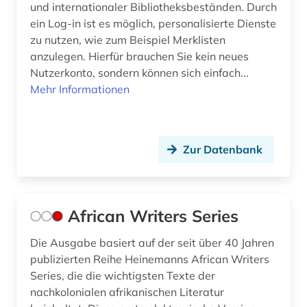
und internationaler Bibliotheksbeständen. Durch
der sturm (1)
ein Log-in ist es möglich, personalisierte Dienste
zu nutzen, wie zum Beispiel Merklisten
design (4)
anzulegen. Hierfür brauchen Sie kein neues
Nutzerkonto, sondern können sich einfach...
deutsch (57)
Mehr Informationen
deutsche literatur (1)
deutsche philologie (1)
Zur Datenbank
deutsche sprache (1)
deutsches nationaltheater weimar (1)
African Writers Series
deutsches sprachgebiet (9)
Die Ausgabe basiert auf der seit über 40 Jahren
deutschland (14)
publizierten Reihe Heinemanns African Writers
deutschland vereinigung sprache
Series, die die wichtigsten Texte der
kommunikation bibliographie (1)
nachkolonialen afrikanischen Literatur