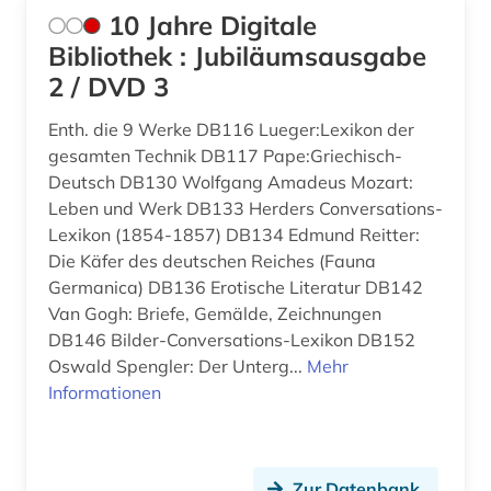
arabische schrift (1)
Japan (6)
10 Jahre Digitale
Bibliothek : Jubiläumsausgabe
arabistik (7)
Jugoslawien (1)
2 / DVD 3
aramäisch (1)
Kanada (2)
Enth. die 9 Werke DB116 Lueger:Lexikon der
arbeiterbewegung (1)
Kroatien (2)
gesamten Technik DB117 Pape:Griechisch-
Deutsch DB130 Wolfgang Amadeus Mozart:
arbeitsmarkt (1)
Lettland (1)
Leben und Werk DB133 Herders Conversations-
arbeitsrecht (1)
Lexikon (1854-1857) DB134 Edmund Reitter:
Litauen (3)
Die Käfer des deutschen Reiches (Fauna
arbeitssicherheit (1)
Luxemburg (2)
Germanica) DB136 Erotische Literatur DB142
Van Gogh: Briefe, Gemälde, Zeichnungen
architektur (5)
Makedonien (1)
DB146 Bilder-Conversations-Lexikon DB152
Oswald Spengler: Der Unterg...
archiv (2)
Mehr
Mittelamerika (1)
Informationen
archivbestand (1)
Moldawien (1)
archive (1)
Montenegro (1)
Zur Datenbank