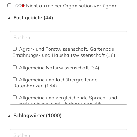
Nicht an meiner Organisation verfügbar
Fachgebiete (44)
▲
Agrar- und Forstwissenschaft, Gartenbau,
Ernährungs- und Haushaltswissenschaft (18)
Allgemeine Naturwissenschaft (34)
Allgemeine und fachübergreifende
Datenbanken (164)
Allgemeine und vergleichende Sprach- und
Literaturwissenschaft. Indogermanistik.
Außereuropäische Sprachen und Literaturen
Schlagwörter (1000)
▲
(821)
Anglistik. Amerikanistik (222)