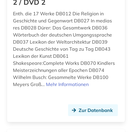
2 / DVD 2
anthropologie (7)
Finnland (14)
anthropologische linguistik (1)
Enth. die 17 Werke DB012 Die Religion in
Frankreich (3)
Geschichte und Gegenwart DB027 In medias
anthroposophie (1)
GUS (3)
res DB028 Dürer: Das Gesamtwerk DB036
Wörterbuch der deutschen Umgangssprache
antiheld (1)
Griechenland (2)
DB037 Lexikon der Weltarchitektur DB039
Deutsche Geschichte von Tag zu Tag DB043
antike (4)
Griechenland (Altertum) (2)
Lexikon der Kunst DB061
antike religionen (1)
Shakespeare:Complete Works DB070 Kindlers
Großbritannien (16)
Meisterzeichnungen aller Epochen DB074
aphorismus (1)
Hamburg (1)
Wilhelm Busch: Gesammelte Werke DB100
Meyers Groß...
Mehr Informationen
arabien (1)
Irland (1)
arabisch (24)
Island (9)
arabische literatur (2)
Zur Datenbank
Israel (6)
arabische philosophie (1)
Italien (9)