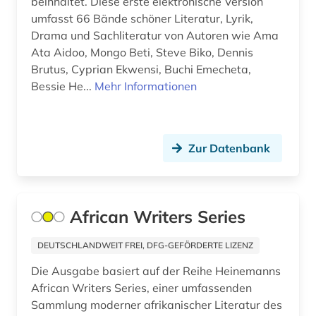
beinhaltet. Diese erste elektronische Version
dialekt (6)
umfasst 66 Bände schöner Literatur, Lyrik,
Drama und Sachliteratur von Autoren wie Ama
dialektologie (2)
Ata Aidoo, Mongo Beti, Steve Biko, Dennis
dichtung (1)
Brutus, Cyprian Ekwensi, Buchi Emecheta,
Bessie He...
Mehr Informationen
didaktik (1)
didaktik der deutschen sprache (1)
Zur Datenbank
die linkshändige frau (1)
digital humanities (3)
digitale bibliothek (1)
African Writers Series
digitale edition (1)
DEUTSCHLANDWEIT FREI, DFG-GEFÖRDERTE LIZENZ
digitale editorik (1)
Die Ausgabe basiert auf der Reihe Heinemanns
African Writers Series, einer umfassenden
digitalisierung (1)
Sammlung moderner afrikanischer Literatur des