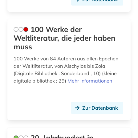
archäologie (4)
Niederlande (2)
aristoteles (1)
Niedersachsen (1)
100 Werke der
armenisch (1)
Nordamerika (4)
Weltliteratur, die jeder haben
arnold, heinz ludwig | literaturwissenschaftler;
Norwegen (11)
muss
publizist; herausgeber; literaturkritiker; regisseur;
schriftsteller (1)
Oesterreich (8)
100 Werke von 84 Autoren aus allen Epochen
arthur (1)
der Weltliteratur, von Aischylos bis Zola.
Osmanisches Reich (6)
(Digitale Bibliothek : Sonderband ; 10) (kleine
artikel (1)
digitale bibliothek ; 29)
Ostasien (5)
Mehr Informationen
asiaten (1)
Osteuropa (4)
asiatische schriftsteller (1)
Ostmitteleuropa (2)
Zur Datenbank
asiatische studien (1)
Palaestina (3)
asien (5)
Polen (2)
20. Jahrhundert in