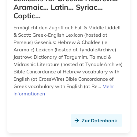
baskisch (1)
Aramaic... Latin... Syriac...
Zypern (1)
Coptic...
bayerische staatsbibliothek (1)
Ermöglicht den Zugriff auf: Full & Middle Liddell
bayern (2)
& Scott: Greek-English Lexicon (hosted at
Perseus) Gesenius: Hebrew & Chaldee (ie
bedrohte sprache (2)
Aramaic) Lexicon (hosted at TyndaleArchive)
begriffsgeschichte &amp;lt;fach&amp;gt; (1)
Jastrow: Dictionary of Targumim, Talmud &
Midrashic Literature (hosted at TyndaleArchive)
behinderung (1)
Bible Concordance of Hebrew vocabulary with
English (at CrossWire) Bible Concordance of
bekker (1)
Greek vocabulary with English (at Re...
Mehr
belletristik (4)
Informationen
belutschisch (1)
bengali (1)
Zur Datenbank
berlin (1)