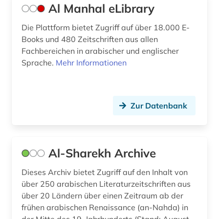
Al Manhal eLibrary
estnisch (2)
Die Plattform bietet Zugriff auf über 18.000 E-
ethik (1)
Books und 480 Zeitschriften aus allen
Fachbereichen in arabischer und englischer
ethnographie (1)
Sprache.
Mehr Informationen
ethnolinguistik (1)
ethnologie (3)
Zur Datenbank
etudes africaines (2)
etymologie (8)
Al-Sharekh Archive
europa (6)
Dieses Archiv bietet Zugriff auf den Inhalt von
europäische geschichte (1)
über 250 arabischen Literaturzeitschriften aus
über 20 Ländern über einen Zeitraum ab der
europäische kommission (1)
frühen arabischen Renaissance (an-Nahda) in
europäische kultur (1)