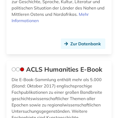
zur Geschichte, Sprache, Kultur, Literatur und
biographie (8)
politischen Situation der Länder des Nahen und
Mittleren Ostens und Nordafrikas.
Mehr
biographie. (1)
Informationen
biologie (2)
bodoni (1)
Zur Datenbank
bokmål (1)
bosnien-herzegowina (1)
ACLS Humanities E-Book
botanik (1)
Die E-Book-Sammlung enthält mehr als 5.000
brahmi-schrift (1)
(Stand: Oktober 2017) englischsprachige
Fachpublikationen zu einer großen Bandbreite
brandenburg (1)
geschichtswissenschaftlicher Themen aller
brauch (1)
Epochen sowie zu regionalwissenschaftlichen
Untersuchungsgegenständen. Weitere
bretonisch (1)
Fachgebiete sind Kunstgeschichte,