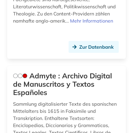
Literaturwissenschaft, Politikwissenschaft und
brief (4)
Theologie. Zu den Content-Providern zählen
briefe (1)
namhafte anglo-amerik...
Mehr Informationen
briefsammlung (2)
british academy (1)
Zur Datenbank
british national corpus (1)
buch (6)
Admyte : Archivo Digital
buchdruck (4)
de Manuscritos y Textos
Españoles
buchrolle (1)
Sammlung digitalisierter Texte des spanischen
buchstabe (1)
Mittelalters bis 1615 in Faksimile und
buchwesen (1)
Transkription. Enthaltene Textsorten:
Enciclopedias, Diccionarios y Grammaticas,
buchwissenschaft (1)
Textos Legales, Textos Cientificos, Libros de