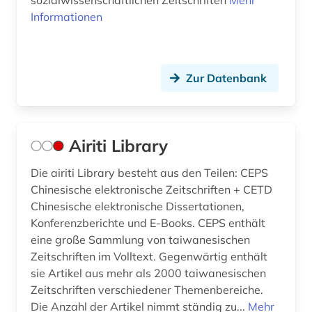
sozialwissenschaftlichen Zeitschriften
Mehr
elektronische publikation (1)
Informationen
elektronische zeitschrift (16)
elektronisches buch (78)
Zur Datenbank
elektronisches publizieren (2)
elektronisches wörterbuch (1)
Airiti Library
elektronsiches buch (1)
Die airiti Library besteht aus den Teilen: CEPS
elfriede (1)
Chinesische elektronische Zeitschriften + CETD
Chinesische elektronische Dissertationen,
eliot (1)
Konferenzberichte und E-Books. CEPS enthält
eine große Sammlung von taiwanesischen
england (8)
Zeitschriften im Volltext. Gegenwärtig enthält
englisch (59)
sie Artikel aus mehr als 2000 taiwanesischen
Zeitschriften verschiedener Themenbereiche.
englisch literatur (1)
Die Anzahl der Artikel nimmt ständig zu...
Mehr