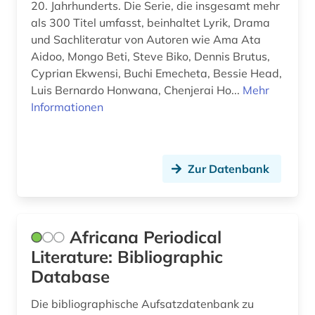
20. Jahrhunderts. Die Serie, die insgesamt mehr
discovery service (1)
als 300 Titel umfasst, beinhaltet Lyrik, Drama
und Sachliteratur von Autoren wie Ama Ata
dissertation (3)
Aidoo, Mongo Beti, Steve Biko, Dennis Brutus,
dokumentarfilm (1)
Cyprian Ekwensi, Buchi Emecheta, Bessie Head,
Luis Bernardo Honwana, Chenjerai Ho...
Mehr
dolmetschen (3)
Informationen
drama (11)
dramatikerin (1)
Zur Datenbank
drittes reich (1)
druck (1)
Africana Periodical
druckindustrie (1)
Literature: Bibliographic
dunhuang (1)
Database
dunhuang-handschriften (2)
Die bibliographische Aufsatzdatenbank zu