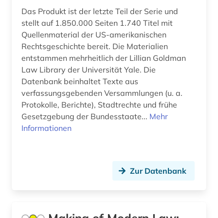
Japan (6)
Das Produkt ist der letzte Teil der Serie und
astronomie (1)
stellt auf 1.850.000 Seiten 1.740 Titel mit
Jugoslawien (3)
atlas (6)
Quellenmaterial der US-amerikanischen
Kanada (10)
Rechtsgeschichte bereit. Die Materialien
audiodatei (3)
entstammen mehrheitlich der Lillian Goldman
Kroatien (3)
Law Library der Universität Yale. Die
audiovisuelles material (2)
Datenbank beinhaltet Texte aus
Lettland (4)
verfassungsgebenden Versammlungen (u. a.
aufgebot (1)
Protokolle, Berichte), Stadtrechte und frühe
Liechtenstein (4)
aufklärung (1)
Gesetzgebung der Bundesstaate...
Mehr
Litauen (8)
Informationen
aufsatz (1)
Luxemburg (1)
aufsatzsammlung (3)
Makedonien (2)
Zur Datenbank
augenzeuge (1)
Mecklenburg-Vorpommern (2)
augenzeugenbericht (1)
Mittelamerika (8)
augsburg (1)