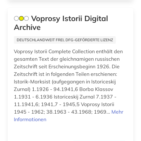
Palaestina (2)
autor (4)
Voprosy Istorii Digital
Polen (19)
außenpolitik (7)
Archive
Portugal (3)
außenwirtschaft (1)
DEUTSCHLANDWEIT FREI, DFG-GEFÖRDERTE LIZENZ
Rheinland-Pfalz (5)
avantgarde (1)
Voprosy Istorii Complete Collection enthält den
Roemisches Reich (2)
gesamten Text der gleichnamigen russischen
axel oxenstierna (1)
Zeitschrift seit Erscheinungsbeginn 1926. Die
Rumänien (3)
Zeitschrift ist in folgenden Teilen erschienen:
bad kissingen (1)
Istorik-Marksist (aufgegangen in Istoriceskij
Russland, Sowjetunion (29)
bad reichenhall (1)
Zurnal) 1.1926 - 94.1941,6 Borba Klassov
Saarland (1)
1.1931 - 6.1936 Istoriceskij Zurnal 7.1937 -
baden-württemberg (1)
11.1941,6; 1941,7 - 1945,5 Voprosy Istorii
Sachsen (10)
1945 - 1962; 38.1963 - 43.1968; 1969...
Mehr
balkanromanistik (1)
Informationen
Schleswig-Holstein (1)
ballangen (1)
Schweden (140)
ballett (1)