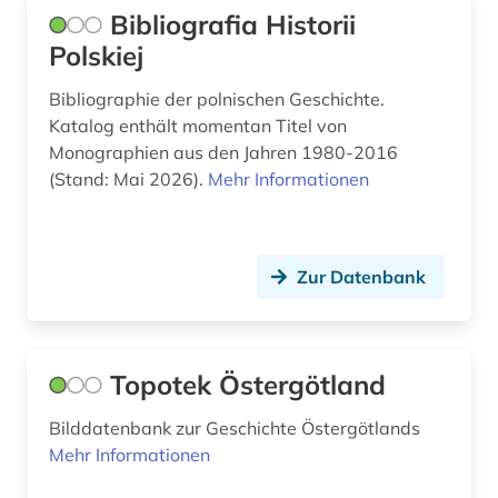
bergen (norwegen) (2)
Bibliografia Historii
bericht (1)
Polskiej
berlin (2)
Bibliographie der polnischen Geschichte.
Katalog enthält momentan Titel von
bern (1)
Monographien aus den Jahren 1980-2016
(Stand: Mai 2026).
Mehr Informationen
berne <wesermarsch> (1)
beruf (1)
beschluss (1)
Zur Datenbank
besetzung (3)
betriebswirtschaftslehre (1)
Topotek Östergötland
bevölkerung (3)
Bilddatenbank zur Geschichte Östergötlands
Mehr Informationen
bevölkerungsentwicklung (1)