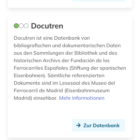
druckschrift (1)
Docutren
druckwerk (2)
Docutren ist eine Datenbank von
dynastie (2)
bibliografischen und dokumentarischen Daten
dänemark (113)
aus den Sammlungen der Bibliothek und des
historischen Archivs der Fundación de los
dänisch-hallische mission (1)
Ferrocarriles Españoles (Stiftung der spanischen
Eisenbahnen). Sämtliche referenzierten
dønna (1)
Dokumente sind im Lesesaal des Museo del
e-learning (1)
Ferrocarril de Madrid (Eisenbahnmuseum
Madrid) einsehbar.
Mehr Informationen
east india company (1)
edition (2)
Zur Datenbank
egedal kommune (1)