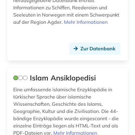
herausgegebene Datenbank enthält
Informationen zu Schiffen, Reedereien und
bürgerkrieg (1)
Seeleuten in Norwegen mit einem Schwerpunkt
bürgerrechtsbewegung (1)
auf der Region Agder.
Mehr Informationen
cd-rom (19)
chemie (12)
Zur Datenbank
chile (1)
china (21)
Islam Ansiklopedisi
chinaforschung (1)
Eine umfassende islamische Enzyklopädie in
chinesen (1)
türkischer Sprache über islamische
Wissenschaften, Geschichte des Islams,
chinesisch (2)
Geographie, Kultur und die Zivilisation. Die 44-
bändige Enzyklopädie wurde eingescannt - die
christentum (5)
einzelne Einträge liegen als HTML-Text und als
christian christensen (1)
PDF-Dateien vor.
Mehr Informationen