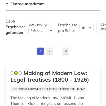
Brandenburg (5)
Eintragungsdatum
▼
aquarell (1)
Bremen (2)
arabisch (14)
Bulgarien (2)
1266
Sortierung
arabische literatur (2)
Ergebnisse
CSV
Ergebnisse
Expo
Byzantinisches Reich (2)
pro Seite:
gefunden
arabische staaten (1)
China (17)
arabistik (8)
Daenemark (120)
1
2
…
51
arbeiterbewegung (3)
Deutschland (124)
arbeitsrecht (1)
Deutschland (DDR) (14)
Making of Modern Law:
architektur (10)
Legal Treatises (1800 - 1926)
Estland (7)
architekturgeschichte (1)
Europa (25)
DEUTSCHLANDWEIT FREI, DFG-GEFÖRDERTE LIZENZ
archiv (21)
The Making of Modern Law (MOML 1) von
Finnland (26)
archivalien (1)
Thomson-Gale ermöglicht umfassend die