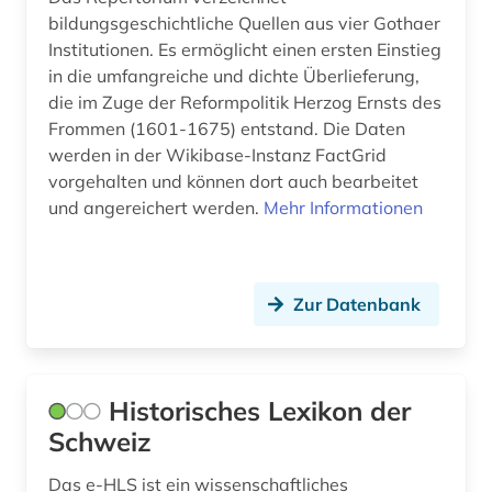
borgholm (1)
bildungsgeschichtliche Quellen aus vier Gothaer
Institutionen. Es ermöglicht einen ersten Einstieg
bornholm (2)
in die umfangreiche und dichte Überlieferung,
die im Zuge der Reformpolitik Herzog Ernsts des
bosnien-herzegowina (1)
Frommen (1601-1675) entstand. Die Daten
botanik (1)
werden in der Wikibase-Instanz FactGrid
vorgehalten und können dort auch bearbeitet
brabrand (1)
und angereichert werden.
Mehr Informationen
brake (1)
brandenburg (3)
Zur Datenbank
brandförsäkringsverket (1)
brasilien (1)
Historisches Lexikon der
brauch (1)
Schweiz
brauchtum (2)
Das e-HLS ist ein wissenschaftliches