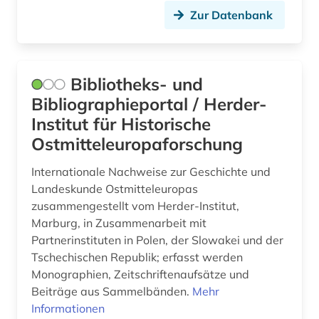
deutscher orden (2)
Zur Datenbank
deutsches reich (2)
deutsches reich. reichsregierung (1)
Bibliotheks- und
deutsches sprachgebiet (10)
Bibliographieportal / Herder-
Institut für Historische
deutschland (49)
Ostmitteleuropaforschung
deutschland &amp;lt ddr&amp;gt (1)
Internationale Nachweise zur Geschichte und
deutschland &amp;lt sowjetische
Landeskunde Ostmitteleuropas
zone&amp;gt (1)
zusammengestellt vom Herder-Institut,
Marburg, in Zusammenarbeit mit
deutschland (bundesrepublik) (2)
Partnerinstituten in Polen, der Slowakei und der
deutschland (ddr) (4)
Tschechischen Republik; erfasst werden
Monographien, Zeitschriftenaufsätze und
deutschland ddr (1)
Beiträge aus Sammelbänden.
Mehr
Informationen
deutschland. bundesrat (1)