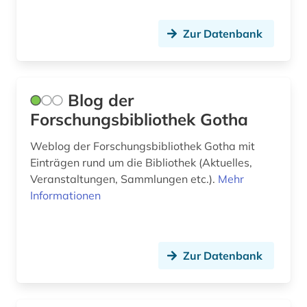
Tschechische Republik (10)
bayern. bayerische staatsregierung (1)
Zur Datenbank
Tuerkei (1)
beamter (1)
USA (65)
begräbnis (1)
Blog der
Ukraine (10)
behringwerke (1)
Forschungsbibliothek Gotha
Ungarn (7)
behörde (1)
Weblog der Forschungsbibliothek Gotha mit
Vatikanstadt (1)
Einträgen rund um die Bibliothek (Aktuelles,
belgien (6)
Veranstaltungen, Sammlungen etc.).
Mehr
Zypern (1)
Informationen
belletristik (1)
beneluxländer (1)
bergbau (1)
Zur Datenbank
bergen (2)