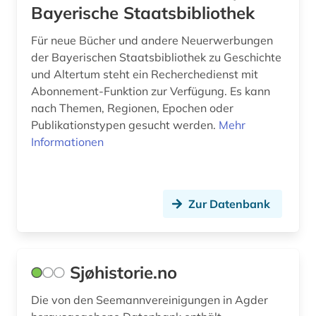
Bayerische Staatsbibliothek
bundestag (3)
Für neue Bücher und andere Neuerwerbungen
bunker (1)
der Bayerischen Staatsbibliothek zu Geschichte
und Altertum steht ein Recherchedienst mit
burgen (1)
Abonnement-Funktion zur Verfügung. Es kann
byzantinisches reich (1)
nach Themen, Regionen, Epochen oder
Publikationstypen gesucht werden.
Mehr
byzantinistik (2)
Informationen
byzanz (1)
båtsfjord (1)
Zur Datenbank
bærum (1)
böhmen (2)
Sjøhistorie.no
börsenverein der deutschen buchhändler (1)
Die von den Seemannvereinigungen in Agder
bürger (1)