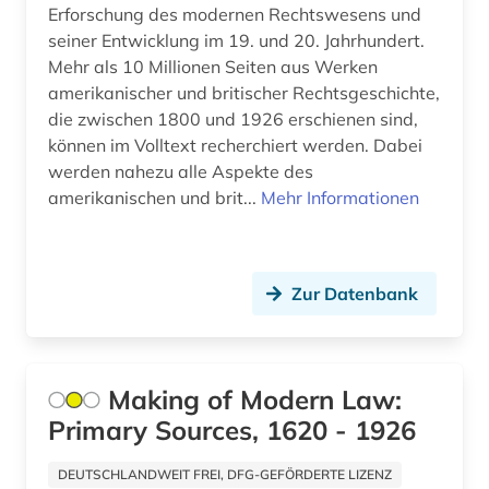
Frankreich (24)
Erforschung des modernen Rechtswesens und
archivwesen (1)
seiner Entwicklung im 19. und 20. Jahrhundert.
GUS (1)
Mehr als 10 Millionen Seiten aus Werken
archäologie (18)
amerikanischer und britischer Rechtsgeschichte,
Griechenland (2)
archäologische stätte (1)
die zwischen 1800 und 1926 erschienen sind,
Griechenland (Altertum) (4)
können im Volltext recherchiert werden. Dabei
argentinien (2)
werden nahezu alle Aspekte des
Großbritannien (39)
amerikanischen und brit...
Mehr Informationen
arktis (2)
Hamburg (6)
armenfürsorge (3)
Hessen (6)
Zur Datenbank
artefakte (1)
Irland (4)
asean (1)
Island (13)
asien (8)
Making of Modern Law:
Israel (15)
Primary Sources, 1620 - 1926
asienforschung (2)
Italien (13)
assyriologie (1)
DEUTSCHLANDWEIT FREI, DFG-GEFÖRDERTE LIZENZ