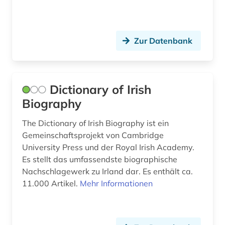
christiania (1)
christianshavn (1)
Zur Datenbank
christliche kunst (1)
christliche literatur (4)
Dictionary of Irish
christliche mission (1)
Biography
chronologie (1)
The Dictionary of Irish Biography ist ein
Gemeinschaftsprojekt von Cambridge
churchill, winston (1)
University Press und der Royal Irish Academy.
commonwealth (10)
Es stellt das umfassendste biographische
Nachschlagewerk zu Irland dar. Es enthält ca.
conservatorium der musik (1)
11.000 Artikel.
Mehr Informationen
dahlbergh, erik jönsson | offizier; architekt;
zeichner; kartograf; historiker; beamter;
generalgouverneur (1)