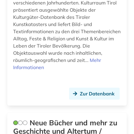
verschiedenen Jahrhunderten. Kulturraum Tirol
buchdrucker (2)
präsentiert ausgewählte Objekte der
Kulturgüter-Datenbank des Tiroler
buchhandel (3)
Kunstkatasters und liefert Bild- und
buchhändler (1)
Textinformationen zu den drei Themenbereichen
Alltag, Feste & Religion und Kunst & Kultur im
buchkunst (1)
Leben der Tiroler Bevölkerung. Die
Objektauswahl wurde nach inhaltlichen,
buchwesen (4)
räumlich-geografischen und zeit...
Mehr
Informationen
buchwissenschaft (1)
buddhismus (1)
bundesarchiv (1)
Zur Datenbank
bundesarchiv (koblenz) (1)
bundesarchiv-bildarchiv (1)
Neue Bücher und mehr zu
bundesregierung (1)
Geschichte und Altertum /