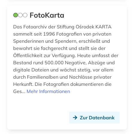
ehemalige deutsche gebiete (1)
eheschließung (2)
FotoKarta
einheitsübersetzung (1)
Das Fotoarchiv der Stiftung Ośrodek KARTA
sammelt seit 1996 Fotografien von privaten
einrichtung (1)
Spenderinnen und Spendern, erschließt und
bewahrt sie fachgerecht und stellt sie der
einsprachiges wörterbuch (1)
Öffentlichkeit zur Verfügung. Heute umfasst der
einwanderung (4)
Bestand rund 500.000 Negative, Abzüge und
digitale Dateien und wächst stetig, vor allem
einwohnermelderegister (1)
durch Familienalben und Nachlässe privater
Herkunft. Die Fotografien dokumentieren die
eisenbahn (5)
Ges...
Mehr Informationen
eisenverarbeitung (1)
elearning (1)
Zur Datenbank
elektronische bibliothek (2)