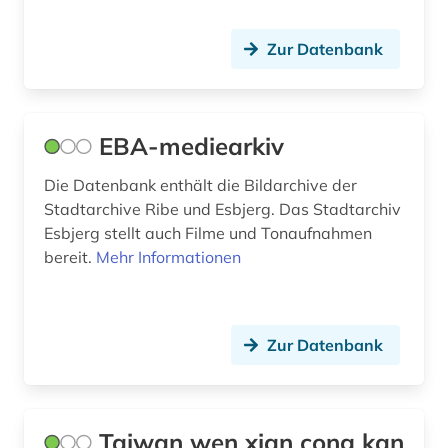
bevölkerungsstatistik (3)
bibel (4)
Zur Datenbank
bibelwissenschaft (1)
bibiografie 1472-1700 (1)
EBA-mediearkiv
bibliografie (40)
Die Datenbank enthält die Bildarchive der
Stadtarchive Ribe und Esbjerg. Das Stadtarchiv
bibliografie 1945-1990 (1)
Esbjerg stellt auch Filme und Tonaufnahmen
bibliographie (21)
bereit.
Mehr Informationen
bibliographie 1800 - 2009 (1)
bibliographie 1900-2000 (1)
Zur Datenbank
bibliothek (7)
bibliothekskatalog (1)
Taiwan wen xian cong kan