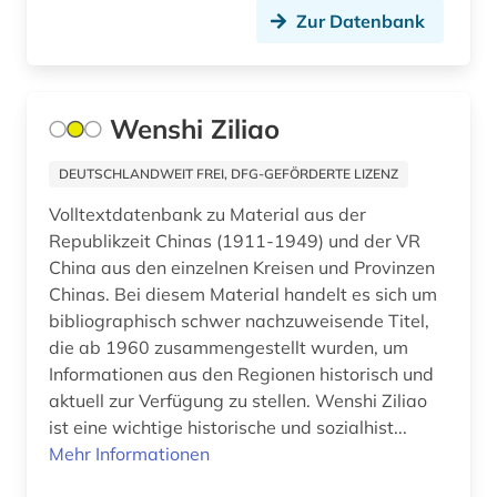
Schweiz (16)
Zur Datenbank
baltikum (2)
Serbien (3)
bartensleben <familie> (1)
Skandinavien (5)
Wenshi Ziliao
barßel (1)
Slowakei (9)
DEUTSCHLANDWEIT FREI, DFG-GEFÖRDERTE LIZENZ
baudenkmal (1)
Slowenien (4)
Volltextdatenbank zu Material aus der
bauernhof (2)
Republikzeit Chinas (1911-1949) und der VR
Spanien (12)
China aus den einzelnen Kreisen und Provinzen
bauingenieurwesen (1)
Chinas. Bei diesem Material handelt es sich um
Suedamerika (12)
bauwerk (1)
bibliographisch schwer nachzuweisende Titel,
Suedasien (4)
die ab 1960 zusammengestellt wurden, um
bayerische motoren-werke (1)
Informationen aus den Regionen historisch und
Suedostasien (3)
aktuell zur Verfügung zu stellen. Wenshi Ziliao
bayerische staatsbibliothek (1)
ist eine wichtige historische und sozialhist...
Suedosteuropa (5)
bayerische staatsgemäldesammlungen (1)
Mehr Informationen
Thueringen (5)
bayern (12)