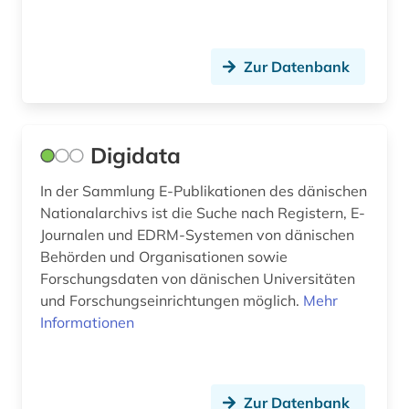
deutschland. reichskanzlei (1)
Zur Datenbank
dialekt (1)
diaspora (2)
digital humanities (2)
Digidata
digitale edition (1)
In der Sammlung E-Publikationen des dänischen
Nationalarchivs ist die Suche nach Registern, E-
digitalisat (2)
Journalen und EDRM-Systemen von dänischen
digitalisierung (6)
Behörden und Organisationen sowie
Forschungsdaten von dänischen Universitäten
diplomatie (1)
und Forschungseinrichtungen möglich.
Mehr
Informationen
diskriminierung (1)
displaced person (1)
Zur Datenbank
divina commedia (2)