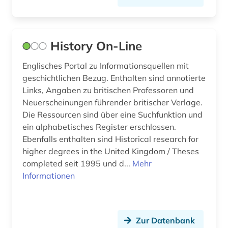
dogmatik (2)
dokument (4)
History On-Line
dokumentarfilm (1)
Englisches Portal zu Informationsquellen mit
geschichtlichen Bezug. Enthalten sind annotierte
donezk (ukraine) (1)
Links, Angaben zu britischen Professoren und
dorf (1)
Neuerscheinungen führender britischer Verlage.
Die Ressourcen sind über eine Suchfunktion und
drente (1)
ein alphabetisches Register erschlossen.
Ebenfalls enthalten sind Historical research for
dresden (1)
higher degrees in the United Kingdom / Theses
completed seit 1995 und d...
Mehr
drittes reich (7)
Informationen
druckgeschichte (2)
druckgrafik (1)
Zur Datenbank
druckgraphik (1)