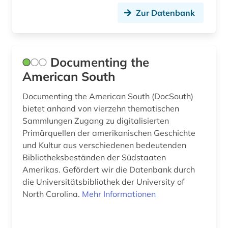
der blaue reiter (1)
Zur Datenbank
design (8)
deutsch (9)
Documenting the
deutsch-deutsche beziehungen (1)
American South
deutsche film ag (1)
Documenting the American South (DocSouth)
bietet anhand von vierzehn thematischen
deutsche film gmbh (1)
Sammlungen Zugang zu digitalisierten
deutsche gesellschaft für soziologie (1)
Primärquellen der amerikanischen Geschichte
und Kultur aus verschiedenen bedeutenden
deutsche ostgebiete (1)
Bibliotheksbeständen der Südstaaten
Amerikas. Gefördert wir die Datenbank durch
deutscher einwanderer (1)
die Universitätsbibliothek der University of
deutscher gewerkschaftsbund (1)
North Carolina.
Mehr Informationen
deutscher idealismus (1)