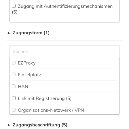
aktiengesellschaft (1)
Zugang mit Authentifizierungsmechanismen
Philosophie (43)
(5)
alfred escher (1)
Physik (6)
algerien (1)
Zugangsform (1)
▲
Politologie (117)
alighieri (2)
Psychologie (4)
alltag (3)
Rechtswissenschaft (39)
EZProxy
alltagskultur (2)
Romanistik (33)
Einzelplatz
alte geschichte (1)
Slavistik (31)
HAN
alter orient (3)
Sondersammelgebiete an deutschen
Bibliotheken (3)
altersversorung (1)
Link mit Registrierung (5)
Organisations-Netzwerk / VPN
altertum (6)
Soziologie (69)
Shibboleth
Sport (4)
altertumswissenschaft (4)
Zugangsbeschriftung (5)
▲