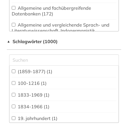
Allgemeine und fachübergreifende
Datenbanken (172)
Allgemeine und vergleichende Sprach- und
Literaturwissenschaft. Indogermanistik.
Außereuropäische Sprachen und Literaturen (55)
Schlagwörter (1000)
▲
Anglistik. Amerikanistik (56)
Archäologie (43)
Architektur, Bauingenieur- und
(1859-1877) (1)
Vermessungswesen (23)
100-1216 (1)
Biologie, Biotechnologie (17)
1833-1969 (1)
Buch- und Bibliothekswesen,
Informationswissenschaft (37)
1834-1966 (1)
Chemie und Pharmazie (8)
19. jahrhundert (1)