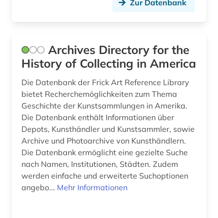
Zur Datenbank
danmarks nationalsocialistiske arbejderparti
(1)
dannebrogsmænd (2)
Archives Directory for the
History of Collecting in America
dante (2)
Die Datenbank der Frick Art Reference Library
darstellende kunst (1)
bietet Recherchemöglichkeiten zum Thema
datensammlung (1)
Geschichte der Kunstsammlungen in Amerika.
Die Datenbank enthält Informationen über
datenspeicherung (1)
Depots, Kunsthändler und Kunstsammler, sowie
Archive und Photoarchive von Kunsthändlern.
ddr (1)
Die Datenbank ermöglicht eine gezielte Suche
dedesdorf (1)
nach Namen, Institutionen, Städten. Zudem
werden einfache und erweiterte Suchoptionen
defa-studio für spielfilme (1)
angebo...
Mehr Informationen
denkmal (3)