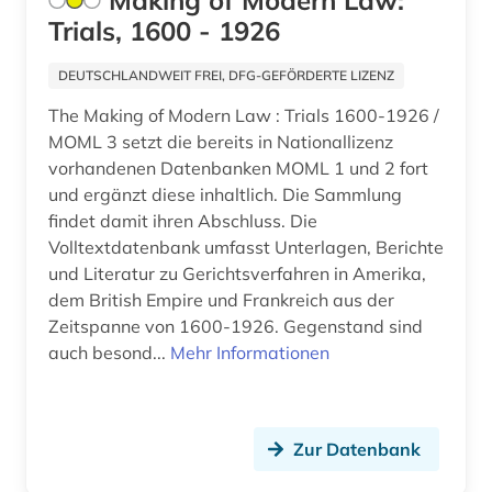
Making of Modern Law:
Moldawien (2)
Trials, 1600 - 1926
auktionshaus (1)
Montenegro (3)
DEUTSCHLANDWEIT FREI, DFG-GEFÖRDERTE LIZENZ
ausbildung (1)
Niederlande (28)
The Making of Modern Law : Trials 1600-1926 /
ausgrabung (2)
MOML 3 setzt die bereits in Nationallizenz
Niedersachsen (14)
vorhandenen Datenbanken MOML 1 und 2 fort
ausstellung (3)
und ergänzt diese inhaltlich. Die Sammlung
Nordamerika (13)
ausstellungskatalog (1)
findet damit ihren Abschluss. Die
Nordrhein-Westfalen (6)
Volltextdatenbank umfasst Unterlagen, Berichte
australien (5)
und Literatur zu Gerichtsverfahren in Amerika,
Norwegen (62)
dem British Empire und Frankreich aus der
auswanderer (1)
Zeitspanne von 1600-1926. Gegenstand sind
Oesterreich (36)
auswanderung (7)
auch besond...
Mehr Informationen
Ostasien (14)
ausweisung (1)
Osteuropa (21)
autobiografie (1)
Zur Datenbank
Ostmitteleuropa (7)
autografen (1)