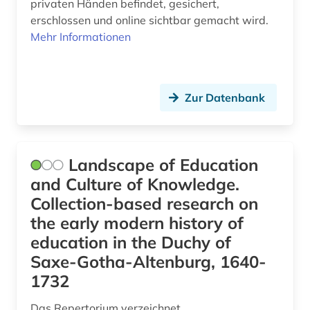
privaten Händen befindet, gesichert,
biografie (40)
erschlossen und online sichtbar gemacht wird.
biographie (26)
Mehr Informationen
biographistik (1)
biologie (3)
Zur Datenbank
biowissenschaften (1)
blekinge (2)
Landscape of Education
blexen (1)
and Culture of Knowledge.
Collection-based research on
blog (3)
the early modern history of
bohuslän (1)
education in the Duchy of
Saxe-Gotha-Altenburg, 1640-
bollnäs (1)
1732
bonaparte (familie) (1)
Das Repertorium verzeichnet