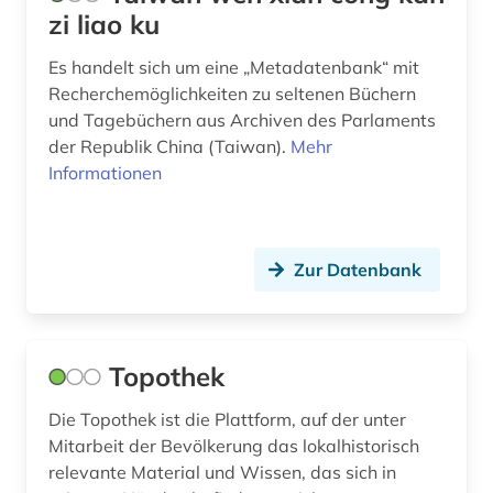
bibliothekswesen (1)
zi liao ku
bild (3)
Es handelt sich um eine „Metadatenbank“ mit
Recherchemöglichkeiten zu seltenen Büchern
bildarchiv (2)
und Tagebüchern aus Archiven des Parlaments
bildband (1)
der Republik China (Taiwan).
Mehr
Informationen
bilddatenbank (8)
bildende kunst (2)
Zur Datenbank
bilder (1)
bildliche darstellung (1)
bildnismalerei (1)
Topothek
bildung (1)
Die Topothek ist die Plattform, auf der unter
Mitarbeit der Bevölkerung das lokalhistorisch
bildungswesen (2)
relevante Material und Wissen, das sich in