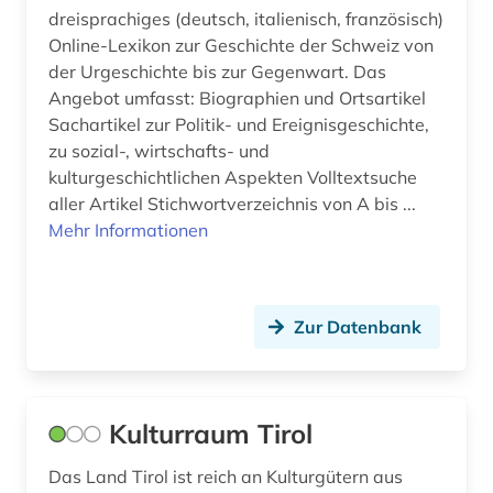
dreisprachiges (deutsch, italienisch, französisch)
braunschweig (1)
Online-Lexikon zur Geschichte der Schweiz von
breda (1)
der Urgeschichte bis zur Gegenwart. Das
Angebot umfasst: Biographien und Ortsartikel
bremen (2)
Sachartikel zur Politik- und Ereignisgeschichte,
zu sozial-, wirtschafts- und
brief (3)
kulturgeschichtlichen Aspekten Volltextsuche
briefe (1)
aller Artikel Stichwortverzeichnis von A bis ...
Mehr Informationen
briefsammlung (2)
briefwechsel (2)
Zur Datenbank
brockhaus (1)
brünn (1)
buch (3)
Kulturraum Tirol
buchdruck (2)
Das Land Tirol ist reich an Kulturgütern aus