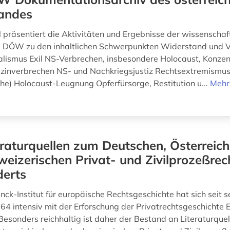
andes
l präsentiert die Aktivitäten und Ergebnisse der wissenschaf
s DÖW zu den inhaltlichen Schwerpunkten Widerstand und V
alismus Exil NS-Verbrechen, insbesondere Holocaust, Konzen
zinverbrechen NS- und Nachkriegsjustiz Rechtsextremismus
che) Holocaust-Leugnung Opferfürsorge, Restitution u...
Mehr
eraturquellen zum Deutschen, Österreic
eizerischen Privat- und Zivilprozeßrec
derts
ck-Institut für europäische Rechtsgeschichte hat sich seit s
4 intensiv mit der Erforschung der Privatrechtsgeschichte 
 Besonders reichhaltig ist daher der Bestand an Literaturque