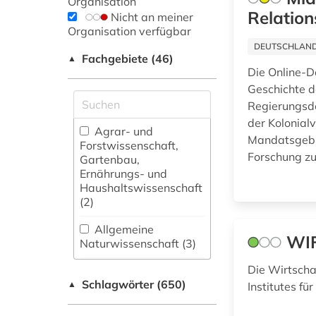
Organisation
Relation
Nicht an meiner
Organisation verfügbar
DEUTSCHLANDW
Fachgebiete (46)
▲
Die Online-D
Geschichte d
Regierungsd
der Kolonial
Agrar- und
Mandatsgebie
Forstwissenschaft,
Forschung zu
Gartenbau,
Ernährungs- und
Haushaltswissenschaft
(2)
Allgemeine
WIF
Naturwissenschaft (3)
Die Wirtscha
Allgemeine und
Schlagwörter (650)
fachübergreifende
▲
Institutes fü
Datenbanken (82)