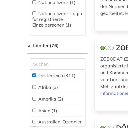
Philosophie (3)
Nationallizenz (1)
der Normenda
Physik (1)
aufführungsgeschichte
gearbeitet.
M
Nationallizenz-Login
deutschland 1770-
für registrierte
Politologie (10)
1830 (1)
Einzelpersonen (1)
Psychologie (2)
auktionshaus (1)
Länder (76)
▲
Rechtswissenschaft
ZO
auswanderer (1)
(48)
autor (1)
ZOBODAT (Zo
Romanistik (2)
organisierte
bairisch (1)
und Kommunik
Slavistik (1)
Oesterreich (311)
von Tier- un
balkanromanistik (1)
Mehrzahl der 
Afrika (3)
Sondersammelgebiete
Informatione
baugeräte (1)
an deutschen
Amerika (2)
Bibliotheken (0)
bauingenieurwesen
Asien (1)
(1)
Soziologie (10)
Australien, Ozeanien
baumaschinen (1)
DÖW
Sport (4)
(2)