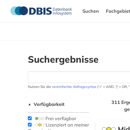
Suchen
Fachgebie
Suchergebnisse
Nutzen Sie die
vereinfachte Abfragesyntax
('+' = AND, '|' = OR,
311 Erg
Verfügbarkeit
▲
ge
Frei verfügbar
Lizenziert an meiner
Mid