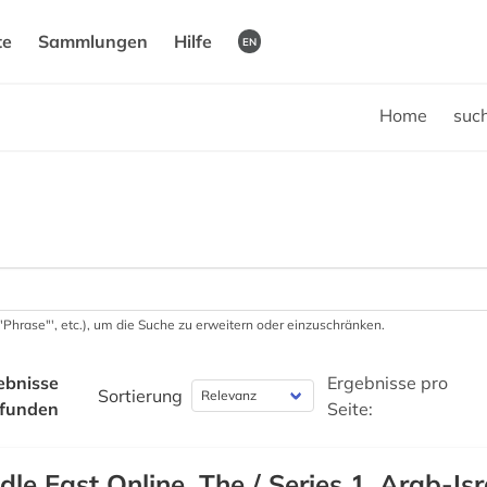
te
Sammlungen
Hilfe
EN
Home
suc
 '"Phrase"', etc.), um die Suche zu erweitern oder einzuschränken.
ebnisse
Ergebnisse pro
Sortierung
funden
Seite:
dle East Online, The / Series 1, Arab-Isr