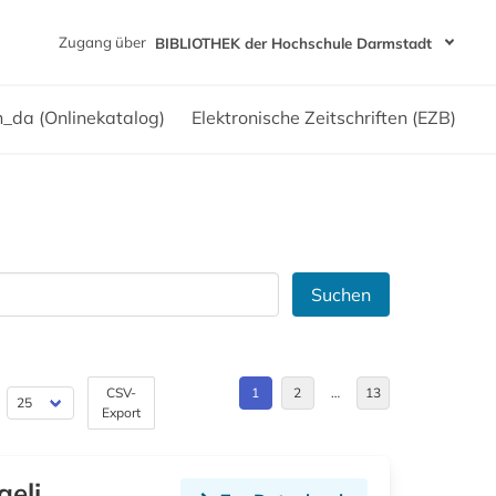
Zugang über
BIBLIOTHEK der Hochschule Darmstadt
h_da (Onlinekatalog)
Elektronische Zeitschriften (EZB)
Suchen
CSV-
1
2
…
13
Export
aeli