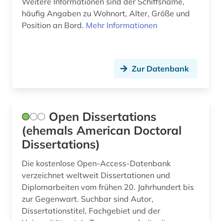
Weitere Informationen sind der Schiffsname,
nanowissenschaft (1)
häufig Angaben zu Wohnort, Alter, Größe und
Position an Bord.
Mehr Informationen
national institute for newman studies (1)
nationalsozialismus (1)
Zur Datenbank
naturkatastrophen (1)
new york times (1)
newman (1)
Open Dissertations
(ehemals American Doctoral
nichtmetallischer werkstoff (1)
Dissertations)
niederlande (1)
Die kostenlose Open-Access-Datenbank
niederlande großbritannien seekrieg (1)
verzeichnet weltweit Dissertationen und
Diplomarbeiten vom frühen 20. Jahrhundert bis
online-publikation (5)
zur Gegenwart. Suchbar sind Autor,
Dissertationstitel, Fachgebiet und der
online-vorlesung (1)