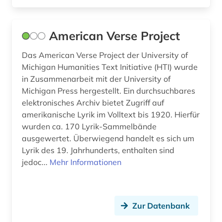
griechenland <altertum> (1)
American Verse Project
großbritannien (5)
Das American Verse Project der University of
gummi (1)
Michigan Humanities Text Initiative (HTI) wurde
in Zusammenarbeit mit der University of
handel (1)
Michigan Press hergestellt. Ein durchsuchbares
handelsrecht (1)
elektronisches Archiv bietet Zugriff auf
amerikanische Lyrik im Volltext bis 1920. Hierfür
harz (1)
wurden ca. 170 Lyrik-Sammelbände
ausgewertet. Überwiegend handelt es sich um
hawaii (1)
Lyrik des 19. Jahrhunderts, enthalten sind
jedoc...
Mehr Informationen
herkunftsland (1)
hispanoamerika (1)
hispanoamerikanische geschichte (1)
Zur Datenbank