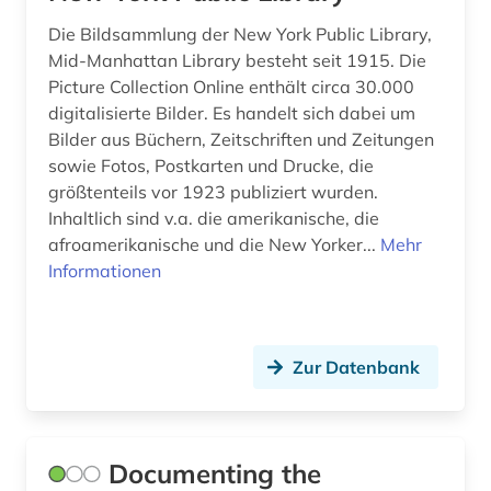
islam (1)
Die Bildsammlung der New York Public Library,
islamisches recht (1)
Mid-Manhattan Library besteht seit 1915. Die
Picture Collection Online enthält circa 30.000
islamwissenschaft (1)
digitalisierte Bilder. Es handelt sich dabei um
Bilder aus Büchern, Zeitschriften und Zeitungen
israel (1)
sowie Fotos, Postkarten und Drucke, die
jesuiten (1)
größtenteils vor 1923 publiziert wurden.
Inhaltlich sind v.a. die amerikanische, die
john henry (1)
afroamerikanische und die New Yorker...
Mehr
Informationen
journalismus (1)
judaistik (1)
juden (2)
Zur Datenbank
judenfeindschaft (1)
jugendkultur (1)
Documenting the