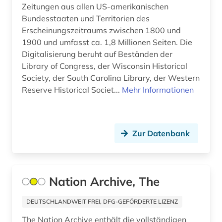
Malta (1)
Zeitungen aus allen US-amerikanischen
faktendatenbank (1)
Bundesstaaten und Territorien des
Mittelamerika (5)
Erscheinungszeitraums zwischen 1800 und
familienname (1)
1900 und umfasst ca. 1,8 Millionen Seiten. Die
Niederlande (2)
fasern (1)
Digitalisierung beruht auf Beständen der
Nordamerika (5)
Library of Congress, der Wisconsin Historical
feminismus (1)
Society, der South Carolina Library, der Western
Norwegen (1)
Reserve Historical Societ...
Mehr Informationen
fernsehserien (1)
Oesterreich (2)
fid anglo-american culture (2)
Osmanisches Reich (1)
Zur Datenbank
fid asien (1)
Ostasien (2)
fid benelux (1)
Osteuropa (4)
fid darstellende kunst (2)
Nation Archive, The
Ostmitteleuropa (2)
fid geschichtswissenschaft (2)
DEUTSCHLANDWEIT FREI, DFG-GEFÖRDERTE LIZENZ
Palaestina (1)
fid jüdische studien (1)
The Nation Archive enthält die vollständigen