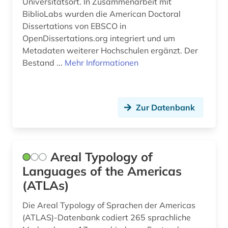
Universitätsort. In Zusammenarbeit mit
open access (1)
BiblioLabs wurden die American Doctoral
Dissertations von EBSCO in
oral history (1)
OpenDissertations.org integriert und um
Metadaten weiterer Hochschulen ergänzt. Der
orientalistik (1)
Bestand ...
Mehr Informationen
ozeanien (1)
palästina (1)
Zur Datenbank
paris (1)
parlament (1)
Areal Typology of
philosophie (1)
Languages of the Americas
photograph (1)
(ATLAs)
pidgin-sprachen (1)
Die Areal Typology of Sprachen der Americas
(ATLAS)-Datenbank codiert 265 sprachliche
plastik (1)