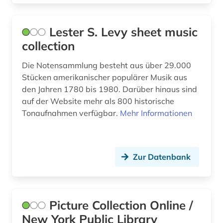
hollywood (1)
indiana (1)
Lester S. Levy sheet music
indianer (2)
collection
information retrieval (1)
Die Notensammlung besteht aus über 29.000
Stücken amerikanischer populärer Musik aus
internationale beziehungen (1)
den Jahren 1780 bis 1980. Darüber hinaus sind
auf der Website mehr als 800 historische
internationale politik (1)
Tonaufnahmen verfügbar.
Mehr Informationen
internationaler terrorismus (1)
internationaler vertrag (1)
Zur Datenbank
internationales recht (1)
internationales steuerrecht (1)
Picture Collection Online /
iranistik (1)
New York Public Library