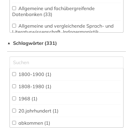
Allgemeine und fachübergreifende
Datenbanken (33)
Allgemeine und vergleichende Sprach- und
Literaturwissenschaft. Indogermanistik.
Außereuropäische Sprachen und Literaturen (10)
Schlagwörter (331)
▲
Anglistik. Amerikanistik (61)
Archäologie (1)
Architektur, Bauingenieur- und
1800-1900 (1)
Vermessungswesen (2)
1808-1980 (1)
Biologie, Biotechnologie (2)
1968 (1)
Buch- und Bibliothekswesen,
Informationswissenschaft (2)
20.jahrhundert (1)
Chemie und Pharmazie (2)
abkommen (1)