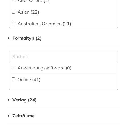
Alter Orient (1)
dialektologie (1)
Asien (22)
dissertation (1)
Australien, Ozeanien (21)
dokumentarfilm (1)
Baltikum (1)
Formaltyp (2)
▲
doppelbesteuerung (1)
Belgien (2)
drama (1)
Byzantinisches Reich (1)
drehbuch (1)
Anwendungssoftware (0
)
China (3)
einkommen (1)
Online (41
)
Daenemark (2)
elektronisches buch (4)
Deutschland (4)
energie (1)
Verlag (24)
▼
Europa (26)
energieerzeugung (1)
Zeiträume
▼
Finnland (1)
energieversorgung (1)