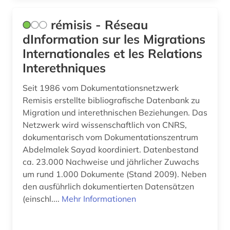
terminologie (1)
rémisis - Réseau
terrorismus (1)
dInformation sur les Migrations
terroristische vereinigung (1)
Internationales et les Relations
theater (2)
Interethniques
toxikologie (1)
Seit 1986 vom Dokumentationsnetzwerk
Remisis erstellte bibliografische Datenbank zu
türkei (1)
Migration und interethnischen Beziehungen. Das
Netzwerk wird wissenschaftlich von CNRS,
umfrage (1)
dokumentarisch vom Dokumentationszentrum
umwelt (2)
Abdelmalek Sayad koordiniert. Datenbestand
ca. 23.000 Nachweise und jährlicher Zuwachs
umweltgeschichte (1)
um rund 1.000 Dokumente (Stand 2009). Neben
den ausführlich dokumentierten Datensätzen
universität (1)
(einschl....
Mehr Informationen
unterhaltung (1)