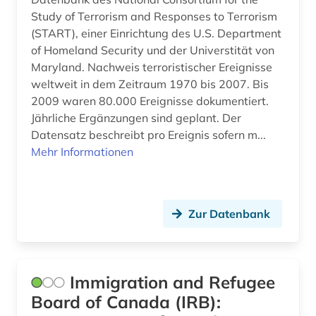
Study of Terrorism and Responses to Terrorism
religion (1)
(START), einer Einrichtung des U.S. Department
of Homeland Security und der Universtität von
religionsfreiheit (1)
Maryland. Nachweis terroristischer Ereignisse
religionswissenschaft (1)
weltweit in dem Zeitraum 1970 bis 2007. Bis
2009 waren 80.000 Ereignisse dokumentiert.
risikofaktor (1)
Jährliche Ergänzungen sind geplant. Der
Datensatz beschreibt pro Ereignis sofern m...
römisches reich (1)
Mehr Informationen
sammlung (1)
schiffe (1)
Zur Datenbank
schifffahrt (1)
schule (1)
Immigration and Refugee
schwarze (6)
Board of Canada (IRB):
schwarze lyrik (1)