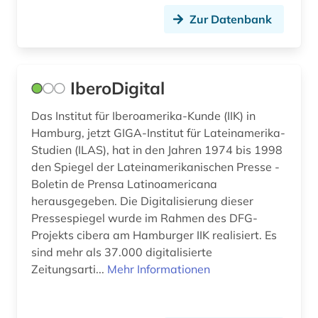
unterhaltungsmusik (2)
Zur Datenbank
ureinwohner (1)
usa (54)
IberoDigital
vereinigte staaten (1)
Das Institut für Iberoamerika-Kunde (IIK) in
vereinigte staaten von amerika (1)
Hamburg, jetzt GIGA-Institut für Lateinamerika-
Studien (ILAS), hat in den Jahren 1974 bis 1998
verlagswesen (1)
den Spiegel der Lateinamerikanischen Presse -
vermögen (1)
Boletin de Prensa Latinoamericana
herausgegeben. Die Digitalisierung dieser
verwaltungswissenschaft (1)
Pressespiegel wurde im Rahmen des DFG-
Projekts cibera am Hamburger IIK realisiert. Es
video (1)
sind mehr als 37.000 digitalisierte
vielfalt (1)
Zeitungsarti...
Mehr Informationen
vietnamkrieg (1)