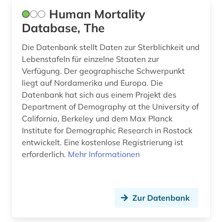
sozialwissenschaften (5)
Human Mortality
sprachatlas (1)
Database, The
sprachgeografie (1)
Die Datenbank stellt Daten zur Sterblichkeit und
Lebenstafeln für einzelne Staaten zur
sprachvariante (1)
Verfügung. Der geographische Schwerpunkt
staat (3)
liegt auf Nordamerika und Europa. Die
Datenbank hat sich aus einem Projekt des
staatsreligion (1)
Department of Demography at the University of
California, Berkeley und dem Max Planck
sterblichkeit (1)
Institute for Demographic Research in Rostock
entwickelt. Eine kostenlose Registrierung ist
streaming (1)
erforderlich.
Mehr Informationen
studentenproteste (1)
suchmaschine (1)
Zur Datenbank
südstaaten (1)