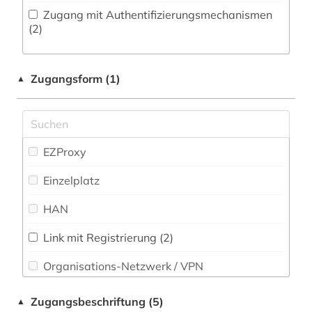
attentat (1)
Zugang mit Authentifizierungsmechanismen
Philosophie (3)
(2)
auktion (1)
Physik (1)
auktionskatalog (1)
Zugangsform (1)
▲
Politologie (32)
ausstellung (1)
Psychologie (0)
australien (1)
Rechtswissenschaft (12)
EZProxy
autografen (1)
Romanistik (4)
Einzelplatz
außenpolitik (2)
Slavistik (0)
HAN
bevölkerung (1)
Sondersammelgebiete an deutschen
Bibliotheken (0)
bibliografie (7)
Link mit Registrierung (2)
Organisations-Netzwerk / VPN
Soziologie (22)
bibliographie (4)
Shibboleth
bild (1)
Sport (5)
Zugangsbeschriftung (5)
▲