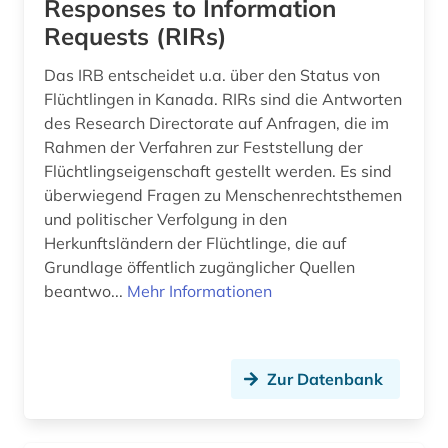
Responses to Information
Requests (RIRs)
schützengraben-zeitungen (1)
Das IRB entscheidet u.a. über den Status von
seemann (1)
Flüchtlingen in Kanada. RIRs sind die Antworten
sicherheitspolitik (1)
des Research Directorate auf Anfragen, die im
Rahmen der Verfahren zur Feststellung der
sklavenhandel (1)
Flüchtlingseigenschaft gestellt werden. Es sind
überwiegend Fragen zu Menschenrechtsthemen
sklaverei (2)
und politischer Verfolgung in den
Herkunftsländern der Flüchtlinge, die auf
slangwörterbuch (1)
Grundlage öffentlich zugänglicher Quellen
sozialanthropologie (1)
beantwo...
Mehr Informationen
sozialgeschichte 1900-2000 (1)
sozialstruktur (1)
Zur Datenbank
sozialwissenschaft (2)