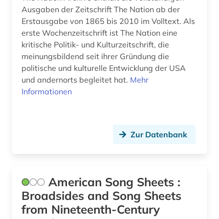
Polen (1)
Ausgaben der Zeitschrift The Nation ab der
fid lateinamerika (2)
Erstausgabe von 1865 bis 2010 im Volltext. Als
Portugal (1)
erste Wochenzeitschrift ist The Nation eine
fid ost-, ostmittel- und südosteuropa (1)
kritische Politik- und Kulturzeitschrift, die
Russland, Sowjetunion (1)
fid religionswissenschaft (1)
meinungsbildend seit ihrer Gründung die
Schweden (1)
politische und kulturelle Entwicklung der USA
film (2)
und andernorts begleitet hat.
Mehr
Schweiz (3)
Informationen
forschungsdatenzentrum (1)
Skandinavien (1)
forschungsmethoden (1)
Spanien (1)
französisch (1)
Zur Datenbank
Suedamerika (7)
französisches sprachgebiet (1)
Suedasien (2)
frau (1)
American Song Sheets :
Suedostasien (2)
Broadsides and Song Sheets
frauenbefreiung (1)
Tuerkei (1)
from Nineteenth-Century
frauenbewegung (1)