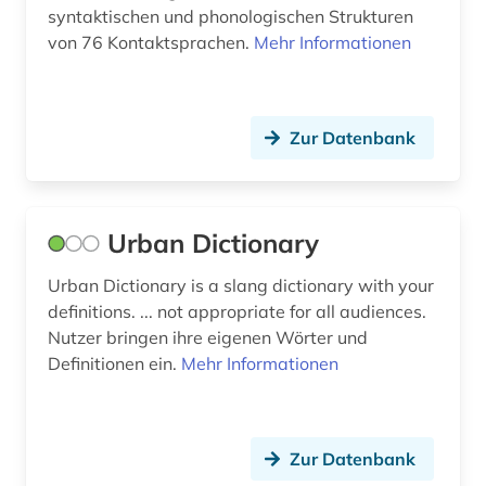
syntaktischen und phonologischen Strukturen
geschichte 1820-1870 (1)
von 76 Kontaktsprachen.
Mehr Informationen
geschichte 1821-1837 (1)
geschichte 1838-1852 (1)
Zur Datenbank
geschichte 1853-1865 (2)
geschichte 1866-1877 (1)
Urban Dictionary
geschichte 1870-1920 (1)
Urban Dictionary is a slang dictionary with your
geschichte 1900-2000 (2)
definitions. ... not appropriate for all audiences.
Nutzer bringen ihre eigenen Wörter und
geschichte 1945 - 2004 (1)
Definitionen ein.
Mehr Informationen
geschichte 1969-1990 (1)
geschichtsschreibung (1)
Zur Datenbank
geschlechterforschung (1)