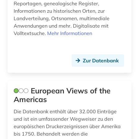
Reportagen, genealogische Register,
linkspresse (1)
Informationen zu historischen Orten, zur
literatur (6)
Landverteilung, Ortsnamen, multimediale
Anwendungen und mehr. Digitalisate mit
literaturgeschichte 1760-1900 (2)
Volltextsuche.
Mehr Informationen
literaturgeschichte 1789 - 1850 (1)
louvre (1)
Zur Datenbank
low countries studies (1)
lyrik (6)
European Views of the
maghreb-studien (1)
Americas
malerei (1)
Die Datenbank enthält über 32.000 Einträge
und ist ein umfassender Wegweiser zu den
maritime wirtschaft (1)
europäischen Druckerzeignissen über Amerika
mathematik (1)
bis 1750. Behandelt werden die