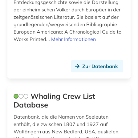
Entdeckungsgeschichte sowie die Darstellung
menschenrecht (1)
der einheimischen Völker durch Europäer in der
zeitgenössischen Literatur. Sie basiert auf der
metallischer werkstoff (1)
grundlegenden/wegweisenden Bibliographie
metallkunde (1)
European Americana: A Chronological Guide to
Works Printed...
Mehr Informationen
migration (1)
minderheitenfrage (1)
Zur Datenbank
musik (1)
musiksammlung (1)
Whaling Crew List
nachrichtensendung (1)
Database
nachschlagewerk (1)
Datenbank, die die Namen von Seeleuten
naher osten (1)
enthält, die zwischen 1807 und 1927 auf
Walfängern aus New Bedford, USA, ausliefen.
nanotechnologie (1)