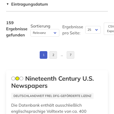
Frankreich (5)
Eintragungsdatum
▼
energiewirtschaft (1)
Griechenland (1)
englisch (2)
Griechenland (Altertum) (1)
159
Sortierung
englisches sprachgebiet (3)
Ergebnisse
CSV
Ergebnisse
Expo
Großbritannien (14)
pro Seite:
gefunden
enzyklopädie (5)
Irland (1)
ereignis (1)
Israel (2)
1
2
…
7
erster weltkrieg (1)
Italien (2)
ethnische gruppe (1)
Japan (2)
Nineteenth Century U.S.
ethnische identität (1)
Newspapers
Kanada (9)
ethnologischer film (1)
Korea (2)
DEUTSCHLANDWEIT FREI, DFG-GEFÖRDERTE LIZENZ
ethnomusik (1)
Die Datenbank enthält ausschließlich
Liechtenstein (1)
europa (2)
englischsprachige Volltexte von ca. 400