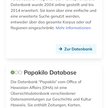
kurzgeschichte (1)
Datenbank wurde 2004 online gestellt und bis
2014 erweitert. Sie kann über eine einfache und
künste (1)
eine erweiterte Suche genutzt werden,
entweder über das gesamte Korpus oder auf
lateinamerika (5)
Regionen eingeschränkt.
Mehr Informationen
lateinamerikaforschung (1)
latino-literatur (1)
Zur Datenbank
lebenserwartung (1)
lexikon (1)
Papakilo Database
lied (1)
Die Datenbank “Papakilo” vom Office of
liedtext (1)
Hawaiian Affairs (OHA) ist eine
lieferbares buch (1)
Übersichtsdatenbank verschiedener
Datensammlungen zur Geschichte und Kultur
linguistik (2)
Hawaiis. Sie enthält Zeitungen, Karten,