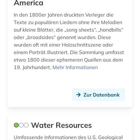
America
USA (17)
frauenbild (1)
In den 1800er Jahren druckten Verleger die
Texte zu populären Liedern ohne ihre Melodien
frauenforschung (3)
auf kleine Blätter, die „song sheets“, „handbills“
frauengeschichte (1)
oder „broadsides“ genannt wurden. Diese
wurden oft mit einer Holzschnittszene oder
frauenliteratur (1)
einem Porträt illustriert. Die Sammlung umfasst
etwa 1800 dieser ephemeren Quellen aus dem
frauenwahlrecht (1)
19. Jahrhundert.
Mehr Informationen
frauenzeitschrift (1)
geisteswissenschaften (1)
Zur Datenbank
gender (1)
gender-forschung (1)
Water Resources
genealogie (1)
Umfassende Informationen des U.S. Geological
geographie (1)