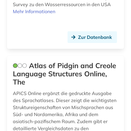
Survey zu den Wasserressourcen in den USA
geschichte (19)
Mehr Informationen
geschichte 1492-1820 (1)
geschichte 1574-1739 (1)
Zur Datenbank
geschichte 1600-1900 (1)
geschichte 1654-1954 (2)
Atlas of Pidgin and Creole
geschichte 1691-1820 (1)
Language Structures Online,
The
geschichte 1700-1900 (1)
APiCS Online ergänzt die gedruckte Ausgabe
geschichte 1714-1915 (1)
des Sprachatlases. Dieser zeigt die wichtigsten
geschichte 1760-1900 (3)
Struktureigenschaften von Mischsprachen aus
Süd- und Nordamerika, Afrika und dem
geschichte 1789 - 1875 (1)
asiatisch-pazifischem Raum. Zudem gibt er
detaillierte Vergleichsdaten zu den
geschichte 1800-1920 (1)