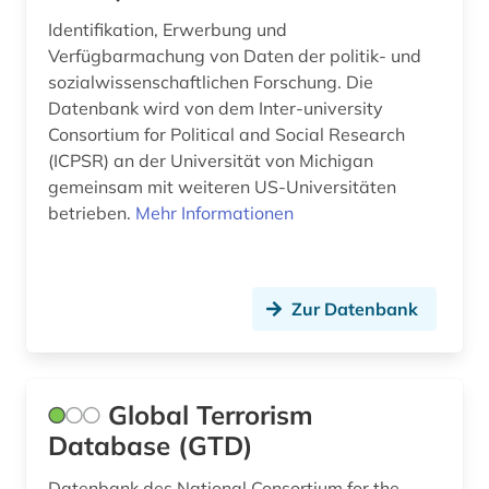
Identifikation, Erwerbung und
primärquellen (1)
Verfügbarmachung von Daten der politik- und
prosa (1)
sozialwissenschaftlichen Forschung. Die
Datenbank wird von dem Inter-university
publikumszeitschrift (1)
Consortium for Political and Social Research
(ICPSR) an der Universität von Michigan
publizistik (1)
gemeinsam mit weiteren US-Universitäten
betrieben.
Mehr Informationen
quelle (8)
quellensammlung (1)
rassismus (1)
Zur Datenbank
recht (1)
rechtswissenschaft (1)
Global Terrorism
regionale geografie (2)
Database (GTD)
regionalwirtschaft (2)
Datenbank des National Consortium for the