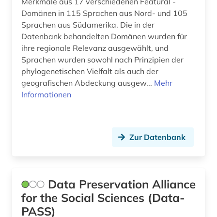
Merkmale aus 17 verschiedenen Featural -
Domänen in 115 Sprachen aus Nord- und 105
politik (9)
Sprachen aus Südamerika. Die in der
politikwissenschaft (3)
Datenbank behandelten Domänen wurden für
ihre regionale Relevanz ausgewählt, und
politische presse (1)
Sprachen wurden sowohl nach Prinzipien der
phylogenetischen Vielfalt als auch der
politische soziologie (1)
geografischen Abdeckung ausgew...
Mehr
politische wissenschaft (1)
Informationen
politische ökonomie (1)
politischer flüchtling (1)
Zur Datenbank
politisches system (1)
polymere (1)
Data Preservation Alliance
preisdatenbank (1)
for the Social Sciences (Data-
PASS)
primärquelle (6)