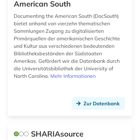
American South
jüdische geschichte (1)
kanada (3)
Documenting the American South (DocSouth)
bietet anhand von vierzehn thematischen
karibik und latino studies (1)
Sammlungen Zugang zu digitalisierten
Primärquellen der amerikanischen Geschichte
karte (1)
und Kultur aus verschiedenen bedeutenden
Bibliotheksbeständen der Südstaaten
katalog (1)
Amerikas. Gefördert wir die Datenbank durch
katastrophen (1)
die Universitätsbibliothek der University of
North Carolina.
Mehr Informationen
katholische kirche (1)
katholizismus (1)
Zur Datenbank
keramik (1)
klebstoff (1)
klima (1)
SHARIAsource