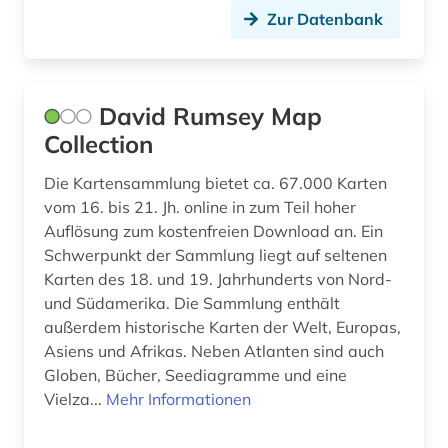
viktorianisches zeitalter &lt;1779-1930&gt;
Zur Datenbank
(1)
visuelle ethnologie (1)
walfang (2)
David Rumsey Map
Collection
wasserwirtschaft (1)
Die Kartensammlung bietet ca. 67.000 Karten
weblog (1)
vom 16. bis 21. Jh. online in zum Teil hoher
Auflösung zum kostenfreien Download an. Ein
weeksville (1)
Schwerpunkt der Sammlung liegt auf seltenen
weltkrieg (1)
Karten des 18. und 19. Jahrhunderts von Nord-
und Südamerika. Die Sammlung enthält
werkstoff material (1)
außerdem historische Karten der Welt, Europas,
Asiens und Afrikas. Neben Atlanten sind auch
wirtschaft (2)
Globen, Bücher, Seediagramme und eine
wirtschaftsrecht (1)
Vielza...
Mehr Informationen
wirtschaftssystem (1)