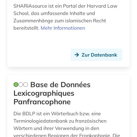
klimageschichte (1)
SHARIAsource ist ein Portal der Harvard Law
School, das umfassende Inhalte und
klimawandel (1)
Zusammenhänge zum islamischen Recht
bereitstellt.
Mehr Informationen
kolonialismus (2)
kolonien (1)
kongress (1)
Zur Datenbank
kreolische sprachen (1)
kultur (3)
Base de Données
kulturanthropologie (1)
Lexicographiques
Panfrancophone
kunst (3)
Die BDLP ist ein Wörterbuch bzw. eine
kunsthandel (1)
Terminologiedatenbank zu französischen
Wörtern und ihrer Verwendung in den
kunsthandwerk (1)
verschiedenen Regionen der Frankophonie. Die