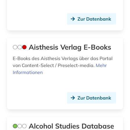
experiment (1)
experimentelle psychologie (1)
Zur Datenbank
fachlexikon (1)
feminismus (1)
Aisthesis Verlag E-Books
film (3)
E-Books des Aisthesis Verlags über das Portal
finance (1)
von Content-Select / Preselect-media.
Mehr
Informationen
finanzwissenschaft (1)
forschung (1)
forstwissenschaft (1)
Zur Datenbank
frauen (1)
frauenbewegung (1)
Alcohol Studies Database