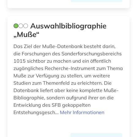
neurologie (1)
neurophysiologie (1)
Auswahlbibliographie
neuropsychiatrie (1)
„Muße“
neuropsychologie (2)
Das Ziel der Muße-Datenbank besteht darin,
die Forschungen des Sonderforschungsbereichs
neurowissenschaft (5)
1015 sichtbar zu machen und ein öffentlich
zugängliches Recherche-Instrument zum Thema
neurowissenschaften (3)
Muße zur Verfügung zu stellen, um weitere
okkultismus (1)
Studien zum Themenfeld zu erleichtern. Die
Datenbank liefert aber keine komplette Muße-
online-publikation (4)
Bibliographie, sondern aufgrund ihrer an die
Entwicklung des SFB gekoppelten
open access (6)
Entstehungsgesch...
Mehr Informationen
open data (1)
open science (2)