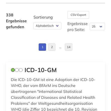
british academy (1)
buchrezension (1)
338
CSV-Export
Sortierung
Ergebnisse
business (2)
Ergebnisse
gefunden
pro Seite:
chemie (29)
china (1)
1
2
…
14
coaching (1)
cognitive neuroscience (1)
ICD-10-GM
computerlinguistik (1)
Die ICD-10-GM ist eine Adaption der ICD-10-
computerunterstützes lernen (1)
WHO, der vom BfArM ins Deutsche
übertragenen "International Statistical
coworking (1)
Classification of Diseases and Related Health
Problems" der Weltgesundheitsorganisation
design (1)
WHO (die Ziffer 10 bezeichnet die 10. Revision