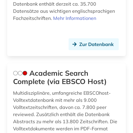
Datenbank enthält derzeit ca. 35.700
dokumentenserver (3)
Datensätze aus wichtigen englischsprachigen
drogen (2)
Fachzeitschriften.
Mehr Informationen
e-book (3)
e-learning (2)
Zur Datenbank
ebm 2000 plus (1)
economy (1)
Academic Search
einführung (1)
Complete (via EBSCO Host)
eingliederung (1)
Multidisziplinäre, umfangreiche EBSCOhost-
Volltextdatenbank mit mehr als 9.000
einheitlicher bewertungsmaßstab für
Volltextzeitschriften, davon ca. 7.800 peer
kassenärztliche leistung 2000 plus (1)
reviewed. Zusätzlich enthält die Datenbank
elektronische zeitschrift (13)
Abstracts zu mehr als 13.800 Zeitschriften. Die
Volltextdokumente werden im PDF-Format
elektronisches buch (60)