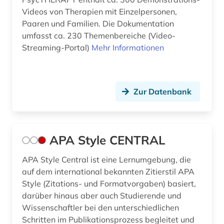
kulturwissenschaften (1)
Videos von Therapien mit Einzelpersonen,
Paaren und Familien. Die Dokumentation
kunst (3)
umfasst ca. 230 Themenbereiche (Video-
kunsttherapie (1)
Streaming-Portal)
Mehr Informationen
kunstwissenschaften (1)
künstliche intelligenz (1)
Zur Datenbank
labortechnik (1)
landwirtschaft (1)
APA Style CENTRAL
lebensqualität (1)
APA Style Central ist eine Lernumgebung, die
lebenswissenschaft (1)
auf dem international bekannten Zitierstil APA
Style (Zitations- und Formatvorgaben) basiert,
lehrbuch (3)
darüber hinaus aber auch Studierende und
Wissenschaftler bei den unterschiedlichen
lehrer (1)
Schritten im Publikationsprozess begleitet und