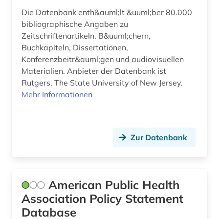
frauengeschichte (1)
Die Datenbank enth&auml;lt &uuml;ber 80.000
freie plattform (1)
bibliographische Angaben zu
Zeitschriftenartikeln, B&uuml;chern,
freie wohlfahrtspflege (1)
Buchkapiteln, Dissertationen,
Konferenzbeitr&auml;gen und audiovisuellen
freud (1)
Materialien. Anbieter der Datenbank ist
förderpreis für deutsche wissenschaftler im g.
Rutgers, The State University of New Jersey.
w. leibniz-programm (1)
Mehr Informationen
gebärdensprache (1)
gedächtnis (1)
Zur Datenbank
geisteswissenschaften (29)
gender (1)
American Public Health
gender studies (1)
Association Policy Statement
Database
generative ki (1)