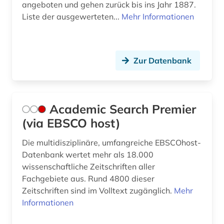
angeboten und gehen zurück bis ins Jahr 1887.
Liste der ausgewerteten...
Mehr Informationen
elektronisches publizieren (1)
emotionsregulierung (1)
entscheidungsfindung (1)
Zur Datenbank
entwicklungspsychologie (1)
enzyklopädie (7)
Academic Search Premier
(via EBSCO host)
ergonomie (1)
erkenntnistheorie (1)
Die multidisziplinäre, umfangreiche EBSCOhost-
Datenbank wertet mehr als 18.000
ernährungswissenschaft (1)
wissenschaftliche Zeitschriften aller
Fachgebiete aus. Rund 4800 dieser
erotik (1)
Zeitschriften sind im Volltext zugänglich.
Mehr
Informationen
erwachsenenausbildung (1)