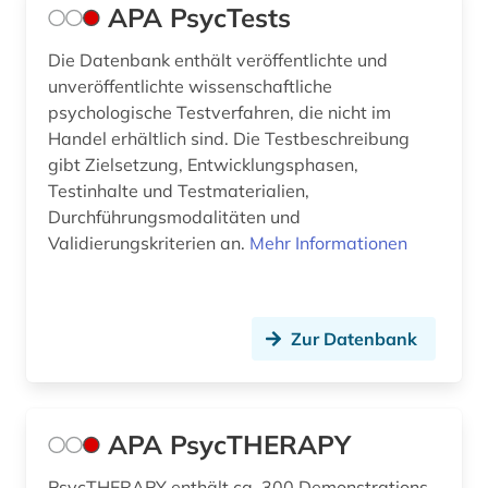
krankenhaus (1)
APA PsycTests
krankenhausmanagement (1)
Die Datenbank enthält veröffentlichte und
unveröffentlichte wissenschaftliche
krankenpflege (5)
psychologische Testverfahren, die nicht im
Handel erhältlich sind. Die Testbeschreibung
krankheit (2)
gibt Zielsetzung, Entwicklungsphasen,
kriminologie (4)
Testinhalte und Testmaterialien,
Durchführungsmodalitäten und
kritische theorie (1)
Validierungskriterien an.
Mehr Informationen
kultur (1)
kulturgeschichte (2)
Zur Datenbank
kulturmanagement (1)
kultursoziologie (1)
APA PsycTHERAPY
kulturvergleich (1)
PsycTHERAPY enthält ca. 300 Demonstrations-