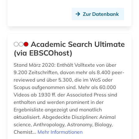
erwachsenenbildung (2)
erwerbsarbeit (1)
Zur Datenbank
erziehung (4)
erziehungswissenschaft (4)
Academic Search Ultimate
essstörung (1)
(via EBSCOhost)
ethnologie (1)
Stand März 2020: Enthält Volltexte von über
9.200 Zeitschriften, davon mehr als 8.400 peer-
europa (1)
reviewed und über 5.300, die im WoS oder
Scopus aufgenommen sind. Mehr als 60.000
evaluation (1)
Videos ab 1930 ff. der Associated Press sind
evidenz-basierte medizin (3)
enthalten und werden prominent in der
Ergebnisliste angezeigt und monatlich
evolutionary computation (1)
aktualisiert. Abgedeckte Disziplinen: Animal
science, Anthropology, Astronomy, Biology,
evolutionspsychologie (1)
Chemist...
Mehr Informationen