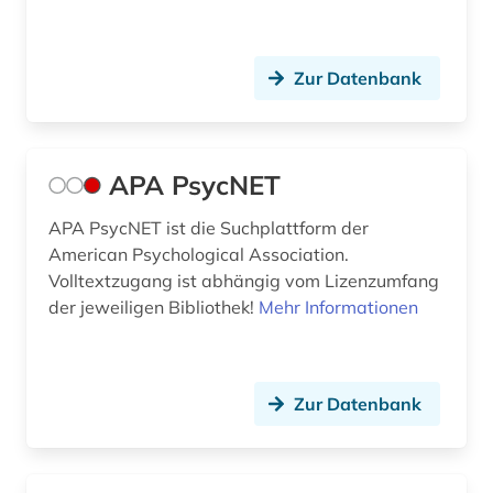
kognitionswissenschaft (3)
kognitive entwicklung (2)
Zur Datenbank
kognitive psychologie (1)
kommunikationsforschung (1)
APA PsycNET
kommunikationswissenschaft (1)
konfliktanalyse (1)
APA PsycNET ist die Suchplattform der
American Psychological Association.
konfliktbewältigung (1)
Volltextzugang ist abhängig vom Lizenzumfang
der jeweiligen Bibliothek!
Mehr Informationen
konfliktfähigkeit (1)
konfliktlösung (1)
Zur Datenbank
kongress (1)
kongressbericht (1)