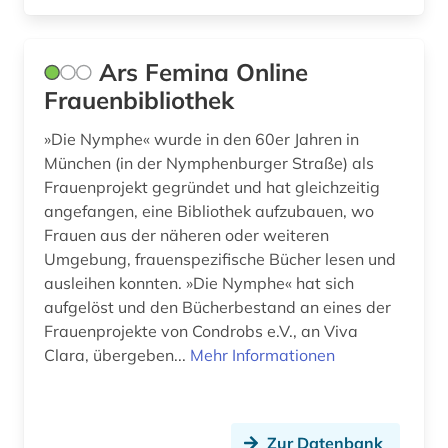
mathematik (3)
medienkompetenz (1)
Ars Femina Online
Frauenbibliothek
medienwissenschaft (1)
»Die Nymphe« wurde in den 60er Jahren in
medizin (39)
München (in der Nymphenburger Straße) als
medizingeschichte (1)
Frauenprojekt gegründet und hat gleichzeitig
angefangen, eine Bibliothek aufzubauen, wo
medizinische psychologie (2)
Frauen aus der näheren oder weiteren
Umgebung, frauenspezifische Bücher lesen und
medizinrecht (1)
ausleihen konnten. »Die Nymphe« hat sich
mensch (3)
aufgelöst und den Bücherbestand an eines der
Frauenprojekte von Condrobs e.V., an Viva
mensch-maschine-kommunikation (1)
Clara, übergeben...
Mehr Informationen
methode (1)
mode (1)
Zur Datenbank