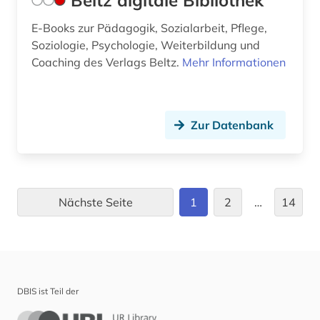
Beltz digitale Bibliothek
praxis (1)
E-Books zur Pädagogik, Sozialarbeit, Pflege,
Soziologie, Psychologie, Weiterbildung und
preprint (1)
Coaching des Verlags Beltz.
Mehr Informationen
preprint server (1)
primärquelle (1)
Zur Datenbank
prüfung (1)
prüfungstrainer (1)
psyche (1)
Nächste Seite
1
2
…
14
psychiatrie (12)
psychische belastung (1)
psychische störung (2)
DBIS ist Teil der
psychische störungen (1)