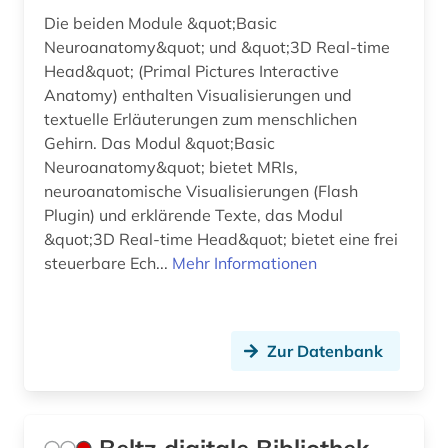
Die beiden Module &quot;Basic
philosophy of mind (1)
Neuroanatomy&quot; und &quot;3D Real-time
physik (5)
Head&quot; (Primal Pictures Interactive
Anatomy) enthalten Visualisierungen und
physiologie (1)
textuelle Erläuterungen zum menschlichen
Gehirn. Das Modul &quot;Basic
physiotherapie (1)
Neuroanatomy&quot; bietet MRIs,
neuroanatomische Visualisierungen (Flash
politik (1)
Plugin) und erklärende Texte, das Modul
politikwissenschaft (3)
&quot;3D Real-time Head&quot; bietet eine frei
steuerbare Ech...
Mehr Informationen
politische kommunikation (1)
politische psychologie (2)
Zur Datenbank
politische wissenschaft (3)
posttraumatische belastungsstörung (1)
posttraumatisches stresssyndrom (1)