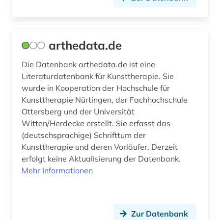
monographie (1)
multidisziplinär (1)
arthedata.de
musik (1)
Die Datenbank arthedata.de ist eine
musikwissenschaft (2)
Literaturdatenbank für Kunsttherapie. Sie
wurde in Kooperation der Hochschule für
muße (1)
Kunsttherapie Nürtingen, der Fachhochschule
nachlass (1)
Ottersberg und der Universität
Witten/Herdecke erstellt. Sie erfasst das
naturwissenschaft (1)
(deutschsprachige) Schrifttum der
Kunsttherapie und deren Vorläufer. Derzeit
naturwissenschaften (13)
erfolgt keine Aktualisierung der Datenbank.
Mehr Informationen
neue religion (1)
neural computation (1)
neurobiologie (1)
Zur Datenbank