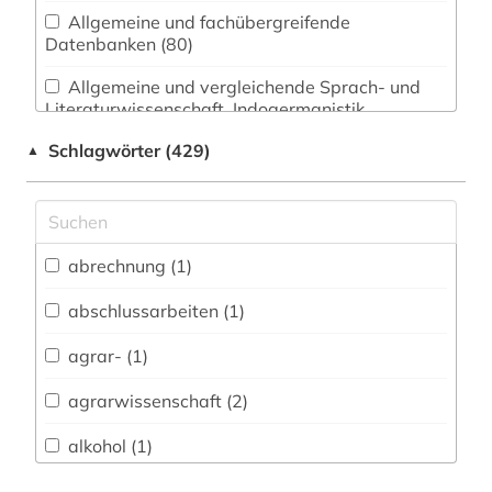
Allgemeine und fachübergreifende
Datenbanken (80)
Allgemeine und vergleichende Sprach- und
Literaturwissenschaft. Indogermanistik.
Außereuropäische Sprachen und Literaturen (60)
Schlagwörter (429)
▲
Anglistik. Amerikanistik (38)
Archäologie (28)
Architektur, Bauingenieur- und
abrechnung (1)
Vermessungswesen (38)
abschlussarbeiten (1)
Biologie, Biotechnologie (79)
agrar- (1)
Buch- und Bibliothekswesen,
Informationswissenschaft (22)
agrarwissenschaft (2)
Chemie und Pharmazie (66)
alkohol (1)
Elektrotechnik, Elektronik, Nachrichtentechnik
alkoholismus (1)