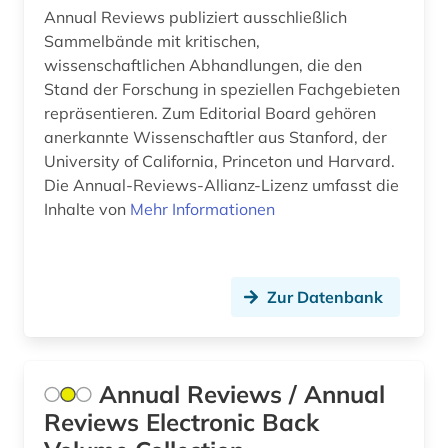
Annual Reviews publiziert ausschließlich
gesundheit (2)
Sammelbände mit kritischen,
wissenschaftlichen Abhandlungen, die den
gesundheitsförderung (1)
Stand der Forschung in speziellen Fachgebieten
gesundheitsfürsorge (1)
repräsentieren. Zum Editorial Board gehören
anerkannte Wissenschaftler aus Stanford, der
gesundheitsrecht (1)
University of California, Princeton und Harvard.
Die Annual-Reviews-Allianz-Lizenz umfasst die
gesundheitswesen (6)
Inhalte von
Mehr Informationen
gesundheitswissenschaft (1)
gesundheitswissenschaften (2)
Zur Datenbank
gesundheitsökonomie (1)
großbritannien (3)
Annual Reviews / Annual
grundlagen (1)
Reviews Electronic Back
gynäkologie (1)