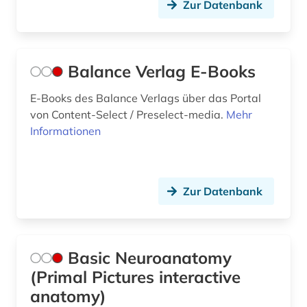
Zur Datenbank
organisationspsychologie (1)
otto (1)
Balance Verlag E-Books
pathophysiologie (1)
E-Books des Balance Verlags über das Portal
persönlichkeitsentwicklung (2)
von Content-Select / Preselect-media.
Mehr
persönlichkeitspsychologie (1)
Informationen
pflege (3)
pflegepraxis (2)
Zur Datenbank
pflegewissenschaft (4)
pharmazie (22)
Basic Neuroanatomy
philologie (1)
(Primal Pictures interactive
anatomy)
philosophie (4)