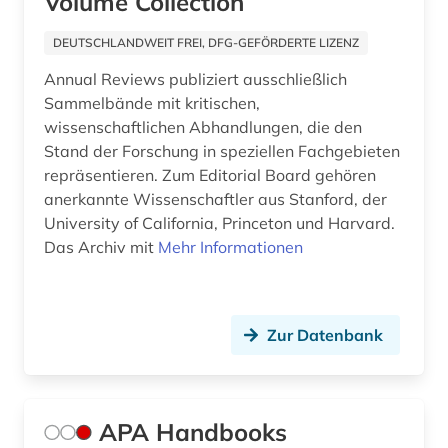
Volume Collection
handbuch (2)
DEUTSCHLANDWEIT FREI, DFG-GEFÖRDERTE LIZENZ
handicap (1)
Annual Reviews publiziert ausschließlich
Sammelbände mit kritischen,
heilpraktiker (1)
wissenschaftlichen Abhandlungen, die den
Stand der Forschung in speziellen Fachgebieten
heranwachsen (1)
repräsentieren. Zum Editorial Board gehören
hirnforschung (1)
anerkannte Wissenschaftler aus Stanford, der
University of California, Princeton und Harvard.
historischer materialismus (1)
Das Archiv mit
Mehr Informationen
hochschul- und universitätswesen (1)
hochschulschrift (3)
Zur Datenbank
hochschulschriften (1)
human-computer interface (1)
APA Handbooks
immigration (1)