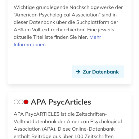
Wichtige grundlegende Nachschlagewerke der
impact faktoren (1)
“American Psychological Association” sind in
dieser Datenbank über die Suchplattform der
informatik (2)
APA im Volltext recherchierbar. Eine jeweils
informationskompetenz (1)
aktuelle Titelliste finden Sie hier.
Mehr
Informationen
ingenieurwissenschaften (1)
internationales strafrecht (1)
Zur Datenbank
jugend (2)
jugendforschung (1)
APA PsycArticles
jugendhilfe (1)
jugendpsychologie (2)
APA PsycARTICLES ist die Zeitschriften-
Volltextdatenbank der American Psychological
jugendsoziologie (1)
Association (APA). Diese Online-Datenbank
enthält Beiträge aus über 100 Zeitschriften
karl philipp moritz (1)