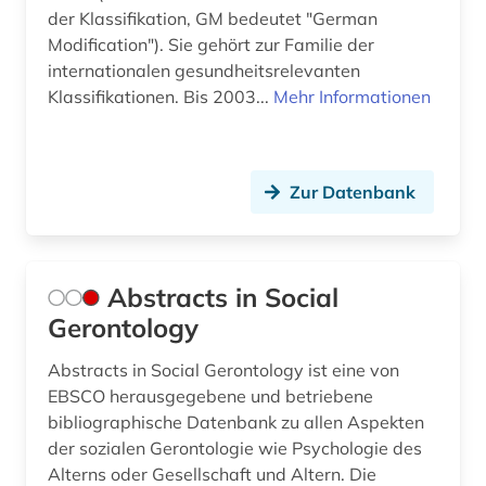
design history (1)
der Klassifikation, GM bedeutet "German
Modification"). Sie gehört zur Familie der
deutsches sprachgebiet (1)
internationalen gesundheitsrelevanten
Klassifikationen. Bis 2003...
Mehr Informationen
deutschland (2)
diagnose (2)
Zur Datenbank
diagnosenschlüssel (2)
didaktik (1)
digitalisierung (1)
Abstracts in Social
Gerontology
discovery service (1)
Abstracts in Social Gerontology ist eine von
diskriminierung (1)
EBSCO herausgegebene und betriebene
dissertation (3)
bibliographische Datenbank zu allen Aspekten
der sozialen Gerontologie wie Psychologie des
diversität (1)
Alterns oder Gesellschaft und Altern. Die