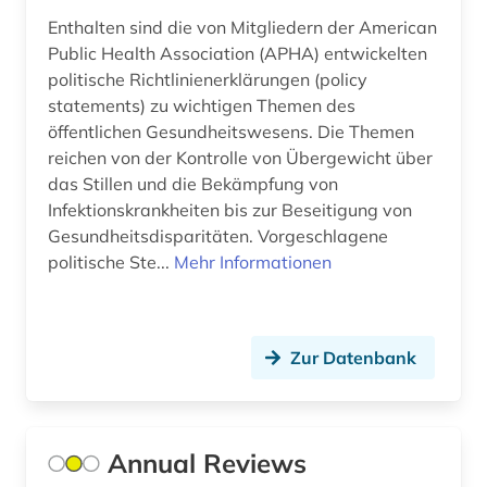
Enthalten sind die von Mitgliedern der American
genetische psychologie (1)
Public Health Association (APHA) entwickelten
geografie (1)
politische Richtlinienerklärungen (policy
statements) zu wichtigen Themen des
geographie (1)
öffentlichen Gesundheitswesens. Die Themen
reichen von der Kontrolle von Übergewicht über
geowissenschaften (2)
das Stillen und die Bekämpfung von
gerichtliche wissenschaften (1)
Infektionskrankheiten bis zur Beseitigung von
Gesundheitsdisparitäten. Vorgeschlagene
germanistik (1)
politische Ste...
Mehr Informationen
gerontologie (1)
geschichte (4)
Zur Datenbank
geschichte 1700-1900 (1)
geschlechter (1)
Annual Reviews
geschlechterforschung (1)