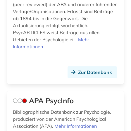
(peer reviewed) der APA und anderer führender
Verlage/Organisationen. Erfasst sind Beiträge
katalog (1)
ab 1894 bis in die Gegenwart. Die
kindertagesstätte (1)
Aktualisierung erfolgt wöchentlich.
PsycARTICLES weist Beiträge aus allen
kindesmissbrauch (1)
Gebieten der Psychologie ei...
Mehr
Informationen
kindheit (1)
kindheitsforschung (1)
klassifikation (2)
Zur Datenbank
klassik (1)
klinische linguistik (1)
APA PsycInfo
klinische psychologie (2)
Bibliographische Datenbank zur Psychologie,
produziert von der American Psychological
kognition (2)
Association (APA).
Mehr Informationen