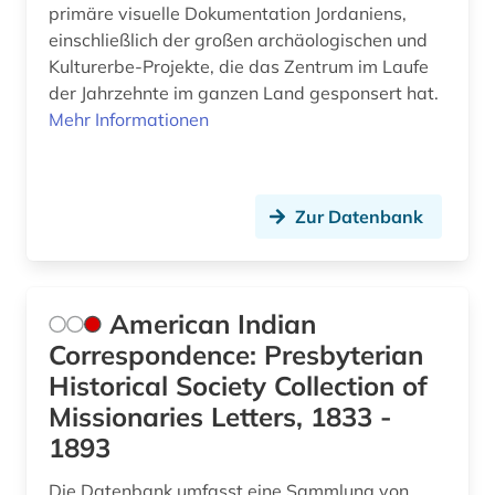
primäre visuelle Dokumentation Jordaniens,
gotland (1)
einschließlich der großen archäologischen und
Kulturerbe-Projekte, die das Zentrum im Laufe
grafikdesign (4)
der Jahrzehnte im ganzen Land gesponsert hat.
Mehr Informationen
grammatik (1)
griechenland (1)
großbritannien (5)
Zur Datenbank
grönland (2)
guangzhou (2)
American Indian
Correspondence: Presbyterian
gutshof (1)
Historical Society Collection of
halle (saale) (1)
Missionaries Letters, 1833 -
1893
hamburg (1)
handel (3)
Die Datenbank umfasst eine Sammlung von