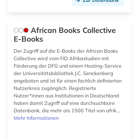
Zur Datenbank
drama (2)
dramaturgie (1)
African Books Collective
druck (1)
E-Books
druckschrift (1)
Der Zugriff auf die E-Books der African Books
druckwerk (1)
Collective wird vom FID Afrikastudien mit
Förderung der DFG und einem Hosting-Service
dunhuang-handschriften (1)
der Universitätsbibliothek J.C. Senckenberg
angeboten und ist für einen fachlich definierten
dänemark (4)
Nutzerkreis zugänglich. Registrierte
dänisch-hallesche mission in tranquebar (1)
Nutzer*innen aus Institutionen in Deutschland
haben damit Zugriff auf eine durchsuchbare
e-book (1)
Datenbank, die mehr als 1500 Titel von afrik...
Mehr Informationen
e-learning (1)
eblaitisch (1)