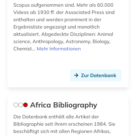
britische geschichte (1)
Scopus aufgenommen sind. Mehr als 60.000
Serbien (3)
Videos ab 1930 ff. der Associated Press sind
buchwissenschaft (1)
enthalten und werden prominent in der
Skandinavien (3)
buddhismus (1)
Ergebnisliste angezeigt und monatlich
Slowakei (1)
aktualisiert. Abgedeckte Disziplinen: Animal
burkina faso (1)
science, Anthropology, Astronomy, Biology,
Slowenien (2)
Chemist...
Mehr Informationen
byzantinistik (1)
Spanien (3)
byzanz (1)
Suedamerika (13)
Zur Datenbank
bänkelsang (1)
Suedasien (5)
bündnerromanisch (1)
Suedostasien (2)
chemie (10)
Africa Bibliography
Suedosteuropa (2)
chile (1)
Die Datenbank enthält alle Artikel der
Thueringen (1)
Bibliographie seit ihrem erscheinen 1984. Sie
china (4)
beschäftigt sich mit allen Regionen Afrikas,
Tschechische Republik (2)