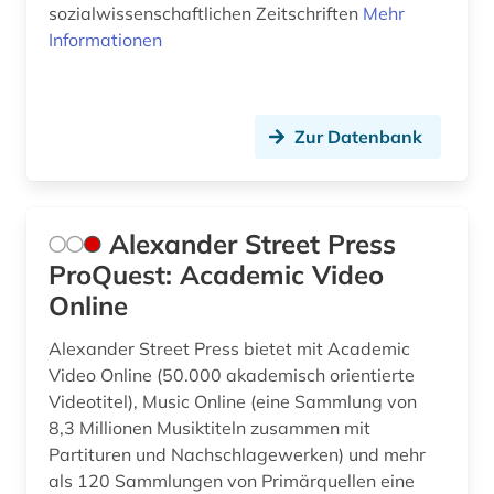
sozialwissenschaftlichen Zeitschriften
Mehr
fid lateinamerika (4)
Informationen
fid nahost-, nordafrika- und islamstudien (2)
fid sozial- und kulturanthropologie (5)
Zur Datenbank
fid-lizenz (1)
film (11)
Alexander Street Press
filmgeschichte (1)
ProQuest: Academic Video
Online
finanzwirtschaft (3)
Alexander Street Press bietet mit Academic
finnland (7)
Video Online (50.000 akademisch orientierte
finnlandschwedisch (1)
Videotitel), Music Online (eine Sammlung von
8,3 Millionen Musiktiteln zusammen mit
flandern (belgien) (1)
Partituren und Nachschlagewerken) und mehr
als 120 Sammlungen von Primärquellen eine
flandern <belgien> (1)