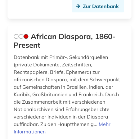
edition (1)
Zur Datenbank
edward s. morse (1)
edward sylvester morse (1)
African Diaspora, 1860-
Present
eichstätt (1)
einblattdrucke (1)
Datenbank mit Primär-, Sekundärquellen
(private Dokumente, Zeitschriften,
elamisch (1)
Rechtspapiere, Briefe, Ephemera) zur
afrikanischen Diaspora, mit dem Schwerpunkt
elektronische bibliothek (3)
auf Gemeinschaften in Brasilien, Indien, der
Karibik, Großbritannien und Frankreich. Durch
elektronische zeitschrift (2)
die Zusammenarbeit mit verschiedenen
elektronisches buch (15)
Nationalarchiven sind Erfahrungsberichte
verschiedener Individuen in der Diaspora
empirische kulturwissenschaft (3)
auffindbar. Zu den Hauptthemen g...
Mehr
Informationen
england (1)