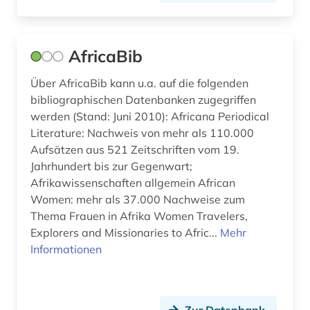
dienstleistung (3)
digital database (1)
AfricaBib
digitalisat (1)
Über AfricaBib kann u.a. auf die folgenden
digitalisate (1)
bibliographischen Datenbanken zugegriffen
werden (Stand: Juni 2010): Africana Periodical
digitalisierung (1)
Literature: Nachweis von mehr als 110.000
Aufsätzen aus 521 Zeitschriften vom 19.
discovery service (1)
Jahrhundert bis zur Gegenwart;
diskriminierung (1)
Afrikawissenschaften allgemein African
Women: mehr als 37.000 Nachweise zum
dissertation (2)
Thema Frauen in Afrika Women Travelers,
Explorers and Missionaries to Afric...
Mehr
dokumentarfilm (9)
Informationen
dokumentarfilme (1)
dokumentation (2)