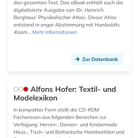
den gesamten Text. Das eBook enthält auch die
digitalisierte Ausgabe von ›Dr. Heinrich
fotografie (7)
Berghaus’ Physikalischer Atlas‹. Dieser Atlas
entstand in enger Abstimmung mit Humboldts
fotographie (1)
›Kosm...
Mehr Informationen
fotosammlung (1)
fragment (1)
Zur Datenbank
frankreich (1)
frau (1)
Alfons Hofer: Textil- und
frauen (1)
Modelexikon
frauen- und geschlechterforschung (1)
In kompakter Form stellt die CD-ROM
frauenforschung (1)
Fachwissen aus folgenden Bereichen zur
Verfügung: Herren-, Damen- und Kindermode
frömmigkeit (1)
Haus-, Tisch- und Bettwäsche Heimtextilien und