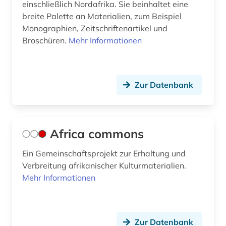
christentum (2)
einschließlich Nordafrika. Sie beinhaltet eine
Tuerkei (1)
breite Palette an Materialien, zum Beispiel
christian gottlob (1)
Monographien, Zeitschriftenartikel und
USA (11)
Broschüren.
Mehr Informationen
christianisierung (1)
Ukraine (3)
community currency (1)
Ungarn (2)
Zur Datenbank
corpora (1)
cultures (1)
cuneiform (1)
Africa commons
côte divoire (1)
Ein Gemeinschaftsprojekt zur Erhaltung und
Verbreitung afrikanischer Kulturmaterialien.
das wunderbare (1)
Mehr Informationen
demographie (4)
demokratie (1)
Zur Datenbank