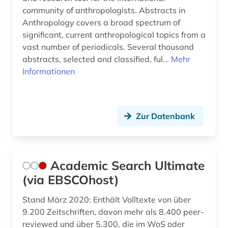
biographie (2)
community of anthropologists. Abstracts in
Portugal (2)
biologie (1)
Anthropology covers a broad spectrum of
Rheinland-Pfalz (1)
significant, current anthropological topics from a
biologische anthropologie (1)
vast number of periodicals. Several thousand
Roemisches Reich (3)
abstracts, selected and classified, ful...
Mehr
biowissenschaften (1)
Informationen
Rumänien (3)
bochum (1)
Russland, Sowjetunion (6)
bosnien-herzegowina (1)
Zur Datenbank
Saarland (1)
brasilien (1)
Sachsen (2)
brauchtum (1)
Sachsen-Anhalt (1)
Academic Search Ultimate
braunschweig (1)
(via EBSCOhost)
Schleswig-Holstein (1)
brief (1)
Stand März 2020: Enthält Volltexte von über
Schweden (31)
briefsammlung (2)
9.200 Zeitschriften, davon mehr als 8.400 peer-
Schweiz (2)
reviewed und über 5.300, die im WoS oder