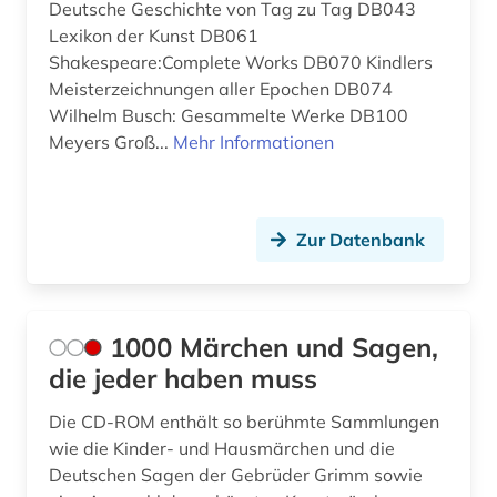
Deutsche Geschichte von Tag zu Tag DB043
Griechenland (Altertum) (3)
Lexikon der Kunst DB061
atlas (2)
Shakespeare:Complete Works DB070 Kindlers
Großbritannien (8)
audio recordings (1)
Meisterzeichnungen aller Epochen DB074
Hamburg (1)
Wilhelm Busch: Gesammelte Werke DB100
audiodatei (1)
Meyers Groß...
Mehr Informationen
Hessen (1)
audiovisuelle medien (1)
Irland (1)
aufsatz (1)
Zur Datenbank
Island (1)
babylonisch (1)
Israel (6)
bad kissingen (1)
Italien (1)
1000 Märchen und Sagen,
balkanromanistik (2)
die jeder haben muss
Japan (3)
barock (1)
Die CD-ROM enthält so berühmte Sammlungen
Jugoslawien (3)
baudenkmal (1)
wie die Kinder- und Hausmärchen und die
Kanada (3)
Deutschen Sagen der Gebrüder Grimm sowie
bayerisch schwaben (1)