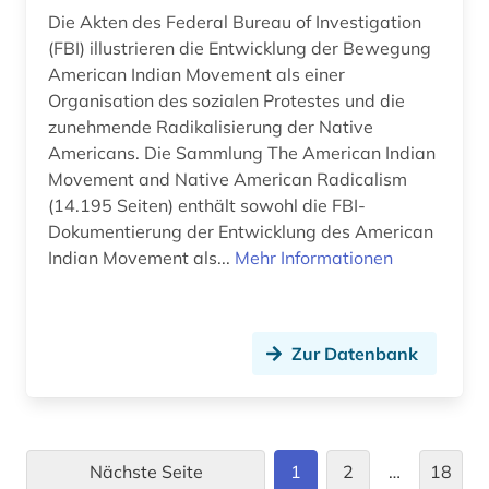
Die Akten des Federal Bureau of Investigation
hexenverfolgung (1)
(FBI) illustrieren die Entwicklung der Bewegung
American Indian Movement als einer
hexerei (1)
Organisation des sozialen Protestes und die
zunehmende Radikalisierung der Native
heyne (1)
Americans. Die Sammlung The American Indian
hinduismus (1)
Movement and Native American Radicalism
(14.195 Seiten) enthält sowohl die FBI-
hispanistik (4)
Dokumentierung der Entwicklung des American
Indian Movement als...
Mehr Informationen
hispanoamerika (1)
hispanoamerikanische geschichte (1)
hispanos (1)
Zur Datenbank
historische persönlichkeit (1)
history (1)
Nächste Seite
1
2
…
18
hochkulturen (1)