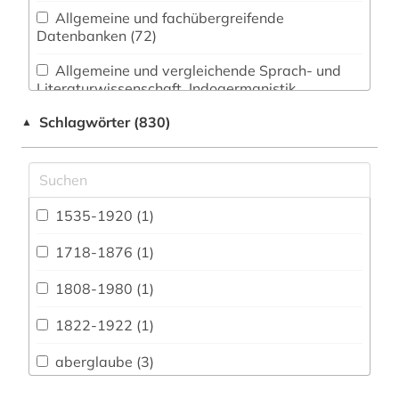
Allgemeine und fachübergreifende
Datenbanken (72)
Allgemeine und vergleichende Sprach- und
Literaturwissenschaft. Indogermanistik.
Außereuropäische Sprachen und Literaturen (79)
Schlagwörter (830)
▲
Anglistik. Amerikanistik (47)
Archäologie (67)
Architektur, Bauingenieur- und
1535-1920 (1)
Vermessungswesen (30)
1718-1876 (1)
Biologie, Biotechnologie (31)
1808-1980 (1)
Buch- und Bibliothekswesen,
Informationswissenschaft (34)
1822-1922 (1)
Chemie und Pharmazie (20)
aberglaube (3)
Elektrotechnik, Elektronik, Nachrichtentechnik
abkommen (1)