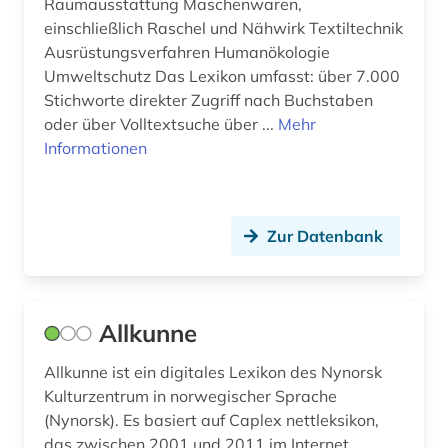
frühe neuzeit (1)
Raumausstattung Maschenwaren,
einschließlich Raschel und Nähwirk Textiltechnik
frühes christentum (1)
Ausrüstungsverfahren Humanökologie
Umweltschutz Das Lexikon umfasst: über 7.000
förderpreis für deutsche wissenschaftler im g.
Stichworte direkter Zugriff nach Buchstaben
w. leibniz-programm (1)
oder über Volltextsuche über ...
Mehr
förderverein (1)
Informationen
galloromanistik (2)
gastronomie (1)
Zur Datenbank
gaststättengewerbe (1)
gebäude (2)
Allkunne
gefallener (1)
Allkunne ist ein digitales Lexikon des Nynorsk
geistesgeschichte (1)
Kulturzentrum in norwegischer Sprache
(Nynorsk). Es basiert auf Caplex nettleksikon,
geisteswissenschaften (26)
das zwischen 2001 und 2011 im Internet