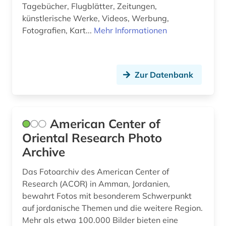
Tagebücher, Flugblätter, Zeitungen,
geschichte 1941-1 (1)
künstlerische Werke, Videos, Werbung,
Fotografien, Kart...
Mehr Informationen
geschichte 3350 v.chr.-400 v.chr. (1)
geschichtsschreibung (1)
Zur Datenbank
geschlechterforschung (2)
gesellschaft (2)
gesellschaftswissenschaften (1)
American Center of
Oriental Research Photo
gesundheit (2)
Archive
gesundheit &amp; ernährung (1)
Das Fotoarchiv des American Center of
gesundheitsberichterstattung (1)
Research (ACOR) in Amman, Jordanien,
bewahrt Fotos mit besonderem Schwerpunkt
globales lernen (1)
auf jordanische Themen und die weitere Region.
Mehr als etwa 100.000 Bilder bieten eine
globalisierung (3)