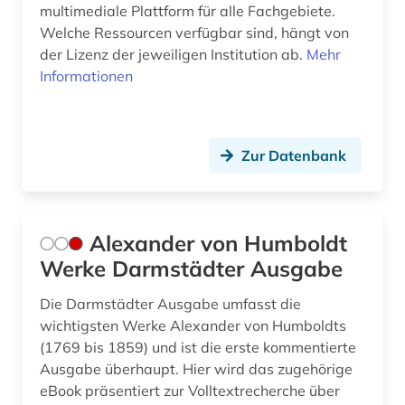
multimediale Plattform für alle Fachgebiete.
Welche Ressourcen verfügbar sind, hängt von
flucht (1)
der Lizenz der jeweiligen Institution ab.
Mehr
fluchtbewegungen (1)
Informationen
flurdenkmal (1)
flüchtling (1)
Zur Datenbank
folklore (1)
forschung (3)
Alexander von Humboldt
forschungsdaten (1)
Werke Darmstädter Ausgabe
forschungsreise (1)
Die Darmstädter Ausgabe umfasst die
wichtigsten Werke Alexander von Humboldts
fortschrittsbericht (1)
(1769 bis 1859) und ist die erste kommentierte
foto (1)
Ausgabe überhaupt. Hier wird das zugehörige
eBook präsentiert zur Volltextrecherche über
fotoarchiv (2)