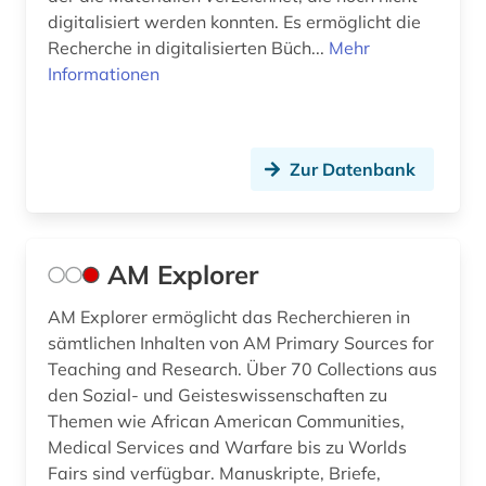
digitalisiert werden konnten. Es ermöglicht die
germanische altertumskunde (2)
Recherche in digitalisierten Büch...
Mehr
germanisches nationalmuseum (1)
Informationen
germanistik (2)
geschichte (77)
Zur Datenbank
geschichte 1000-2000 (1)
geschichte 1025-1150 (1)
AM Explorer
geschichte 1500-1850 (1)
AM Explorer ermöglicht das Recherchieren in
geschichte 1552-1802 (1)
sämtlichen Inhalten von AM Primary Sources for
Teaching and Research. Über 70 Collections aus
geschichte 1600-1900 (1)
den Sozial- und Geisteswissenschaften zu
Themen wie African American Communities,
geschichte 1914-1974 (1)
Medical Services and Warfare bis zu Worlds
geschichte 1931-2000 (1)
Fairs sind verfügbar. Manuskripte, Briefe,