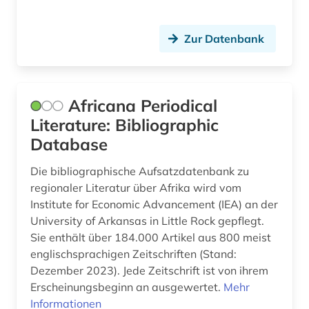
ernährung (1)
Zur Datenbank
erzählforschung (1)
erzählung (1)
eskimo (1)
Africana Periodical
Literature: Bibliographic
ess- und trinksitte (1)
Database
ethnizität (2)
Die bibliographische Aufsatzdatenbank zu
ethnographie (1)
regionaler Literatur über Afrika wird vom
Institute for Economic Advancement (IEA) an der
ethnolinguistik (2)
University of Arkansas in Little Rock gepflegt.
Sie enthält über 184.000 Artikel aus 800 meist
ethnologe (2)
englischsprachigen Zeitschriften (Stand:
Dezember 2023). Jede Zeitschrift ist von ihrem
ethnologie (25)
Erscheinungsbeginn an ausgewertet.
Mehr
ethnologischer film (9)
Informationen