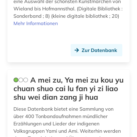
eine Auswahl der schönsten Kunstmärchen von
Korea (1)
Wieland bis Hofmannsthal. (Digitale Bibliothek :
bayern (3)
Sonderband ; 8) (kleine digitale bibliothek ; 20)
Kroatien (3)
Mehr Informationen
belgien (2)
Lettland (1)
belgische fotografie (1)
Liechtenstein (1)
belgische kultur (1)
Zur Datenbank
Litauen (2)
belgische kunst (1)
Makedonien (1)
benin (1)
A mei zu, Ya mei zu kou yu
Mecklenburg-Vorpommern (1)
berber (1)
chuan shuo cai lu fan yi zi liao
Mittelamerika (9)
shu wei dian zang ji hua
bergen (norwegen) (1)
Moldawien (2)
Diese Datenbank bietet eine Sammlung von
berufe (1)
über 400 Tonbandaufnahmen mündlicher
Montenegro (3)
Erzählungen und Lieder der indigenen
bezeichnung (1)
Volksgruppen Yami und Ami. Weiterhin werden
Niederlande (3)
bibliografie (20)