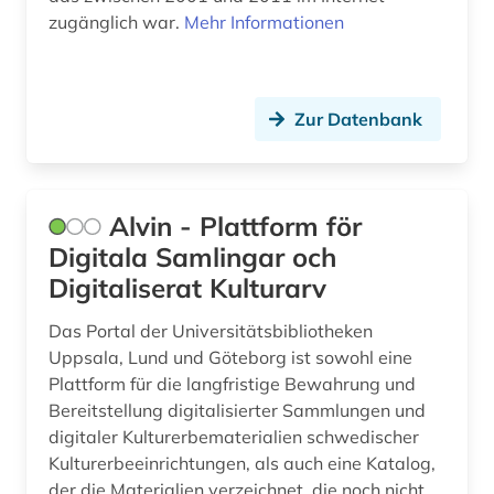
zugänglich war.
Mehr Informationen
gender (1)
gender studies (1)
genderstudien (4)
Zur Datenbank
generative ki (1)
gentechnik (1)
Alvin - Plattform för
geografie (4)
Digitala Samlingar och
Digitaliserat Kulturarv
geographie (2)
Das Portal der Universitätsbibliotheken
geographische daten (1)
Uppsala, Lund und Göteborg ist sowohl eine
Plattform für die langfristige Bewahrung und
georg thomas von (1)
Bereitstellung digitalisierter Sammlungen und
geowissenschaften (2)
digitaler Kulturerbematerialien schwedischer
Kulturerbeeinrichtungen, als auch eine Katalog,
germanen (2)
der die Materialien verzeichnet, die noch nicht