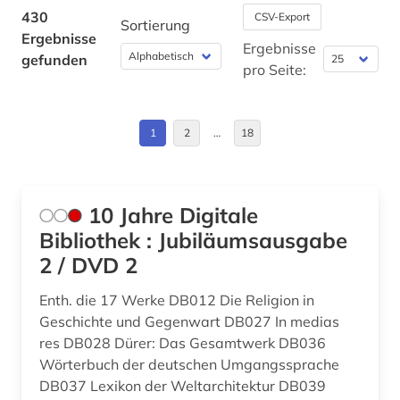
Bulgarien (1)
430
CSV-Export
Sortierung
archäologie (16)
Ergebnisse
Byzantinisches Reich (3)
Ergebnisse
gefunden
arkadien (1)
pro Seite:
China (13)
arktis (6)
Daenemark (6)
1
2
…
18
aruba (1)
Deutschland (13)
asch (1)
Estland (1)
asiatische studien (1)
10 Jahre Digitale
Europa (4)
Bibliothek : Jubiläumsausgabe
asien (4)
2 / DVD 2
Finnland (7)
asienforschung (1)
Enth. die 17 Werke DB012 Die Religion in
Frankreich (3)
assyriologie (2)
Geschichte und Gegenwart DB027 In medias
GUS (1)
res DB028 Dürer: Das Gesamtwerk DB036
assyrisch (1)
Wörterbuch der deutschen Umgangssprache
Griechenland (1)
DB037 Lexikon der Weltarchitektur DB039
asyl (1)