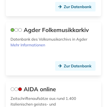
Zur Datenbank
extremismus (1)
fachdidaktik (1)
fachinformationsdienst (2)
Agder Folkemusikkarkiv
fachportal (1)
Datenbank des Volksmusikarchivs in Agder
Mehr Informationen
fakten (1)
feldforschung (2)
feminismus (1)
Zur Datenbank
fernsehen (2)
fest (1)
AIDA online
fid asien (2)
Zeitschriftenaufsätze aus rund 1.400
italienischen geistes- und
fid darstellende kunst (1)