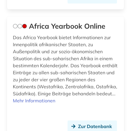
dendi (1)
denkmal (3)
Africa Yearbook Online
design (2)
Das Africa Yearbook bietet Informationen zur
deutsch (6)
Innenpolitik afrikanischer Staaten, zu
deutsche kolonialgesellschaft (1)
Außenpolitik und zur sozio-ökonomischen
Situation des sub-saharischen Afrika in einem
deutsches volksliedarchiv (1)
bestimmten Kalenderjahr. Das Yearbook enthält
Einträge zu allen sub-saharischen Staaten und
deutschland (9)
zu jeder der vier großen Regionen des
Kontinents (Westafrika, Zentralafrika, Ostafrika,
deutschsprachige gemeinschaft (1)
Südafrika). Einige Beiträge behandeln bedeut...
dialekt (2)
Mehr Informationen
diaspora (1)
diasporastudien (1)
Zur Datenbank