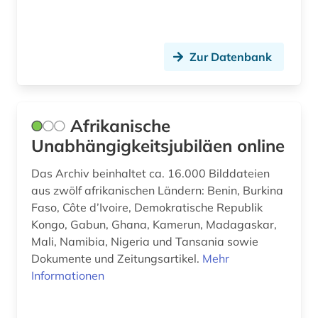
ethnology (1)
ethnosoziologie (1)
Zur Datenbank
etudes africaines (2)
europa (2)
Afrikanische
europe (1)
Unabhängigkeitsjubiläen online
europäische ethnologie (2)
Das Archiv beinhaltet ca. 16.000 Bilddateien
aus zwölf afrikanischen Ländern: Benin, Burkina
europäische geschichte (1)
Faso, Côte d’Ivoire, Demokratische Republik
europäische kultur (1)
Kongo, Gabun, Ghana, Kamerun, Madagaskar,
Mali, Namibia, Nigeria und Tansania sowie
examensarbeit (1)
Dokumente und Zeitungsartikel.
Mehr
Informationen
exil (1)
exponat (1)