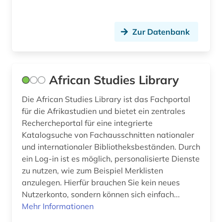
englisch (2)
entwicklung (2)
Zur Datenbank
entwicklungsforschung (1)
entwicklungspolitik (2)
African Studies Library
entwicklungstheorie (1)
Die African Studies Library ist das Fachportal
für die Afrikastudien und bietet ein zentrales
entwicklungszusammenarbeit (2)
Rechercheportal für eine integrierte
entwicklungsökonomie (1)
Katalogsuche von Fachausschnitten nationaler
und internationaler Bibliotheksbeständen. Durch
enzyklopädie (4)
ein Log-in ist es möglich, personalisierte Dienste
zu nutzen, wie zum Beispiel Merklisten
ephemera (1)
anzulegen. Hierfür brauchen Sie kein neues
epik (1)
Nutzerkonto, sondern können sich einfach...
Mehr Informationen
erinnerung (1)