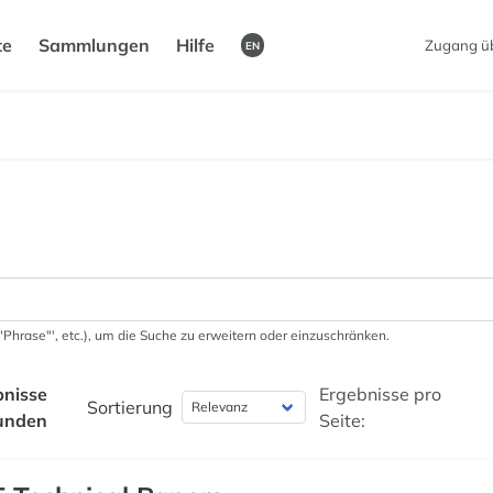
te
Sammlungen
Hilfe
Zugang ü
EN
 '"Phrase"', etc.), um die Suche zu erweitern oder einzuschränken.
bnisse
Ergebnisse pro
Sortierung
unden
Seite: