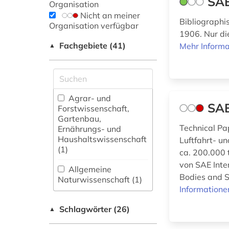
SAE
Organisation
Nicht an meiner
Bibliographi
Organisation verfügbar
1906. Nur die
Fachgebiete (41)
Mehr Informa
▲
Agrar- und
SAE
Forstwissenschaft,
Gartenbau,
Technical Pa
Ernährungs- und
Haushaltswissenschaft
Luftfahrt- u
(1)
ca. 200.000 
von SAE Inte
Allgemeine
Bodies and S
Naturwissenschaft (1)
Informatione
Allgemeine und
Schlagwörter (26)
fachübergreifende
▲
Datenbanken (0)