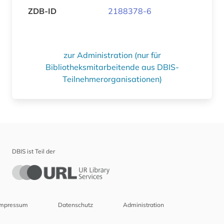
ZDB-ID
2188378-6
zur Administration (nur für
Bibliotheksmitarbeitende aus DBIS-
Teilnehmerorganisationen)
DBIS ist Teil der
Impressum
Datenschutz
Administration