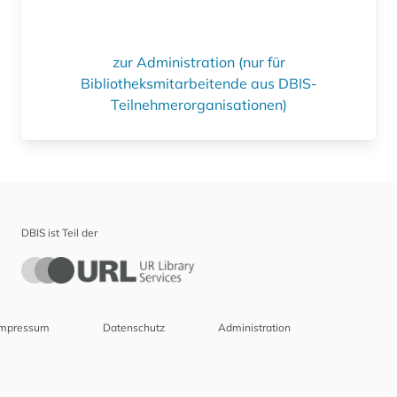
zur Administration (nur für
Bibliotheksmitarbeitende aus DBIS-
Teilnehmerorganisationen)
DBIS ist Teil der
Impressum
Datenschutz
Administration