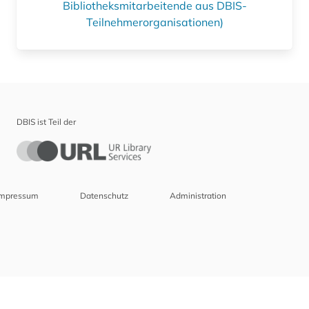
Bibliotheksmitarbeitende aus DBIS-
Teilnehmerorganisationen)
DBIS ist Teil der
Impressum
Datenschutz
Administration