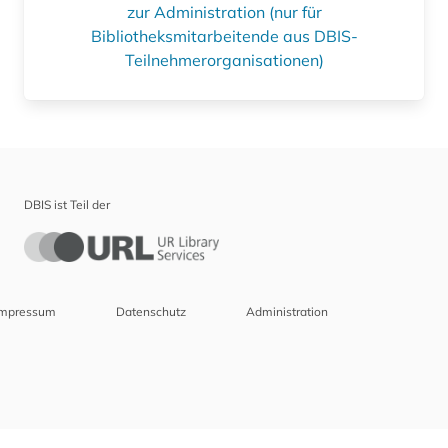
zur Administration (nur für
Bibliotheksmitarbeitende aus DBIS-
Teilnehmerorganisationen)
DBIS ist Teil der
Impressum
Datenschutz
Administration